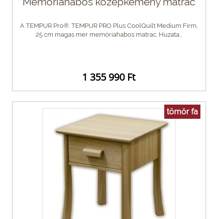
Memóriahabos középkemény matrac
A TEMPUR Pro®. TEMPUR PRO Plus CoolQuilt Medium Firm,
25 cm magas mer memóriahabos matrac. Huzata...
1 355 990 Ft
tömör fa