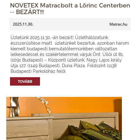
NOVETEX Matracbolt a Lőrinc Centerben
-- BEZÁRT!!!
2025.11.30.
Matrac.hu
Üzletünk 2025.11.30.-án bezárt! Üzlethálózatunk
észszerűsítése miatt üzletünket bezártuk, azonban három
kiemelt budapesti bemutatótermünkben változatlan
lelkesedéssel és szakértelemmel várjuk Önt: Üllői út 81.
(1091 Budapest) – Központi üzletünk, Nagy Lajos király
útja 127. (1149 Budapest), Duna Pláza, Földszint (1138
Budapest) Parkolóház felől
TOVÁBB