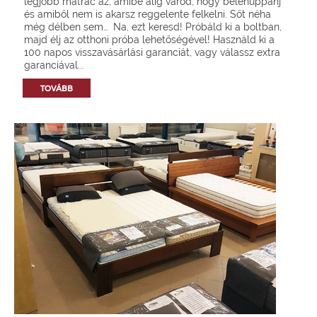
legjobb matrac az, amibe alig várod, hogy belehuppanj
és amiből nem is akarsz reggelente felkelni. Sőt néha
még délben sem… Na, ezt keresd! Próbáld ki a boltban,
majd élj az otthoni próba lehetőségével! Használd ki a
100 napos visszavásárlási garanciát, vagy válassz extra
garanciával...
TOVÁBB