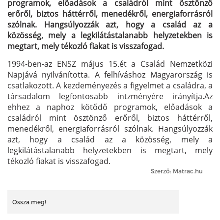
programok, előadások a családról mint ösztönző
erőről, biztos háttérről, menedékről, energiaforrásról
szólnak. Hangsúlyozzák azt, hogy a család az a
közösség, mely a legkilátástalanabb helyzetekben is
megtart, mely tékozló fiakat is visszafogad.
1994-ben-az ENSZ május 15.ét a Család Nemzetközi
Napjává nyilvánította. A felhíváshoz Magyarország is
csatlakozott. A kezdeményezés a figyelmet a családra, a
társadalom legfontosabb intzményére irányítja.Az
ehhez a naphoz kötődő programok, előadások a
családról mint ösztönző erőről, biztos háttérről,
menedékről, energiaforrásról szólnak. Hangsúlyozzák
azt, hogy a család az a közösség, mely a
legkilátástalanabb helyzetekben is megtart, mely
tékozló fiakat is visszafogad.
Szerző: Matrac.hu
Ossza meg!