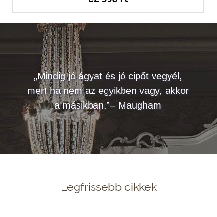
„Mindig jó ágyat és jó cipőt vegyél,
mert ha nem az egyikben vagy, akkor
a másikban.”– Maugham
Legfrissebb cikkek