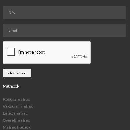
Matracok
Kókuszmatrac
Vákuum matrac
Latex matrac
Gyerekmatrac
Matrac típusok