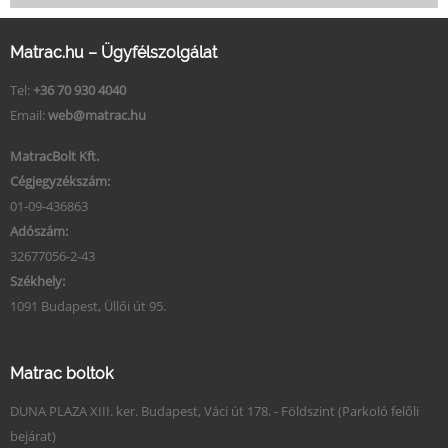
Matrac.hu – Ügyfélszolgálat
Tel:
+36 70 930 4040
Email:
web@matrac.hu
MatracBolt Kft.
Cégjegyzékszám:
01-09-436863
Adószám:
32677056-2-43
Székhely:
1091 Budapest, Üllői út 95.
Matrac boltok
DUNA PLAZA XIII. ker. Budapest, Váci út 178. - Földszint (Parkoló felőli
bejárat)