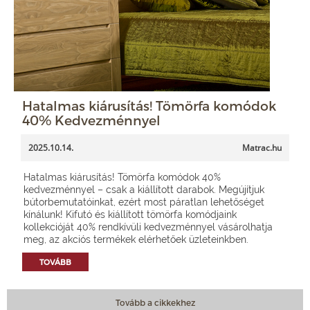
Hatalmas kiárusítás! Tömörfa komódok
40% Kedvezménnyel
2025.10.14.
Matrac.hu
Hatalmas kiárusítás! Tömörfa komódok 40%
kedvezménnyel – csak a kiállított darabok. Megújítjuk
bútorbemutatóinkat, ezért most páratlan lehetőséget
kínálunk! Kifutó és kiállított tömörfa komódjaink
kollekcióját 40% rendkívüli kedvezménnyel vásárolhatja
meg, az akciós termékek elérhetőek üzleteinkben.
TOVÁBB
Tovább a cikkekhez