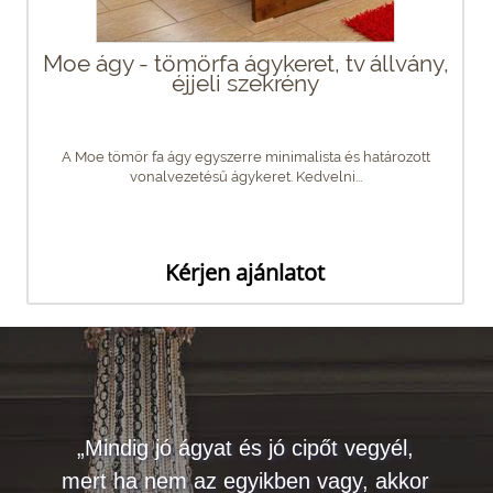
Moe ágy - tömörfa ágykeret, tv állvány,
éjjeli szekrény
A Moe tömör fa ágy egyszerre minimalista és határozott
vonalvezetésű ágykeret. Kedvelni...
Kérjen ajánlatot
„Mindig jó ágyat és jó cipőt vegyél,
mert ha nem az egyikben vagy, akkor