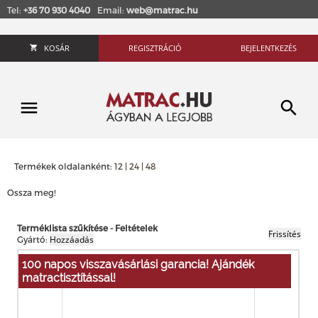
Tel:
+36 70 930 4040
Email:
web@matrac.hu
KOSÁR
REGISZTRÁCIÓ
BEJELENTKEZÉS
Termékek oldalanként:
12
|
24
|
48
Ossza meg!
Terméklista szűkítése - Feltételek
Gyártó:
100 napos visszavásárlási garancia! Ajándék
matractisztítással!