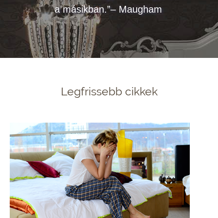
a másikban.”– Maugham
Legfrissebb cikkek