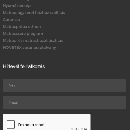
Nyomástérkép
Matrac, ágykeret házhoz szállítás
Garancia
Matracpróba otthon
Matraccsere program
Matrac- és matrachuzat tisztítás
NOVETEX vásárlási utalvány
Hírlevél feliratkozás