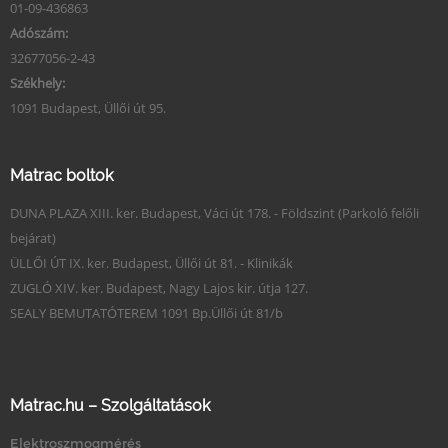
01-09-436863
Adószám:
32677056-2-43
Székhely:
1091 Budapest, Üllői út 95.
Matrac boltok
DUNA PLAZA XIII. ker. Budapest, Váci út 178. - Földszint (Parkoló felőli
bejárat)
ÜLLŐI ÚT IX. ker. Budapest, Üllői út 81. - Klinikák
ZUGLÓ XIV. ker. Budapest, Nagy Lajos kir. útja 127.
SEALY BEMUTATÓTEREM 1091 Bp.Üllői út 81/b
Matrac.hu – Szolgáltatások
Elektroszmogmérés