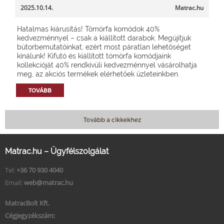
2025.10.14.
Matrac.hu
Hatalmas kiárusítás! Tömörfa komódok 40%
kedvezménnyel – csak a kiállított darabok. Megújítjuk
bútorbemutatóinkat, ezért most páratlan lehetőséget
kínálunk! Kifutó és kiállított tömörfa komódjaink
kollekcióját 40% rendkívüli kedvezménnyel vásárolhatja
meg, az akciós termékek elérhetőek üzleteinkben.
TOVÁBB
Tovább a cikkekhez
Matrac.hu – Ügyfélszolgálat
Tel:
+36 70 930 4040
Email:
web@matrac.hu
MatracBolt Kft.
Cégjegyzékszám: