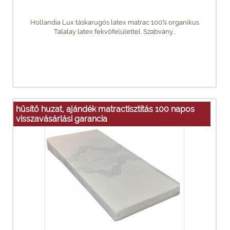
Hollandia Lux táskarugós latex matrac 100% organikus
Talalay latex fekvőfelülettel. Szabvány...
hűsítő huzat, ajándék matractisztítás 100 napos
visszavásárlási garancia