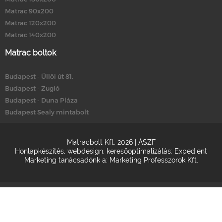
Matrac 90x200
Matrac 120x200
Matrac 140x200
Matrac boltok
Budapest - Üllői út 81.
Budapest - Zugló
Budapest - Duna Pláza
Budapest Sealy mintabolt
Matracbolt Kft. 2026 |
ÁSZF
Honlapkészítés
,
webdesign
,
keresőoptimalizálás
:
Expedient
Marketing tanácsadónk a:
Marketing Professzorok Kft.