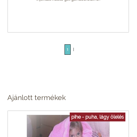
|
1
Ajánlott termékek
pihe - puha, lágy ölelés