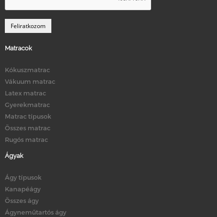
Matracok
Kókuszmatrac
Vákuum matrac
Latex matrac
Gyerekmatrac
Matrac típusok
Összes matrac
Rugós matrac
Ágyak
Ágy típusok
Kanapéágy
Összes ágy
Ágyneműtartós ágy