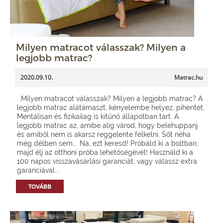
Milyen matracot válasszak? Milyen a
legjobb matrac?
2020.09.10.
Matrac.hu
Milyen matracot válasszak? Milyen a legjobb matrac? A
legjobb matrac alátámaszt, kényelembe helyez, pihentet.
Mentálisan és fizikailag is kitűnő állapotban tart. A
legjobb matrac az, amibe alig várod, hogy belehuppanj
és amiből nem is akarsz reggelente felkelni. Sőt néha
még délben sem… Na, ezt keresd! Próbáld ki a boltban,
majd élj az otthoni próba lehetőségével! Használd ki a
100 napos visszavásárlási garanciát, vagy válassz extra
garanciával...
TOVÁBB