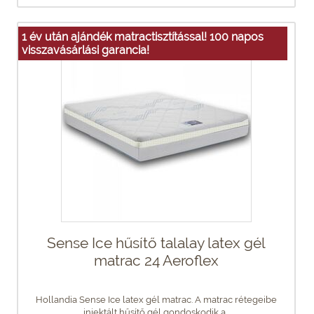
1 év után ajándék matractisztítással! 100 napos
visszavásárlási garancia!
Sense Ice hűsítő talalay latex gél
matrac 24 Aeroflex
Hollandia Sense Ice latex gél matrac. A matrac rétegeibe
injektált hűsítő gél gondoskodik a...