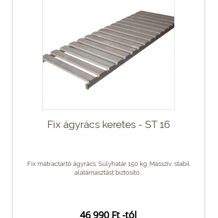
Fix ágyrács keretes - ST 16
Fix matractartó ágyrács. Súlyhatár 150 kg. Masszív, stabil
alátámasztást biztosító...
46 990 Ft -tól