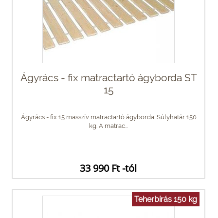
Ágyrács - fix matractartó ágyborda ST
15
Ágyrács - fix 15 masszív matractartó ágyborda. Súlyhatár 150
kg. A matrac...
33 990 Ft -tól
Teherbírás 150 kg