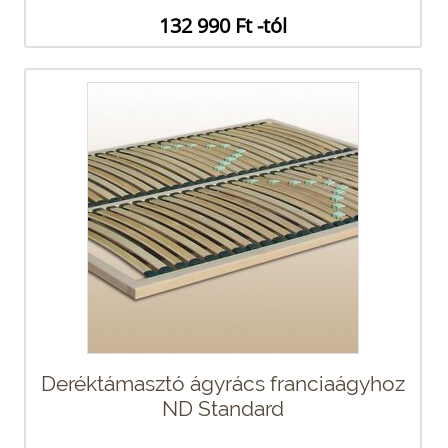
132 990 Ft -tól
Deréktámasztó ágyrács franciaágyhoz
ND Standard