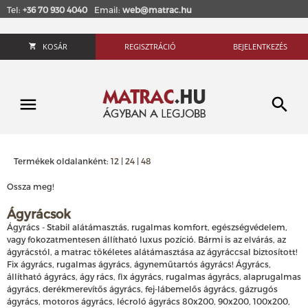
Tel:
+36 70 930 4040
Email:
web@matrac.hu
KOSÁR
REGISZTRÁCIÓ
BEJELENTKEZÉS
Termékek oldalanként:
12
|
24
|
48
Ossza meg!
Ágyrácsok
Ágyrács - Stabil alátámasztás, rugalmas komfort, egészségvédelem,
vagy fokozatmentesen állítható luxus pozíció. Bármi is az elvárás, az
ágyrácstól, a matrac tökéletes alátámasztása az ágyráccsal biztosított!
Fix ágyrács, rugalmas ágyrács, ágyneműtartós ágyrács! Ágyrács,
állítható ágyrács, ágy rács, fix ágyrács, rugalmas ágyrács, alaprugalmas
ágyrács, derékmerevítős ágyrács, fej-lábemelős ágyrács, gázrugós
ágyrács, motoros ágyrács, lécroló ágyrács 80x200, 90x200, 100x200,