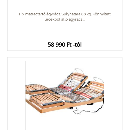
Fix matractartó ágyrács. Súlyhatára 80 kg. Könnyített
lécekből álló ágyrács,...
58 990 Ft -tól