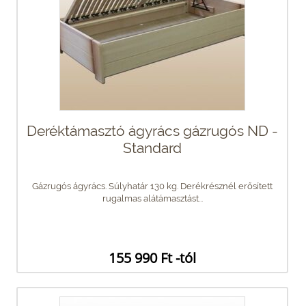
Deréktámasztó ágyrács gázrugós ND -
Standard
Gázrugós ágyrács. Súlyhatár 130 kg. Derékrésznél erősített
rugalmas alátámasztást...
155 990 Ft -tól