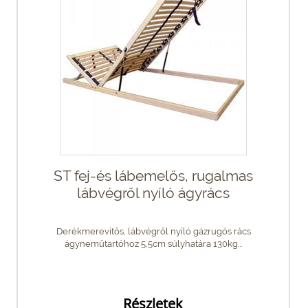
ST fej-és lábemelős, rugalmas
lábvégről nyíló ágyrács
Derékmerevítős, lábvégről nyíló gázrugós rács
ágyneműtartóhoz 5,5cm súlyhatára 130kg...
Részletek