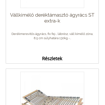
Vállkímélő deréktámasztó ágyrács ST
extra-k
Derékmerevítős ágyrács, fix fej-, lábrész, váll kímélő zóna,
8,5 cm súlyhatára 130kg -...
Részletek