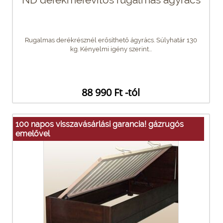
Rugalmas derékrésznél erősíthető ágyrács. Súlyhatár 130
kg. Kényelmi igény szerint...
88 990 Ft -tól
100 napos visszavásárlási garancia! gázrugós
emelővel