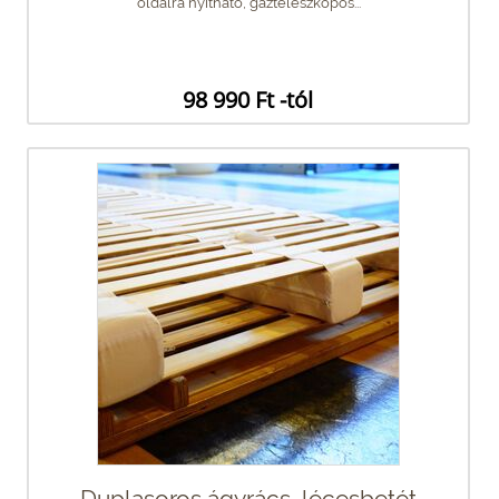
oldalra nyitható, gázteleszkópos...
98 990 Ft -tól
Duplasoros ágyrács, lécesbetét