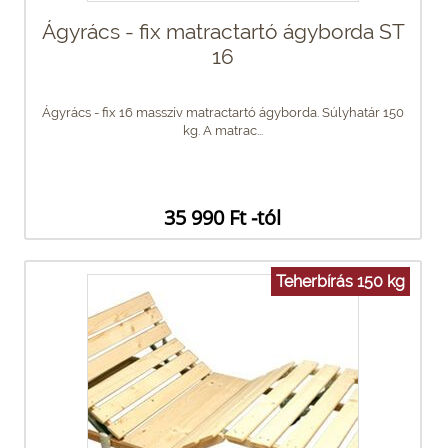
Ágyrács - fix matractartó ágyborda ST
16
Ágyrács - fix 16 masszív matractartó ágyborda. Súlyhatár 150
kg. A matrac...
35 990 Ft -tól
Teherbírás 150 kg