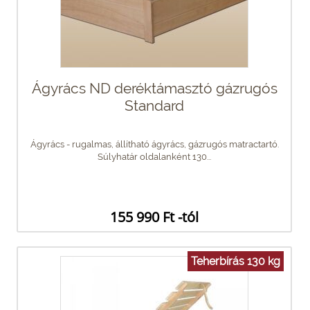
Ágyrács ND deréktámasztó gázrugós
Standard
Ágyrács - rugalmas, állítható ágyrács, gázrugós matractartó.
Súlyhatár oldalanként 130...
155 990 Ft -tól
Teherbírás 130 kg