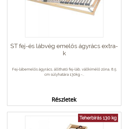
ST fej-és lábvég emelős ágyrács extra-
k
Fej-lábemelős ágyrács, állítható fej-láb, vállkímélő zóna, 8,5
cm súlyhatára 130kg -...
Részletek
Teherbírás 130 kg