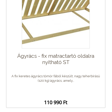
Ágyrács - fix matractartó oldalra
nyitható ST
A fix keretes ágyrács tömör fából készült, nagy teherbírású
(120 kg) ágyrács, amely...
110 990 Ft