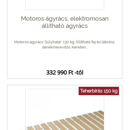
Motoros ágyrács, elektromosan
állítható ágyrács
Motoros ágyrács. Súlyhatár: 130 kg. Állítható fej és lábrész,
derékmerevítős. Kereten...
332 990 Ft -tól
Teherbírás 150 kg