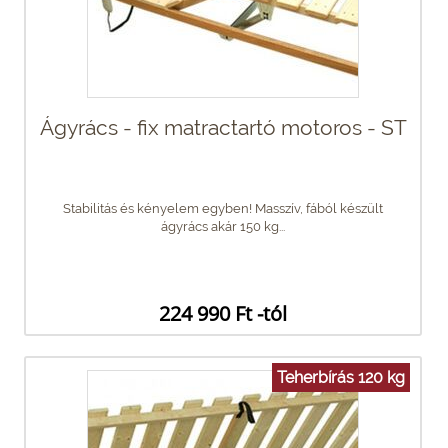
Ágyrács - fix matractartó motoros - ST
Stabilitás és kényelem egyben! Masszív, fából készült
ágyrács akár 150 kg...
224 990 Ft -tól
Teherbírás 120 kg