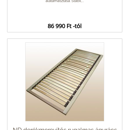
alátámasztása. Stabil,...
86 990 Ft -tól
ND derékmerevítős rugalmas ágyrács