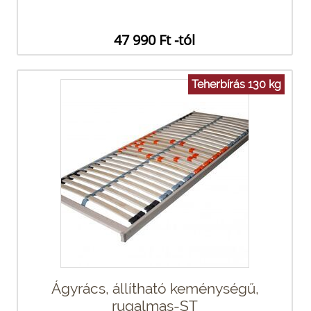
47 990 Ft -tól
Teherbírás 130 kg
Ágyrács, állítható keménységű,
rugalmas-ST