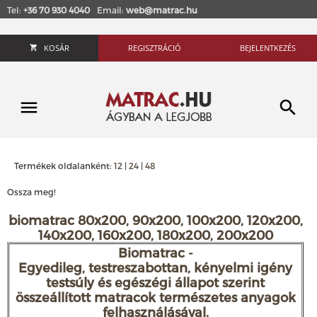
Tel:
+36 70 930 4040
Email:
web@matrac.hu
KOSÁR
REGISZTRÁCIÓ
BEJELENTKEZÉS
Termékek oldalanként:
12
|
24
|
48
Ossza meg!
biomatrac 80x200, 90x200, 100x200, 120x200,
140x200, 160x200, 180x200, 200x200
Biomatrac -
Egyedileg, testreszabottan, kényelmi igény
testsúly és egészégi állapot szerint
összeállított matracok természetes anyagok
felhasználásával.