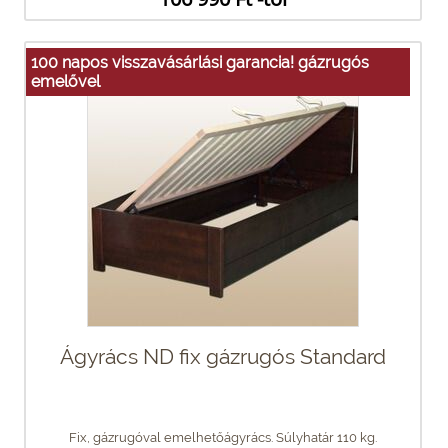
100 napos visszavásárlási garancia! gázrugós
emelővel
Ágyrács ND fix gázrugós Standard
Fix, gázrugóval emelhetőágyrács. Súlyhatár 110 kg.