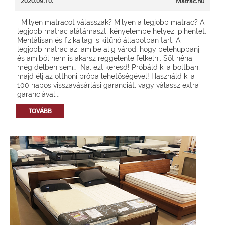
2020.09.10.
Matrac.hu
Milyen matracot válasszak? Milyen a legjobb matrac? A
legjobb matrac alátámaszt, kényelembe helyez, pihentet.
Mentálisan és fizikailag is kitűnő állapotban tart. A
legjobb matrac az, amibe alig várod, hogy belehuppanj
és amiből nem is akarsz reggelente felkelni. Sőt néha
még délben sem… Na, ezt keresd! Próbáld ki a boltban,
majd élj az otthoni próba lehetőségével! Használd ki a
100 napos visszavásárlási garanciát, vagy válassz extra
garanciával...
TOVÁBB