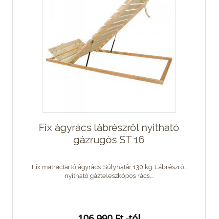
Fix ágyrács lábrészről nyitható
gázrugós ST 16
Fix matractartó ágyrács. Súlyhatár 130 kg. Lábrészről
nyitható gázteleszkópos rács,...
106 990 Ft -tól