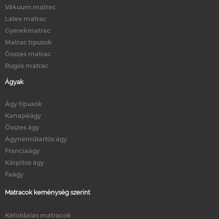
Vákuum matrac
Latex matrac
Gyerekmatrac
Matrac típusok
Összes matrac
Rugós matrac
Ágyak
Ágy típusok
Kanapéágy
Összes ágy
Ágyneműtartós ágy
Franciaágy
Kárpitos ágy
Faágy
Matracok keménység szerint
Kétoldalas matracok