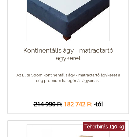
Kontinentális ágy - matractartó
ágykeret
Az Elite Strom kontinentális ágy - matractartó ágykeret a
cég prémium kategóriás ágyainak...
214 990 Ft
182 742 Ft
-tól
Teherbírás 130 kg