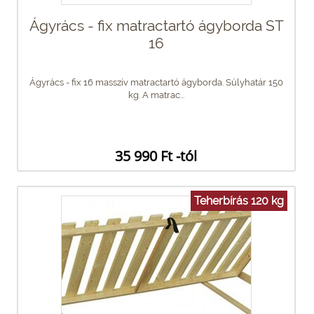
Ágyrács - fix matractartó ágyborda ST
16
Ágyrács - fix 16 masszív matractartó ágyborda. Súlyhatár 150
kg. A matrac...
35 990 Ft -tól
Teherbírás 120 kg