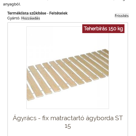
anyagból.
Terméklista szűkítése - Feltételek
Gyártó:
Teherbírás 150 kg
Ágyrács - fix matractartó ágyborda ST
15