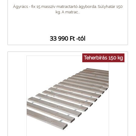
Ágyrács - fix 15 masszív matractartó ágyborda. Súlyhatár 150
kg. A matrac...
33 990 Ft -tól
Teherbírás 150 kg