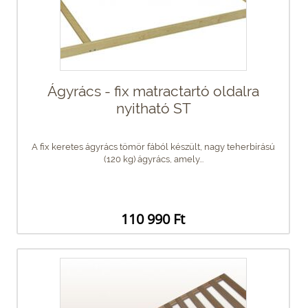
Ágyrács - fix matractartó oldalra
nyitható ST
A fix keretes ágyrács tömör fából készült, nagy teherbírású
(120 kg) ágyrács, amely...
110 990 Ft