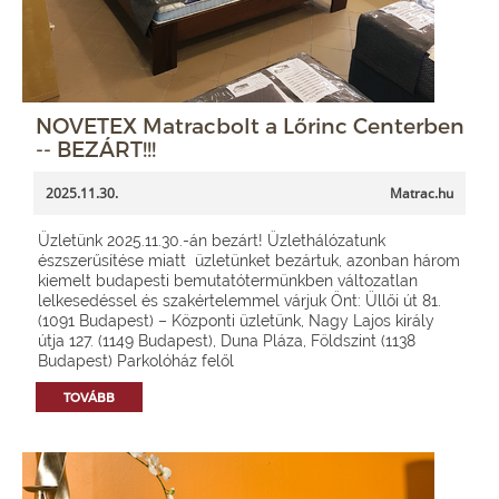
NOVETEX Matracbolt a Lőrinc Centerben
-- BEZÁRT!!!
2025.11.30.
Matrac.hu
Üzletünk 2025.11.30.-án bezárt! Üzlethálózatunk
észszerűsítése miatt üzletünket bezártuk, azonban három
kiemelt budapesti bemutatótermünkben változatlan
lelkesedéssel és szakértelemmel várjuk Önt: Üllői út 81.
(1091 Budapest) – Központi üzletünk, Nagy Lajos király
útja 127. (1149 Budapest), Duna Pláza, Földszint (1138
Budapest) Parkolóház felől
TOVÁBB