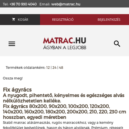
Tel:
+36 70 930 4040
Email:
web@matrac.hu
KOSÁR
REGISZTRÁCIÓ
BEJELENTKEZÉS
Termékek oldalanként:
12
|
24
|
48
Ossza meg!
Fix ágyrács
A nyugodt, pihentető, kényelmes és egészséges alvás
nélkülözhetetlen kelléke.
Fix ágyrács 80x200, 90x200, 100x200, 120x200,
140x200, 160x200, 180x200, 200x200, 210, 220, 230 cm
hosszban, egyedi méretben
Stabil matrac alátámasztás, rugós matracokhoz, vagy a kemény
fekvőfelület kedvelőinek, hason és háton alvóknak. Prémium, rétegelt