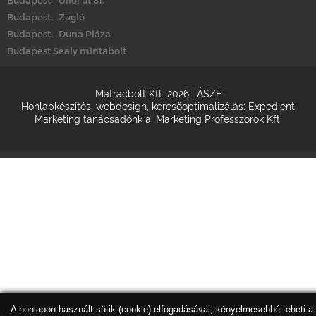
Budapest - Zugló
Budapest - Duna Pláza
Budapest Sealy mintabolt
Matracbolt Kft. 2026 |
ÁSZF
Honlapkészítés
,
webdesign
,
keresőoptimalizálás
:
Expedient
Marketing tanácsadónk a:
Marketing Professzorok Kft.
A honlapon használt sütik (cookie) elfogadásával, kényelmesebbé teheti a