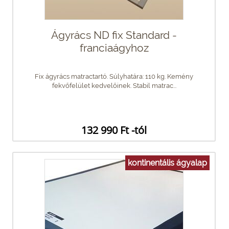
Ágyrács ND fix Standard -
franciaágyhoz
Fix ágyrács matractartó. Súlyhatára: 110 kg. Kemény
fekvőfelület kedvelőinek. Stabil matrac...
132 990 Ft -tól
kontinentális ágyalap