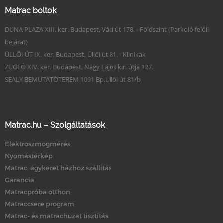
Matrac boltok
DUNA PLAZA XIII. ker. Budapest, Váci út 178. - Földszint (Parkoló felőli
bejárat)
ÜLLŐI ÚT IX. ker. Budapest, Üllői út 81. - Klinikák
ZUGLÓ XIV. ker. Budapest, Nagy Lajos kir. útja 127.
SEALY BEMUTATÓTEREM 1091 Bp.Üllői út 81/b
Matrac.hu – Szolgáltatások
Elektroszmogmérés
Nyomástérkép
Matrac, ágykeret házhoz szállítás
Garancia
Matracpróba otthon
Matraccsere program
Matrac- és matrachuzat tisztítás