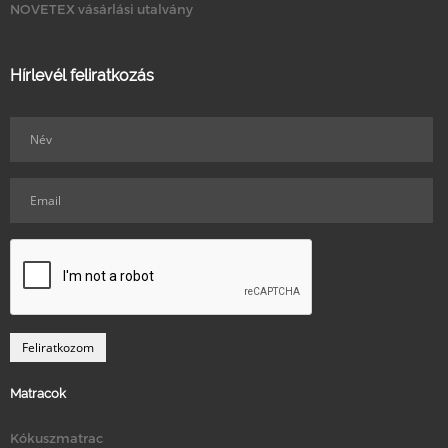
NOVETEX vásárlási utalvány
Hírlevél feliratkozás
Matracok
Kókuszmatrac