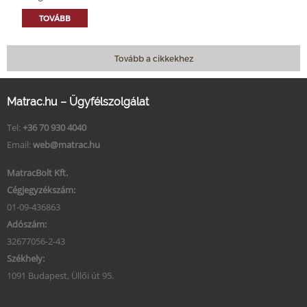
TOVÁBB
Tovább a cikkekhez
Matrac.hu – Ügyfélszolgálat
Tel:
+36 70 930 4040
Email:
web@matrac.hu
MatracBolt Kft.
Cégjegyzékszám:
01-09-436863
Adószám:
32677056-2-43
Székhely:
1091 Budapest, Üllői út 95.