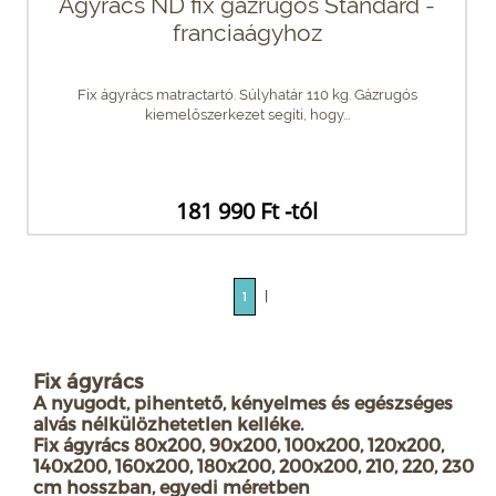
Ágyrács ND fix gázrugós Standard -
franciaágyhoz
Fix ágyrács matractartó. Súlyhatár 110 kg. Gázrugós
kiemelőszerkezet segíti, hogy...
181 990 Ft -tól
|
1
Fix ágyrács
A nyugodt, pihentető, kényelmes és egészséges
alvás nélkülözhetetlen kelléke.
Fix ágyrács 80x200, 90x200, 100x200, 120x200,
140x200, 160x200, 180x200, 200x200, 210, 220, 230
cm hosszban, egyedi méretben