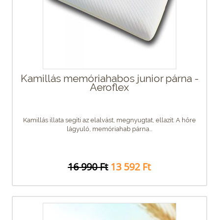
Kamillás memóriahabos junior párna -
Aeroflex
Kamillás illata segíti az elalvást, megnyugtat, ellazít. A hőre
lágyuló, memóriahab párna...
16 990 Ft
13 592 Ft