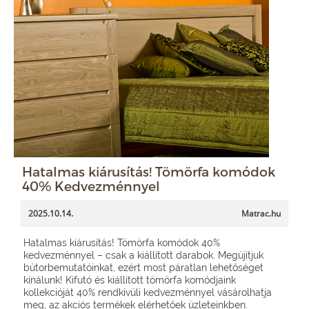
Hatalmas kiárusítás! Tömörfa komódok
40% Kedvezménnyel
2025.10.14.
Matrac.hu
Hatalmas kiárusítás! Tömörfa komódok 40%
kedvezménnyel – csak a kiállított darabok. Megújítjuk
bútorbemutatóinkat, ezért most páratlan lehetőséget
kínálunk! Kifutó és kiállított tömörfa komódjaink
kollekcióját 40% rendkívüli kedvezménnyel vásárolhatja
meg, az akciós termékek elérhetőek üzleteinkben.