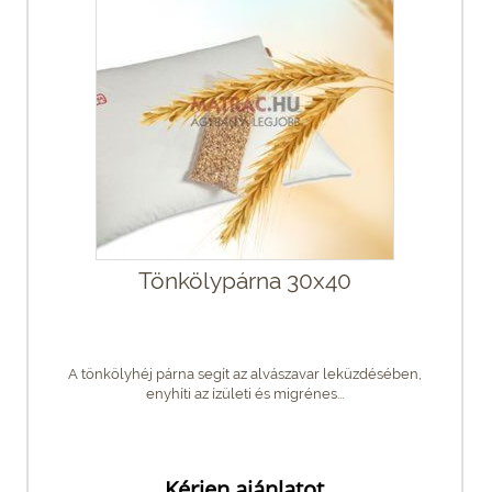
Tönkölypárna 30x40
A tönkölyhéj párna segít az alvászavar leküzdésében,
enyhíti az ízületi és migrénes...
Kérjen ajánlatot