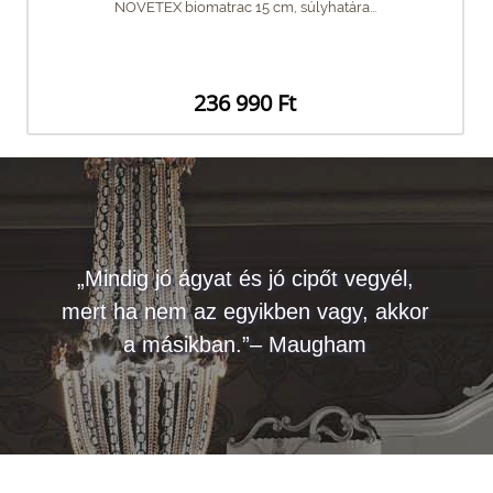
NOVETEX biomatrac 15 cm, súlyhatára...
236 990 Ft
„Mindig jó ágyat és jó cipőt vegyél,
mert ha nem az egyikben vagy, akkor
a másikban.”– Maugham