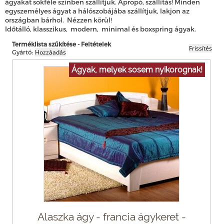
ágyakat sokféle színben szállítjuk. Apropó, szállítás! Minden
egyszemélyes ágyat a hálószobájába szállítjuk, lakjon az
országban bárhol.
Nézzen körül!
Időtálló, klasszikus, modern, minimal és boxspring ágyak.
Terméklista szűkítése - Feltételek
Gyártó:
Ágyak, melyek sosem nyikorognak!
Alaszka ágy - francia ágykeret -