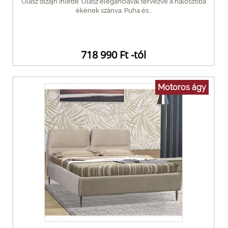
Olasz dizájn ihlette. Olasz eleganciával tervezve a hálószoba
ékének szánva. Puha és...
718 990 Ft -tól
Motoros ágy