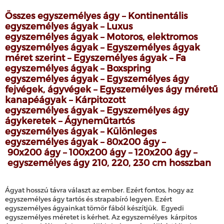
Összes egyszemélyes ágy
–
Kontinentális
egyszemélyes ágyak
–
Luxus
egyszemélyes
ágyak
–
Motoros, elektromos
egyszemélyes
ágyak
– E
gyszemélyes
ágyak
méret szerint
– E
gyszemélyes
ágyak
–
Fa
egyszemélyes
ágyak
–
Boxspring
egyszemélyes
ágyak
– E
gyszemélyes
ágy
fejvégek, ágyvégek
– E
gyszemélyes
ágy méretű
kanapéágyak
–
Kárpitozott
egyszemélyes
ágyak
– E
gyszemélyes
ágy
ágykeretek
–
Ágyneműtartós
egyszemélyes
ágyak
–
Különleges
egyszemélyes
ágyak
– 80
x200 ágy –
90x200
ágy –
100x200 ágy – 120x200 ágy
–
egyszemélyes
ágy 210, 220, 230 cm hosszban
Ágyat hosszú távra választ az ember. Ezért fontos, hogy az
egyszemélyes ágy tartós és strapabíró legyen. Ezért
egyszemélyes ágyainkat tömör fából készítjük. Egyedi
egyszemélyes méretet is kérhet. Az egyszemélyes kárpitos