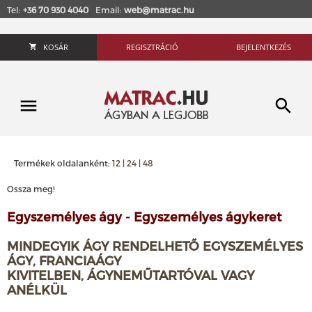
Tel:
+36 70 930 4040
Email:
web@matrac.hu
KOSÁR
REGISZTRÁCIÓ
BEJELENTKEZÉS
Termékek oldalanként:
12
|
24
|
48
Ossza meg!
Egyszemélyes ágy - Egyszemélyes ágykeret
MINDEGYIK ÁGY RENDELHETŐ EGYSZEMÉLYES
ÁGY, FRANCIAÁGY
KIVITELBEN, ÁGYNEMŰTARTÓVAL VAGY
ANÉLKÜL