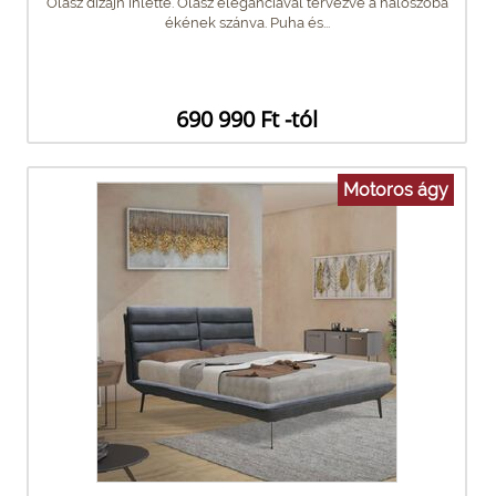
Olasz dizájn ihlette. Olasz eleganciával tervezve a hálószoba
ékének szánva. Puha és...
690 990 Ft -tól
Motoros ágy