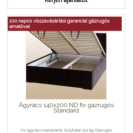
100 napos visszavásárlási garancia! gázrugós
emelővel
Ágyrács 140x200 ND fix gázrugós
Standard
Fix ágyrács matractartó. Súlyhatár 110 kg. Gázrugós