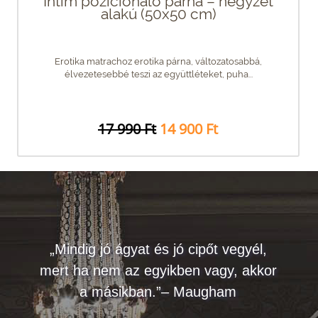
Intim pozicionáló párna – négyzet
alakú (50x50 cm)
Erotika matrachoz erotika párna, változatosabbá,
élvezetesebbé teszi az együttléteket, puha...
17 990 Ft
14 900 Ft
„Mindig jó ágyat és jó cipőt vegyél,
mert ha nem az egyikben vagy, akkor
a másikban.”– Maugham