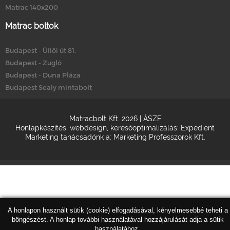
Matrac 140x200
Matrac boltok
Budapest - Üllői út 81.
Budapest - Zugló
Budapest - Duna Pláza
Budapest Sealy mintabolt
Matracbolt Kft. 2026 |
ÁSZF
Honlapkészítés
,
webdesign
,
keresőoptimalizálás
:
Expedient
Marketing tanácsadónk a:
Marketing Professzorok Kft.
A honlapon használt sütik (cookie) elfogadásával, kényelmesebbé teheti a
böngészést. A honlap további használatával hozzájárulását adja a sütik
használatához.