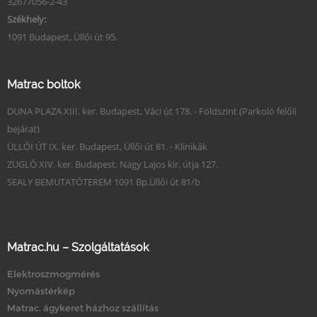
32677056-2-43
Székhely:
1091 Budapest, Üllői út 95.
Matrac boltok
DUNA PLAZA XIII. ker. Budapest, Váci út 178. - Földszint (Parkoló felőli
bejárat)
ÜLLŐI ÚT IX. ker. Budapest, Üllői út 81. - Klinikák
ZUGLÓ XIV. ker. Budapest, Nagy Lajos kir. útja 127.
SEALY BEMUTATÓTEREM 1091 Bp.Üllői út 81/b
Matrac.hu – Szolgáltatások
Elektroszmogmérés
Nyomástérkép
Matrac, ágykeret házhoz szállítás