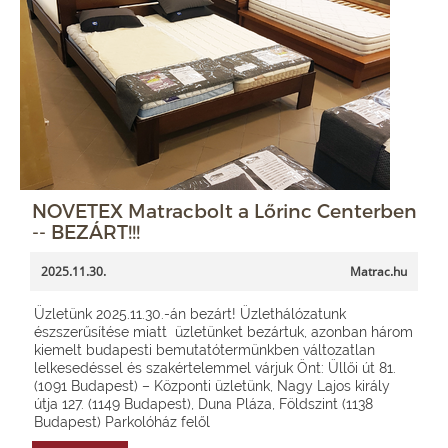
NOVETEX Matracbolt a Lőrinc Centerben
-- BEZÁRT!!!
2025.11.30.
Matrac.hu
Üzletünk 2025.11.30.-án bezárt! Üzlethálózatunk
észszerűsítése miatt üzletünket bezártuk, azonban három
kiemelt budapesti bemutatótermünkben változatlan
lelkesedéssel és szakértelemmel várjuk Önt: Üllői út 81.
(1091 Budapest) – Központi üzletünk, Nagy Lajos király
útja 127. (1149 Budapest), Duna Pláza, Földszint (1138
Budapest) Parkolóház felől