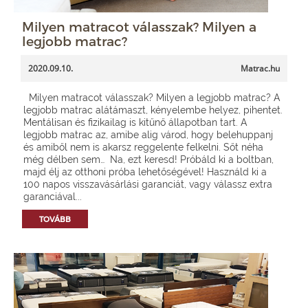
Milyen matracot válasszak? Milyen a
legjobb matrac?
2020.09.10.
Matrac.hu
Milyen matracot válasszak? Milyen a legjobb matrac? A
legjobb matrac alátámaszt, kényelembe helyez, pihentet.
Mentálisan és fizikailag is kitűnő állapotban tart. A
legjobb matrac az, amibe alig várod, hogy belehuppanj
és amiből nem is akarsz reggelente felkelni. Sőt néha
még délben sem… Na, ezt keresd! Próbáld ki a boltban,
majd élj az otthoni próba lehetőségével! Használd ki a
100 napos visszavásárlási garanciát, vagy válassz extra
garanciával...
TOVÁBB