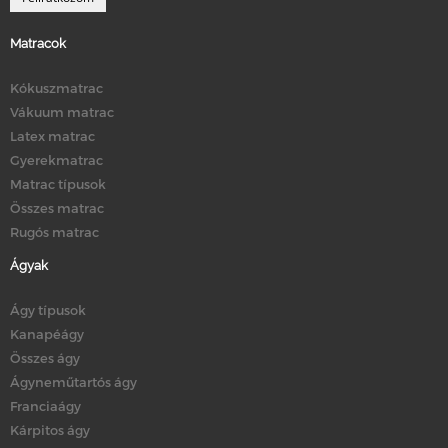
Matracok
Kókuszmatrac
Vákuum matrac
Latex matrac
Gyerekmatrac
Matrac típusok
Összes matrac
Rugós matrac
Ágyak
Ágy típusok
Kanapéágy
Összes ágy
Ágyneműtartós ágy
Franciaágy
Kárpitos ágy