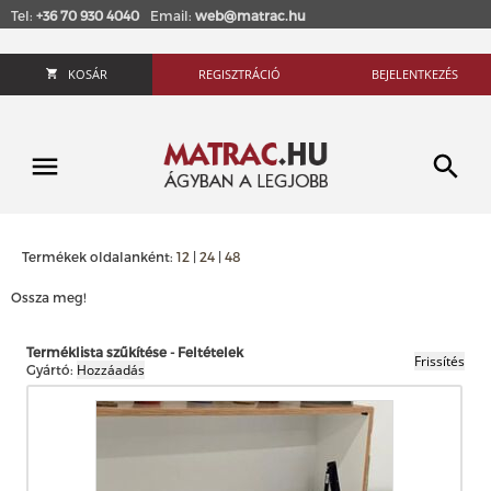
Tel:
+36 70 930 4040
Email:
web@matrac.hu
KOSÁR
REGISZTRÁCIÓ
BEJELENTKEZÉS
Termékek oldalanként:
12
|
24
|
48
Ossza meg!
Terméklista szűkítése - Feltételek
Gyártó: