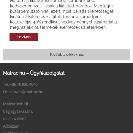
Hatalmas kiárusítás! Tömörfa komódok 40%
kedvezménnyel – csak a kiállított darabok. Megújítjuk
bútorbemutatóinkat, ezért most páratlan lehetőséget
kínálunk! Kifutó és kiállított tömörfa komódjaink
kollekcióját 40% rendkívüli kedvezménnyel vásárolhatja
meg, az akciós termékek elérhetőek üzleteinkben.
TOVÁBB
Tovább a cikkekhez
Matrac.hu – Ügyfélszolgálat
Tel:
+36 70 930 4040
Email:
web@matrac.hu
MatracBolt Kft.
Cégjegyzékszám:
01-09-436863
Adószám: