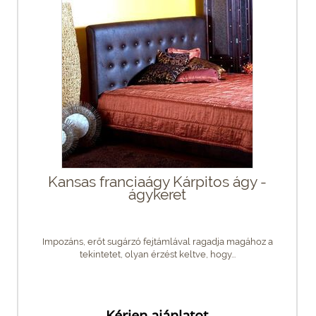
Kansas franciaágy Kárpitos ágy -
ágykeret
Impozáns, erőt sugárzó fejtámlával ragadja magához a
tekintetet, olyan érzést keltve, hogy...
Kérjen ajánlatot