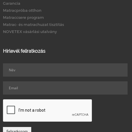
Garancia
Matracpróba otthon
Matraccsere program
Matrac- és matrachuzat tisztítás
NOVETEX vásárlási utalvány
Hírlevél feliratkozás