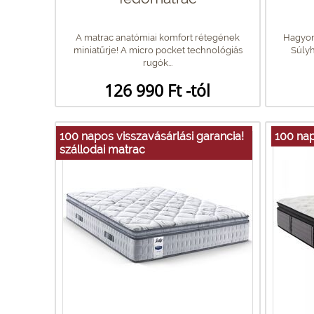
A matrac anatómiai komfort rétegének
Hagyom
miniatűrje! A micro pocket technológiás
Súlyh
rugók...
126 990 Ft -tól
100 napos visszavásárlási garancia!
100 nap
szállodai matrac