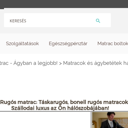
Szolgáltatások
Egészségpénztár
Matrac bolto
ac - Ágyban a legjobb!
>
Matracok és ágybetétek h
Rugós matrac: Táskarugós, bonell rugós matracok
Szállodai luxus az Ön hálószobájában!