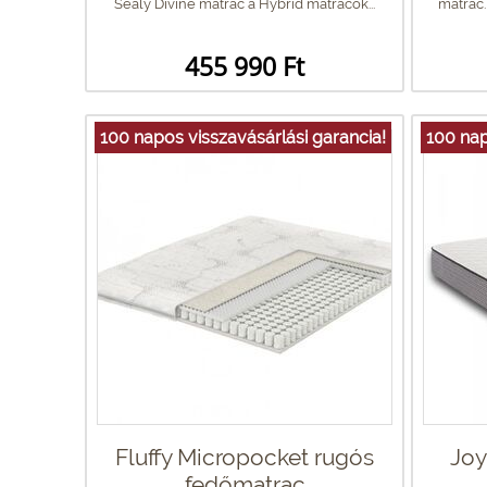
Sealy Divine matrac a Hybrid matracok...
matrac.
455 990 Ft
100 napos visszavásárlási garancia!
100 nap
Fluffy Micropocket rugós
Joy
fedőmatrac