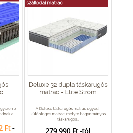
szállodai matrac
gós
Deluxe 32 dupla táskarugós
c
matrac - Elite Strom
egyszerre
A Deluxe táskarugós matrac egyedi,
 adnak a
különleges matrac, melyre hagyományos
táskarugós...
2 Ft
-
279 990 Ft -tól