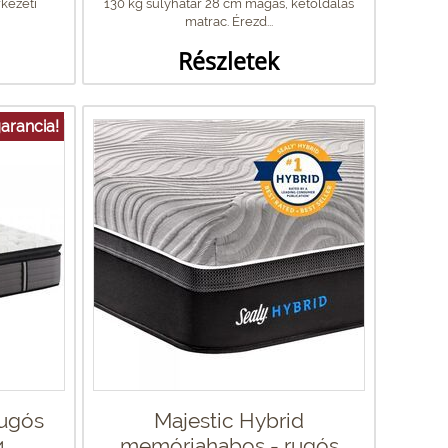
kezeti
130 kg súlyhatár 28 cm magas, kétoldalas
matrac. Érezd...
Részletek
arancia!
rugós
Majestic Hybrid
4
memóriahabos - rugós