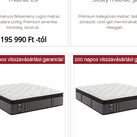
ányos félkemény rugós matrac.
Prémium kategóriás matrac, tás
atára 120kg. Prémium amerikai
zónázott, cool-gel memóriaha
minőség, olcsó ár....
réteggel....
195 990 Ft -tól
os visszavásárlási garancia!
100 napos visszavásárlási g