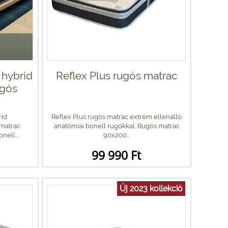
hybrid
Reflex Plus rugós matrac
gós
rid
Reflex Plus rugós matrac extrém ellenálló
matrac
anatómiai bonell rugókkal. Rugós matrac
ell...
90x200...
99 990 Ft
Új 2023 kollekció