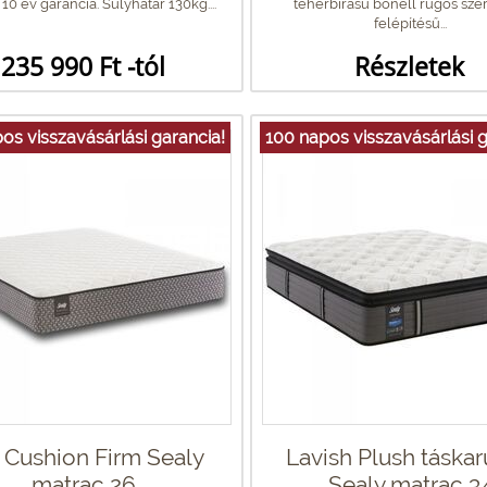
 10 év garancia. Súlyhatár 130kg....
teherbírású bonell rugós szer
felépítésű...
235 990 Ft -tól
Részletek
os visszavásárlási garancia!
100 napos visszavásárlási g
 Cushion Firm Sealy
Lavish Plush táska
matrac 26
Sealy matrac 3