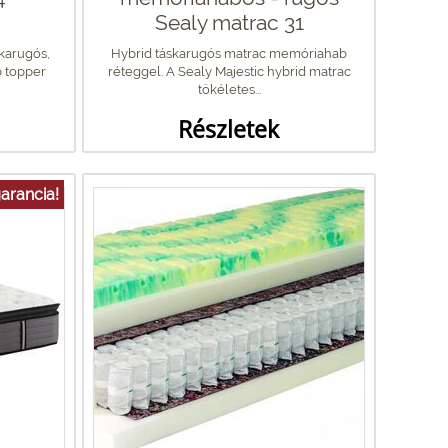
Sealy matrac 31
karugós,
Hybrid táskarugós matrac memóriahab
b topper
réteggel. A Sealy Majestic hybrid matrac
tökéletes...
Részletek
arancia!