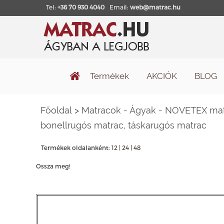
Tel:
+36 70 930 4040
Email:
web@matrac.hu
Termékek
AKCIÓK
BLOG
Főoldal
>
Matracok - Ágyak - NOVETEX matr
bonellrugós matrac, táskarugós matrac
Termékek oldalanként:
12
|
24
|
48
Ossza meg!