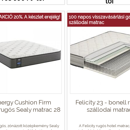
tól
AKCIÓ 20%. A készlet erejéig!
100 napos visszavásárlási ga
szállodai matrac
ergy Cushion Firm
Felicity 23 - bonell
rugós Sealy matrac 28
szállodai matra
gós, zónázott középkemény Sealy
A Felicity rugós hotel matrac