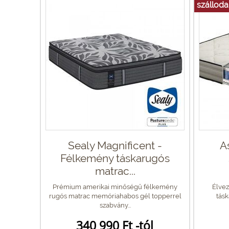
szálloda
Sealy Magnificent -
A
Félkemény táskarugós
matrac...
Prémium amerikai minőségű félkemény
Élvez
rugós matrac memóriahabos gél topperrel
tás
szabvány...
340 990 Ft -tól