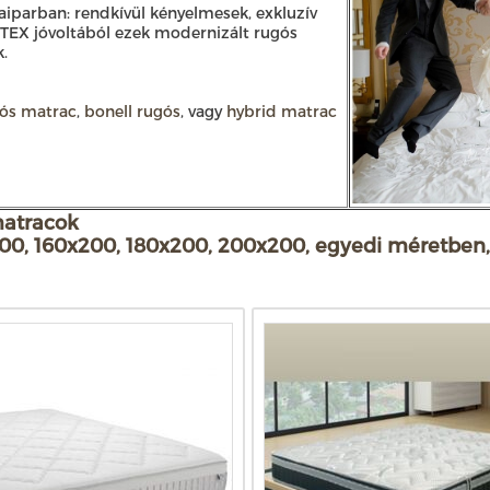
aiparban: rendkívül kényelmesek, exkluzív
TEX jóvoltából ezek modernizált rugós
.
gós matrac
,
bonell rugós
, vagy
hybrid matrac
matracok
200, 160x200, 180x200, 200x200, egyedi méretben