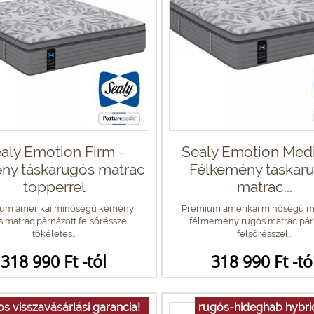
aly Emotion Firm -
Sealy Emotion Med
ny táskarugós matrac
Félkemény táskar
topperrel
matrac...
um amerikai minőségű kemény
Prémium amerikai minőségű 
 matrac párnázott felsőrésszel
félmemény rugós matrac pár
tökéletes...
felsőrésszel...
318 990 Ft -tól
318 990 Ft -tó
s visszavásárlási garancia!
rugós-hideghab hybr