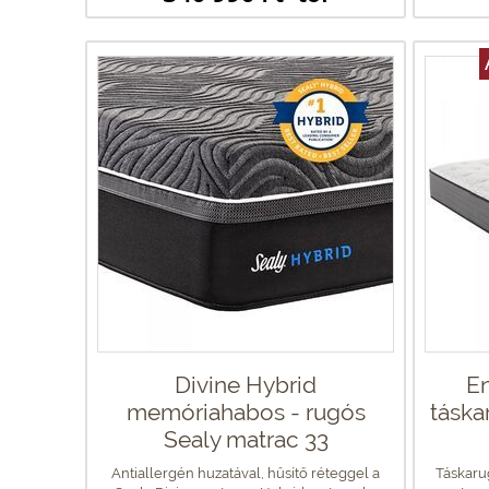
Divine Hybrid
En
memóriahabos - rugós
táska
Sealy matrac 33
Antiallergén huzatával, hűsítő réteggel a
Táskaru