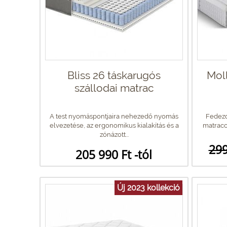
Bliss 26 táskarugós
Mol
szállodai matrac
A test nyomáspontjaira nehezedő nyomás
Fedezd
elvezetése, az ergonomikus kialakítás és a
matrac
zónázott...
299
205 990 Ft -tól
Új 2023 kollekció