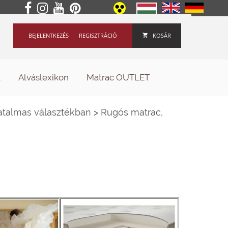
BEJELENTKEZÉS
REGISZTRÁCIÓ
KOSÁR
k
Alváslexikon
Matrac OUTLET
atalmas választékban
>
Rugós matrac,