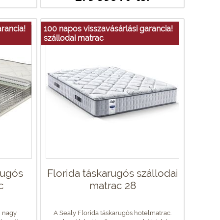
rancia!
100 napos visszavásárlási garancia!
szállodai matrac
 rugós
Florida táskarugós szállodai
c
matrac 28
, nagy
A Sealy Florida táskarugós hotelmatrac.