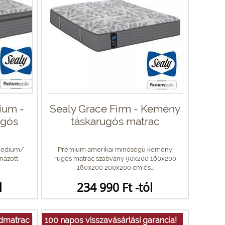
ium -
Sealy Grace Firm - Kemény
ugós
táskarugós matrac
medium/
Prémium amerikai minőségű kemény
názott
rugós matrac szabvány 90x200 160x200
180x200 200x200 cm és...
l
234 990 Ft -tól
idmatrac
100 napos visszavásárlási garancia!