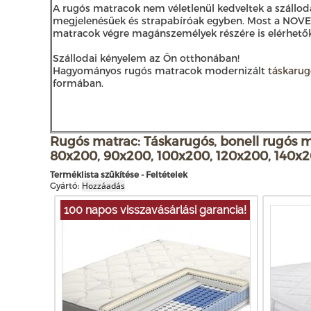
A rugós matracok nem véletlenül kedveltek a szállod
megjelenésűek és strapabíróak egyben. Most a NOVE
matracok végre magánszemélyek részére is elérhetők
Szállodai kényelem az Ön otthonában!
Hagyományos rugós matracok modernizált
táskaru
formában.
Rugós matrac: Táskarugós, bonell rugós 
80x200
, 90x200, 100x200, 120x200, 140x
Terméklista szűkítése - Feltételek
Gyártó:
100 napos visszavásárlási garancia!