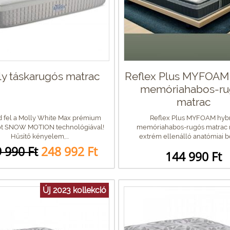
ly táskarugós matrac
Reflex Plus MYFOAM 
memóriahabos-ru
matrac
 fel a Molly White Max prémium
Reflex Plus MYFOAM hyb
ot SNOW MOTION technológiával!
memóriahabos-rugós matrac 
Hűsítő kényelem,...
extrém ellenálló anatómiai bon
 990 Ft
248 992 Ft
144 990 Ft
Új 2023 kollekció