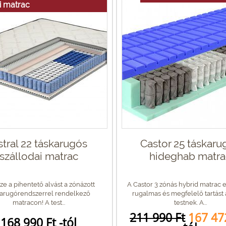
i matrac
stral 22 táskarugós
Castor 25 táskaru
szállodai matrac
hideghab matra
ze a pihentető alvást a zónázott
A Castor 3 zónás hybrid matrac 
karugórendszerrel rendelkező
rugalmas és megfelelő tartást
matracon! A test...
testnek. A...
211 990 Ft
167 47
168 990 Ft -tól