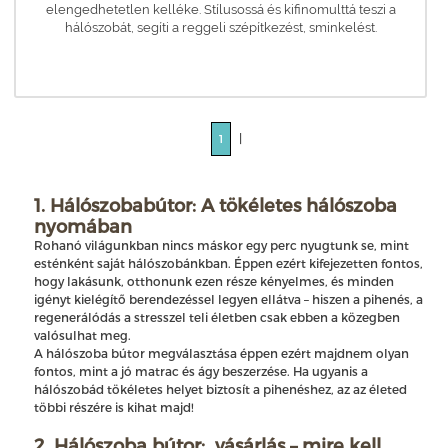
elengedhetetlen kelléke. Stílusossá és kifinomulttá teszi a
hálószobát, segíti a reggeli szépítkezést, sminkelést.
|
1
1. Hálószobabútor: A tökéletes hálószoba
nyomában
Rohanó világunkban nincs máskor egy perc nyugtunk se, mint
esténként saját hálószobánkban. Éppen ezért kifejezetten fontos,
hogy lakásunk, otthonunk ezen része kényelmes, és minden
igényt kielégítő berendezéssel legyen ellátva – hiszen a pihenés, a
regenerálódás a stresszel teli életben csak ebben a közegben
valósulhat meg.
A hálószoba bútor megválasztása éppen ezért majdnem olyan
fontos, mint a jó matrac és ágy beszerzése. Ha ugyanis a
hálószobád tökéletes helyet biztosít a pihenéshez, az az életed
többi részére is kihat majd!
2. Hálószoba bútor: vásárlás – mire kell