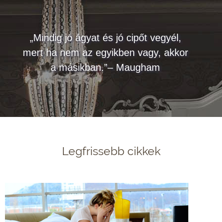
„Mindig jó ágyat és jó cipőt vegyél,
mert ha nem az egyikben vagy, akkor
a másikban.”– Maugham
Legfrissebb cikkek