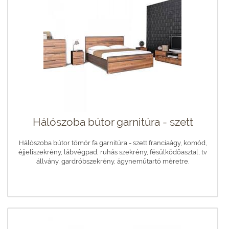
Hálószoba bútor garnitúra - szett
Hálószoba bútor tömör fa garnitúra - szett franciaágy, komód,
éjjeliszekrény, lábvégpad, ruhás szekrény, fésülködőasztal, tv
állvány, gardróbszekrény, ágyneműtartó méretre.