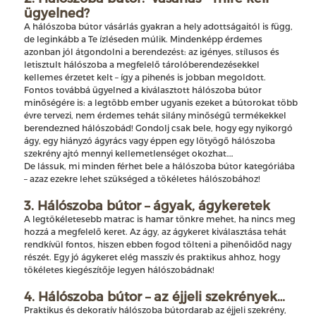
ügyelned?
A hálószoba bútor vásárlás gyakran a hely adottságaitól is függ,
de leginkább a Te ízléseden múlik. Mindenképp érdemes
azonban jól átgondolni a berendezést: az igényes, stílusos és
letisztult hálószoba a megfelelő tárolóberendezésekkel
kellemes érzetet kelt – így a pihenés is jobban megoldott.
Fontos továbbá ügyelned a kiválasztott hálószoba bútor
minőségére is: a legtöbb ember ugyanis ezeket a bútorokat több
évre tervezi, nem érdemes tehát silány minőségű termékekkel
berendezned hálószobád! Gondolj csak bele, hogy egy nyikorgó
ágy, egy hiányzó ágyrács vagy éppen egy lötyögő hálószoba
szekrény ajtó mennyi kellemetlenséget okozhat….
De lássuk, mi minden férhet bele a hálószoba bútor kategóriába
– azaz ezekre lehet szükséged a tökéletes hálószobához!
3. Hálószoba bútor – ágyak, ágykeretek
A legtökéletesebb matrac is hamar tönkre mehet, ha nincs meg
hozzá a megfelelő keret. Az ágy, az ágykeret kiválasztása tehát
rendkívül fontos, hiszen ebben fogod tölteni a pihenőidőd nagy
részét. Egy jó ágykeret elég masszív és praktikus ahhoz, hogy
tökéletes kiegészítője legyen hálószobádnak!
4. Hálószoba bútor – az éjjeli szekrények…
Praktikus és dekoratív hálószoba bútordarab az éjjeli szekrény,