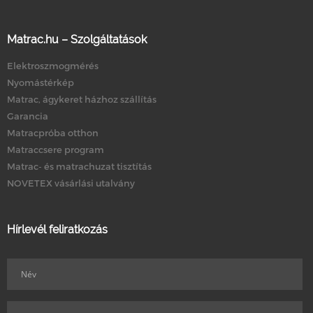
Matrac.hu – Szolgáltatások
Elektroszmogmérés
Nyomástérkép
Matrac, ágykeret házhoz szállítás
Garancia
Matracpróba otthon
Matraccsere program
Matrac- és matrachuzat tisztítás
NOVETEX vásárlási utalvány
Hírlevél feliratkozás