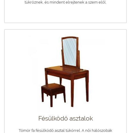
tükröznek, és mindent elrejtenek a szem elől.
Fésülködő asztalok
Tömör fa fésülködő asztal tükörrel. A női hálószobák