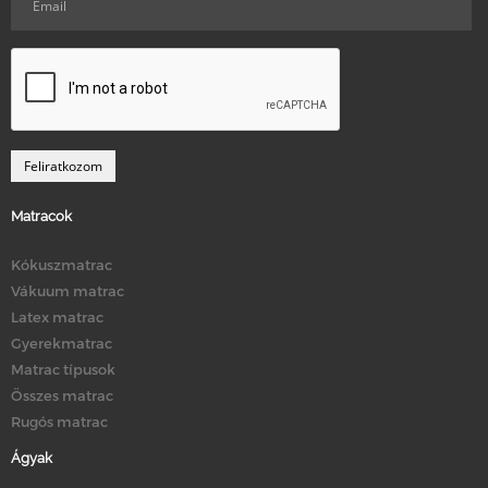
Matracok
Kókuszmatrac
Vákuum matrac
Latex matrac
Gyerekmatrac
Matrac típusok
Összes matrac
Rugós matrac
Ágyak