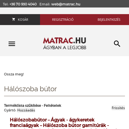
Tel:
+36 70 930 4040
Email:
web@matrac.hu
KOSÁR
REGISZTRÁCIÓ
BEJELENTKEZÉS
Ossza meg!
Hálószoba bútor
Terméklista szűkítése - Feltételek
Gyártó:
Hálószobabútor
–
Ágyak - ágykeretek
franciaágyak
–
Hálószoba bútor garnitúrák -