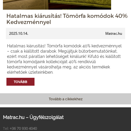
Hatalmas kiárusítás! Tömörfa komódok 40%
Kedvezménnyel
2025.10.14.
Matrac.hu
Hatalmas kiárusítás! Tömörfa komódok 40% kedvezménnyel
– csak a kiállított darabok. Megújítjuk bútorbemutatóinkat,
ezért most páratlan lehetőséget kínálunk! Kifutó és kiállított
tömörfa komódjaink kollekcióját 40% rendkívüli
kedvezménnyel vásárolhatja meg, az akciós termékek
elérhetőek üzleteinkben.
TOVÁBB
Tovább a cikkekhez
Matrac.hu – Ügyfélszolgálat
Tel:
+36 70 930 4040