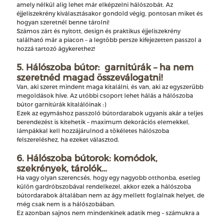
amely nélkül alig lehet már elképzelni hálószobát. Az
éjjeliszekrény kiválasztásakor gondold végig, pontosan miket és
hogyan szeretnél benne tárolni!
Számos zárt és nyitott, design és praktikus éjjeliszekrény
található már a piacon – a legtöbb persze kifejezetten passzol a
hozzá tartozó ágykerethez!
5. Hálószoba bútor: garnitúrák – ha nem
szeretnéd magad összeválogatni!
Van, aki szeret mindent maga kitalálni, és van, aki az egyszerűbb
megoldások híve. Az utóbbi csoport lehet hálás a hálószoba
bútor garnitúrák kitalálóinak :)
Ezek az egymáshoz passzoló bútordarabok ugyanis akár a teljes
berendezést is kitehetik – maximum dekorációs elemekkel,
lámpákkal kell hozzájárulnod a tökéletes hálószoba
felszereléshez, ha ezeket választod.
6. Hálószoba bútorok: komódok,
szekrények, tárolók…
Ha vagy olyan szerencsés, hogy egy nagyobb otthonba, esetleg
külön gardróbszobával rendelkezel, akkor ezek a hálószoba
bútordarabok általában nem az ágy mellett foglalnak helyet, de
még csak nem is a hálószobában.
Ez azonban sajnos nem mindenkinek adatik meg – számukra a