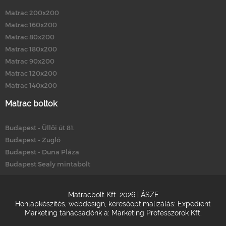
Matrac 200x200
Matrac 160x200
Matrac 80x200
Matrac 180x200
Matrac 90x200
Matrac 120x200
Matrac 140x200
Matrac boltok
Budapest - Üllői út 81.
Budapest - Zugló
Budapest - Duna Pláza
Budapest Sealy mintabolt
Matracbolt Kft. 2026 |
ÁSZF
Honlapkészítés
,
webdesign
,
keresőoptimalizálás
:
Expedient
Marketing tanácsadónk a:
Marketing Professzorok Kft.