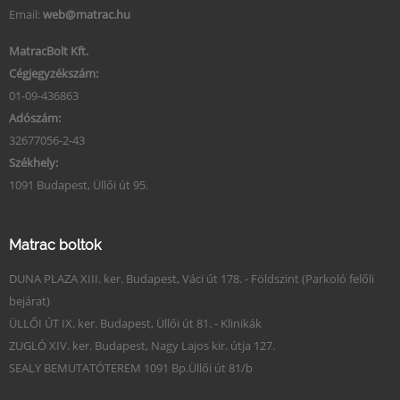
Email:
web@matrac.hu
MatracBolt Kft.
Cégjegyzékszám:
01-09-436863
Adószám:
32677056-2-43
Székhely:
1091 Budapest, Üllői út 95.
Matrac boltok
DUNA PLAZA XIII. ker. Budapest, Váci út 178. - Földszint (Parkoló felőli
bejárat)
ÜLLŐI ÚT IX. ker. Budapest, Üllői út 81. - Klinikák
ZUGLÓ XIV. ker. Budapest, Nagy Lajos kir. útja 127.
SEALY BEMUTATÓTEREM 1091 Bp.Üllői út 81/b