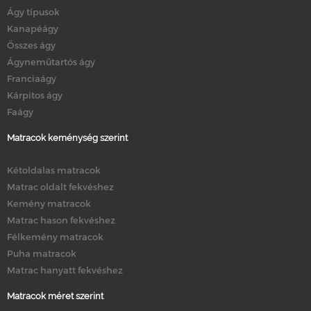
Ágy típusok
Kanapéágy
Összes ágy
Ágyneműtartós ágy
Franciaágy
Kárpitos ágy
Faágy
Matracok keménység szerint
Kétoldalas matracok
Matrac oldalt fekvéshez
Kemény matracok
Matrac hason fekvéshez
Félkemény matracok
Puha matracok
Matrac hanyatt fekvéshez
Matracok méret szerint