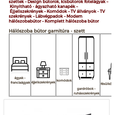
szettek
–
Design bútorok, kisbútorok fotelágyak
–
Kinyitható - ágyazható kanapék
–
Éjjeliszekrények
–
Komódok
–
TV állványok - TV
szekrények
–
Lábvégpadok
– Modern
hálószobabútor – Komplett hálószoba bútor
Hálószoba bútor garnitúra - szett
ágyak –
komódok
éjjeliszekrények
franciaágyak
fésülköd
gardróbok –
ruhásszekrények