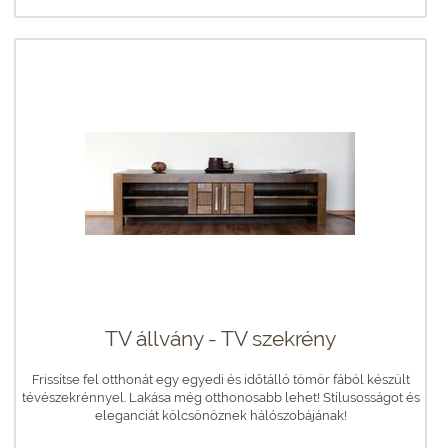
TV állvány - TV szekrény
Frissítse fel otthonát egy egyedi és időtálló tömör fából készült
tévészekrénnyel. Lakása még otthonosabb lehet! Stílusosságot és
eleganciát kölcsönöznek hálószobájának!