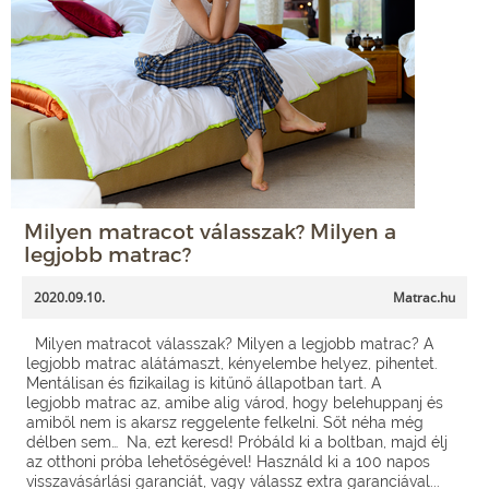
Milyen matracot válasszak? Milyen a
legjobb matrac?
2020.09.10.
Matrac.hu
Milyen matracot válasszak? Milyen a legjobb matrac? A
legjobb matrac alátámaszt, kényelembe helyez, pihentet.
Mentálisan és fizikailag is kitűnő állapotban tart. A
legjobb matrac az, amibe alig várod, hogy belehuppanj és
amiből nem is akarsz reggelente felkelni. Sőt néha még
délben sem… Na, ezt keresd! Próbáld ki a boltban, majd élj
az otthoni próba lehetőségével! Használd ki a 100 napos
visszavásárlási garanciát, vagy válassz extra garanciával...