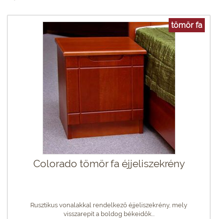
tömör fa
Colorado tömör fa éjjeliszekrény
Rusztikus vonalakkal rendelkező éjjeliszekrény, mely
visszarepít a boldog békeidők...