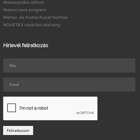
Matracpróba otthon
Matraccsere program
Matrac- és matrachuzat tisztítás
NOVETEX vásárlási utalvány
Hírlevél feliratkozás