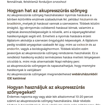
fennállnak, feltétlenül forduljon orvoshoz!
Hogyan hat az akupresszúrás szőnyeg
Az akupresszúrás szőnyeg használatakor nyomás hatására a
bőrben különféle enzimek szabadulnak fel, például
hisztamin
és
bradikinin
,
melyek jó hatással vannak a szervezetre. Többek között
értágító, így vérnyomás csökkentő hatással bírnak, valamint a
sejtfalak áteresztőképességét is növelik, ami a tápanyagfelvétel
hatékonyságát segíti elő. Emellett a nyomás hatására érzett
fájdalom aktiválja a szervezet öngyógyító képességét. A fájdalom
pedig további anyagokat szabadít fel úgy, mint az
oxitocin
és az
endorfin
, vagyis a boldogsághormon. Többek között ezért
javasoljuk az akupresszúrás szőnyeg rendszeres használatát. Ez a
rendkívül hatékony eszköz természetes hatása mellett lényegesen
olcsóbb is, mint más alternatívák! Napi néhány perc
az akupresszúrás szőnyegen és tapasztalhatjuk, hogy mennyire
hatékonyak is valójában!
Az akupresszúrás szőnyeget megrendelheted
webáruházunkból
IDE kattintva!
Hogyan használjuk az akupresszúrás
szőnyegeket?
Érdemes naponta egy vagy akár két alkalommal 10-20 percet
szánni az akupresszúrás szőnyeg használatára. Akár tévézés
közben is használhatjuk. Csak sétáljunk végig rajta néhányszor. Pár