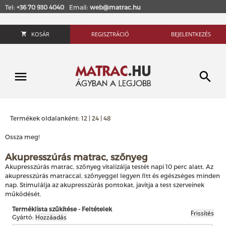
Tel:
+36 70 930 4040
Email:
web@matrac.hu
KOSÁR
REGISZTRÁCIÓ
BEJELENTKEZÉS
Termékek oldalanként:
12
|
24
|
48
Ossza meg!
Akupresszúrás matrac, szőnyeg
Akupresszúrás matrac, szőnyeg vitalizálja testét napi 10 perc alatt. Az
akupresszúrás matraccal, szőnyeggel legyen fitt és egészséges minden
nap. Stimulálja az akupresszúrás pontokat, javítja a test szerveinek
működését.
Terméklista szűkítése - Feltételek
Gyártó: