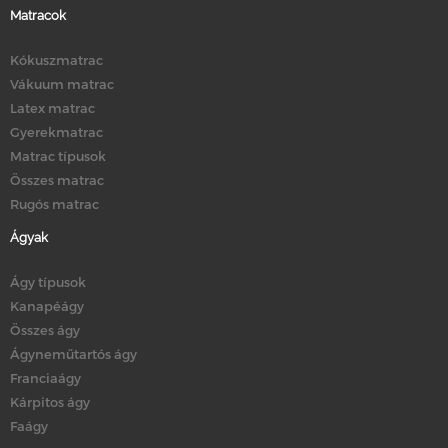
Matracok
Kókuszmatrac
Vákuum matrac
Latex matrac
Gyerekmatrac
Matrac típusok
Összes matrac
Rugós matrac
Ágyak
Ágy típusok
Kanapéágy
Összes ágy
Ágyneműtartós ágy
Franciaágy
Kárpitos ágy
Faágy