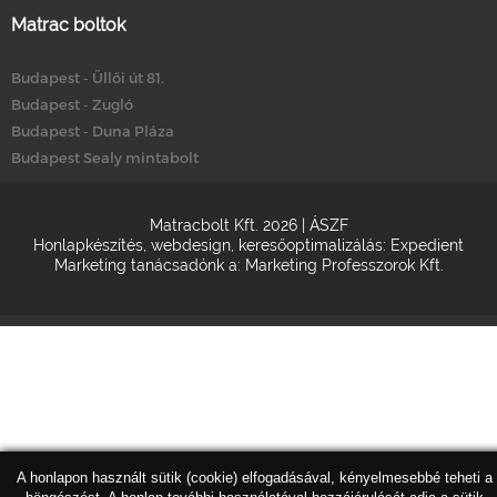
Matrac boltok
Budapest - Üllői út 81.
Budapest - Zugló
Budapest - Duna Pláza
Budapest Sealy mintabolt
Matracbolt Kft. 2026 |
ÁSZF
Honlapkészítés
,
webdesign
,
keresőoptimalizálás
:
Expedient
Marketing tanácsadónk a:
Marketing Professzorok Kft.
A honlapon használt sütik (cookie) elfogadásával, kényelmesebbé teheti a