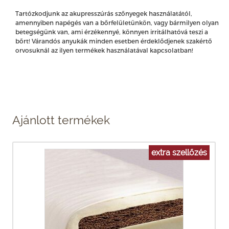
Tartózkodjunk az akupresszúrás szőnyegek használatától,
amennyiben napégés van a bőrfelületünkön, vagy bármilyen olyan
betegségünk van, ami érzékennyé, könnyen irritálhatóvá teszi a
bőrt! Várandós anyukák minden esetben érdeklődjenek szakértő
orvosuknál az ilyen termékek használatával kapcsolatban!
Ajánlott termékek
extra szellőzés