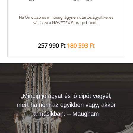
Ha Ön olcsó és minőségi ágyneműtartós ágyat keres
válassza a NOVETEX Storage boxot!...
257 990 Ft
180 593 Ft
„Mindig jó ágyat és jó cipőt vegyél,
mert ha nem az egyikben vagy, akkor
a másikban.”– Maugham