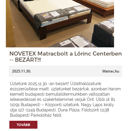
NOVETEX Matracbolt a Lőrinc Centerben
-- BEZÁRT!!!
2025.11.30.
Matrac.hu
Üzletünk 2025.11.30.-án bezárt! Üzlethálózatunk
észszerűsítése miatt üzletünket bezártuk, azonban három
kiemelt budapesti bemutatótermünkben változatlan
lelkesedéssel és szakértelemmel várjuk Önt: Üllői út 81.
(1091 Budapest) – Központi üzletünk, Nagy Lajos király
útja 127. (1149 Budapest), Duna Pláza, Földszint (1138
Budapest) Parkolóház felől
TOVÁBB