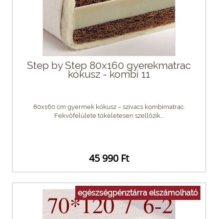
Step by Step 80x160 gyerekmatrac
kókusz - kombi 11
80x160 cm gyermek kókusz – szivacs kombimatrac.
Fekvőfelülete tökéletesen szellőzik....
45 990 Ft
egészségpénztárra elszámolható