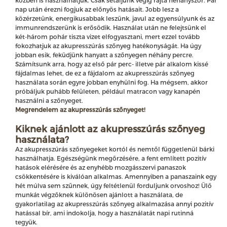
nap után érezni fogjuk az előnyös hatásait. Jobb lesz a
közérzetünk, energikusabbak leszünk, javul az egyensúlyunk és az
immunrendszerünk is erősödik. Használat után ne felejtsünk el
két-három pohár tiszta vizet elfogyasztani, mert ezzel tovább
fokozhatjuk az akupresszúrás szőnyeg hatékonyságát. Ha úgy
jobban esik, feküdjünk hanyatt a szőnyegen néhány percre.
Számítsunk arra, hogy az első pár perc- illetve pár alkalom kissé
fájdalmas lehet, de ez a fájdalom az akupresszúrás szőnyeg
használata során egyre jobban enyhülni fog. Ha mégsem, akkor
próbáljuk puhább felületen, például matracon vagy kanapén
használni a szőnyeget.
Megrendelem az akupresszúrás szőnyeget!
Kiknek ajánlott az akupresszúrás szőnyeg
használata?
Az akupresszúrás szőnyegeket kortól és nemtől függetlenül bárki
használhatja. Egészségünk megőrzésére, a fent említett pozitív
hatások elérésére és az enyhébb mozgásszervi panaszok
csökkentésére is kiválóan alkalmas. Amennyiben a panaszaink egy
hét múlva sem szűnnek, úgy feltétlenül forduljunk orvoshoz! Ülő
munkát végzőknek különösen ajánlott a használata, de
gyakorlatilag az akupresszúrás szőnyeg alkalmazása annyi pozitív
hatással bír, ami indokolja, hogy a használatát napi rutinná
tegyük.