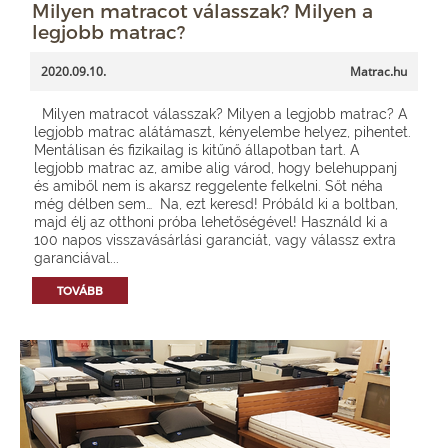
Milyen matracot válasszak? Milyen a
legjobb matrac?
2020.09.10.
Matrac.hu
Milyen matracot válasszak? Milyen a legjobb matrac? A
legjobb matrac alátámaszt, kényelembe helyez, pihentet.
Mentálisan és fizikailag is kitűnő állapotban tart. A
legjobb matrac az, amibe alig várod, hogy belehuppanj
és amiből nem is akarsz reggelente felkelni. Sőt néha
még délben sem… Na, ezt keresd! Próbáld ki a boltban,
majd élj az otthoni próba lehetőségével! Használd ki a
100 napos visszavásárlási garanciát, vagy válassz extra
garanciával...
TOVÁBB