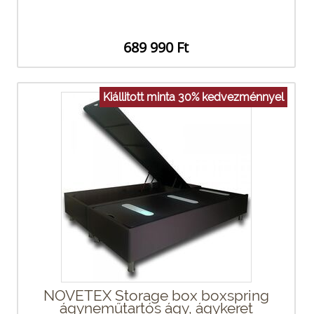
689 990 Ft
Kiállitott minta 30% kedvezménnyel
NOVETEX Storage box boxspring
ágyneműtartós ágy, ágykeret