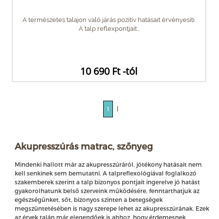
A természetes talajon való járás pozitív hatásait érvényesíti.
A talp reflexpontjait...
10 690 Ft -tól
|
1
Akupresszúrás matrac, szőnyeg
Mindenki hallott már az akupresszúráról, jótékony hatásait nem
kell senkinek sem bemutatni. A talpreflexológiával foglalkozó
szakemberek szerint a talp bizonyos pontjait ingerelve jó hatást
gyakorolhatunk belső szerveink működésére, fenntarthatjuk az
egészségünket, sőt, bizonyos szinten a betegségek
megszüntetésében is nagy szerepe lehet az akupresszúrának. Ezek
az érvek talán már elegendőek is ahhoz, hogy érdemesnek