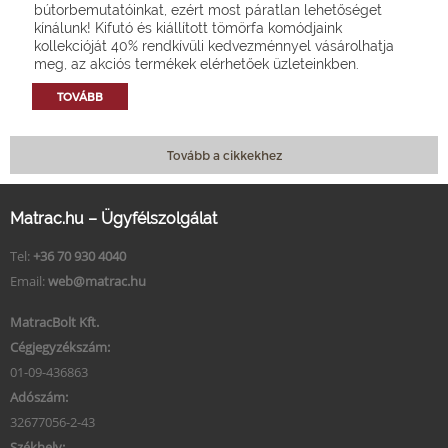
bútorbemutatóinkat, ezért most páratlan lehetőséget
kínálunk! Kifutó és kiállított tömörfa komódjaink
kollekcióját 40% rendkívüli kedvezménnyel vásárolhatja
meg, az akciós termékek elérhetőek üzleteinkben.
TOVÁBB
Tovább a cikkekhez
Matrac.hu – Ügyfélszolgálat
Tel:
+36 70 930 4040
Email:
web@matrac.hu
MatracBolt Kft.
Cégjegyzékszám:
01-09-436863
Adószám:
32677056-2-43
Székhely: