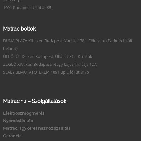
1091 Budapest, Üllői út 95.
Matrac boltok
DUNA PLAZA XIII. ker. Budapest, Váci út 178. - Földszint (Parkoló felőli
bejárat)
ÜLLŐI ÚT IX. ker. Budapest, Üllői út 81. - Klinikák
ZUGLÓ XIV. ker. Budapest, Nagy Lajos kir. útja 127.
SEALY BEMUTATÓTEREM 1091 Bp.Üllői út 81/b
Matrac.hu – Szolgáltatások
Elektroszmogmérés
Nyomástérkép
Matrac, ágykeret házhoz szállítás
Garancia