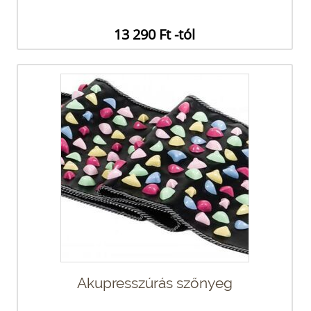
13 290 Ft -tól
Akupresszúrás szőnyeg