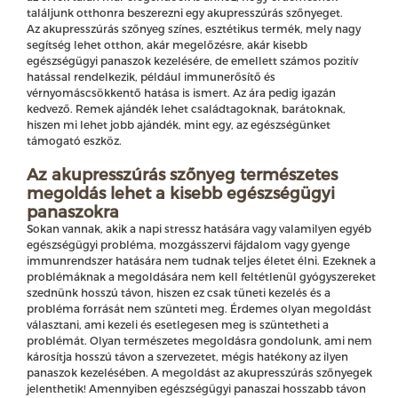
találjunk otthonra beszerezni egy akupresszúrás szőnyeget.
Az akupresszúrás szőnyeg színes, esztétikus termék, mely nagy
segítség lehet otthon, akár megelőzésre, akár kisebb
egészségügyi panaszok kezelésére, de emellett számos pozitív
hatással rendelkezik, például immunerősítő és
vérnyomáscsökkentő hatása is ismert. Az ára pedig igazán
kedvező. Remek ajándék lehet családtagoknak, barátoknak,
hiszen mi lehet jobb ajándék, mint egy, az egészségünket
támogató eszköz.
Az akupresszúrás szőnyeg természetes
megoldás lehet a kisebb egészségügyi
panaszokra
Sokan vannak, akik a napi stressz hatására vagy valamilyen egyéb
egészségügyi probléma, mozgásszervi fájdalom vagy gyenge
immunrendszer hatására nem tudnak teljes életet élni. Ezeknek a
problémáknak a megoldására nem kell feltétlenül gyógyszereket
szednünk hosszú távon, hiszen ez csak tüneti kezelés és a
probléma forrását nem szünteti meg. Érdemes olyan megoldást
választani, ami kezeli és esetlegesen meg is szüntetheti a
problémát. Olyan természetes megoldásra gondolunk, ami nem
károsítja hosszú távon a szervezetet, mégis hatékony az ilyen
panaszok kezelésében. A megoldást az akupresszúrás szőnyegek
jelenthetik! Amennyiben egészségügyi panaszai hosszabb távon