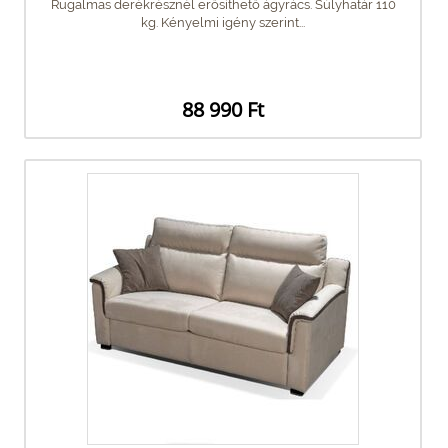
Rugalmas derékrésznél erősíthető ágyrács. Súlyhatár 110
kg. Kényelmi igény szerint...
88 990 Ft