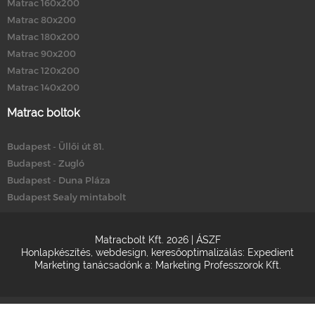
Matrac 160x200
Matrac 80x200
Matrac 180x200
Matrac 90x200
Matrac 120x200
Matrac 140x200
Matrac boltok
Budapest - Üllői út 81.
Budapest - Zugló
Budapest - Duna Pláza
Budapest Sealy mintabolt
Matracbolt Kft. 2026 |
ÁSZF
Honlapkészítés
,
webdesign
,
keresőoptimalizálás
:
Expedient
Marketing tanácsadónk a:
Marketing Professzorok Kft.