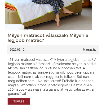
Milyen matracot válasszak? Milyen a
legjobb matrac?
2020.09.10.
Matrac.hu
Milyen matracot válasszak? Milyen a legjobb matrac? A
legjobb matrac alátámaszt, kényelembe helyez, pihentet.
Mentálisan és fizikailag is kitűnő állapotban tart. A
legjobb matrac az, amibe alig várod, hogy belehuppanj
és amiből nem is akarsz reggelente felkelni. Sőt néha
még délben sem… Na, ezt keresd! Próbáld ki a boltban,
majd élj az otthoni próba lehetőségével! Használd ki a
100 napos visszavásárlási garanciát, vagy válassz extra
garanciával...
TOVÁBB