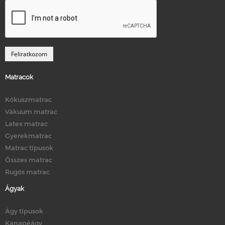
Matracok
Kókuszmatrac
Vákuum matrac
Latex matrac
Gyerekmatrac
Matrac típusok
Összes matrac
Rugós matrac
Ágyak
Ágy típusok
Kanapéágy