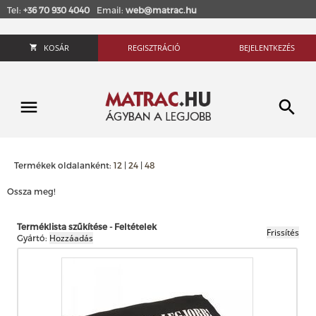
Tel:
+36 70 930 4040
Email:
web@matrac.hu
KOSÁR
REGISZTRÁCIÓ
BEJELENTKEZÉS
Termékek oldalanként:
12
|
24
|
48
Ossza meg!
Terméklista szűkítése - Feltételek
Gyártó: