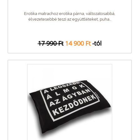
Erotika matrachoz erotika párna, változatosabbá,
élvezetesebbé teszi az együttléteket, puha...
17 990 Ft
14 900 Ft
-tól