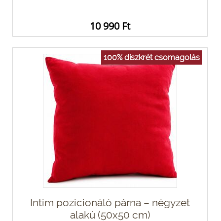
10 990 Ft
100% diszkrét csomagolás
Intim pozicionáló párna – négyzet
alakú (50x50 cm)