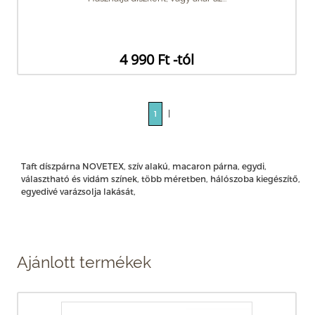
4 990 Ft -tól
|
1
Taft díszpárna NOVETEX, szív alakú, macaron párna, egydi,
választható és vidám színek, több méretben, hálószoba kiegészítő,
egyedivé varázsolja lakását,
Ajánlott termékek