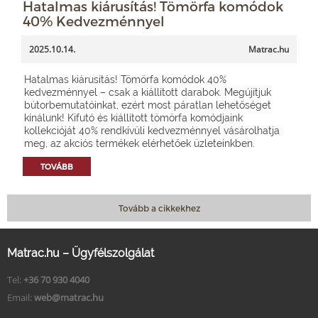
Hatalmas kiárusítás! Tömörfa komódok
40% Kedvezménnyel
2025.10.14.
Matrac.hu
Hatalmas kiárusítás! Tömörfa komódok 40%
kedvezménnyel – csak a kiállított darabok. Megújítjuk
bútorbemutatóinkat, ezért most páratlan lehetőséget
kínálunk! Kifutó és kiállított tömörfa komódjaink
kollekcióját 40% rendkívüli kedvezménnyel vásárolhatja
meg, az akciós termékek elérhetőek üzleteinkben.
TOVÁBB
Tovább a cikkekhez
Matrac.hu – Ügyfélszolgálat
Tel:
+36 70 930 4040
Email:
web@matrac.hu