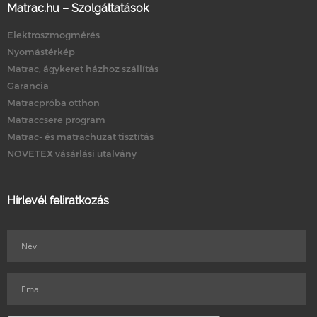
Matrac.hu – Szolgáltatások
Elektroszmogmérés
Nyomástérkép
Matrac, ágykeret házhoz szállítás
Garancia
Matracpróba otthon
Matraccsere program
Matrac- és matrachuzat tisztítás
NOVETEX vásárlási utalvány
Hírlevél feliratkozás