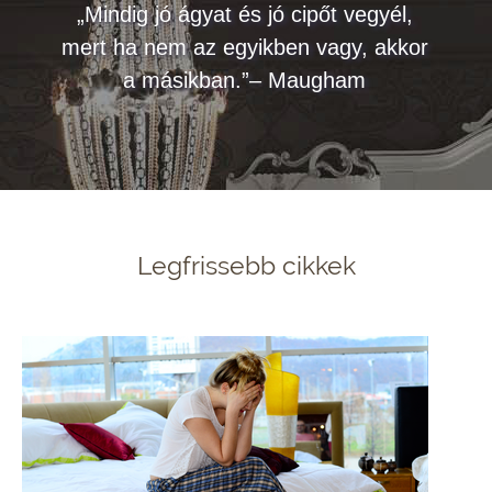
„Mindig jó ágyat és jó cipőt vegyél,
mert ha nem az egyikben vagy, akkor
a másikban.”– Maugham
Legfrissebb cikkek