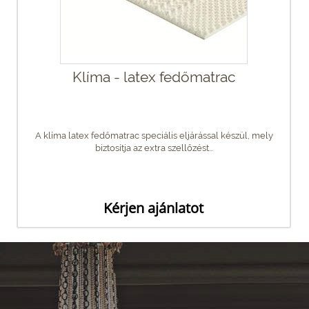
Klíma - latex fedőmatrac
A klíma latex fedőmatrac speciális eljárással készül, mely
biztosítja az extra szellőzést...
Kérjen ajánlatot