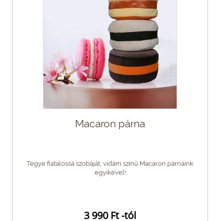
Macaron párna
Tegye fiatalossá szobáját, vidám színű Macaron párnáink
egyikével!
3 990 Ft -tól