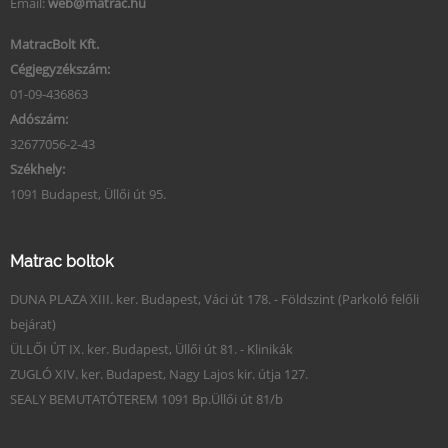
Email:
web@matrac.hu
MatracBolt Kft.
Cégjegyzékszám:
01-09-436863
Adószám:
32677056-2-43
Székhely:
1091 Budapest, Üllői út 95.
Matrac boltok
DUNA PLAZA XIII. ker. Budapest, Váci út 178. - Földszint (Parkoló felőli
bejárat)
ÜLLŐI ÚT IX. ker. Budapest, Üllői út 81. - Klinikák
ZUGLÓ XIV. ker. Budapest, Nagy Lajos kir. útja 127.
SEALY BEMUTATÓTEREM 1091 Bp.Üllői út 81/b