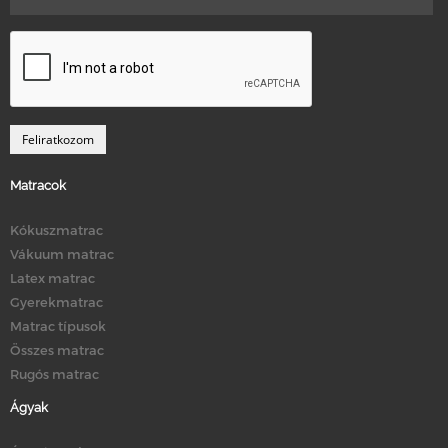
Matracok
Kókuszmatrac
Vákuum matrac
Latex matrac
Gyerekmatrac
Matrac típusok
Összes matrac
Rugós matrac
Ágyak