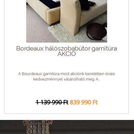
Bordeaux hálószobabútor garnitúra
AKCIÓ
A Bourdeaux garnitúra most akciónk keretében óriási
kedvezménnyel vásárolható meg. A...
1 139 990 Ft
839 990 Ft