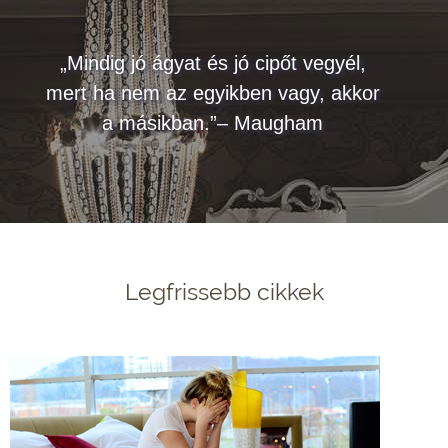
„Mindig jó ágyat és jó cipőt vegyél,
mert ha nem az egyikben vagy, akkor
a másikban.”– Maugham
Legfrissebb cikkek