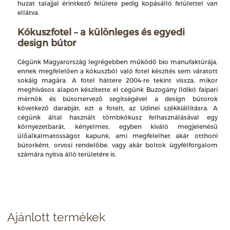
huzat talajjal érintkező felülete pedig kopásálló felülettel van
ellátva.
Kókuszfotel – a különleges és egyedi
design bútor
Cégünk Magyarország legrégebben működő bio manufaktúrája,
ennek megfelelően a kókuszból való fotel készítés sem váratott
sokáig magára. A fotel háttere 2004-re tekint vissza, mikor
meghívásos alapon készítette el cégünk Buzogány Ildikó faipari
mérnök és bútortervező segítségével a design bútorok
következő darabját, ezt a fotelt, az Udinei székkiállításra. A
cégünk által használt tömbkókusz felhasználásával egy
környezetbarát, kényelmes, egyben kiváló megjelenésű
ülőalkalmatosságot kapunk, ami megfelelhet akár otthoni
bútorként, orvosi rendelőbe, vagy akár boltok ügyfélforgalom
számára nyitva álló területére is.
Ajánlott termékek