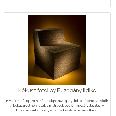
Kókusz fotel by Buzogány Ildikó
Kiváló minőség, minimál design Buzogány Ildikó bútortervezőtől!
A kókuszrost nem csak a matracok esetén kiváló választás. A
kiválóan szellőző anyagból kókuszfotel is készíthető!