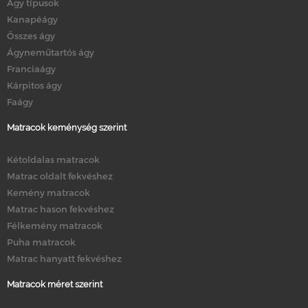
Ágy típusok
Kanapéágy
Összes ágy
Ágyneműtartós ágy
Franciaágy
Kárpitos ágy
Faágy
Matracok keménység szerint
Kétoldalas matracok
Matrac oldalt fekvéshez
Kemény matracok
Matrac hason fekvéshez
Félkemény matracok
Puha matracok
Matrac hanyatt fekvéshez
Matracok méret szerint