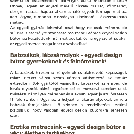
számtalan összetételben, bármilyen alakú matracot elkészít
Önnek, legyen az egyedi méretű cikkely matrac, körmatrac,
design matrac, hajóba alkalmazható egyedi formájú matrac,
kerti ágyba, furgonba, hintaágyba, kinyitható – összecsukható
matrac.
Az egyedi gyártás lehetővé teszi, hogy ne csak méretre, de
stílusra is személyre szabhassa matracát! Számos egyedi design
bútorhoz készítettünk már matracokat, és ha úgy szeretné, akár
az egyedi matrac maga lehet a szoba dísze!
Babzsákok, lábzsámolyok – egyedi design
bútor gyerekeknek és felnőtteknek!
A babzsákok híresen jó kényelmük és alakkövető képességük
miatt. Emiatt váltak széles körben közismertté az elmúlt
évtizedben. Sok gyártótól vásárolhat babzsákot az ember, de
kevés olyantól, akinél egyrészt széles matracválasztékot talál,
másrészt bármilyen méretben és alakban legyártja azt, összesen
13 féle színben. Ugyanez a helyzet a lábzsámolyokkal, amik a
babzsák foteljeinkhez illő színben is rendelhetőek, ezáltal
biztosítjuk, hogy valóban egyedi design bútorokra tehessen
szert.
Erotika matracaink – egyedi design bútor a
vágy életben tartásához