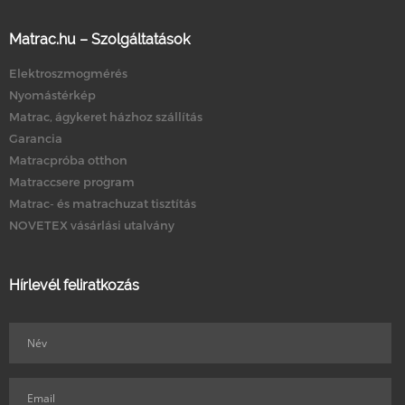
Matrac.hu – Szolgáltatások
Elektroszmogmérés
Nyomástérkép
Matrac, ágykeret házhoz szállítás
Garancia
Matracpróba otthon
Matraccsere program
Matrac- és matrachuzat tisztítás
NOVETEX vásárlási utalvány
Hírlevél feliratkozás