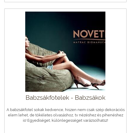
Babzsákfotelek - Babzsákok
A babzsákfotel sokak kedvence, hiszen nem csak szép dekorációs
elem lehet, de tökéletes olvasáshoz, tv nézéshez és pihenéshez
is! Egyediséget, különlegességet varázsolhatsz!