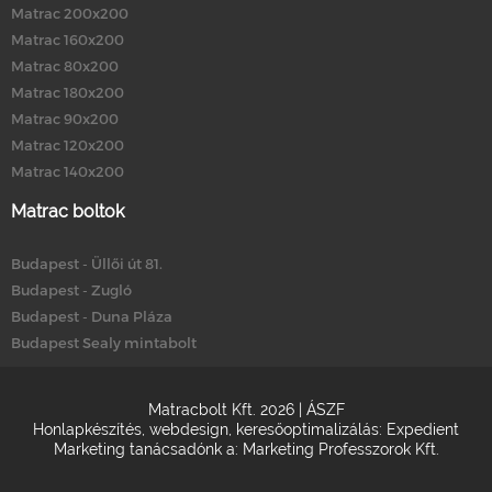
Matrac 200x200
Matrac 160x200
Matrac 80x200
Matrac 180x200
Matrac 90x200
Matrac 120x200
Matrac 140x200
Matrac boltok
Budapest - Üllői út 81.
Budapest - Zugló
Budapest - Duna Pláza
Budapest Sealy mintabolt
Matracbolt Kft. 2026 |
ÁSZF
Honlapkészítés
,
webdesign
,
keresőoptimalizálás
:
Expedient
Marketing tanácsadónk a:
Marketing Professzorok Kft.