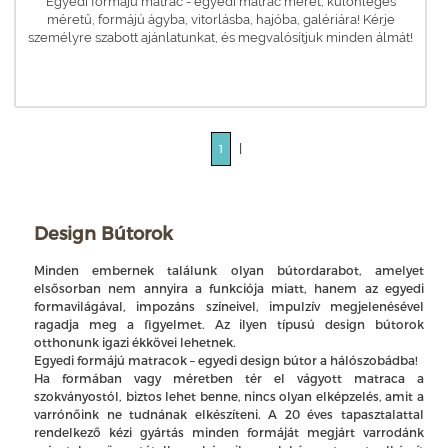
Egyedi formájú matrac - egyedi matrac méret, különleges
méretű, formájú ágyba, vitorlásba, hajóba, galériára! Kérje
személyre szabott ajánlatunkat, és megvalósítjuk minden álmát!
|
1
Design Bútorok
Minden embernek találunk olyan bútordarabot, amelyet
elsősorban nem annyira a funkciója miatt, hanem az egyedi
formavilágával, impozáns színeivel, impulzív megjelenésével
ragadja meg a figyelmet. Az ilyen típusú design bútorok
otthonunk igazi ékkövei lehetnek.
Egyedi formájú matracok – egyedi design bútor a hálószobádba!
Ha formában vagy méretben tér el vágyott matraca a
szokványostól, biztos lehet benne, nincs olyan elképzelés, amit a
varrónőink ne tudnának elkészíteni. A 20 éves tapasztalattal
rendelkező kézi gyártás minden formáját megjárt varrodánk