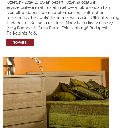
Üzletünk 2025.11.30.-án bezárt! Üzlethálózatunk
észszerűsítése miatt üzletünket bezártuk, azonban három
kiemelt budapesti bemutatótermünkben változatlan
lelkesedéssel és szakértelemmel várjuk Önt: Üllői út 81. (1091
Budapest) – Központi üzletünk, Nagy Lajos király útja 127.
(1149 Budapest), Duna Pláza, Földszint (1138 Budapest)
Parkolóház felől
TOVÁBB