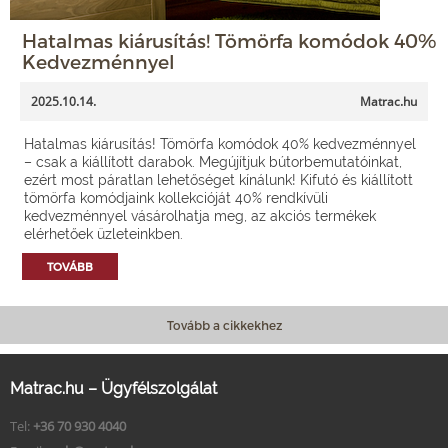
Hatalmas kiárusítás! Tömörfa komódok 40%
Kedvezménnyel
2025.10.14.
Matrac.hu
Hatalmas kiárusítás! Tömörfa komódok 40% kedvezménnyel
– csak a kiállított darabok. Megújítjuk bútorbemutatóinkat,
ezért most páratlan lehetőséget kínálunk! Kifutó és kiállított
tömörfa komódjaink kollekcióját 40% rendkívüli
kedvezménnyel vásárolhatja meg, az akciós termékek
elérhetőek üzleteinkben.
TOVÁBB
Tovább a cikkekhez
Matrac.hu – Ügyfélszolgálat
Tel:
+36 70 930 4040