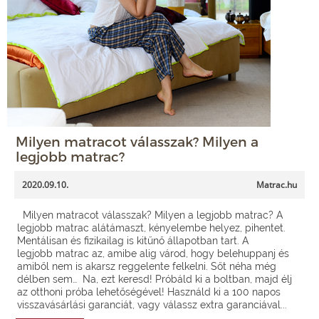
Milyen matracot válasszak? Milyen a
legjobb matrac?
2020.09.10.
Matrac.hu
Milyen matracot válasszak? Milyen a legjobb matrac? A
legjobb matrac alátámaszt, kényelembe helyez, pihentet.
Mentálisan és fizikailag is kitűnő állapotban tart. A
legjobb matrac az, amibe alig várod, hogy belehuppanj és
amiből nem is akarsz reggelente felkelni. Sőt néha még
délben sem… Na, ezt keresd! Próbáld ki a boltban, majd élj
az otthoni próba lehetőségével! Használd ki a 100 napos
visszavásárlási garanciát, vagy válassz extra garanciával...