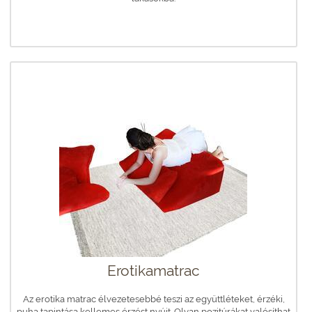
Erotikamatrac
Az erotika matrac élvezetesebbé teszi az együttléteket, érzéki,
puha tapintása kellemes érzést nyújt. Olyan pozitúrákat valósíthat