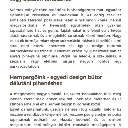
Számos előnyét több vásárlónk is visszaigazolta már, egyaránt
ajánlhatjuk időseknek és fiataloknak is. Az eddig csak az
álmaiban szereplő pozitúrákat ezen a matracon kivétel nélkül
megvalósíthatja. A hevesebb együttlétek után gyakran
tapasztalható hát és gerinc fájdalmakat is elfelejtheti a kiváló
alátámasztásnak és a megfelelő tartásnak köszönhetően. Nagy
és kis ék formája miatt olyan sok variáció rakható ki belőlük, ami
által nem létezik lehetetlen cél, így a design bútorok
bármelyikébe illeszthető. Kellemes érzést nyújt használatban az
anyag pihe-puha tapintása. Végül ne feledje, a szexualitás, a
szexuális vágy életben tartása nagyon fontos egy
párkapcsolatban.
Hempergőink – egyedi design bútor
délutáni pihenéshez
A megnevezés nagyon találó. Ha szeret babzsákban ülni, még
jobban szeret majd ebben feküdni. Több féle méretben és 13
színben érhető el ez a termék design bútoraink közül.
Egyet garantálhatunk, gazdája nehezen fog kiszállni belőle. Ez
részben a rendkívüli kényelmének, részben pedig a selymes puha
tapintásnak tudható be. Huzata levehető és az otthon
megszokott körülmények között mosható mosógépben. A