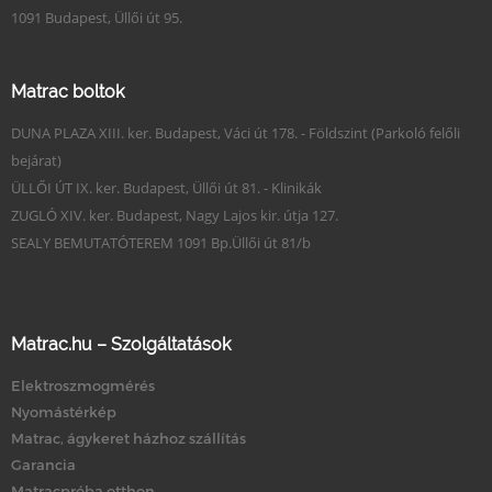
1091 Budapest, Üllői út 95.
Matrac boltok
DUNA PLAZA XIII. ker. Budapest, Váci út 178. - Földszint (Parkoló felőli
bejárat)
ÜLLŐI ÚT IX. ker. Budapest, Üllői út 81. - Klinikák
ZUGLÓ XIV. ker. Budapest, Nagy Lajos kir. útja 127.
SEALY BEMUTATÓTEREM 1091 Bp.Üllői út 81/b
Matrac.hu – Szolgáltatások
Elektroszmogmérés
Nyomástérkép
Matrac, ágykeret házhoz szállítás
Garancia
Matracpróba otthon