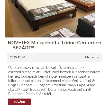
NOVETEX Matracbolt a Lőrinc Centerben
-- BEZÁRT!!!
2025.11.30.
Matrac.hu
Üzletünk 2025.11.30.-án bezárt! Üzlethálózatunk
észszerűsítése miatt üzletünket bezártuk, azonban három
kiemelt budapesti bemutatótermünkben változatlan
lelkesedéssel és szakértelemmel várjuk Önt: Üllői út 81.
(1091 Budapest) – Központi üzletünk, Nagy Lajos király
útja 127. (1149 Budapest), Duna Pláza, Földszint (1138
Budapest) Parkolóház felől
TOVÁBB