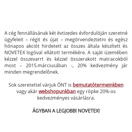
A cég fennállásának két évtizedes évfordulóján szeretné
ügyfeleit – régit és újat – megörvendeztetni és egész
hónapos akciót hirdetett az összes általa készített és
NOVETEX logóval ellátott termékére. A saját üzemében
kézzel összevarrt és kézzel összerakott matracokból
most – 2015.márciusában -, 20% kedvezmény jár
minden megrendelőnek.
Sok szeretettel várjuk ÖNT is
bemutatótermeinkben
vagy akár
webshopunkban
egy röpke 20%-os
kedvezményes vásárlásra.
ÁGYBAN A LEGJOBB! NOVETEX!