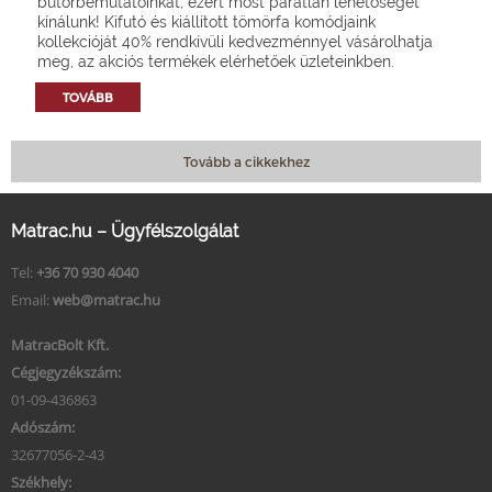
bútorbemutatóinkat, ezért most páratlan lehetőséget
kínálunk! Kifutó és kiállított tömörfa komódjaink
kollekcióját 40% rendkívüli kedvezménnyel vásárolhatja
meg, az akciós termékek elérhetőek üzleteinkben.
TOVÁBB
Tovább a cikkekhez
Matrac.hu – Ügyfélszolgálat
Tel:
+36 70 930 4040
Email:
web@matrac.hu
MatracBolt Kft.
Cégjegyzékszám:
01-09-436863
Adószám:
32677056-2-43
Székhely: