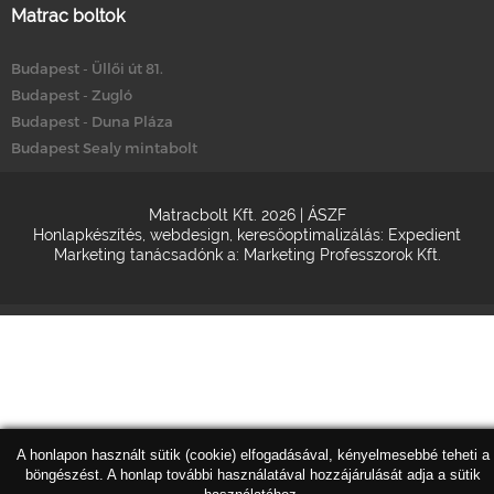
Matrac boltok
Budapest - Üllői út 81.
Budapest - Zugló
Budapest - Duna Pláza
Budapest Sealy mintabolt
Matracbolt Kft. 2026 |
ÁSZF
Honlapkészítés
,
webdesign
,
keresőoptimalizálás
:
Expedient
Marketing tanácsadónk a:
Marketing Professzorok Kft.
A honlapon használt sütik (cookie) elfogadásával, kényelmesebbé teheti a
böngészést. A honlap további használatával hozzájárulását adja a sütik