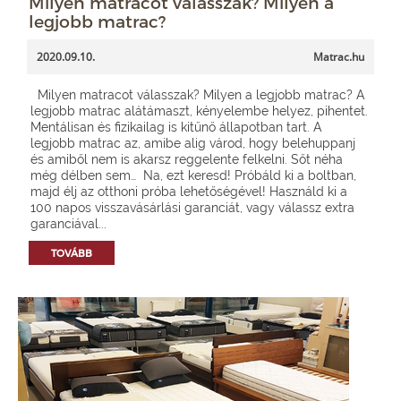
Milyen matracot válasszak? Milyen a
legjobb matrac?
2020.09.10.
Matrac.hu
Milyen matracot válasszak? Milyen a legjobb matrac? A
legjobb matrac alátámaszt, kényelembe helyez, pihentet.
Mentálisan és fizikailag is kitűnő állapotban tart. A
legjobb matrac az, amibe alig várod, hogy belehuppanj
és amiből nem is akarsz reggelente felkelni. Sőt néha
még délben sem… Na, ezt keresd! Próbáld ki a boltban,
majd élj az otthoni próba lehetőségével! Használd ki a
100 napos visszavásárlási garanciát, vagy válassz extra
garanciával...
TOVÁBB