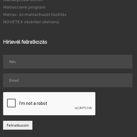
Matraccsere program
Matrac- és matrachuzat tisztítás
NOVETEX vásárlási utalvány
Hírlevél feliratkozás