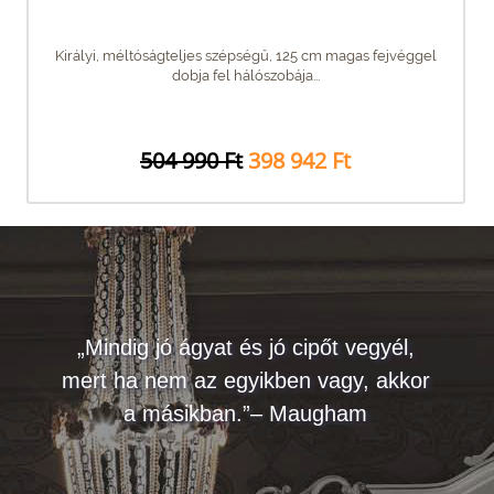
Királyi, méltóságteljes szépségű, 125 cm magas fejvéggel
dobja fel hálószobája...
504 990 Ft
398 942 Ft
„Mindig jó ágyat és jó cipőt vegyél,
mert ha nem az egyikben vagy, akkor
a másikban.”– Maugham