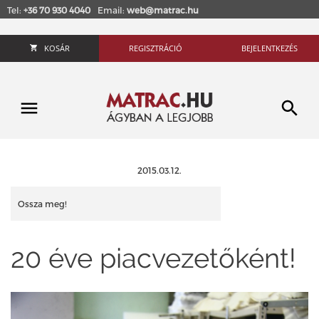
Tel:
+36 70 930 4040
Email:
web@matrac.hu
KOSÁR
REGISZTRÁCIÓ
BEJELENTKEZÉS
2015.03.12.
Ossza meg!
20 éve piacvezetőként!