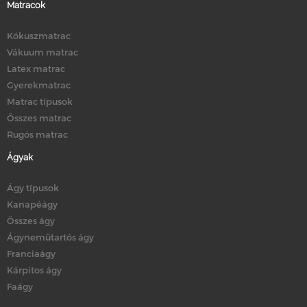
Matracok
Kókuszmatrac
Vákuum matrac
Latex matrac
Gyerekmatrac
Matrac típusok
Összes matrac
Rugós matrac
Ágyak
Ágy típusok
Kanapéágy
Összes ágy
Ágyneműtartós ágy
Franciaágy
Kárpitos ágy
Faágy