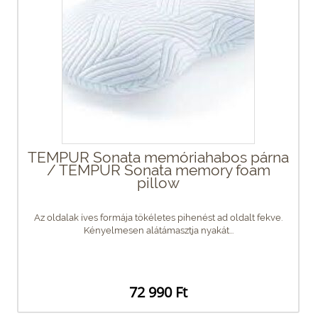
TEMPUR Sonata memóriahabos párna
/ TEMPUR Sonata memory foam
pillow
Az oldalak íves formája tökéletes pihenést ad oldalt fekve.
Kényelmesen alátámasztja nyakát...
72 990 Ft