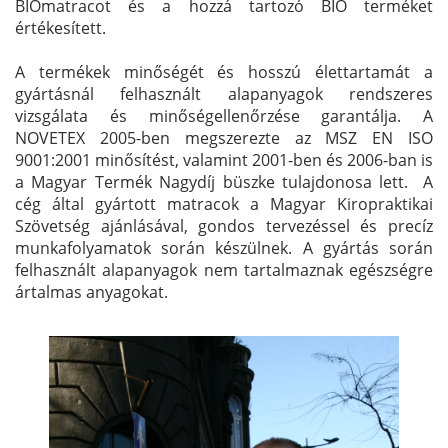
BIOmatracot és a hozzá tartozó BIO terméket
értékesített.
A termékek minőségét és hosszú élettartamát a
gyártásnál felhasznált alapanyagok rendszeres
vizsgálata és minőségellenőrzése garantálja. A
NOVETEX 2005-ben megszerezte az MSZ EN ISO
9001:2001 minősítést, valamint 2001-ben és 2006-ban is
a Magyar Termék Nagydíj büszke tulajdonosa lett. A
cég által gyártott matracok a Magyar Kiropraktikai
Szövetség ajánlásával, gondos tervezéssel és precíz
munkafolyamatok során készülnek. A gyártás során
felhasznált alapanyagok nem tartalmaznak egészségre
ártalmas anyagokat.