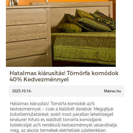
Hatalmas kiárusítás! Tömörfa komódok
40% Kedvezménnyel
2025.10.14.
Matrac.hu
Hatalmas kiárusítás! Tömörfa komódok 40%
kedvezménnyel – csak a kiállított darabok. Megújítjuk
bútorbemutatóinkat, ezért most páratlan lehetőséget
kínálunk! Kifutó és kiállított tömörfa komódjaink
kollekcióját 40% rendkívüli kedvezménnyel vásárolhatja
meg, az akciós termékek elérhetőek üzleteinkben.