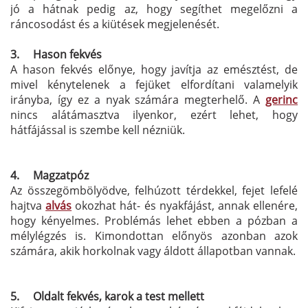
jó a hátnak pedig az, hogy segíthet megelőzni a
ráncosodást és a kiütések megjelenését.
3.
Hason fekvés
A hason fekvés előnye, hogy javítja az emésztést, de
mivel kénytelenek a fejüket elfordítani valamelyik
irányba, így ez a nyak számára megterhelő. A
gerinc
nincs alátámasztva ilyenkor, ezért lehet, hogy
hátfájással is szembe kell nézniük.
4.
Magzatpóz
Az összegömbölyödve, felhúzott térdekkel, fejet lefelé
hajtva
alvás
okozhat hát- és nyakfájást, annak ellenére,
hogy kényelmes. Problémás lehet ebben a pózban a
mélylégzés is. Kimondottan előnyös azonban azok
számára, akik horkolnak vagy áldott állapotban vannak.
5.
Oldalt fekvés, karok a test mellett