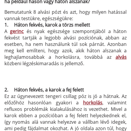
ha például hason vagy háton alszanak?
Bemutatunk 8 alvási pózt és azt, hogy milyen hatással
vannak testükre, egészségükre:
1.
Háton fekvés, karok a törzs mellett
A
gerinc
és nyak egészsége szempontjából a háton
fekvést tartják a legjobb alvási pozíciónak, abban az
esetben, ha nem használunk túl sok párnát. Azonban
meg kell említeni, hogy azok, akik háton alszanak a
leghajlamosabbak a horkolásra, továbbá az
alvás
közbeni légzéskimaradás is jellemző.
2.
Háton fekvés, a karok a fej felett
Ez az úgynevezett tengeri csillag póz is jó a hátnak. Az
előzőhöz hasonlóan gyakori a
horkolás
, valamint
refluxos problémák kialakulásához is vezethet. Mivel a
karok ebben a pozícióban a fej felett helyezkednek el,
így nyomás alá vannak helyezve a vállban lévő idegek,
ami pedig fájdalmat okozhat. A jó oldala azon túl, hogy