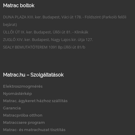
Matrac boltok
DUNA PLAZA XIII. ker. Budapest, Váci út 178. - Földszint (Parkoló felőli
bejárat)
ÜLLŐI ÚT IX. ker. Budapest, Üllői út 81. - Klinikák
ZUGLÓ XIV. ker. Budapest, Nagy Lajos kir. útja 127.
SEALY BEMUTATÓTEREM 1091 Bp.Üllői út 81/b
Matrac.hu – Szolgáltatások
Elektroszmogmérés
Nyomástérkép
Matrac, ágykeret házhoz szállítás
Garancia
Matracpróba otthon
Matraccsere program
Matrac- és matrachuzat tisztítás