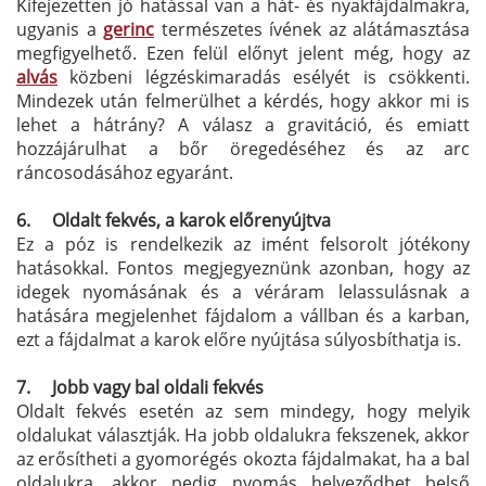
Kifejezetten jó hatással van a hát- és nyakfájdalmakra,
ugyanis a
gerinc
természetes ívének az alátámasztása
megfigyelhető. Ezen felül előnyt jelent még, hogy az
alvás
közbeni légzéskimaradás esélyét is csökkenti.
Mindezek után felmerülhet a kérdés, hogy akkor mi is
lehet a hátrány? A válasz a gravitáció, és emiatt
hozzájárulhat a bőr öregedéséhez és az arc
ráncosodásához egyaránt.
6.
Oldalt fekvés, a karok előrenyújtva
Ez a póz is rendelkezik az imént felsorolt jótékony
hatásokkal. Fontos megjegyeznünk azonban, hogy az
idegek nyomásának és a véráram lelassulásnak a
hatására megjelenhet fájdalom a vállban és a karban,
ezt a fájdalmat a karok előre nyújtása súlyosbíthatja is.
7.
Jobb vagy bal oldali fekvés
Oldalt fekvés esetén az sem mindegy, hogy melyik
oldalukat választják. Ha jobb oldalukra fekszenek, akkor
az erősítheti a gyomorégés okozta fájdalmakat, ha a bal
oldalukra, akkor pedig nyomás helyeződhet belső