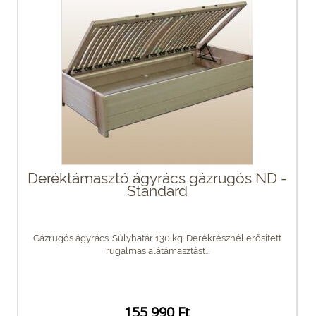
Deréktámasztó ágyrács gázrugós ND -
Standard
Gázrugós ágyrács. Súlyhatár 130 kg. Derékrésznél erősített
rugalmas alátámasztást...
155 990 Ft