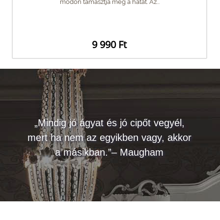
módon támasztja meg a hátat. Az...
9 990 Ft
„Mindig jó ágyat és jó cipőt vegyél,
mert ha nem az egyikben vagy, akkor
a másikban.”– Maugham