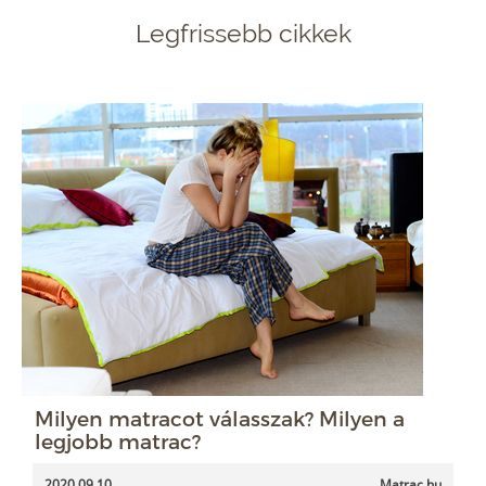
Legfrissebb cikkek
Milyen matracot válasszak? Milyen a
legjobb matrac?
2020.09.10.
Matrac.hu