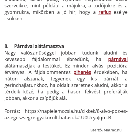
szerveikre, mint például a májukra, a tüdőjükre és a
gyomrukra, miközben a jó hír, hogy a
reflux
esélye
csökken.
8.
Párnával alátámasztva
Nagy valószínűséggel jobban tudunk aludni és
kevesebb fájdalommal ébredünk, ha
párnával
alátámasztják a testüket. Ez minden alvási pozícióra
érvényes. A fájdalommentes
pihenés
érdekében, ha
háton alszanak, tegyenek egy kis párnát a
gerinchajlatunkhoz, ha oldalt szeretnek aludni, akkor a
térdeik közé, ha pedig a hason fekvést preferálják
jobban, akkor a csípőjük alá.
Forrás: https://napielemozsia.hu/cikkek/8-alvo-poz-es-
az-egeszsegre-gyakorolt-hatasuk#.U0UcyaJqm-B
Szerző: Matrac.hu