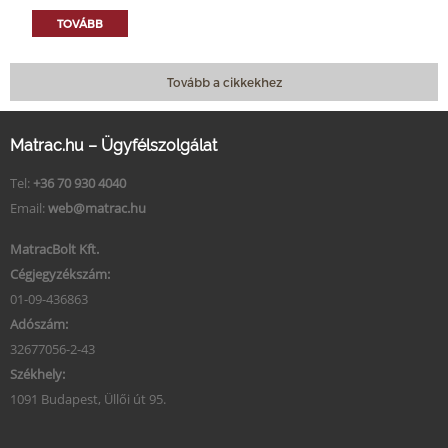
TOVÁBB
Tovább a cikkekhez
Matrac.hu – Ügyfélszolgálat
Tel:
+36 70 930 4040
Email:
web@matrac.hu
MatracBolt Kft.
Cégjegyzékszám:
01-09-436863
Adószám:
32677056-2-43
Székhely:
1091 Budapest, Üllői út 95.