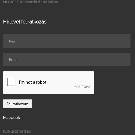
NOVETEX vásárlási utalvány
Hírlevél feliratkozás
Matracok
Kókuszmatrac