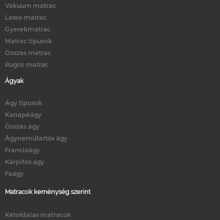
Vákuum matrac
Latex matrac
Gyerekmatrac
Matrac típusok
Összes matrac
Rugós matrac
Ágyak
Ágy típusok
Kanapéágy
Összes ágy
Ágyneműtartós ágy
Franciaágy
Kárpitos ágy
Faágy
Matracok keménység szerint
Kétoldalas matracok