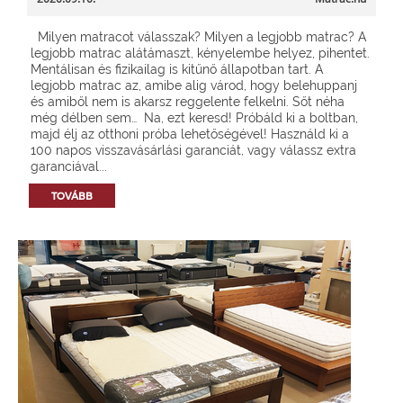
Milyen matracot válasszak? Milyen a legjobb matrac? A
legjobb matrac alátámaszt, kényelembe helyez, pihentet.
Mentálisan és fizikailag is kitűnő állapotban tart. A
legjobb matrac az, amibe alig várod, hogy belehuppanj
és amiből nem is akarsz reggelente felkelni. Sőt néha
még délben sem… Na, ezt keresd! Próbáld ki a boltban,
majd élj az otthoni próba lehetőségével! Használd ki a
100 napos visszavásárlási garanciát, vagy válassz extra
garanciával...
TOVÁBB