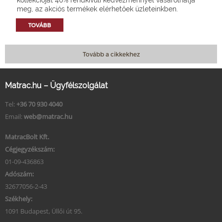
meg, az akciós termékek elérhetőek üzleteinkben.
TOVÁBB
Tovább a cikkekhez
Matrac.hu – Ügyfélszolgálat
Tel:
+36 70 930 4040
Email:
web@matrac.hu
MatracBolt Kft.
Cégjegyzékszám:
01-09-436863
Adószám:
32677056-2-43
Székhely:
1091 Budapest, Üllői út 95.