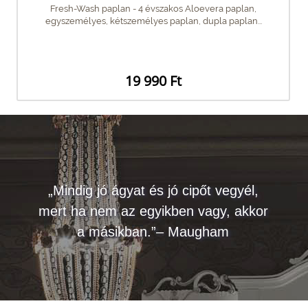
Fresh-Wash paplan - 4 évszakos Aloevera paplan,
egyszemélyes, kétszemélyes paplan, dupla paplan...
19 990 Ft
„Mindig jó ágyat és jó cipőt vegyél,
mert ha nem az egyikben vagy, akkor
a másikban.”– Maugham