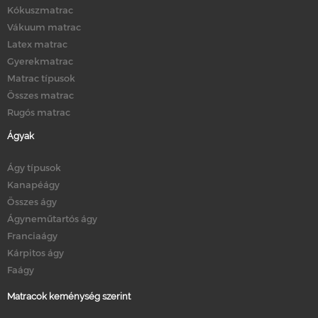
Kókuszmatrac
Vákuum matrac
Latex matrac
Gyerekmatrac
Matrac típusok
Összes matrac
Rugós matrac
Ágyak
Ágy típusok
Kanapéágy
Összes ágy
Ágyneműtartós ágy
Franciaágy
Kárpitos ágy
Faágy
Matracok keménység szerint