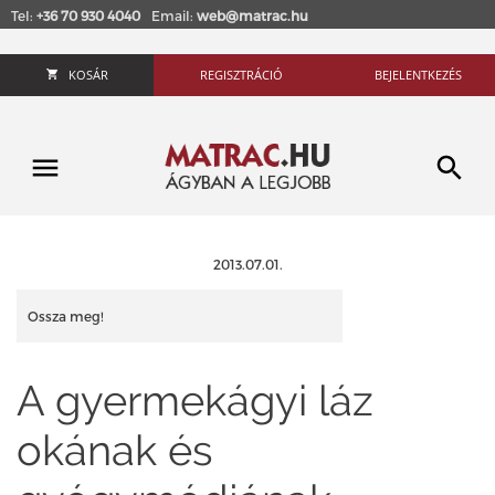
Tel:
+36 70 930 4040
Email:
web@matrac.hu
KOSÁR
REGISZTRÁCIÓ
BEJELENTKEZÉS
2013.07.01.
Ossza meg!
A gyermekágyi láz
okának és