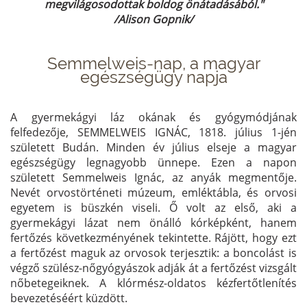
megvilágosodottak boldog önátadásából.
"
/Alison Gopnik/
Semmelweis-nap, a magyar
egészségügy napja
A gyermekágyi láz okának és gyógymódjának
felfedezője, SEMMELWEIS IGNÁC, 1818. július 1-jén
született Budán. Minden év július elseje a magyar
egészségügy legnagyobb ünnepe. Ezen a napon
született Semmelweis Ignác, az anyák megmentője.
Nevét orvostörténeti múzeum, emléktábla, és orvosi
egyetem is büszkén viseli. Ő volt az első, aki a
gyermekágyi lázat nem önálló kórképként, hanem
fertőzés következményének tekintette. Rájött, hogy ezt
a fertőzést maguk az orvosok terjesztik: a boncolást is
végző szülész-nőgyógyászok adják át a fertőzést vizsgált
nőbetegeiknek. A klórmész-oldatos kézfertőtlenítés
bevezetéséért küzdött.