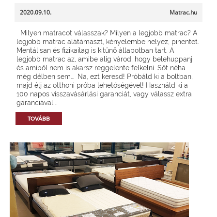
2020.09.10.
Matrac.hu
Milyen matracot válasszak? Milyen a legjobb matrac? A
legjobb matrac alátámaszt, kényelembe helyez, pihentet.
Mentálisan és fizikailag is kitűnő állapotban tart. A
legjobb matrac az, amibe alig várod, hogy belehuppanj
és amiből nem is akarsz reggelente felkelni. Sőt néha
még délben sem… Na, ezt keresd! Próbáld ki a boltban,
majd élj az otthoni próba lehetőségével! Használd ki a
100 napos visszavásárlási garanciát, vagy válassz extra
garanciával...
TOVÁBB