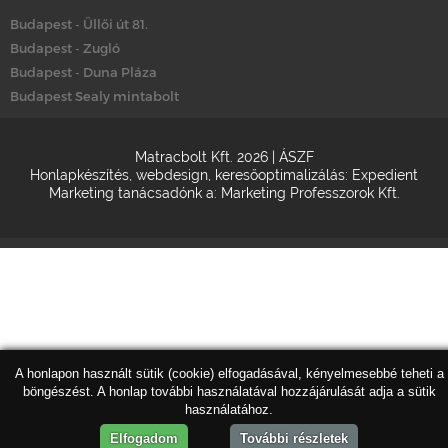
Budapest - Üllői út 81.
Budapest - Zugló
Budapest - Duna Pláza
Budapest Sealy mintabolt
Matracbolt Kft. 2026 |
ÁSZF
Honlapkészítés
,
webdesign
,
keresőoptimalizálás
:
Expedient
Marketing tanácsadónk a:
Marketing Professzorok Kft.
A honlapon használt sütik (cookie) elfogadásával, kényelmesebbé teheti a
böngészést. A honlap további használatával hozzájárulását adja a sütik
használatához.
Elfogadom
További részletek