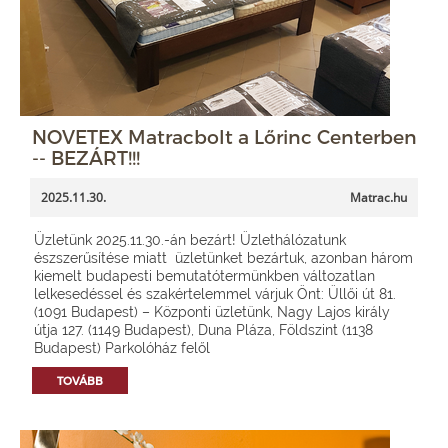
NOVETEX Matracbolt a Lőrinc Centerben
-- BEZÁRT!!!
2025.11.30.
Matrac.hu
Üzletünk 2025.11.30.-án bezárt! Üzlethálózatunk
észszerűsítése miatt üzletünket bezártuk, azonban három
kiemelt budapesti bemutatótermünkben változatlan
lelkesedéssel és szakértelemmel várjuk Önt: Üllői út 81.
(1091 Budapest) – Központi üzletünk, Nagy Lajos király
útja 127. (1149 Budapest), Duna Pláza, Földszint (1138
Budapest) Parkolóház felől
TOVÁBB