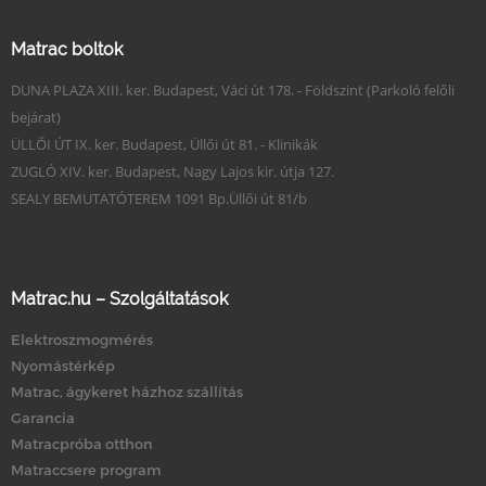
Matrac boltok
DUNA PLAZA XIII. ker. Budapest, Váci út 178. - Földszint (Parkoló felőli
bejárat)
ÜLLŐI ÚT IX. ker. Budapest, Üllői út 81. - Klinikák
ZUGLÓ XIV. ker. Budapest, Nagy Lajos kir. útja 127.
SEALY BEMUTATÓTEREM 1091 Bp.Üllői út 81/b
Matrac.hu – Szolgáltatások
Elektroszmogmérés
Nyomástérkép
Matrac, ágykeret házhoz szállítás
Garancia
Matracpróba otthon
Matraccsere program