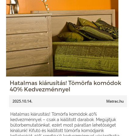
Hatalmas kiárusítás! Tömörfa komódok
40% Kedvezménnyel
2025.10.14.
Matrac.hu
Hatalmas kiárusítás! Tömörfa komódok 40%
kedvezménnyel – csak a kiállított darabok. Megújítjuk
bútorbemutatóinkat, ezért most páratlan lehetőséget
kínálunk! Kifutó és kiállított tömörfa komódjaink
kollekcióját 40% rendkívüli kedvezménnyel vásárolhatja