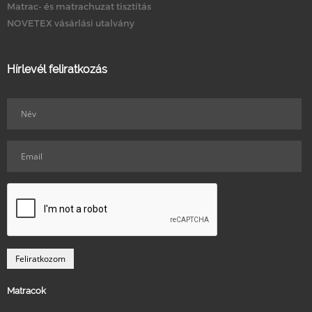
Matrac- és matrachuzat tisztítás
NOVETEX vásárlási utalvány
Hírlevél feliratkozás
Matracok