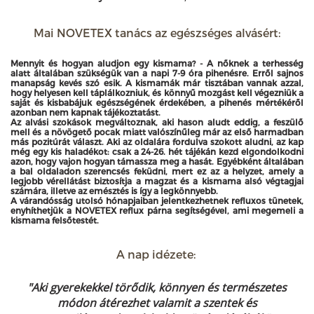
Mai NOVETEX tanács az egészséges alvásért:
Mennyit és hogyan aludjon egy kismama? - A nőknek a terhesség
alatt általában szükségük van a napi 7-9 óra pihenésre. Erről sajnos
manapság kevés szó esik. A kismamák már tisztában vannak azzal,
hogy helyesen kell táplálkozniuk, és könnyű mozgást kell végezniük a
saját és kisbabájuk egészségének érdekében, a pihenés mértékéről
azonban nem kapnak tájékoztatást.
Az alvási szokások megváltoznak, aki hason aludt eddig, a feszülő
mell és a növögető pocak miatt valószínűleg már az első harmadban
más pozitúrát választ. Aki az oldalára fordulva szokott aludni, az kap
még egy kis haladékot: csak a 24-26. hét tájékán kezd elgondolkodni
azon, hogy vajon hogyan támassza meg a hasát. Egyébként általában
a bal oldaladon szerencsés feküdni, mert ez az a helyzet, amely a
legjobb vérellátást biztosítja a magzat és a kismama alsó végtagjai
számára, illetve az emésztés is így a legkönnyebb.
A várandósság utolsó hónapjaiban jelentkezhetnek refluxos tünetek,
enyhíthetjük a NOVETEX reflux párna segítségével, ami megemeli a
kismama felsőtestét.
A nap idézete:
"Aki gyerekekkel törődik, könnyen és természetes
módon átérezhet valamit a szentek és