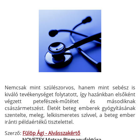
Nemcsak mint szülészorvos, hanem mint sebész is
kiváló tevékenységet folytatott, így hazánkban elsőként
végzett petefészek-műtétet és másodiknak
császármetszést. Életét beteg emberek gyógyításának
szentelte, meleg, lelkiismeretes szívvel, a beteg ember
iránti példaértékű tisztelettel.
Szerző:
Fülöp Ági - Alvásszakértő
NOVETEX Matrac Biomanufaktúra