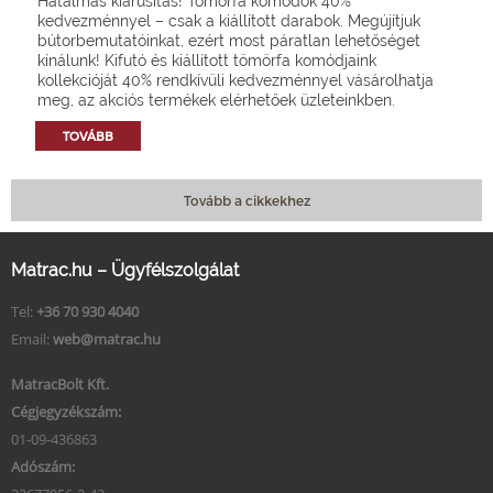
Hatalmas kiárusítás! Tömörfa komódok 40%
kedvezménnyel – csak a kiállított darabok. Megújítjuk
bútorbemutatóinkat, ezért most páratlan lehetőséget
kínálunk! Kifutó és kiállított tömörfa komódjaink
kollekcióját 40% rendkívüli kedvezménnyel vásárolhatja
meg, az akciós termékek elérhetőek üzleteinkben.
TOVÁBB
Tovább a cikkekhez
Matrac.hu – Ügyfélszolgálat
Tel:
+36 70 930 4040
Email:
web@matrac.hu
MatracBolt Kft.
Cégjegyzékszám:
01-09-436863
Adószám: