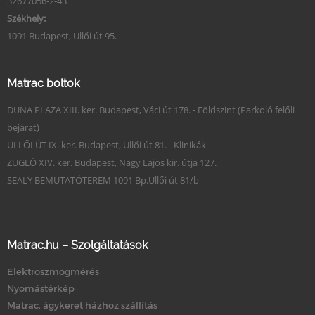
32677056-2-43
Székhely:
1091 Budapest, Üllői út 95.
Matrac boltok
DUNA PLAZA XIII. ker. Budapest, Váci út 178. - Földszint (Parkoló felőli
bejárat)
ÜLLŐI ÚT IX. ker. Budapest, Üllői út 81. - Klinikák
ZUGLÓ XIV. ker. Budapest, Nagy Lajos kir. útja 127.
SEALY BEMUTATÓTEREM 1091 Bp.Üllői út 81/b
Matrac.hu – Szolgáltatások
Elektroszmogmérés
Nyomástérkép
Matrac, ágykeret házhoz szállítás