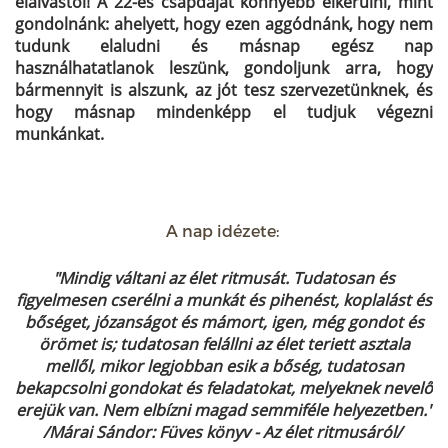
elalvástól! A 22-es csapdáját könnyebb elkerülni, mint
gondolnánk: ahelyett, hogy ezen aggódnánk, hogy nem
tudunk elaludni és másnap egész nap
használhatatlanok leszünk, gondoljunk arra, hogy
bármennyit is alszunk, az jót tesz szervezetünknek, és
hogy másnap mindenképp el tudjuk végezni
munkánkat.
A nap idézete:
"Mindig váltani az élet ritmusát. Tudatosan és
figyelmesen cserélni a munkát és pihenést, koplalást és
bőséget, józanságot és mámort, igen, még gondot és
örömet is; tudatosan felállni az élet teriett asztala
mellől, mikor legjobban esik a bőség, tudatosan
bekapcsolni gondokat és feladatokat, melyeknek nevelő
erejük van. Nem elbízni magad semmiféle helyezetben."
/Márai Sándor: Füves könyv - Az élet ritmusáról/