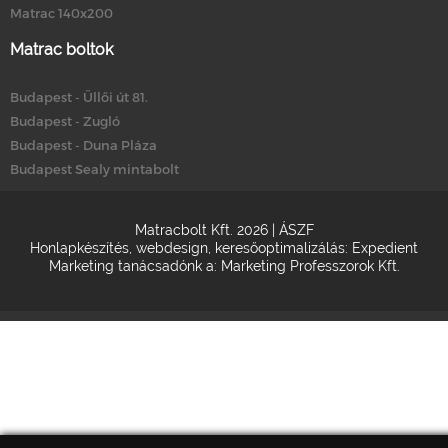
Matrac 140x200
Matrac boltok
Budapest - Üllői út 81.
Budapest - Zugló
Budapest - Duna Pláza
Budapest Sealy mintabolt
Matracbolt Kft. 2026 |
ÁSZF
Honlapkészítés
,
webdesign
,
keresőoptimalizálás
:
Expedient
Marketing tanácsadónk a:
Marketing Professzorok Kft.