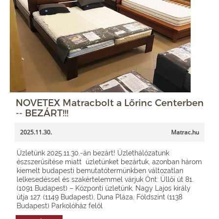
NOVETEX Matracbolt a Lőrinc Centerben
-- BEZÁRT!!!
2025.11.30.
Matrac.hu
Üzletünk 2025.11.30.-án bezárt! Üzlethálózatunk
észszerűsítése miatt üzletünket bezártuk, azonban három
kiemelt budapesti bemutatótermünkben változatlan
lelkesedéssel és szakértelemmel várjuk Önt: Üllői út 81.
(1091 Budapest) – Központi üzletünk, Nagy Lajos király
útja 127. (1149 Budapest), Duna Pláza, Földszint (1138
Budapest) Parkolóház felől