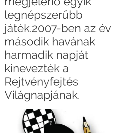
megjelenő egyik
legnépszerűbb
játék.2007-ben az év
második havának
harmadik napját
kinevezték a
Rejtvényfejtés
Világnapjának.