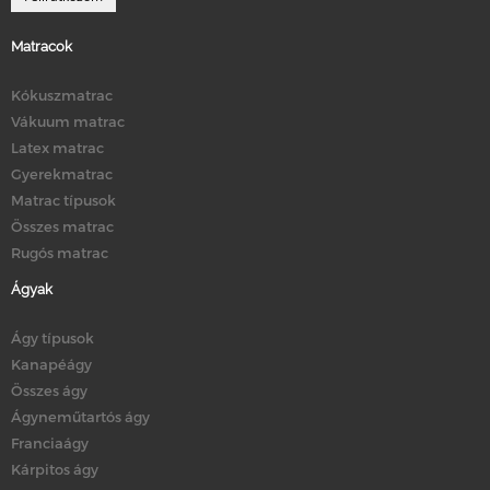
Matracok
Kókuszmatrac
Vákuum matrac
Latex matrac
Gyerekmatrac
Matrac típusok
Összes matrac
Rugós matrac
Ágyak
Ágy típusok
Kanapéágy
Összes ágy
Ágyneműtartós ágy
Franciaágy
Kárpitos ágy