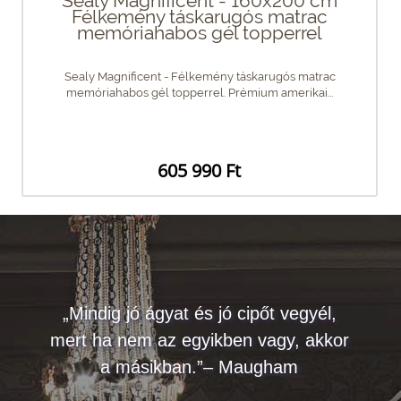
Sealy Magnificent - 160x200 cm
Félkemény táskarugós matrac
memóriahabos gél topperrel
Sealy Magnificent - Félkemény táskarugós matrac
memóriahabos gél topperrel. Prémium amerikai...
605 990 Ft
„Mindig jó ágyat és jó cipőt vegyél,
mert ha nem az egyikben vagy, akkor
a másikban.”– Maugham