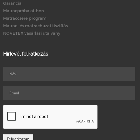
Garancia
Matracpróba otthon
Matraccsere program
Matrac- és matrachuzat tisztítás
NOVETEX vásárlási utalvány
Hírlevél feliratkozás