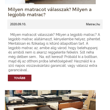
Milyen matracot válasszak? Milyen a
legjobb matrac?
2020.09.10.
Matrac.hu
Milyen matracot válasszak? Milyen a legjobb matrac? A
legjobb matrac alátámaszt, kényelembe helyez, pihentet.
Mentálisan és fizikailag is kitűnő állapotban tart. A
legjobb matrac az, amibe alig várod, hogy belehuppanj
és amiből nem is akarsz reggelente felkelni. Sőt néha
még délben sem… Na, ezt keresd! Próbáld ki a boltban,
majd élj az otthoni próba lehetőségével! Használd ki a
100 napos visszavásárlási garanciát, vagy válassz extra
garanciával...
TOVÁBB