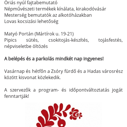
Óriás nyúl fajtabemutató
Népművészeti termékek kínálata, kirakodóvásár
Mesterség bemutatók az alkotóházakban
Lovas kocsizási lehetőség
Matyó Portán (Mártírok u. 19-21)
Pipics sütés, csokitojás-készítés, tojásfestés,
népviseletbe öltözés
A belépés és a parkolás mindkét nap ingyenes!
Vasárnap és hétfőn a Zsóry fürdő és a Hadas városrész
között kisvonat közlekedik.
A szervezők a program- és időpontváltoztatás jogát
fenntartják!