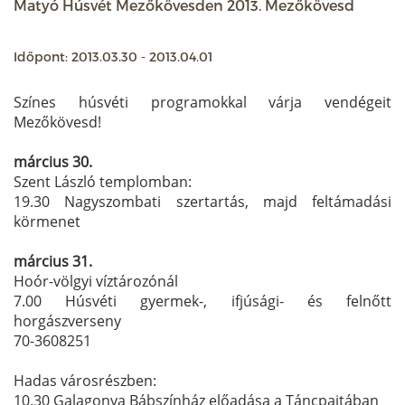
Matyó Húsvét Mezőkövesden 2013. Mezőkövesd
Időpont: 2013.03.30 - 2013.04.01
Színes húsvéti programokkal várja vendégeit
Mezőkövesd!
március 30.
Szent László templomban:
19.30 Nagyszombati szertartás, majd feltámadási
körmenet
március 31.
Hoór-völgyi víztározónál
7.00 Húsvéti gyermek-, ifjúsági- és felnőtt
horgászverseny
70-3608251
Hadas városrészben:
10.30 Galagonya Bábszínház előadása a Táncpajtában