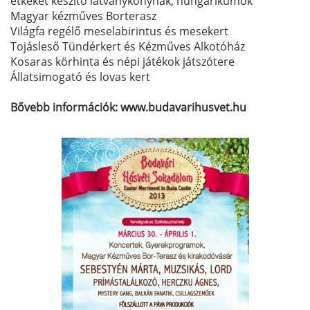
étkeket készítő látványkonyhák, hungarikumok
Magyar kézműves Borterasz
Világfa regélő meselabirintus és mesekert
Tojásleső Tündérkert és Kézműves Alkotóház
Kosaras körhinta és népi játékok játszótere
Állatsimogató és lovas kert
Bővebb információk: www.budavarihusvet.hu