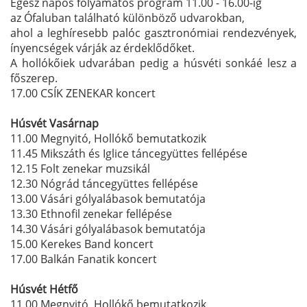
Egész napos folyamatos program 11.00 - 16.00-ig
az Ófaluban található különböző udvarokban,
ahol a leghíresebb palóc gasztronómiai rendezvények,
ínyencségek várják az érdeklődőket.
A hollókőiek udvarában pedig a húsvéti sonkáé lesz a
főszerep.
17.00 CSÍK ZENEKAR koncert
Húsvét Vasárnap
11.00 Megnyitó, Hollókő bemutatkozik
11.45 Mikszáth és Iglice táncegyüttes fellépése
12.15 Folt zenekar muzsikál
12.30 Nógrád táncegyüttes fellépése
13.00 Vásári gólyalábasok bemutatója
13.30 Ethnofil zenekar fellépése
14.30 Vásári gólyalábasok bemutatója
15.00 Kerekes Band koncert
17.00 Balkán Fanatik koncert
Húsvét Hétfő
11.00 Megnyitó, Hollókő bemutatkozik