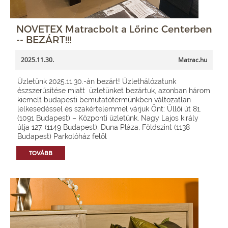
NOVETEX Matracbolt a Lőrinc Centerben
-- BEZÁRT!!!
2025.11.30.
Matrac.hu
Üzletünk 2025.11.30.-án bezárt! Üzlethálózatunk
észszerűsítése miatt üzletünket bezártuk, azonban három
kiemelt budapesti bemutatótermünkben változatlan
lelkesedéssel és szakértelemmel várjuk Önt: Üllői út 81.
(1091 Budapest) – Központi üzletünk, Nagy Lajos király
útja 127. (1149 Budapest), Duna Pláza, Földszint (1138
Budapest) Parkolóház felől
TOVÁBB