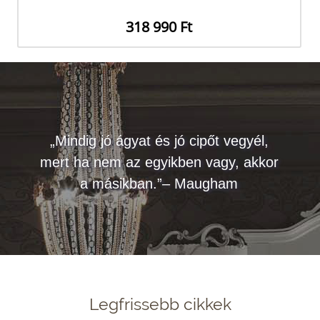
318 990 Ft
„Mindig jó ágyat és jó cipőt vegyél,
mert ha nem az egyikben vagy, akkor
a másikban.”– Maugham
Legfrissebb cikkek