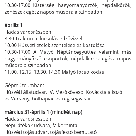
10.30-17.00 Kistérségi hagyományőrzők, népdalkörök,
zenészek egész napos műsora a színpadon
április 1
Hadas városrészben:
8.30 Traktorról locsolás edzővízzel
10.00 Húsvéti ételek szentelése és kóstolása
10.30-17.00 A Matyó Néptáncegyüttes valamint más
hagyományőrző csoportok, népdalkörök egész napos
műsora a színpadon
11.00, 12.15, 13.30, 14.30 Matyó locsolkodás
Gépmúzeumban:
Húsvéti állatudvar, IV. Mezőkövesdi Kovácstalálkozó
és Verseny, bolhapiac és régiségvásár
március 31-április 1 (mindkét nap)
Hadas városrészben:
Népi játékok udvara, fa körhinta
Húsvéti tojásudvar, tojásfestő bemutató