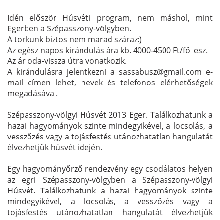
Idén először Húsvéti program, nem máshol, mint
Egerben a Szépasszony-völgyben.
A torkunk biztos nem marad száraz:)
Az egész napos kirándulás ára kb. 4000-4500 Ft/fő lesz.
Az ár oda-vissza útra vonatkozik.
A kirándulásra jelentkezni a sassabusz@gmail.com e-
mail címen lehet, nevek és telefonos elérhetőségek
megadásával.
Szépasszony-völgyi Húsvét 2013 Eger. Találkozhatunk a
hazai hagyományok szinte mindegyikével, a locsolás, a
vesszőzés vagy a tojásfestés utánozhatatlan hangulatát
élvezhetjük húsvét idején.
Egy hagyományőrző rendezvény egy csodálatos helyen
az egri Szépasszony-völgyben a Szépasszony-völgyi
Húsvét. Találkozhatunk a hazai hagyományok szinte
mindegyikével, a locsolás, a vesszőzés vagy a
tojásfestés utánozhatatlan hangulatát élvezhetjük