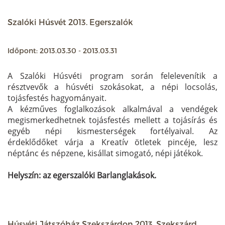
Szalóki Húsvét 2013. Egerszalók
Időpont: 2013.03.30 - 2013.03.31
A Szalóki Húsvéti program során felelevenítik a
résztvevők a húsvéti szokásokat, a népi locsolás,
tojásfestés hagyományait.
A kézműves foglalkozások alkalmával a vendégek
megismerkedhetnek tojásfestés mellett a tojásírás és
egyéb népi kismesterségek fortélyaival. Az
érdeklődőket várja a Kreatív ötletek pincéje, lesz
néptánc és népzene, kisállat simogató, népi játékok.
Helyszín: az egerszalóki Barlanglakások.
Húsvéti Játszóház Szekszárdon 2013. Szekszárd