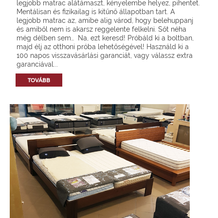
legjobb matrac alátámaszt, kényelembe helyez, pihentet.
Mentálisan és fizikailag is kitűnő állapotban tart. A
legjobb matrac az, amibe alig várod, hogy belehuppanj
és amiből nem is akarsz reggelente felkelni. Sőt néha
még délben sem… Na, ezt keresd! Próbáld ki a boltban,
majd élj az otthoni próba lehetőségével! Használd ki a
100 napos visszavásárlási garanciát, vagy válassz extra
garanciával...
TOVÁBB