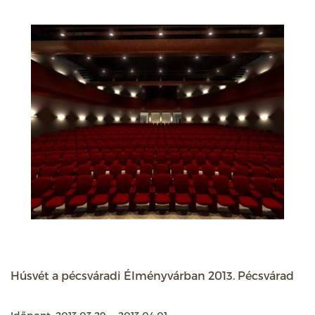
Húsvét a pécsváradi Élményvárban 2013. Pécsvárad