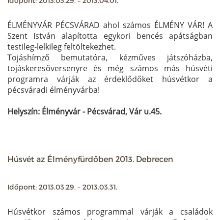
Időpont: 2013.03.29. – 2013.04.01.
ÉLMÉNYVÁR PÉCSVÁRAD ahol számos ÉLMÉNY VÁR! A
Szent István alapította egykori bencés apátságban
testileg-lelkileg feltöltekezhet.
Tojáshímző bemutatóra, kézműves játszóházba,
tojáskeresőversenyre és még számos más húsvéti
programra várják az érdeklődőket húsvétkor a
pécsváradi élményvárba!
Helyszín: Élményvár - Pécsvárad, Vár u.45.
Húsvét az Élményfürdőben 2013. Debrecen
Időpont: 2013.03.29. – 2013.03.31.
Húsvétkor számos programmal várják a családok