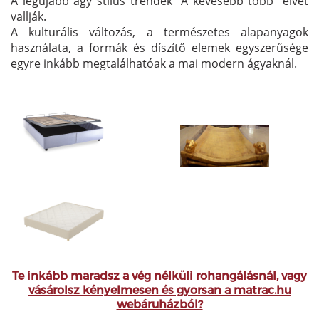
A legújabb ágy stílus trendek "A kevesebb több” elvét
vallják.
A kulturális változás, a természetes alapanyagok
használata, a formák és díszítő elemek egyszerűsége
egyre inkább megtalálhatóak a mai modern ágyaknál.
Te inkább maradsz a vég nélküli rohangálásnál, vagy
vásárolsz kényelmesen és gyorsan a matrac.hu
webáruházból?