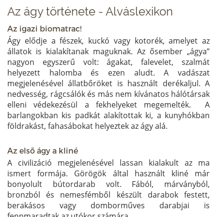
Az ágy története - Alváslexikon
Az igazi biomatrac!
Ágy elődje a fészek, kuckó vagy kotorék, amelyet az
állatok is kialakítanak maguknak. Az ősember „ágya”
nagyon egyszerű volt: ágakat, falevelet, szalmát
helyezett halomba és ezen aludt. A vadászat
megjelenésével állatbőröket is használt derékaljul. A
nedvesség, rágcsálók és más nem kívánatos hálótársak
elleni védekezésül a fekhelyeket megemelték. A
barlangokban kis padkát alakítottak ki, a kunyhókban
földrakást, fahasábokat helyeztek az ágy alá.
Az első ágy a kliné
A civilizáció megjelenésével lassan kialakult az ma
ismert formája. Görögök által használt kliné már
bonyolult bútordarab volt. Fából, márványból,
bronzból és nemesfémből készült darabok festett,
berakásos vagy domborműves darabjai is
fennmaradtak az utókor számára.