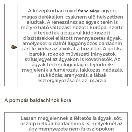
A középkorban rövid
ágyon,
franciaágy
magas derékaljon, csaknem ülő helyzetben
aludtak. A reneszánsz az ágyak terén is
mélyre ható változást hozott Európa- szerte,
elterjedtek a pazarul kidolgozott,
díszítésekkel ellátott mennyezetes ágyak,
amelyeket oldalról függönyözés baldachin
zárt le, védve az alvókat a huzattól. A gótika,
barokk, rokokó művészeti irányzatok
stílusjegyei az ágyakon is követhetők. Az
ágyak technológiailag is fejlődnek:
megjelenik a furnérozás, lakkozás, nádazás,
stukkózás, aranyozás, a lábak
esztergályozása és az intarzia.
A pompás baldachinok kora
Lassan megjelennek a féltetős fa ágyak, sőt,
oszlop nélküli baldachinok is, melyeknél az
ágy mennyezete nem fa oszlopokon