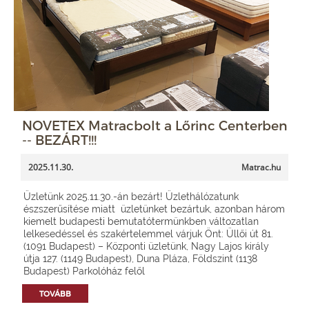
NOVETEX Matracbolt a Lőrinc Centerben
-- BEZÁRT!!!
2025.11.30.
Matrac.hu
Üzletünk 2025.11.30.-án bezárt! Üzlethálózatunk
észszerűsítése miatt üzletünket bezártuk, azonban három
kiemelt budapesti bemutatótermünkben változatlan
lelkesedéssel és szakértelemmel várjuk Önt: Üllői út 81.
(1091 Budapest) – Központi üzletünk, Nagy Lajos király
útja 127. (1149 Budapest), Duna Pláza, Földszint (1138
Budapest) Parkolóház felől
TOVÁBB