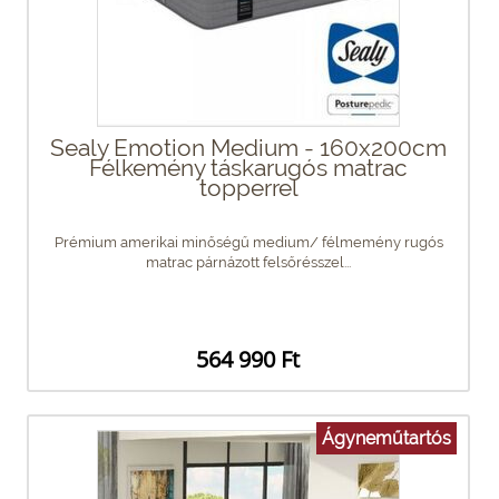
Sealy Emotion Medium - 160x200cm
Félkemény táskarugós matrac
topperrel
Prémium amerikai minőségű medium/ félmemény rugós
matrac párnázott felsőrésszel...
564 990 Ft
Ágyneműtartós