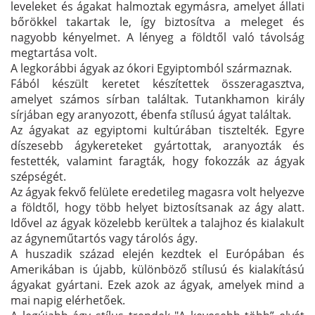
leveleket és ágakat halmoztak egymásra, amelyet állati
bőrökkel takartak le, így biztosítva a meleget és
nagyobb kényelmet. A lényeg a földtől való távolság
megtartása volt.
A legkorábbi ágyak az ókori Egyiptomból származnak.
Fából készült keretet készítettek összeragasztva,
amelyet számos sírban találtak. Tutankhamon király
sírjában egy aranyozott, ébenfa stílusú ágyat találtak.
Az ágyakat az egyiptomi kultúrában tisztelték. Egyre
díszesebb ágykereteket gyártottak, aranyozták és
festették, valamint faragták, hogy fokozzák az ágyak
szépségét.
Az ágyak fekvő felülete eredetileg magasra volt helyezve
a földtől, hogy több helyet biztosítsanak az ágy alatt.
Idővel az ágyak közelebb kerültek a talajhoz és kialakult
az ágyneműtartós vagy tárolós ágy.
A huszadik század elején kezdtek el Európában és
Amerikában is újabb, különböző stílusú és kialakítású
ágyakat gyártani. Ezek azok az ágyak, amelyek mind a
mai napig elérhetőek.