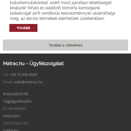
bútorbemutatóinkat, ezért most páratlan lehetőséget
kínálunk! Kifutó és kiállított tömörfa komódjaink
kollekcióját 40% rendkívüli kedvezménnyel vásárolhatja
meg, az akciós termékek elérhetőek üzleteinkben.
TOVÁBB
Tovább a cikkekhez
Matrac.hu – Ügyfélszolgálat
Tel:
+36 70 930 4040
Email:
web@matrac.hu
MatracBolt Kft.
Cégjegyzékszám:
01-09-436863
Adószám:
32677056-2-43
Székhely: