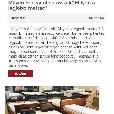
Milyen matracot válasszak? Milyen a
legjobb matrac?
2020.09.10.
Matrac.hu
Milyen matracot válasszak? Milyen a legjobb matrac? A
legjobb matrac alátámaszt, kényelembe helyez, pihentet.
Mentálisan és fizikailag is kitűnő állapotban tart. A
legjobb matrac az, amibe alig várod, hogy belehuppanj
és amiből nem is akarsz reggelente felkelni. Sőt néha
még délben sem… Na, ezt keresd! Próbáld ki a boltban,
majd élj az otthoni próba lehetőségével! Használd ki a
100 napos visszavásárlási garanciát, vagy válassz extra
garanciával...
TOVÁBB