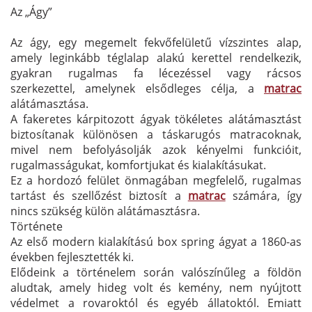
Az „Ágy”
Az ágy, egy megemelt fekvőfelületű vízszintes alap,
amely leginkább téglalap alakú kerettel rendelkezik,
gyakran rugalmas fa lécezéssel vagy rácsos
szerkezettel, amelynek elsődleges célja, a
matrac
alátámasztása.
A fakeretes kárpitozott ágyak tökéletes alátámasztást
biztosítanak különösen a táskarugós matracoknak,
mivel nem befolyásolják azok kényelmi funkcióit,
rugalmasságukat, komfortjukat és kialakításukat.
Ez a hordozó felület önmagában megfelelő, rugalmas
tartást és szellőzést biztosít a
matrac
számára, így
nincs szükség külön alátámasztásra.
Története
Az első modern kialakítású box spring ágyat a 1860-as
években fejlesztették ki.
Elődeink a történelem során valószínűleg a földön
aludtak, amely hideg volt és kemény, nem nyújtott
védelmet a rovaroktól és egyéb állatoktól. Emiatt