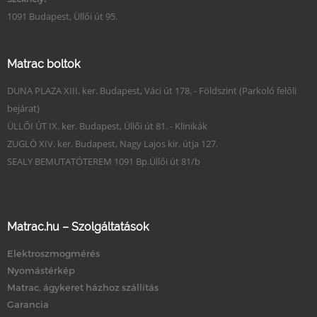
1091 Budapest, Üllői út 95.
Matrac boltok
DUNA PLAZA XIII. ker. Budapest, Váci út 178. - Földszint (Parkoló felőli
bejárat)
ÜLLŐI ÚT IX. ker. Budapest, Üllői út 81. - Klinikák
ZUGLÓ XIV. ker. Budapest, Nagy Lajos kir. útja 127.
SEALY BEMUTATÓTEREM 1091 Bp.Üllői út 81/b
Matrac.hu – Szolgáltatások
Elektroszmogmérés
Nyomástérkép
Matrac, ágykeret házhoz szállítás
Garancia