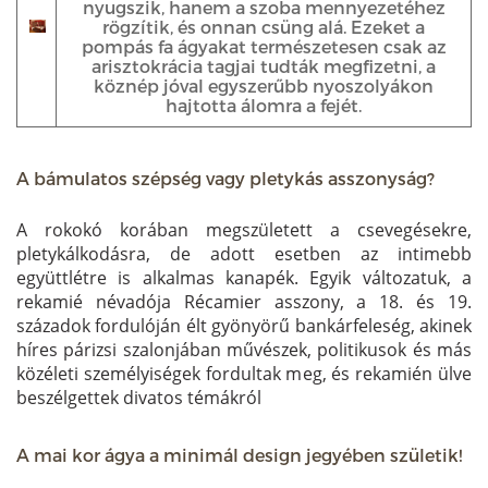
nyugszik, hanem a szoba mennyezetéhez
rögzítik, és onnan csüng alá. Ezeket a
pompás fa ágyakat természetesen csak az
arisztokrácia tagjai tudták megfizetni, a
köznép jóval egyszerűbb nyoszolyákon
hajtotta álomra a fejét.
A bámulatos szépség vagy pletykás asszonyság?
A rokokó korában megszületett a csevegésekre,
pletykálkodásra, de adott esetben az intimebb
együttlétre is alkalmas kanapék. Egyik változatuk, a
rekamié névadója Récamier asszony, a 18. és 19.
századok fordulóján élt gyönyörű bankárfeleség, akinek
híres párizsi szalonjában művészek, politikusok és más
közéleti személyiségek fordultak meg, és rekamién ülve
beszélgettek divatos témákról
A mai kor ágya a minimál design jegyében születik!