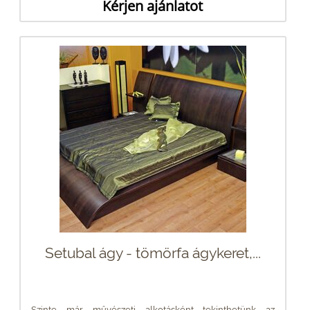
Kérjen ajánlatot
Setubal ágy - tömörfa ágykeret,...
Szinte már művészeti alkotásként tekinthetünk az