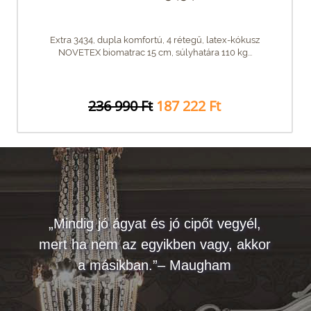
Extra 3434, dupla komfortú, 4 rétegű, latex-kókusz
NOVETEX biomatrac 15 cm, súlyhatára 110 kg...
236 990 Ft
187 222 Ft
„Mindig jó ágyat és jó cipőt vegyél,
mert ha nem az egyikben vagy, akkor
a másikban.”– Maugham