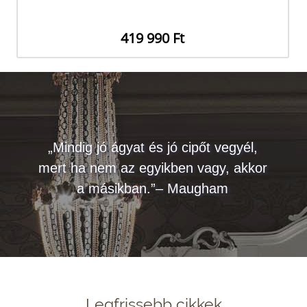
419 990 Ft
„Mindig jó ágyat és jó cipőt vegyél,
mert ha nem az egyikben vagy, akkor
a másikban.”– Maugham
Legfrissebb cikkek