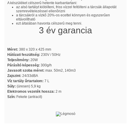
A készüléket célszerû hetente karbantartani:
az alsó tartályt kiöblíteni, friss vízzel feltölteni a tárcsák állapotát
szemrevételezéssel ellenõrizni
a tárcsákról a vízkõ 20%-os ecettel könnyen és egyszerûen
eltávolítható
ezt általában havonta célszerû meg tenni.
3 év garancia
Méret:
380 x 320 x 425 mm
Hálózati feszültség:
230V / 50Hz
Teljesítmény:
20W
Párásító képesség:
300g/h
Javasolt szoba méret:
max. 50m2, 140m3
Zajszint:
24/33dBA
Víz tartály űrtartalom:
7 L
Súly:
(üresen) 5,9 kg
Elektromos vezeték hossza:
2 m
Szín:
Fekete (antracit)