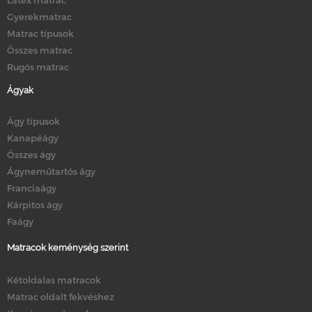
Latex matrac
Gyerekmatrac
Matrac típusok
Összes matrac
Rugós matrac
Ágyak
Ágy típusok
Kanapéágy
Összes ágy
Ágyneműtartós ágy
Franciaágy
Kárpitos ágy
Faágy
Matracok keménység szerint
Kétoldalas matracok
Matrac oldalt fekvéshez