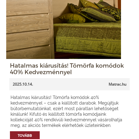
Hatalmas kiárusítás! Tömörfa komódok
40% Kedvezménnyel
2025.10.14.
Matrac.hu
Hatalmas kiárusítás! Tömörfa komódok 40%
kedvezménnyel – csak a kiállított darabok. Megújítjuk
bútorbemutatóinkat, ezért most páratlan lehetőséget
kínálunk! Kifutó és kiállított tömörfa komódjaink
kollekcióját 40% rendkívüli kedvezménnyel vásárolhatja
meg, az akciós termékek elérhetőek üzleteinkben.
TOVÁBB