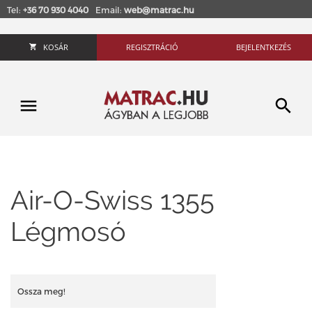
Tel:
+36 70 930 4040
Email:
web@matrac.hu
KOSÁR
REGISZTRÁCIÓ
BEJELENTKEZÉS
Air-O-Swiss 1355
Légmosó
Ossza meg!