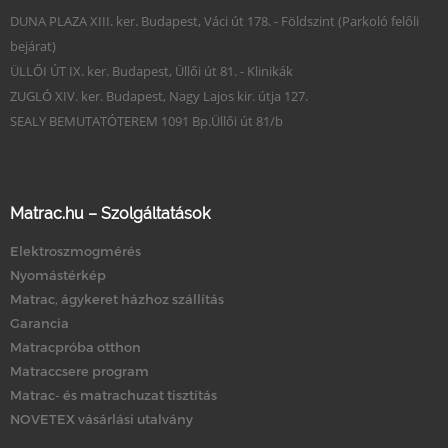
DUNA PLAZA XIII. ker. Budapest, Váci út 178. - Földszint (Parkoló felőli
bejárat)
ÜLLŐI ÚT IX. ker. Budapest, Üllői út 81. - Klinikák
ZUGLÓ XIV. ker. Budapest, Nagy Lajos kir. útja 127.
SEALY BEMUTATÓTEREM 1091 Bp.Üllői út 81/b
Matrac.hu – Szolgáltatások
Elektroszmogmérés
Nyomástérkép
Matrac, ágykeret házhoz szállítás
Garancia
Matracpróba otthon
Matraccsere program
Matrac- és matrachuzat tisztítás
NOVETEX vásárlási utalvány