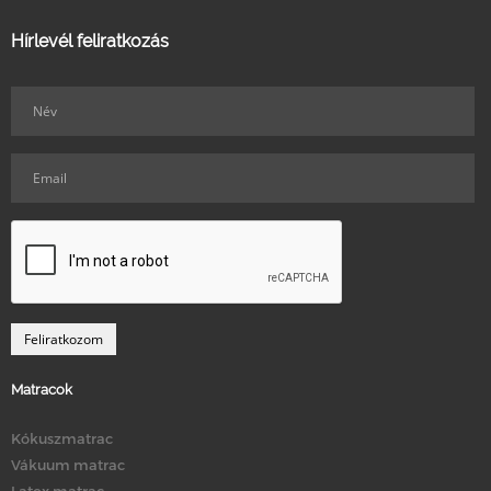
Hírlevél feliratkozás
Matracok
Kókuszmatrac
Vákuum matrac