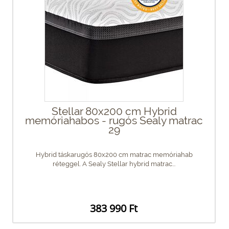
Stellar 80x200 cm Hybrid
memóriahabos - rugós Sealy matrac
29
Hybrid táskarugós 80x200 cm matrac memóriahab
réteggel. A Sealy Stellar hybrid matrac...
383 990 Ft