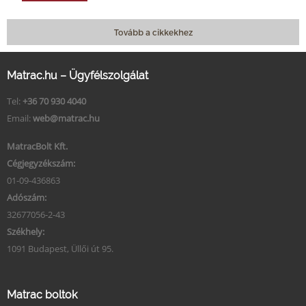
Tovább a cikkekhez
Matrac.hu – Ügyfélszolgálat
Tel:
+36 70 930 4040
Email:
web@matrac.hu
MatracBolt Kft.
Cégjegyzékszám:
01-09-436863
Adószám:
32677056-2-43
Székhely:
1091 Budapest, Üllői út 95.
Matrac boltok