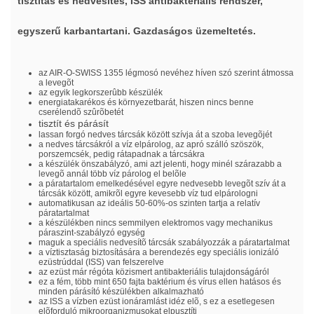
tisztítás és nedvesítés, ISS antibakteriális rendszer,
egyszerű karbantartani. Gazdaságos üzemeltetés.
az AIR-O-SWISS 1355 légmosó nevéhez híven szó szerint átmossa
a levegõt
az egyik legkorszerûbb készülék
energiatakarékos és környezetbarát, hiszen nincs benne
cserélendõ szûrõbetét
tisztít és párásít
lassan forgó nedves tárcsák között szívja át a szoba levegõjét
a nedves tárcsákról a víz elpárolog, az apró szálló szöszök,
porszemcsék, pedig rátapadnak a tárcsákra
a készülék önszabályzó, ami azt jelenti, hogy minél szárazabb a
levegõ annál több víz párolog el belõle
a páratartalom emelkedésével egyre nedvesebb levegõt szív át a
tárcsák között, amikrõl egyre kevesebb víz tud elpárologni
automatikusan az ideális 50-60%-os szinten tartja a relatív
páratartalmat
a készülékben nincs semmilyen elektromos vagy mechanikus
páraszint-szabályzó egység
maguk a speciális nedvesítõ tárcsák szabályozzák a páratartalmat
a víztisztaság biztosítására a berendezés egy speciális ionizáló
ezüstrúddal (ISS) van felszerelve
az ezüst már régóta közismert antibakteriális tulajdonságáról
ez a fém, több mint 650 fajta baktérium és vírus ellen hatásos és
minden párásító készülékben alkalmazható
az ISS a vízben ezüst ionáramlást idéz elõ, s ez a esetlegesen
elõforduló mikroorganizmusokat elpusztítj