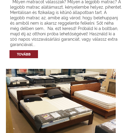
Milyen matracot válasszak? Milyen a legjobb matrac? A
legjobb matrac alátámaszt, kényelembe helyez, pihentet.
Mentálisan és fizikailag is kitűnő állapotban tart. A
legjobb matrac az, amibe alig várod, hogy belehuppanj
és amiből nem is akarsz reggelente felkelni. Sőt néha
még délben sem… Na, ezt keresd! Próbáld ki a boltban,
majd élj az otthoni próba lehetőségével! Használd ki a
100 napos visszavásárlási garanciát, vagy válassz extra
garanciával...
TOVÁBB