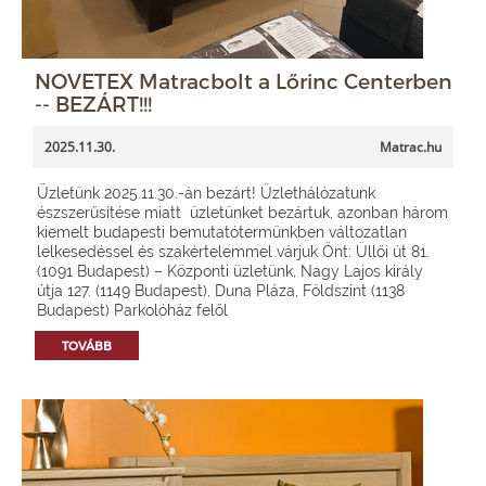
NOVETEX Matracbolt a Lőrinc Centerben
-- BEZÁRT!!!
2025.11.30.
Matrac.hu
Üzletünk 2025.11.30.-án bezárt! Üzlethálózatunk
észszerűsítése miatt üzletünket bezártuk, azonban három
kiemelt budapesti bemutatótermünkben változatlan
lelkesedéssel és szakértelemmel várjuk Önt: Üllői út 81.
(1091 Budapest) – Központi üzletünk, Nagy Lajos király
útja 127. (1149 Budapest), Duna Pláza, Földszint (1138
Budapest) Parkolóház felől
TOVÁBB