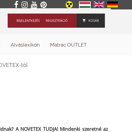
BEJELENTKEZÉS
REGISZTRÁCIÓ
KOSÁR
k
Alváslexikon
Matrac OUTLET
NOVETEX-től
aidnak? A NOVETEX TUDJA! Mindenki szeretné az