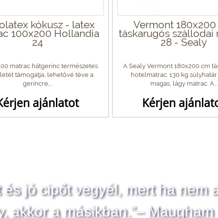
latex kókusz - latex
Vermont 180x200
ac 100x200 Hollandia
táskarugós szállodai
24
28 - Sealy
00 matrac hátgerinc természetes
A Sealy Vermont 180x200 cm tá
etét támogatja, lehetővé téve a
hotelmatrac. 130 kg súlyhatá
gerincre,...
magas, lágy matrac. A...
Kérjen ajánlatot
Kérjen ajánlat
t és jó cipőt vegyél, mert ha nem 
y, akkor a másikban.”– Maugham