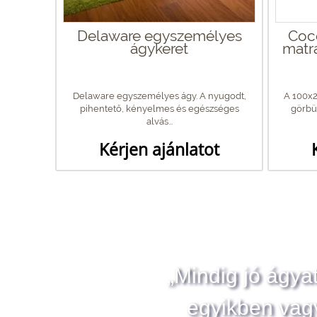
Delaware egyszemélyes
Coco
ágykeret
matr
Delaware egyszemélyes ágy. A nyugodt,
A 100x2
pihentető, kényelmes és egészséges
görbül
alvás...
Kérjen ajánlatot
„Mindig jó ágya
egyikben vag