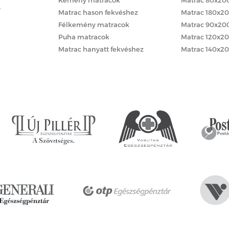
y
Matrac hason fekvéshez
Matrac 180x2
Félkemény matracok
Matrac 90x20
Puha matracok
Matrac 120x2
Matrac hanyatt fekvéshez
Matrac 140x2