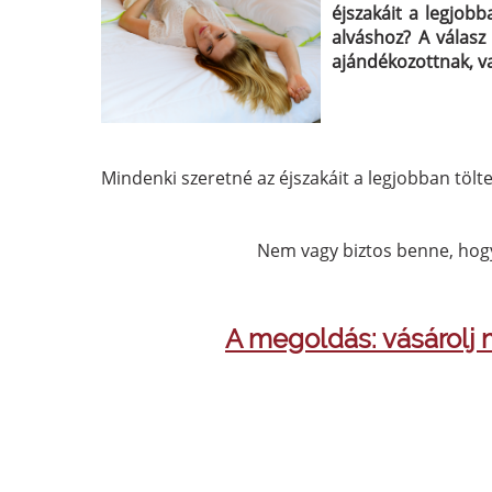
éjszakáit a legjob
alváshoz? A válas
ajándékozottnak, v
Mindenki szeretné az éjszakáit a legjobban töl
Nem vagy biztos benne, hogy
A megoldás: vásárolj 