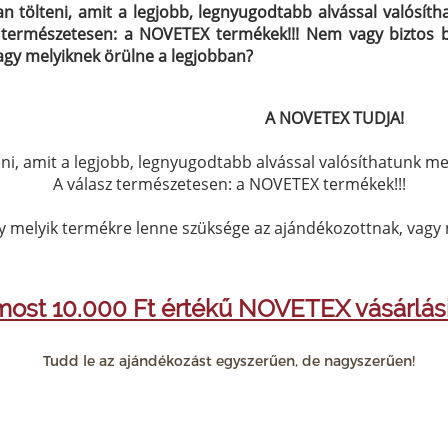
ban tölteni, amit a legjobb, legnyugodtabb alvással valósí
z természetesen: a NOVETEX termékek!!! Nem vagy biztos 
agy melyiknek örülne a legjobban?
A NOVETEX TUDJA!
teni, amit a legjobb, legnyugodtabb alvással valósíthatunk 
A válasz természetesen: a NOVETEX termékek!!!
 melyik termékre lenne szüksége az ajándékozottnak, vagy 
most 10.000 Ft értékű NOVETEX vásárlási 
Tudd le az ajándékozást egyszerűen, de nagyszerűen!