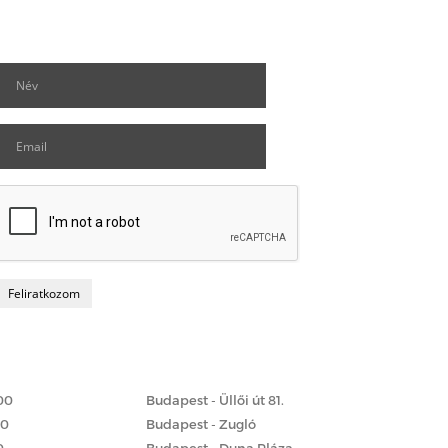
Hírlevél feliratkozás
Matrac boltok
 szerint
00
Budapest - Üllői út 81.
00
Budapest - Zugló
0
Budapest - Duna Pláza