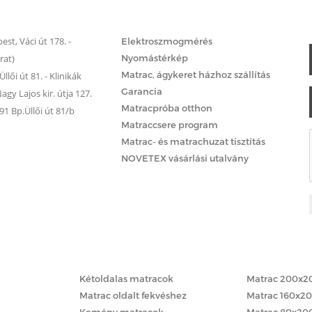
Matrac.hu – Szolgáltatások
st, Váci út 178. -
Elektroszmogmérés
rat)
Nyomástérkép
Matrac, ágykeret házhoz szállítás
llői út 81. - Klinikák
Garancia
gy Lajos kir. útja 127.
Matracpróba otthon
 Bp.Üllői út 81/b
Matraccsere program
Matrac- és matrachuzat tisztítás
NOVETEX vásárlási utalvány
Matracok keménység szerint
Matracok méret
Kétoldalas matracok
Matrac 200x2
Matrac oldalt fekvéshez
Matrac 160x2
Kemény matracok
Matrac 80x20