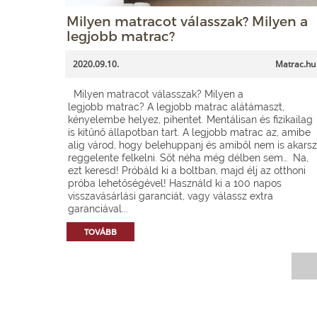
Milyen matracot válasszak? Milyen a
legjobb matrac?
2020.09.10.
Matrac.hu
Milyen matracot válasszak? Milyen a
legjobb matrac? A legjobb matrac alátámaszt,
kényelembe helyez, pihentet. Mentálisan és fizikailag
is kitűnő állapotban tart. A legjobb matrac az, amibe
alig várod, hogy belehuppanj és amiből nem is akarsz
reggelente felkelni. Sőt néha még délben sem… Na,
ezt keresd! Próbáld ki a boltban, majd élj az otthoni
próba lehetőségével! Használd ki a 100 napos
visszavásárlási garanciát, vagy válassz extra
garanciával...
TOVÁBB