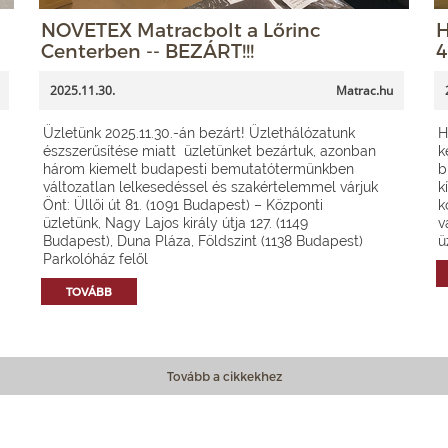
NOVETEX Matracbolt a Lőrinc
H
Centerben -- BEZÁRT!!!
4
2025.11.30.
Matrac.hu
Üzletünk 2025.11.30.-án bezárt! Üzlethálózatunk
H
észszerűsítése miatt üzletünket bezártuk, azonban
k
három kiemelt budapesti bemutatótermünkben
b
változatlan lelkesedéssel és szakértelemmel várjuk
k
Önt: Üllői út 81. (1091 Budapest) – Központi
k
üzletünk, Nagy Lajos király útja 127. (1149
v
Budapest), Duna Pláza, Földszint (1138 Budapest)
ü
Parkolóház felől
TOVÁBB
Tovább a cikkekhez