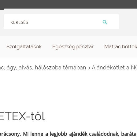
Szolgáltatások
Egészségpénztár
Matrac bolto
c, ágy, alvás, hálószoba témában
>
Ajándékötlet a 
ETEX-től
arácsony. Mi lenne a legjobb ajándék családodnak, barát