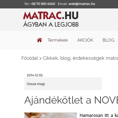
Tel:
+36 70 930 4040
Email:
web@matrac.hu
Termékek
AKCIÓK
BLOG
Főoldal
>
Cikkek, blog, érdekességek matra
2014.12.02.
Ossza meg!
Ajándékötlet a NOV
Hamarosan itt a k