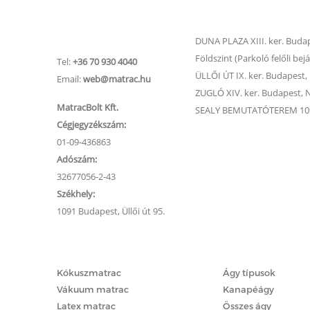
Matrac.hu –
Matrac boltok
Ügyfélszolgálat
DUNA PLAZA XIII. ker. Budape
Földszint (Parkoló felőli bejá
Tel:
+36 70 930 4040
ÜLLŐI ÚT IX. ker. Budapest, Ü
Email:
web@matrac.hu
ZUGLÓ XIV. ker. Budapest, Na
MatracBolt Kft.
SEALY BEMUTATÓTEREM 1091
Cégjegyzékszám:
01-09-436863
Adószám:
32677056-2-43
Székhely:
1091 Budapest, Üllői út 95.
Matracok
Ágyak
Kókuszmatrac
Ágy típusok
Vákuum matrac
Kanapéágy
Latex matrac
Összes ágy