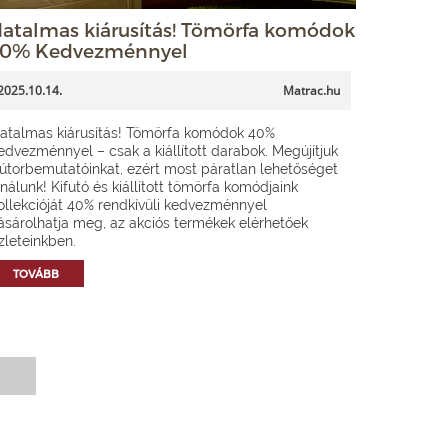
atalmas kiárusítás! Tömörfa komódok
0% Kedvezménnyel
2025.10.14.
Matrac.hu
atalmas kiárusítás! Tömörfa komódok 40%
edvezménnyel – csak a kiállított darabok. Megújítjuk
útorbemutatóinkat, ezért most páratlan lehetőséget
ínálunk! Kifutó és kiállított tömörfa komódjaink
ollekcióját 40% rendkívüli kedvezménnyel
ásárolhatja meg, az akciós termékek elérhetőek
zleteinkben.
TOVÁBB