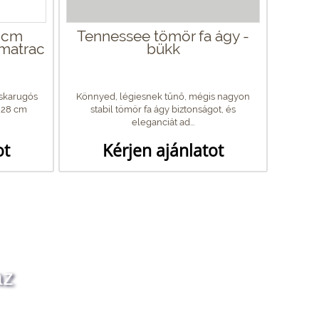
 cm
Tennessee tömör fa ágy -
 matrac
bükk
skarugós
Könnyed, légiesnek tűnő, mégis nagyon
r 28 cm
stabil tömör fa ágy biztonságot, és
eleganciát ad...
ot
Kérjen ajánlatot
az