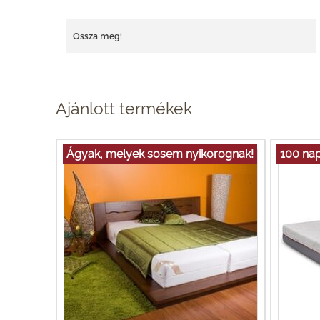
Ossza meg!
Ajánlott termékek
Ágyak, melyek sosem nyikorognak!
100 nap