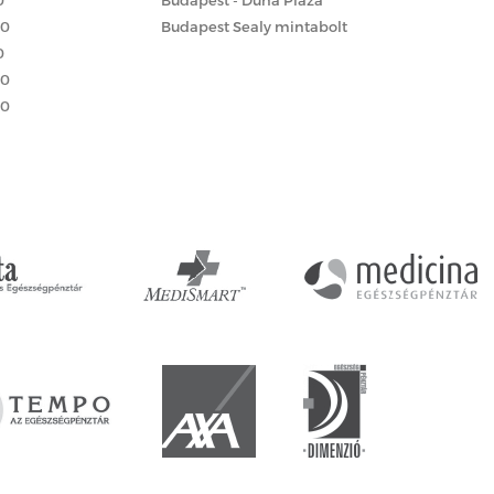
00
Budapest Sealy mintabolt
0
00
00