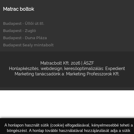
Matrac boltok
Budapest - Üllői út 81.
Budapest - Zugló
Budapest - Duna Pláza
Budapest Sealy mintabolt
Matracbolt Kft. 2026 |
ÁSZF
Honlapkészítés
,
webdesign
,
keresőoptimalizálás
:
Expedient
Marketing tanácsadónk a:
Marketing Professzorok Kft.
A honlapon használt sütik (cookie) elfogadásával, kényelmesebbé teheti a
böngészést. A honlap további használatával hozzájárulását adja a sütik