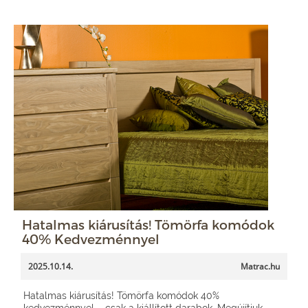
Hatalmas kiárusítás! Tömörfa komódok
40% Kedvezménnyel
2025.10.14.
Matrac.hu
Hatalmas kiárusítás! Tömörfa komódok 40%
kedvezménnyel – csak a kiállított darabok. Megújítjuk