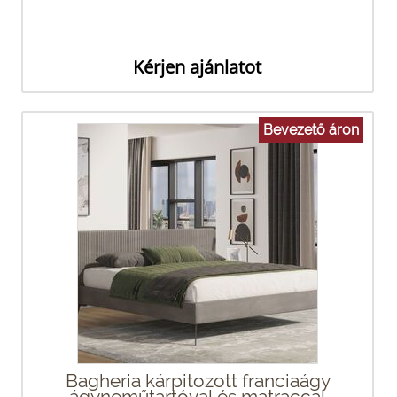
Kérjen ajánlatot
Bevezető áron
Bagheria kárpitozott franciaágy
ágyneműtartóval és matraccal