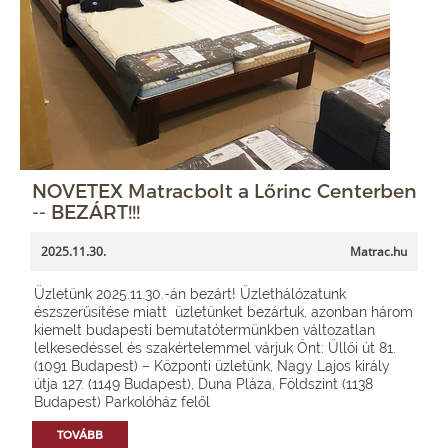
NOVETEX Matracbolt a Lőrinc Centerben
-- BEZÁRT!!!
2025.11.30.
Matrac.hu
Üzletünk 2025.11.30.-án bezárt! Üzlethálózatunk
észszerűsítése miatt üzletünket bezártuk, azonban három
kiemelt budapesti bemutatótermünkben változatlan
lelkesedéssel és szakértelemmel várjuk Önt: Üllői út 81.
(1091 Budapest) – Központi üzletünk, Nagy Lajos király
útja 127. (1149 Budapest), Duna Pláza, Földszint (1138
Budapest) Parkolóház felől
TOVÁBB