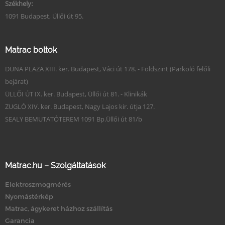
Székhely:
1091 Budapest, Üllői út 95.
Matrac boltok
DUNA PLAZA XIII. ker. Budapest, Váci út 178. - Földszint (Parkoló felőli
bejárat)
ÜLLŐI ÚT IX. ker. Budapest, Üllői út 81. - Klinikák
ZUGLÓ XIV. ker. Budapest, Nagy Lajos kir. útja 127.
SEALY BEMUTATÓTEREM 1091 Bp.Üllői út 81/b
Matrac.hu – Szolgáltatások
Elektroszmogmérés
Nyomástérkép
Matrac, ágykeret házhoz szállítás
Garancia