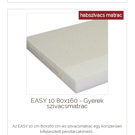
habszivacs matrac
EASY 10 80x160 - Gyerek
szivacsmatrac
Az EASY 10 cm 80x160 cm-es szivacsmatrac egy korszerűen
kifejlesztett pénztárcakímélő...