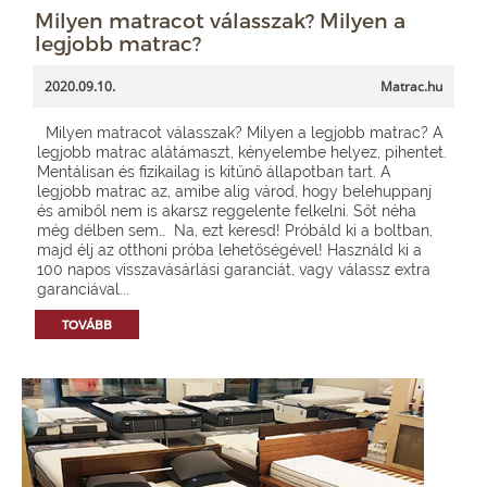
Milyen matracot válasszak? Milyen a
legjobb matrac?
2020.09.10.
Matrac.hu
Milyen matracot válasszak? Milyen a legjobb matrac? A
legjobb matrac alátámaszt, kényelembe helyez, pihentet.
Mentálisan és fizikailag is kitűnő állapotban tart. A
legjobb matrac az, amibe alig várod, hogy belehuppanj
és amiből nem is akarsz reggelente felkelni. Sőt néha
még délben sem… Na, ezt keresd! Próbáld ki a boltban,
majd élj az otthoni próba lehetőségével! Használd ki a
100 napos visszavásárlási garanciát, vagy válassz extra
garanciával...
TOVÁBB