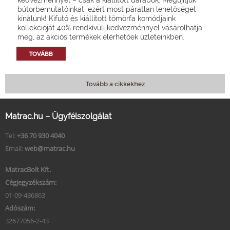
bútorbemutatóinkat, ezért most páratlan lehetőséget
kínálunk! Kifutó és kiállított tömörfa komódjaink
kollekcióját 40% rendkívüli kedvezménnyel vásárolhatja
meg, az akciós termékek elérhetőek üzleteinkben.
TOVÁBB
Tovább a cikkekhez
Matrac.hu – Ügyfélszolgálat
Tel:
+36 70 930 4040
Email:
web@matrac.hu
MatracBolt Kft.
Cégjegyzékszám:
01-09-436863
Adószám:
32677056-2-43