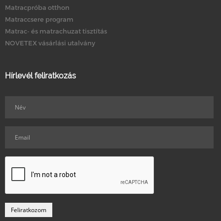
Matracpróba otthon
Matraccsere program
Matrac- és matrachuzat tisztítás
NOVETEX vásárlási utalvány
Hírlevél feliratkozás