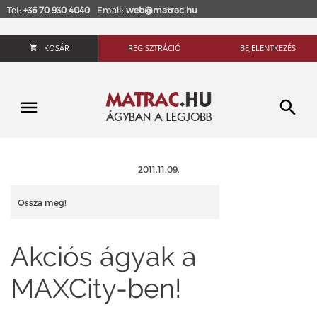
Tel:
+36 70 930 4040
Email:
web@matrac.hu
KOSÁR
REGISZTRÁCIÓ
BEJELENTKEZÉS
2011.11.09.
Ossza meg!
Akciós ágyak a
MAXCity-ben!