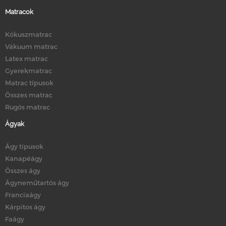
Matracok
Kókuszmatrac
Vákuum matrac
Latex matrac
Gyerekmatrac
Matrac típusok
Összes matrac
Rugós matrac
Ágyak
Ágy típusok
Kanapéágy
Összes ágy
Ágyneműtartós ágy
Franciaágy
Kárpitos ágy
Faágy