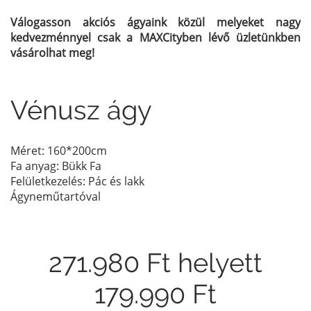
Válogasson akciós ágyaink közül melyeket nagy
kedvezménnyel csak a MAXCityben lévő üzletünkben
vásárolhat meg!
Vénusz ágy
Méret: 160*200cm
Fa anyag: Bükk Fa
Felületkezelés: Pác és lakk
Ágyneműtartóval
271.980 Ft helyett
179.990 Ft