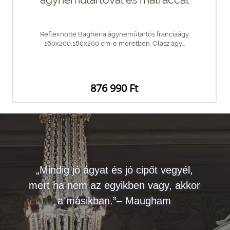
Reflexnotte Bagheria ágyneműtartós franciaágy
160x200,180x200 cm-e méretben. Olasz ágy...
876 990 Ft
„Mindig jó ágyat és jó cipőt vegyél,
mert ha nem az egyikben vagy, akkor
a másikban.”– Maugham