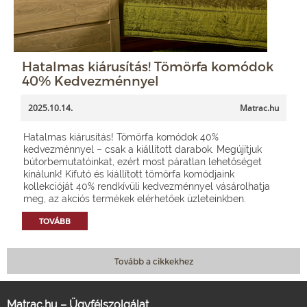
Hatalmas kiárusítás! Tömörfa komódok
40% Kedvezménnyel
2025.10.14.
Matrac.hu
Hatalmas kiárusítás! Tömörfa komódok 40%
kedvezménnyel – csak a kiállított darabok. Megújítjuk
bútorbemutatóinkat, ezért most páratlan lehetőséget
kínálunk! Kifutó és kiállított tömörfa komódjaink
kollekcióját 40% rendkívüli kedvezménnyel vásárolhatja
meg, az akciós termékek elérhetőek üzleteinkben.
TOVÁBB
Tovább a cikkekhez
Matrac.hu – Ügyfélszolgálat