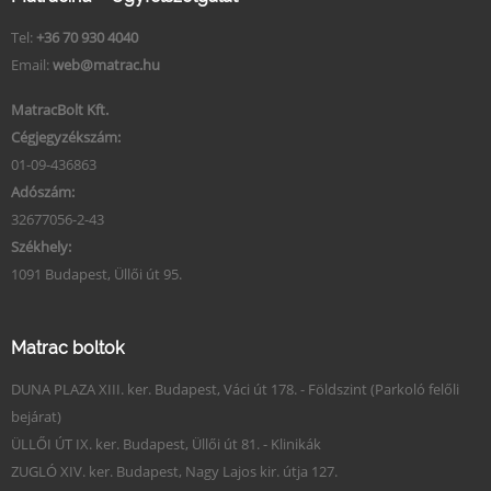
Tel:
+36 70 930 4040
Email:
web@matrac.hu
MatracBolt Kft.
Cégjegyzékszám:
01-09-436863
Adószám:
32677056-2-43
Székhely:
1091 Budapest, Üllői út 95.
Matrac boltok
DUNA PLAZA XIII. ker. Budapest, Váci út 178. - Földszint (Parkoló felőli
bejárat)
ÜLLŐI ÚT IX. ker. Budapest, Üllői út 81. - Klinikák
ZUGLÓ XIV. ker. Budapest, Nagy Lajos kir. útja 127.