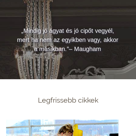
„Mindig jó ágyat és jó cipőt vegyél,
mert ha nem az egyikben vagy, akkor
a másikban.”– Maugham
Legfrissebb cikkek