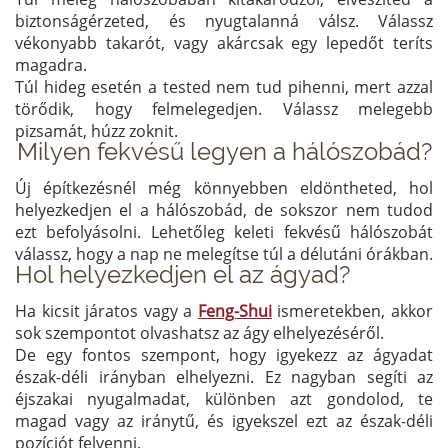
biztonságérzeted, és nyugtalanná válsz. Válassz
vékonyabb takarót, vagy akárcsak egy lepedőt teríts
magadra.
Túl hideg esetén a tested nem tud pihenni, mert azzal
törődik, hogy felmelegedjen. Válassz melegebb
pizsamát, húzz zoknit.
Milyen fekvésű legyen a hálószobád?
Új építkezésnél még könnyebben eldöntheted, hol
helyezkedjen el a hálószobád, de sokszor nem tudod
ezt befolyásolni. Lehetőleg keleti fekvésű hálószobát
válassz, hogy a nap ne melegítse túl a délutáni órákban.
Hol helyezkedjen el az ágyad?
Ha kicsit járatos vagy a
Feng-Shui
ismeretekben, akkor
sok szempontot olvashatsz az ágy elhelyezéséről.
De egy fontos szempont, hogy igyekezz az ágyadat
észak-déli irányban elhelyezni. Ez nagyban segíti az
éjszakai nyugalmadat, különben azt gondolod, te
magad vagy az iránytű, és igyekszel ezt az észak-déli
pozíciót felvenni.