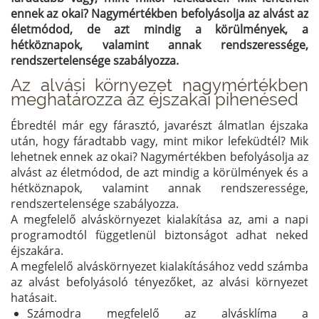
ennek az okai? Nagymértékben befolyásolja az alvást az
életmódod, de azt mindig a körülmények, a
hétköznapok, valamint annak rendszeressége,
rendszertelensége szabályozza.
Az alvási környezet nagymértékben
meghatározza az éjszakai pihenésed
Ébredtél már egy fárasztó, javarészt álmatlan éjszaka
után, hogy fáradtabb vagy, mint mikor lefeküdtél? Mik
lehetnek ennek az okai? Nagymértékben befolyásolja az
alvást az életmódod, de azt mindig a körülmények és a
hétköznapok, valamint annak rendszeressége,
rendszertelensége szabályozza.
A megfelelő alváskörnyezet kialakítása az, ami a napi
programodtól függetlenül biztonságot adhat neked
éjszakára.
A megfelelő alváskörnyezet kialakításához vedd számba
az alvást befolyásoló tényezőket, az alvási környezet
hatásait.
Számodra megfelelő az alvásklíma a