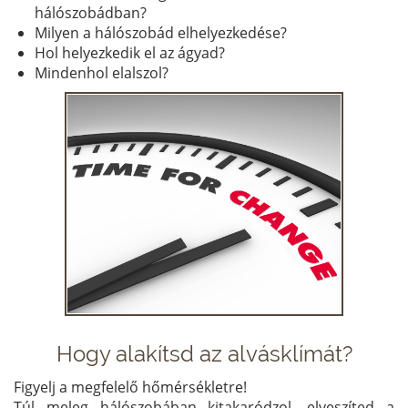
hálószobádban?
Milyen a hálószobád elhelyezkedése?
Hol helyezkedik el az ágyad?
Mindenhol elalszol?
Hogy alakítsd az alvásklímát?
Figyelj a megfelelő hőmérsékletre!
Túl meleg hálószobában kitakaródzol, elveszíted a