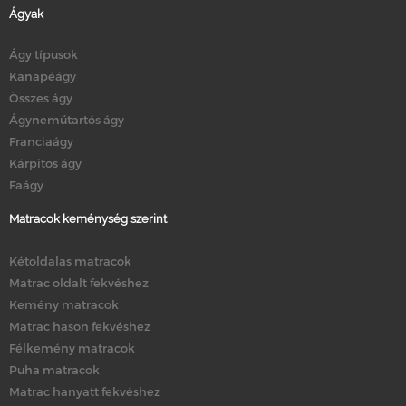
Ágyak
Ágy típusok
Kanapéágy
Összes ágy
Ágyneműtartós ágy
Franciaágy
Kárpitos ágy
Faágy
Matracok keménység szerint
Kétoldalas matracok
Matrac oldalt fekvéshez
Kemény matracok
Matrac hason fekvéshez
Félkemény matracok
Puha matracok
Matrac hanyatt fekvéshez