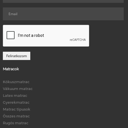
Matracok
Kókuszmatrac
Vákuum matrac
Latex matrac
Gyerekmatrac
Matrac típusok
Összes matrac
Rugós matrac