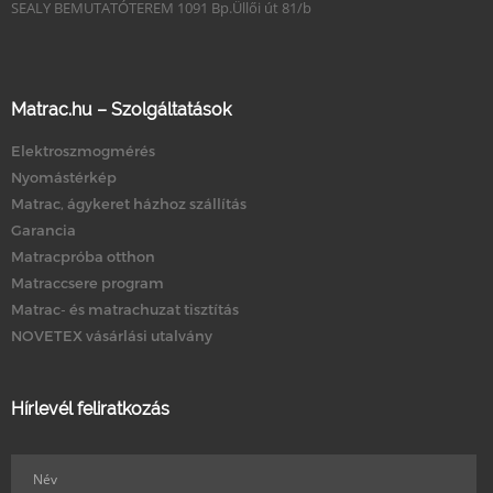
SEALY BEMUTATÓTEREM 1091 Bp.Üllői út 81/b
Matrac.hu – Szolgáltatások
Elektroszmogmérés
Nyomástérkép
Matrac, ágykeret házhoz szállítás
Garancia
Matracpróba otthon
Matraccsere program
Matrac- és matrachuzat tisztítás
NOVETEX vásárlási utalvány
Hírlevél feliratkozás