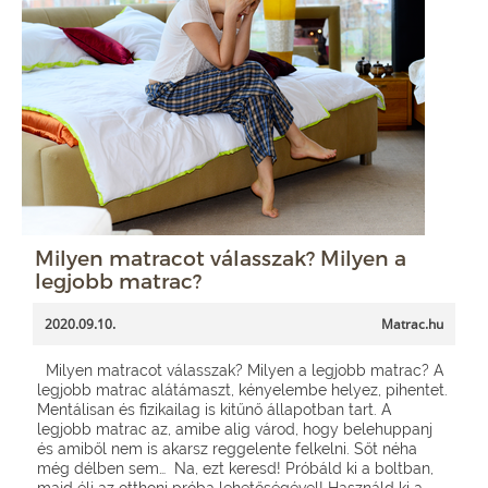
Milyen matracot válasszak? Milyen a
legjobb matrac?
2020.09.10.
Matrac.hu
Milyen matracot válasszak? Milyen a legjobb matrac? A
legjobb matrac alátámaszt, kényelembe helyez, pihentet.
Mentálisan és fizikailag is kitűnő állapotban tart. A
legjobb matrac az, amibe alig várod, hogy belehuppanj
és amiből nem is akarsz reggelente felkelni. Sőt néha
még délben sem… Na, ezt keresd! Próbáld ki a boltban,
majd élj az otthoni próba lehetőségével! Használd ki a