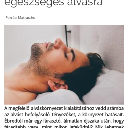
egészséges alvásra
Forrás: Matrac.hu
A megfelelő alváskörnyezet kialakításához vedd számba
az alvást befolyásoló tényezőket, a környezet hatásait.
Ébredtél már egy fárasztó, álmatlan éjszaka után, hogy
fáradtabb vagy, mint mikor lefeküdtél? Mik lehetnek