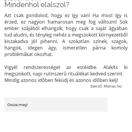
Mindenhol elalszol?
Azt csak gondolod, hogy ez így van! Ha most így is
érzed, ez nagyon hamarosan meg fog változni! Sok
ember szájából elhangzik, hogy csak a saját ágyában
tud aludni, és tényleg nehéz a megszokott környezetből
kiszakadva jól pihenni. A szokatlan színek, szagok,
hangok, idegen ágy, ismeretlen párna komoly
problémákat okozhat.
Vigyél rendszerességet az estéidbe. Alakíts ki
megszokott, napi rutinszerű rituálékat kedved szerint.
Mindig azonos időben feküdj és azonos időben kelj!
Szerző: Matrac.hu
Ossza meg!