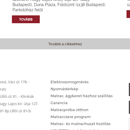
Budapest), Duna Pláza, Földszint (1138 Budapest)
ü
Parkolóház felől
TOVÁBB
Tovább a cikkekhez
Matrac.hu – Szolgáltatások
st, Váci út 178. -
Elektroszmogmérés
rat)
Nyomástérkép
Matrac, ágykeret házhoz szállítás
llői út 81. - Klinikák
Garancia
gy Lajos kir. útja 127.
Matracpróba otthon
 Bp.Üllői út 81/b
Matraccsere program
Matrac- és matrachuzat tisztítás