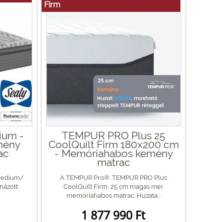
Firm
ium -
TEMPUR PRO Plus 25
mény
CoolQuilt Firm 180x200 cm
ac
- Memóriahabos kemény
matrac
medium/
A TEMPUR Pro®. TEMPUR PRO Plus
názott
CoolQuilt Firm, 25 cm magas mer
memóriahabos matrac. Huzata...
1 877 990 Ft