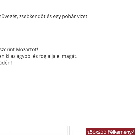
.
müvegét, zsebkendőt és egy pohár vizet.
szerint Mozartot!
n ki az ágyból és foglalja el magát.
 üdén!
160x200 Félkemény