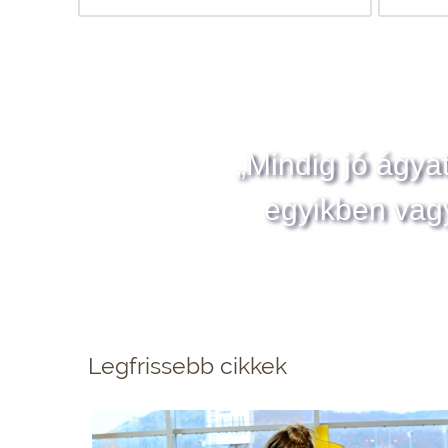
„Mindig jó ágya
egyikben vag
Legfrissebb cikkek