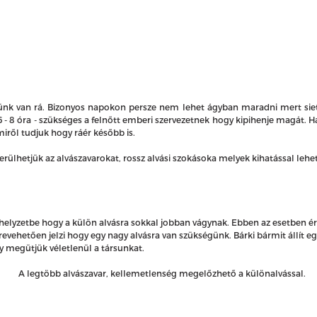
k van rá. Bizonyos napokon persze nem lehet ágyban maradni mert sietnü
- 8 óra - szükséges a felnőtt emberi szervezetnek hogy kipihenje magát. Ha
iről tudjuk hogy ráér később is.
kerülhetjük az alvászavarokat, rossz alvási szokásoka melyek kihatással le
helyzetbe hogy a külön alvásra sokkal jobban vágynak. Ebben az esetben 
zrevehetően jelzi hogy egy nagy alvásra van szükségünk. Bárki bármit állít 
 megütjük véletlenül a társunkat.
A legtöbb alvászavar, kellemetlenség megelőzhető a különalvással.