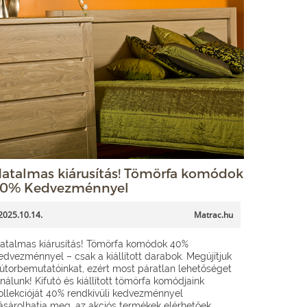
atalmas kiárusítás! Tömörfa komódok
0% Kedvezménnyel
2025.10.14.
Matrac.hu
atalmas kiárusítás! Tömörfa komódok 40%
edvezménnyel – csak a kiállított darabok. Megújítjuk
útorbemutatóinkat, ezért most páratlan lehetőséget
ínálunk! Kifutó és kiállított tömörfa komódjaink
ollekcióját 40% rendkívüli kedvezménnyel
ásárolhatja meg, az akciós termékek elérhetőek