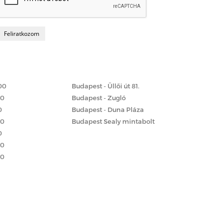
Matrac boltok
 szerint
00
Budapest - Üllői út 81.
00
Budapest - Zugló
0
Budapest - Duna Pláza
00
Budapest Sealy mintabolt
0
00
00