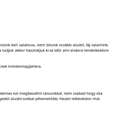
nk kell valahova, nem bírunk tovább aludni, fáj valamink.
 tudjuk akkor használjuk ki az időt ami alvásra rendelkezésre
hetnek mindennapjainkra.
érdemes ezt megbeszélni társunkkal, nem szabad hogy vita
egyedül aludni sokkal pihentetőbb, hiszen lefekvéskor már