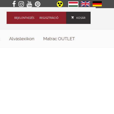
BEJELENTKEZÉS
REGISZTRÁCIÓ
KOSÁR
k
Alváslexikon
Matrac OUTLET