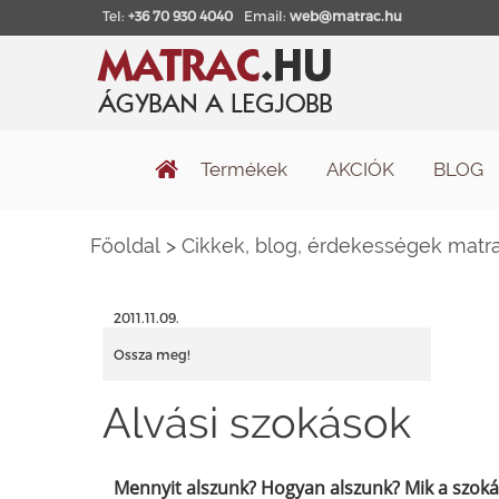
Tel:
+36 70 930 4040
Email:
web@matrac.hu
Termékek
AKCIÓK
BLOG
Főoldal
>
Cikkek, blog, érdekességek matra
2011.11.09.
Ossza meg!
Alvási szokások
Mennyit alszunk? Hogyan alszunk? Mik a szoká