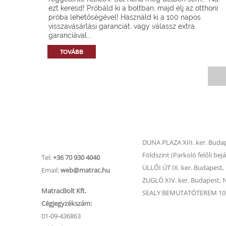
ezt keresd! Próbáld ki a boltban, majd élj az otthoni
próba lehetőségével! Használd ki a 100 napos
visszavásárlási garanciát, vagy válassz extra
garanciával...
TOVÁBB
Matrac.hu –
Matrac boltok
Ügyfélszolgálat
DUNA PLAZA XIII. ker. Budape
Földszint (Parkoló felőli bejá
Tel:
+36 70 930 4040
ÜLLŐI ÚT IX. ker. Budapest, Ü
Email:
web@matrac.hu
ZUGLÓ XIV. ker. Budapest, Na
MatracBolt Kft.
SEALY BEMUTATÓTEREM 1091
Cégjegyzékszám:
01-09-436863