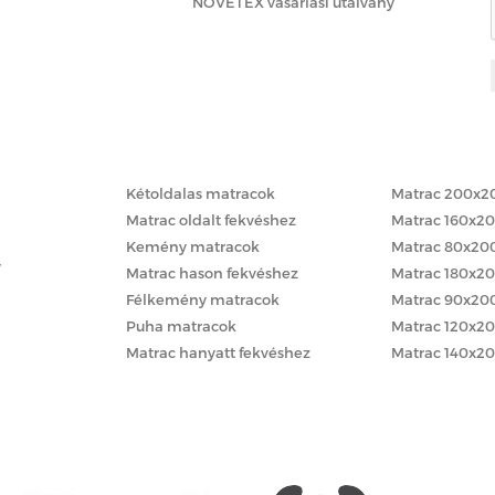
NOVETEX vásárlási utalvány
Matracok keménység szerint
Matracok méret
Kétoldalas matracok
Matrac 200x2
Matrac oldalt fekvéshez
Matrac 160x2
Kemény matracok
Matrac 80x20
y
Matrac hason fekvéshez
Matrac 180x2
Félkemény matracok
Matrac 90x20
Puha matracok
Matrac 120x2
Matrac hanyatt fekvéshez
Matrac 140x2