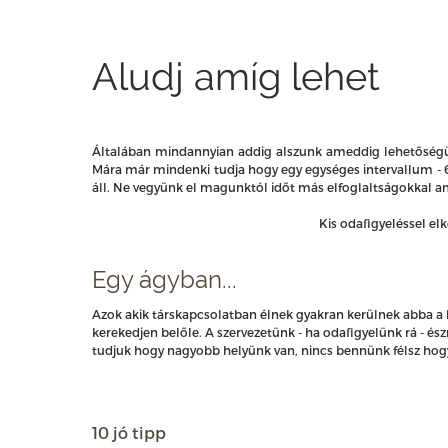
Aludj amíg lehet
Általában mindannyian addig alszunk ameddig lehetőségün
Mára már mindenki tudja hogy egy egységes intervallum - 6 
áll. Ne vegyünk el magunktól időt más elfoglaltságokkal am
Kis odafigyeléssel el
Egy ágyban...
Azok akik társkapcsolatban élnek gyakran kerülnek abba a 
kerekedjen belőle. A szervezetünk - ha odafigyelünk rá - és
tudjuk hogy nagyobb helyünk van, nincs bennünk félsz hogy
10 jó tipp