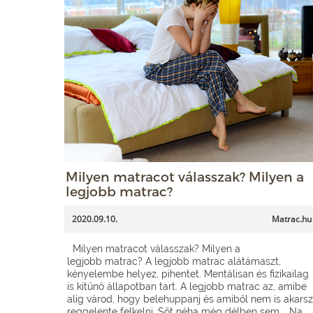
Milyen matracot válasszak? Milyen a
legjobb matrac?
2020.09.10.
Matrac.hu
Milyen matracot válasszak? Milyen a
legjobb matrac? A legjobb matrac alátámaszt,
kényelembe helyez, pihentet. Mentálisan és fizikailag
is kitűnő állapotban tart. A legjobb matrac az, amibe
alig várod, hogy belehuppanj és amiből nem is akarsz
reggelente felkelni. Sőt néha még délben sem… Na,