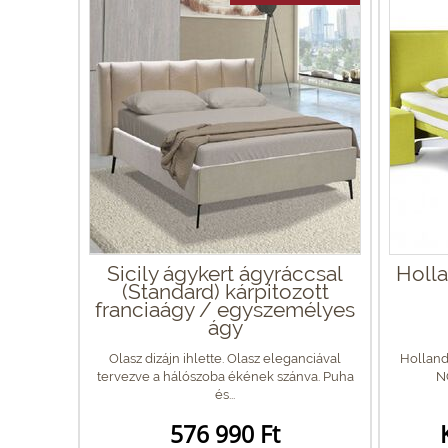
Sicily ágykert ágyráccsal
Holla
(Standard) kárpitozott
franciaágy / egyszemélyes
ágy
Olasz dizájn ihlette. Olasz eleganciával
Holland
tervezve a hálószoba ékének szánva. Puha
N
és...
576 990 Ft