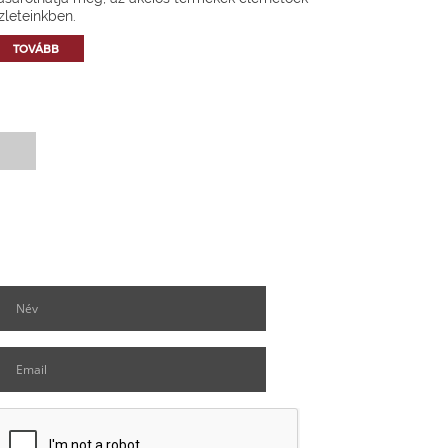
zleteinkben.
TOVÁBB
Hírlevél feliratkozás