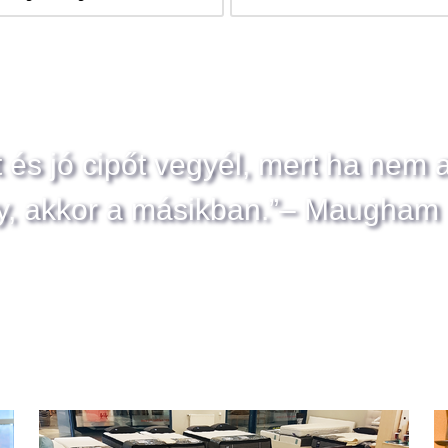
t és jó cipőt vegyél, mert ha nem 
y, akkor a másikban.”– Maugham