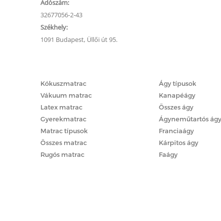
Adószám:
32677056-2-43
Székhely:
1091 Budapest, Üllői út 95.
Matracok
Ágyak
Kókuszmatrac
Ágy típusok
Vákuum matrac
Kanapéágy
Latex matrac
Összes ágy
Gyerekmatrac
Ágyneműtartós ág
Matrac típusok
Franciaágy
Összes matrac
Kárpitos ágy
Rugós matrac
Faágy