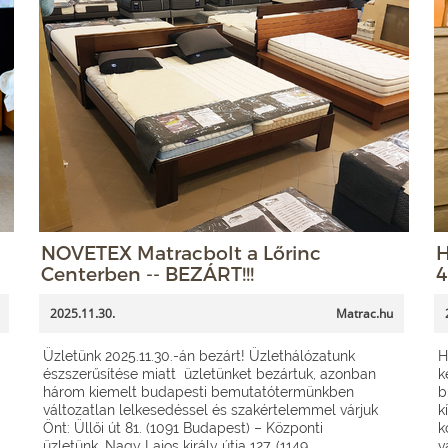
NOVETEX Matracbolt a Lőrinc
H
Centerben -- BEZÁRT!!!
4
2025.11.30.
Matrac.hu
Üzletünk 2025.11.30.-án bezárt! Üzlethálózatunk
H
észszerűsítése miatt üzletünket bezártuk, azonban
k
három kiemelt budapesti bemutatótermünkben
b
változatlan lelkesedéssel és szakértelemmel várjuk
k
Önt: Üllői út 81. (1091 Budapest) – Központi
k
üzletünk, Nagy Lajos király útja 127. (1149
v