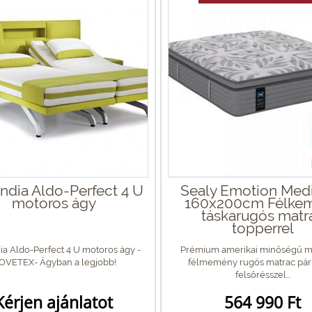
ndia Aldo-Perfect 4 U
Sealy Emotion Med
motoros ágy
160x200cm Félke
táskarugós matr
topperrel
ia Aldo-Perfect 4 U motoros ágy -
Prémium amerikai minőségű 
OVETEX- Ágyban a legjobb!
félmemény rugós matrac pár
felsőrésszel...
Kérjen ajánlatot
564 990 Ft