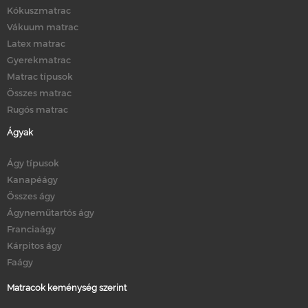
Kókuszmatrac
Vákuum matrac
Latex matrac
Gyerekmatrac
Matrac típusok
Összes matrac
Rugós matrac
Ágyak
Ágy típusok
Kanapéágy
Összes ágy
Ágyneműtartós ágy
Franciaágy
Kárpitos ágy
Faágy
Matracok keménység szerint