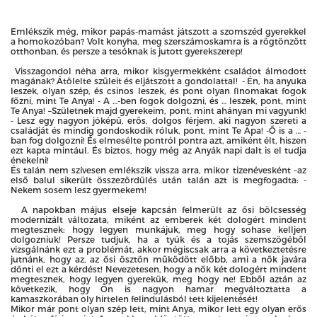
Emlékszik még, mikor papás-mamást játszott a szomszéd gyerekkel
a homokozóban? Volt konyha, meg szerszámoskamra is a rögtönzött
otthonban, és persze a tesóknak is jutott gyerekszerep!
Visszagondol néha arra, mikor kisgyermekként családot álmodott
magának? Átölelte szüleit és eljátszott a gondolattal! - Én, ha anyuka
leszek, olyan szép, és csinos leszek, és pont olyan finomakat fogok
főzni, mint Te Anya! - A …-ben fogok dolgozni, és … leszek, pont, mint
Te Anya! –Születnek majd gyerekeim, pont, mint ahányan mi vagyunk!
- Lesz egy nagyon jóképű, erős, dolgos férjem, aki nagyon szereti a
családját és mindig gondoskodik róluk, pont, mint Te Apa! -Ő is a … -
ban fog dolgozni! És elmesélte pontról pontra azt, amiként élt, hiszen
ezt kapta mintául. És biztos, hogy még az Anyák napi dalt is el tudja
énekelni!
És talán nem szívesen emlékszik vissza arra, mikor tizenévesként –az
első balul sikerült összezördülés után talán azt is megfogadta: -
Nekem sosem lesz gyermekem!
A napokban május elseje kapcsán felmerült az ősi bölcsesség
modernizált változata, miként az emberek két dologért mindent
megtesznek: hogy legyen munkájuk, meg hogy sohase kelljen
dolgozniuk! Persze tudjuk, ha a tyúk és a tojás szemszögéből
vizsgálnánk ezt a problémát, akkor mégiscsak arra a következtetésre
jutnánk, hogy az, az ősi ösztön működött előbb, ami a nők javára
dönti el ezt a kérdést! Nevezetesen, hogy a nők két dologért mindent
megtesznek, hogy legyen gyerekük, meg hogy ne! Ebből aztán az
következik, hogy Ön is nagyon hamar megváltoztatta a
kamaszkorában oly hirtelen felindulásból tett kijelentését!
Mikor már pont olyan szép lett, mint Anya, mikor lett egy olyan erős