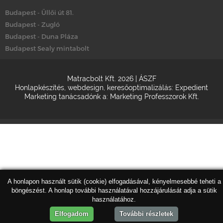
Budapest - Üllői út 81.
Budapest - Zugló
Budapest - Duna Pláza
Budapest Sealy mintabolt
Matracbolt Kft. 2026 |
ÁSZF
Honlapkészítés
,
webdesign
,
keresőoptimalizálás
:
Expedient
Marketing tanácsadónk a:
Marketing Professzorok Kft.
A honlapon használt sütik (cookie) elfogadásával, kényelmesebbé teheti a
böngészést. A honlap további használatával hozzájárulását adja a sütik
használatához.
Elfogadom
További részletek