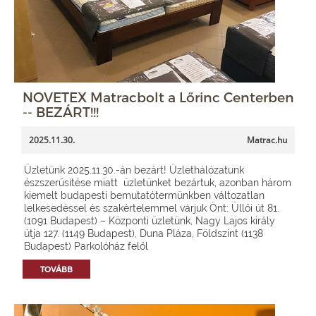
NOVETEX Matracbolt a Lőrinc Centerben
-- BEZÁRT!!!
2025.11.30.
Matrac.hu
Üzletünk 2025.11.30.-án bezárt! Üzlethálózatunk
észszerűsítése miatt üzletünket bezártuk, azonban három
kiemelt budapesti bemutatótermünkben változatlan
lelkesedéssel és szakértelemmel várjuk Önt: Üllői út 81.
(1091 Budapest) – Központi üzletünk, Nagy Lajos király
útja 127. (1149 Budapest), Duna Pláza, Földszint (1138
Budapest) Parkolóház felől
TOVÁBB