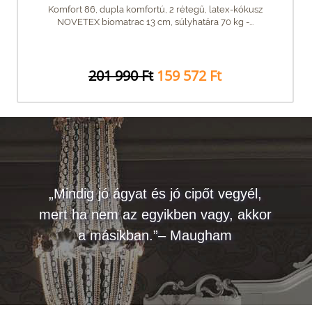
Komfort 86, dupla komfortú, 2 rétegű, latex-kókusz
NOVETEX biomatrac 13 cm, súlyhatára 70 kg -...
201 990 Ft
159 572 Ft
„Mindig jó ágyat és jó cipőt vegyél,
mert ha nem az egyikben vagy, akkor
a másikban.”– Maugham