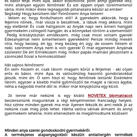
és bátor férje, mint Apa, akkor eldöntötte, pont annyi gyereke lesz,
mint ahányan együtt felnőttek! És ezt éppen olyan türelmetlenül
várta, mint mikor élete legnagyobb pillanataira készül az ember!
Segítség! Hogy kerültem ide? Felnőttem! Anya lettem!
- Velem ez, hogy fordulhatott elő? A gyerekeim akkorák, hogy a
fejemre nőnek… már vissza is beszélnek… a lábuk meg akkora, mint
egy elefánté! És csak hallgatom az Anyák napi vers ismert hangjait
gyermekeim csilingelő hangján, és a könnyeket törlöm a szememből!
Pedig kristálytisztán emlékszem, még csak most voltam gyerek!
Édesanyámat nem ismerhettem gyerekként! Persze mindig mesélt
róla, hogy bezzeg, én így, meg bezzeg én úgy, de sosem hittem el
neki, szerintem Anya nem is volt gyerek! Ő már egyenesen Anyának
született! De én! Emlékszem még, mikor papás-mamást játszottam a
szomszéd fiúval a homokozóban!
Hát sajnos felnőttem!
Én sem hiszem el, csak látom magam körül a férjemet - aki olyan
erős és bátor, mint Apa, és valószínűleg hasonló gondolatokkal
játszik, mint én. Ő sem hiszi el, hogy felnőttek lettünk! Esténként
látom, egyszer a kisebb mellé gyömöszöli be magát a rácsos ágyba,
néha a nagyobb mellé dől le, mikor már kinyújtózna egy kicsit.
Jó lenne már nekünk is egy kiváló
NOVETEX biomatracot
beszereznünk magunknak a régi kényelmetlen franciaágy helyett,
hisz szinte minden gyerek ma már ilyenen fekszik és ami nekik jó az
nekünk csak még jobb lehet. Hátha valóra válnak álmaim és annyi
gyermekem lehetne, mint elterveztem és megálmodtunk közösen!
Minden anya szeret gondoskodni gyermekéről.
A természetes alapanyagokból készült antiallergén termékek