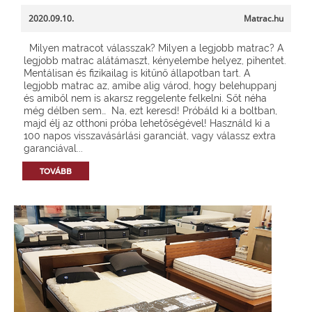
2020.09.10.
Matrac.hu
Milyen matracot válasszak? Milyen a legjobb matrac? A
legjobb matrac alátámaszt, kényelembe helyez, pihentet.
Mentálisan és fizikailag is kitűnő állapotban tart. A
legjobb matrac az, amibe alig várod, hogy belehuppanj
és amiből nem is akarsz reggelente felkelni. Sőt néha
még délben sem… Na, ezt keresd! Próbáld ki a boltban,
majd élj az otthoni próba lehetőségével! Használd ki a
100 napos visszavásárlási garanciát, vagy válassz extra
garanciával...
TOVÁBB