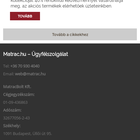
kollekcióját 40% rendkívüli kedvezménnyel vásárolhatja
meg, az akciós termékek elérhetőek üzleteinkben.
TOVÁBB
Tovább a cikkekhez
Matrac.hu – Ügyfélszolgálat
Tel:
+36 70 930 4040
Email:
web@matrac.hu
MatracBolt Kft.
Cégjegyzékszám:
01-09-436863
Adószám:
32677056-2-43
Székhely:
1091 Budapest, Üllői út 95.