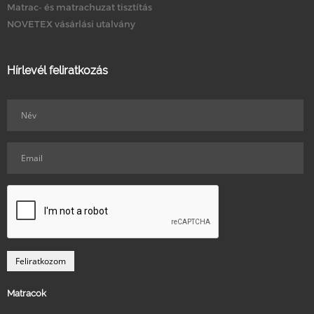
Matrac- és matrachuzat tisztítás
NOVETEX vásárlási utalvány
Hírlevél feliratkozás
Matracok