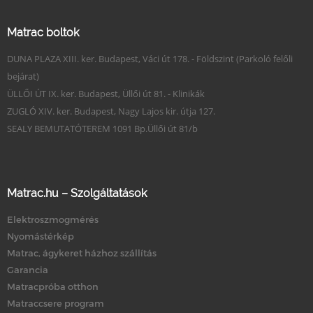
Matrac boltok
DUNA PLAZA XIII. ker. Budapest, Váci út 178. - Földszint (Parkoló felőli
bejárat)
ÜLLŐI ÚT IX. ker. Budapest, Üllői út 81. - Klinikák
ZUGLÓ XIV. ker. Budapest, Nagy Lajos kir. útja 127.
SEALY BEMUTATÓTEREM 1091 Bp.Üllői út 81/b
Matrac.hu – Szolgáltatások
Elektroszmogmérés
Nyomástérkép
Matrac, ágykeret házhoz szállítás
Garancia
Matracpróba otthon
Matraccsere program