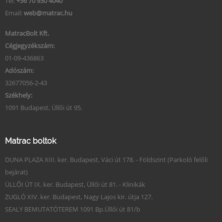
Tel:
+36 70 930 4040
Email:
web@matrac.hu
MatracBolt Kft.
Cégjegyzékszám:
01-09-436863
Adószám:
32677056-2-43
Székhely:
1091 Budapest, Üllői út 95.
Matrac boltok
DUNA PLAZA XIII. ker. Budapest, Váci út 178. - Földszint (Parkoló felőli
bejárat)
ÜLLŐI ÚT IX. ker. Budapest, Üllői út 81. - Klinikák
ZUGLÓ XIV. ker. Budapest, Nagy Lajos kir. útja 127.
SEALY BEMUTATÓTEREM 1091 Bp.Üllői út 81/b