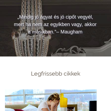
„Mindig jó ágyat és jó cipőt vegyél,
mert ha nem az egyikben vagy, akkor
a másikban.”– Maugham
Legfrissebb cikkek