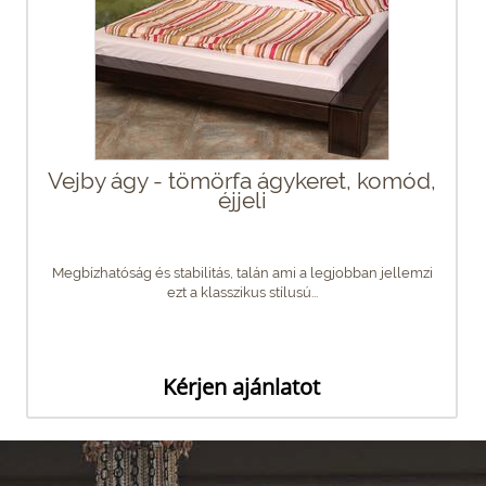
Vejby ágy - tömörfa ágykeret, komód,
éjjeli
Megbízhatóság és stabilitás, talán ami a legjobban jellemzi
ezt a klasszikus stílusú...
Kérjen ajánlatot