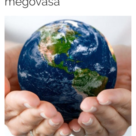
megóvása