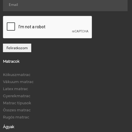
Matracok
Kókuszmatrac
Vákuum matrac
Latex matrac
Gyerekmatrac
Matrac típusok
Összes matrac
Rugós matrac
Ágyak