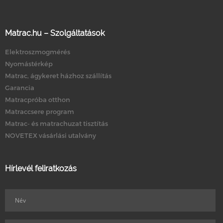
Matrac.hu – Szolgáltatások
Elektroszmogmérés
Nyomástérkép
Matrac, ágykeret házhoz szállítás
Garancia
Matracpróba otthon
Matraccsere program
Matrac- és matrachuzat tisztítás
NOVETEX vásárlási utalvány
Hírlevél feliratkozás