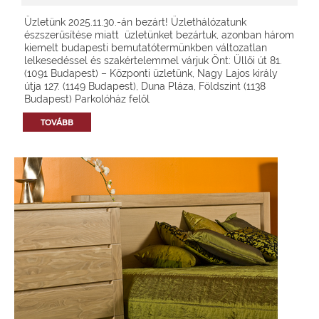
Üzletünk 2025.11.30.-án bezárt! Üzlethálózatunk
észszerűsítése miatt üzletünket bezártuk, azonban három
kiemelt budapesti bemutatótermünkben változatlan
lelkesedéssel és szakértelemmel várjuk Önt: Üllői út 81.
(1091 Budapest) – Központi üzletünk, Nagy Lajos király
útja 127. (1149 Budapest), Duna Pláza, Földszint (1138
Budapest) Parkolóház felől
TOVÁBB