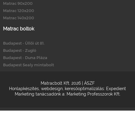
Matrac 90x200
Matrac 120x200
Matrac 140x200
Matrac boltok
Budapest - Üllői út 81.
Budapest - Zugló
Budapest - Duna Pláza
Budapest Sealy mintabolt
Matracbolt Kft. 2026 |
ÁSZF
Honlapkészítés
,
webdesign
,
keresőoptimalizálás
:
Expedient
Marketing tanácsadónk a:
Marketing Professzorok Kft.