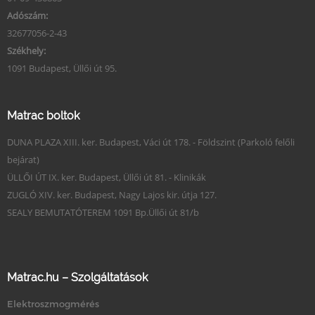
Adószám:
32677056-2-43
Székhely:
1091 Budapest, Üllői út 95.
Matrac boltok
DUNA PLAZA XIII. ker. Budapest, Váci út 178. - Földszint (Parkoló felőli
bejárat)
ÜLLŐI ÚT IX. ker. Budapest, Üllői út 81. - Klinikák
ZUGLÓ XIV. ker. Budapest, Nagy Lajos kir. útja 127.
SEALY BEMUTATÓTEREM 1091 Bp.Üllői út 81/b
Matrac.hu – Szolgáltatások
Elektroszmogmérés