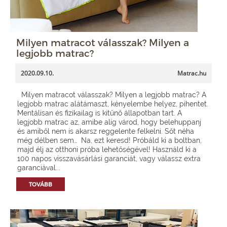
Milyen matracot válasszak? Milyen a
legjobb matrac?
2020.09.10.
Matrac.hu
Milyen matracot válasszak? Milyen a legjobb matrac? A
legjobb matrac alátámaszt, kényelembe helyez, pihentet.
Mentálisan és fizikailag is kitűnő állapotban tart. A
legjobb matrac az, amibe alig várod, hogy belehuppanj
és amiből nem is akarsz reggelente felkelni. Sőt néha
még délben sem… Na, ezt keresd! Próbáld ki a boltban,
majd élj az otthoni próba lehetőségével! Használd ki a
100 napos visszavásárlási garanciát, vagy válassz extra
garanciával...
TOVÁBB