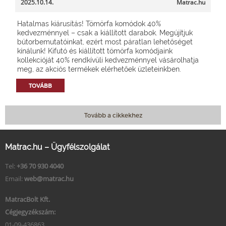
2025.10.14.
Matrac.hu
Hatalmas kiárusítás! Tömörfa komódok 40%
kedvezménnyel – csak a kiállított darabok. Megújítjuk
bútorbemutatóinkat, ezért most páratlan lehetőséget
kínálunk! Kifutó és kiállított tömörfa komódjaink
kollekcióját 40% rendkívüli kedvezménnyel vásárolhatja
meg, az akciós termékek elérhetőek üzleteinkben.
TOVÁBB
Tovább a cikkekhez
Matrac.hu – Ügyfélszolgálat
Tel:
+36 70 930 4040
Email:
web@matrac.hu
MatracBolt Kft.
Cégjegyzékszám:
01-09-436863