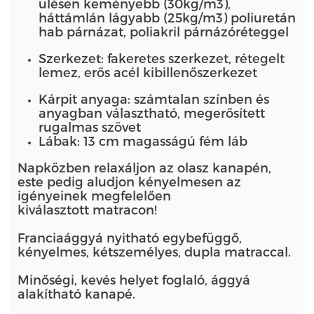
ülésen keményebb (30kg/m3),
háttámlán lágyabb (25kg/m3) poliuretán
hab párnázat, poliakril párnázóréteggel
Szerkezet: fakeretes szerkezet, rétegelt
lemez, erős acél kibillenőszerkezet
Kárpit anyaga: számtalan színben és
anyagban választható, megerősített
rugalmas szövet
Lábak: 13 cm magasságú fém láb
Napközben relaxáljon az olasz kanapén,
este pedig aludjon kényelmesen az
igényeinek megfelelően
kiválasztott matracon!
Franciaággyá nyitható egybefüggő,
kényelmes, kétszemélyes, dupla matraccal.
Minőségi, kevés helyet foglaló, ággyá
alakítható kanapé.