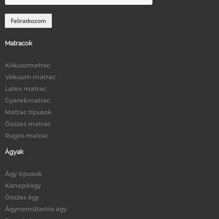
Matracok
Kókuszmatrac
Vákuum matrac
Latex matrac
Gyerekmatrac
Matrac típusok
Összes matrac
Rugós matrac
Ágyak
Ágy típusok
Kanapéágy
Összes ágy
Ágyneműtartós ágy