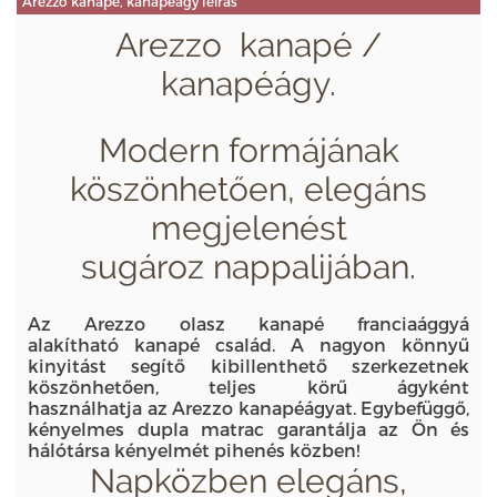
Arezzo kanapé, kanapéágy leírás
Arezzo kanapé /
kanapéágy.
Modern formájának
köszönhetően, elegáns
megjelenést
sugároz nappalijában.
Az Arezzo olasz kanapé franciaággyá
alakítható kanapé család. A nagyon könnyű
kinyitást segítő kibillenthető szerkezetnek
köszönhetően, teljes körű ágyként
használhatja az Arezzo kanapéágyat. Egybefüggő,
kényelmes dupla matrac garantálja az Ön és
hálótársa kényelmét pihenés közben!
Napközben elegáns,