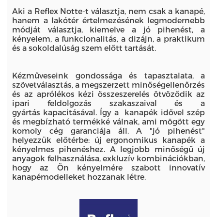
Aki a Reflex Notte-t választja, nem csak a kanapé,
hanem a lakótér értelmezésének legmodernebb
módját választja, kiemelve a jó pihenést, a
kényelem, a funkcionalitás, a dizájn, a praktikum
és a sokoldalúság szem előtt tartását.
Kézműveseink gondossága és tapasztalata, a
szövetválasztás, a megszerzett minőségellenőrzés
és az aprólékos kézi összeszerelés ötvöződik az
ipari feldolgozás szakaszaival és a
gyártás kapacitásával. Így a kanapék idővel szép
és megbízható termékké válnak, ami mögött egy
komoly cég garanciája áll. A "jó pihenést"
helyezzük előtérbe: új ergonomikus kanapék a
kényelmes pihenéshez. A legjobb minőségű új
anyagok felhasználása, exkluzív kombinációkban,
hogy az Ön kényelmére szabott innovatív
kanapémodelleket hozzanak létre.