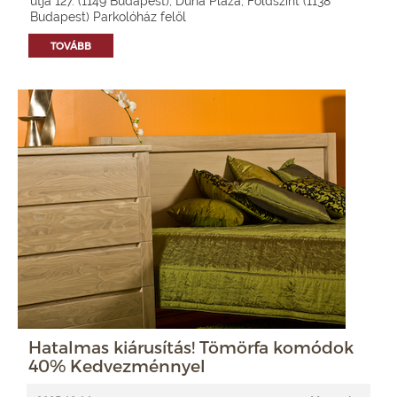
útja 127. (1149 Budapest), Duna Pláza, Földszint (1138
Budapest) Parkolóház felől
TOVÁBB
Hatalmas kiárusítás! Tömörfa komódok
40% Kedvezménnyel