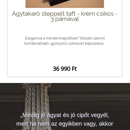
Ágytakaró steppelt taft - krém csíkos -
3 párnával
Elegancia a mindennapokban! Tetszés szerint
kombinálható, gyönyörű színeivel káprázatos...
36 990 Ft
„Mindig jó ágyat és jó cipőt vegyél,
mert ha nem az egyikben vagy, akkor