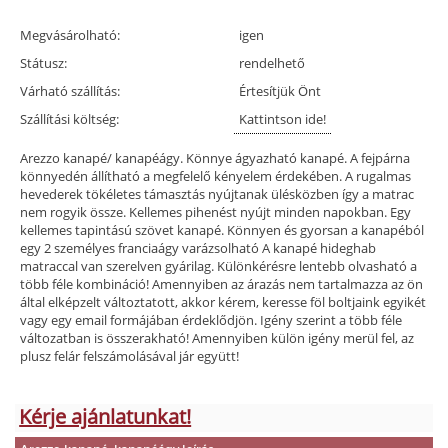
Megvásárolható:
igen
Státusz:
rendelhető
Várható szállítás:
Értesítjük Önt
Szállítási költség:
Kattintson ide!
Arezzo kanapé/ kanapéágy. Könnye ágyazható kanapé. A fejpárna
könnyedén állítható a megfelelő kényelem érdekében. A rugalmas
hevederek tökéletes támasztás nyújtanak ülésközben így a matrac
nem rogyik össze. Kellemes pihenést nyújt minden napokban. Egy
kellemes tapintású szövet kanapé. Könnyen és gyorsan a kanapéból
egy 2 személyes franciaágy varázsolható A kanapé hideghab
matraccal van szerelven gyárilag. Különkérésre lentebb olvasható a
több féle kombináció! Amennyiben az árazás nem tartalmazza az ön
által elképzelt változtatott, akkor kérem, keresse föl boltjaink egyikét
vagy egy email formájában érdeklődjön. Igény szerint a több féle
változatban is összerakható! Amennyiben külön igény merül fel, az
plusz felár felszámolásával jár együtt!
Kérje ajánlatunkat!