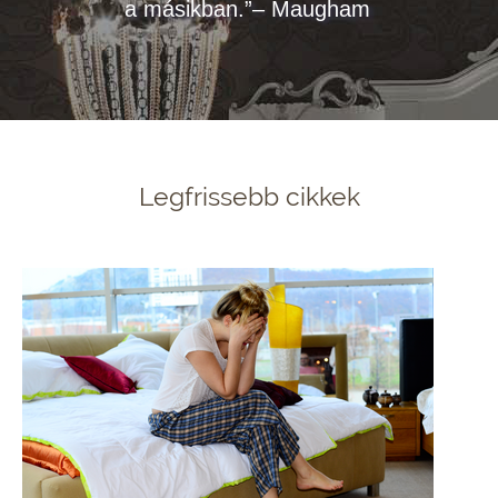
a másikban.”– Maugham
Legfrissebb cikkek