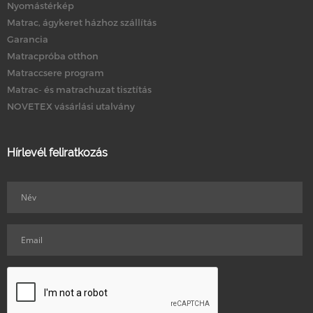
Nyomástérkép
Matrac, ágykeret házhoz szállítás
Garancia
Matracpróba otthon
Matraccsere program
Matrac- és matrachuzat tisztítás
NOVETEX vásárlási utalvány
Hírlevél feliratkozás