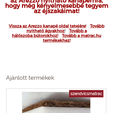
az Arezzo nyitható kanapémra,
hogy még kényelmesebbé tegyem
az éjszakáimat!
Vissza az Arezzo kanapé oldal tetejére!
Tovább
nyitható ágyakhoz
!
Tovább a
hálószoba bútorokhoz!
Tovább a matrac.hu
termékekhez!
Ajánlott termékek
szendvicsmatrac