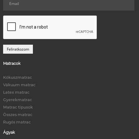
Matracok
Kókuszmatrac
Vákuum matrac
Latex matrac
Gyerekmatrac
Matrac típusok
Összes matrac
Rugós matrac
Ágyak