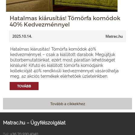
Hatalmas kiárusítás! Tömörfa komódok
40% Kedvezménnyel
2025.10.14.
Matrac.hu
Hatalmas kiárusítás! Tömörfa komódok 40%
kedvezménnyel – csak a kiállított darabok. Megújítjuk
bútorbemutatóinkat, ezért most páratlan lehetőséget
kínálunk! Kifutó és kiállított tömörfa komódjaink
kollekcióját 40% rendkívüli kedvezménnyel vásárolhatja
meg, az akciós termékek elérhetőek üzleteinkben.
TOVÁBB
Tovább a cikkekhez
Matrac.hu – Ügyfélszolgálat
Tel:
+36 70 930 4040