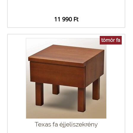
11 990 Ft
tömör fa
Texas fa éjjeliszekrény