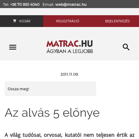
Tel:
+36 70 930 4040
Email:
web@matrac.hu
KOSÁR
REGISZTRÁCIÓ
BEJELENTKEZÉS
2011.11.09.
Ossza meg!
Az alvás 5 előnye
A világ tudósai, orvosai, kutatói nem teljesen értik az