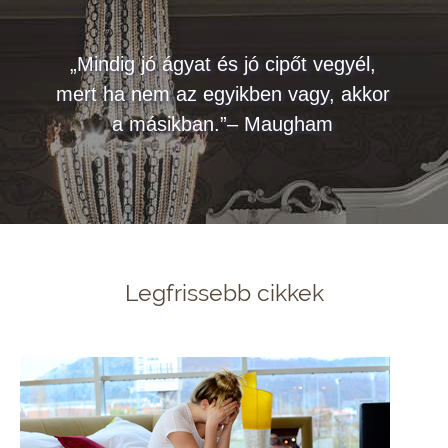
„Mindig jó ágyat és jó cipőt vegyél,
mert ha nem az egyikben vagy, akkor
a másikban.”– Maugham
Legfrissebb cikkek