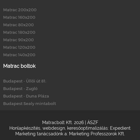
Matrac 200x200
Matrac 160x200
Matrac 80x200
Matrac 180x200
Matrac 90x200
Matrac 120x200
Matrac 140x200
Matrac boltok
Budapest - Üllői út 81.
Budapest - Zugló
Budapest - Duna Pláza
Budapest Sealy mintabolt
Matracbolt Kft. 2026 |
ÁSZF
Honlapkészítés
,
webdesign
,
keresőoptimalizálás
:
Expedient
Marketing tanácsadónk a:
Marketing Professzorok Kft.