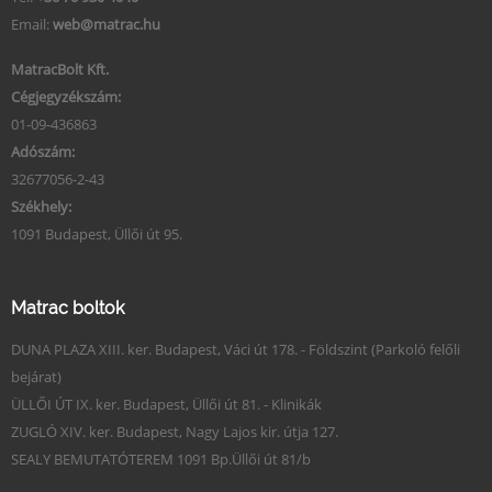
Email:
web@matrac.hu
MatracBolt Kft.
Cégjegyzékszám:
01-09-436863
Adószám:
32677056-2-43
Székhely:
1091 Budapest, Üllői út 95.
Matrac boltok
DUNA PLAZA XIII. ker. Budapest, Váci út 178. - Földszint (Parkoló felőli
bejárat)
ÜLLŐI ÚT IX. ker. Budapest, Üllői út 81. - Klinikák
ZUGLÓ XIV. ker. Budapest, Nagy Lajos kir. útja 127.
SEALY BEMUTATÓTEREM 1091 Bp.Üllői út 81/b