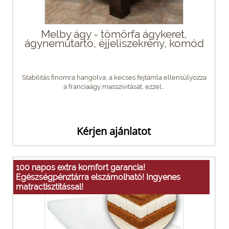
Melby ágy - tömörfa ágykeret,
ágyneműtartó, éjjeliszekrény, komód
Stabilitás finomra hangolva, a kecses fejtámla ellensúlyozza
a franciaágy masszivitását, ezzel...
Kérjen ajánlatot
100 napos extra komfort garancia!
Egészségpénztárra elszámolható! Ingyenes
matractisztítással!