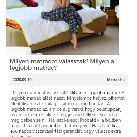
Milyen matracot válasszak? Milyen a
legjobb matrac?
2020.09.10.
Matrac.hu
Milyen matracot válasszak? Milyen a legjobb matrac? A
legjobb matrac alátámaszt, kényelembe helyez, pihentet.
Mentálisan és fizikailag is kitűnő állapotban tart. A
legjobb matrac az, amibe alig várod, hogy belehuppanj
és amiből nem is akarsz reggelente felkelni. Sőt néha
még délben sem… Na, ezt keresd! Próbáld ki a boltban,
majd élj az otthoni próba lehetőségével! Használd ki a
100 napos visszavásárlási garanciát, vagy válassz extra
garanciával...