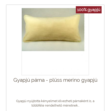
100% gyapjú
Gyapjú párna - plüss merino gyapjú
Gyapjú nyújtotta kényelmet élvezheti párnaként is, a
többféle rendelhető méretnek...