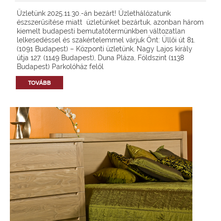
Üzletünk 2025.11.30.-án bezárt! Üzlethálózatunk
észszerűsítése miatt üzletünket bezártuk, azonban három
kiemelt budapesti bemutatótermünkben változatlan
lelkesedéssel és szakértelemmel várjuk Önt: Üllői út 81.
(1091 Budapest) – Központi üzletünk, Nagy Lajos király
útja 127. (1149 Budapest), Duna Pláza, Földszint (1138
Budapest) Parkolóház felől
TOVÁBB