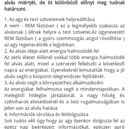
alvás miértjét, de öt különböző előnyt meg tudnak
határozni.
1. Az agy és test szöveteinek helyreállítása
A nem - REM fázisban ( ez a legmélyebb szakasza az
alvásnak ) állnak helyre a test szövetei.Az úgynevezett
REM fázisban ( a gyors szemmozgás angol rövidítése )
az agy regenerálódk a legjobban.
2. Az alvás ideje alatt energia halmozódik fel
Az aktív életet élőknél sokkal több energia halmozódik
fel alvás alatt, mivel a szervezet felkészíti a következő
napra az energiákat. Gyerekeknél kimutatták hogy a jó
alvás segíti a központi idegrendszer fejlődését.
3. Az alvás segít a környezethez alkalmazkodni
Az energiákat felhalmozva segít a mindennapokban. A
melegből hidegbe járkálásnál, a nagy hőség és
szélviharok elviselésénél és a test rugalmasságában is
jelen van az alvás hatása.
4. Információk tárolása és feldolgozása
Sok tudós véli úgy hogy az agy ilyenkor dolgozza fel az
egész nap beérkezett információkat. egészen apró