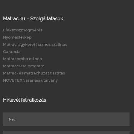
Matrac.hu – Szolgáltatások
Elektroszmogmérés
Nyomástérkép
Matrac, ágykeret házhoz szállítás
Garancia
Matracpróba otthon
Matraccsere program
Matrac- és matrachuzat tisztítás
NOVETEX vásárlási utalvány
Hírlevél feliratkozás