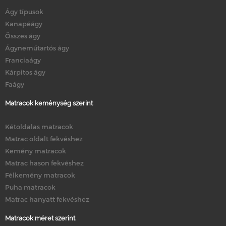
Ágy típusok
Kanapéágy
Összes ágy
Ágyneműtartós ágy
Franciaágy
Kárpitos ágy
Faágy
Matracok keménység szerint
Kétoldalas matracok
Matrac oldalt fekvéshez
Kemény matracok
Matrac hason fekvéshez
Félkemény matracok
Puha matracok
Matrac hanyatt fekvéshez
Matracok méret szerint