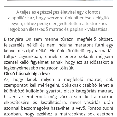
A teljes és egészséges életvitel egyik fontos
alappillére az, hogy szervezetünk pihenése kielégítő
legyen, ehhez pedig elengedhetetlen a testünkhöz
legjobban illeszkedő matrac és paplan kiválasztása.
Bizonyára Ön sem menne túrázni megfelelő öltözet,
felszerelés nélkül és nem indulna maratont futni egy
kényelmes cipő nélkül. Életünk körülbelül egyharmadát
töltjük ágyunkban, ennek ellenére sokunk mégsem
szentel kellő figyelmet annak, hogy ezt az időszakot a
legkényelmesebb matracon töltsük.
Olcsó húsnak híg a leve
Az, hogy kinek milyen a megfelelő matrac, sok
szempontot kell mérlegelni. Sokaknak csábító lehet a
különböző külföldön gyártott olcsó kategóriás matrac,
hiszen az embernek még várnia sem kell a matrac
elkészítésére és kiszállítására, mivel vásárlás után
azonnal becsomagolva hazaviheti a vevő. Fontos tudni
azonban, hogy ezekhez a matracokhoz sok esetben