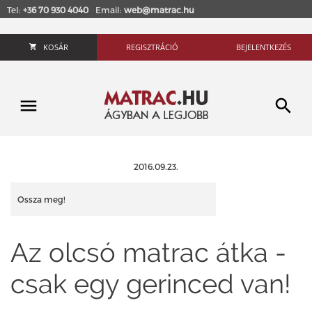
Tel:
+36 70 930 4040
Email:
web@matrac.hu
KOSÁR
REGISZTRÁCIÓ
BEJELENTKEZÉS
2016.09.23.
Ossza meg!
Az olcsó matrac átka -
csak egy gerinced van!