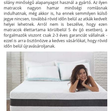
silány minőségű alapanyagot használ a gyártó. Az ilyen
matracok nagyon hamar minőségi romlásnak
indulhatnak, még akkor is, ha ennek semmilyen külső
jegye nincsen, továbbá rövid időn belül az atkák kedvelt
helyei lehetnek. Arról nem is beszélve, hogy ezen
matracok élettartama körülbelül 5 év (jó esetben), a
forgalmazók viszont csak 2-3 éves garanciát vállalnak -
ezzel is arra ösztönözve a kedves vásárlókat, hogy rövid
időn belül újravásároljanak.