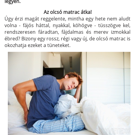
legyen.
Az olcsó matrac átka!
Úgy érzi magát reggelente, mintha egy hete nem aludt
volna - fájós háttal, nyakkal, köhögve - tüsszögve kel,
rendszeresen fáradtan, fájdalmas és merev izmokkal
ébred? Bizony egy rossz, régi vagy új, de olcsó matrac is
okozhatja ezeket a tüneteket.