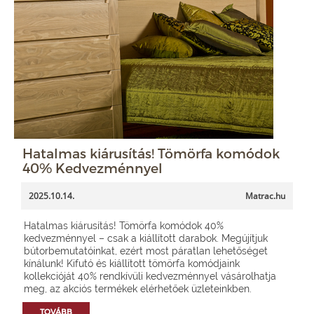
Hatalmas kiárusítás! Tömörfa komódok
40% Kedvezménnyel
2025.10.14.
Matrac.hu
Hatalmas kiárusítás! Tömörfa komódok 40%
kedvezménnyel – csak a kiállított darabok. Megújítjuk
bútorbemutatóinkat, ezért most páratlan lehetőséget
kínálunk! Kifutó és kiállított tömörfa komódjaink
kollekcióját 40% rendkívüli kedvezménnyel vásárolhatja
meg, az akciós termékek elérhetőek üzleteinkben.
TOVÁBB