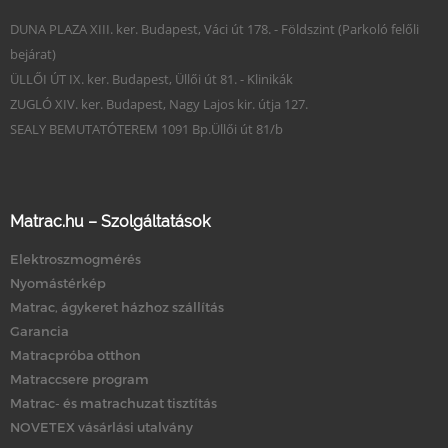
DUNA PLAZA XIII. ker. Budapest, Váci út 178. - Földszint (Parkoló felőli
bejárat)
ÜLLŐI ÚT IX. ker. Budapest, Üllői út 81. - Klinikák
ZUGLÓ XIV. ker. Budapest, Nagy Lajos kir. útja 127.
SEALY BEMUTATÓTEREM 1091 Bp.Üllői út 81/b
Matrac.hu – Szolgáltatások
Elektroszmogmérés
Nyomástérkép
Matrac, ágykeret házhoz szállítás
Garancia
Matracpróba otthon
Matraccsere program
Matrac- és matrachuzat tisztítás
NOVETEX vásárlási utalvány