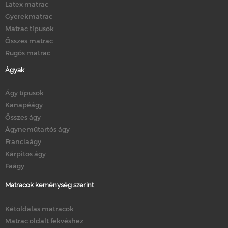
Latex matrac
Gyerekmatrac
Matrac típusok
Összes matrac
Rugós matrac
Ágyak
Ágy típusok
Kanapéágy
Összes ágy
Ágyneműtartós ágy
Franciaágy
Kárpitos ágy
Faágy
Matracok keménység szerint
Kétoldalas matracok
Matrac oldalt fekvéshez