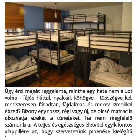
Úgy érzi magát reggelente, mintha egy hete nem aludt
volna - fájós háttal, nyakkal, köhögve - tüsszögve kel,
rendszeresen fáradtan, fájdalmas és merev izmokkal
ébred? Bizony egy rossz, régi vagy új, de olcsó matrac is
okozhatja ezeket a tüneteket, ha nem megfelelő
számunkra. A teljes és egészséges életvitel egyik fontos
alappillére az, hogy szervezetünk pihenése kielégítő