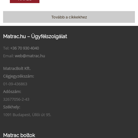
Tovább a cikkekhez
Matrac.hu – Ügyfélszolgálat
Tel:
+36 70 930 4040
Email:
web@matrac.hu
MatracBolt Kft.
Cégjegyzékszám:
01-09-436863
Adószám:
32677056-2-43
Székhely:
1091 Budapest, Üllői út 95.
Matrac boltok