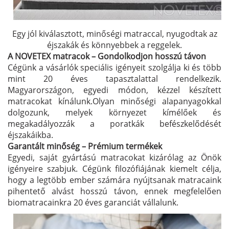
Egy jól kiválasztott, minőségi matraccal, nyugodtak az
éjszakák és könnyebbek a reggelek.
A NOVETEX matracok – Gondolkodjon hosszú távon
Cégünk a vásárlók speciális igényeit szolgálja ki és több
mint 20 éves tapasztalattal rendelkezik.
Magyarországon, egyedi módon, kézzel készített
matracokat kínálunk.Olyan minőségi alapanyagokkal
dolgozunk, melyek környezet kímélőek és
megakadályozzák a poratkák befészkelődését
éjszakáikba.
Garantált minőség – Prémium termékek
Egyedi, saját gyártású matracokat kizárólag az Önök
igényeire szabjuk. Cégünk filozófiájának kiemelt célja,
hogy a legtöbb ember számára nyújtsanak matracaink
pihentető alvást hosszú távon, ennek megfelelően
biomatracainkra 20 éves garanciát vállalunk.