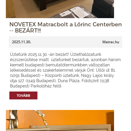
NOVETEX Matracbolt a Lőrinc Centerben
-- BEZÁRT!!!
2025.11.30.
Matrac.hu
Üzletünk 2025.11.30.-án bezárt! Üzlethálózatunk
észszerűsítése miatt üzletünket bezártuk, azonban három
kiemelt budapesti bemutatótermünkben változatlan
lelkesedéssel és szakértelemmel várjuk Önt: Üllői út 81.
(1091 Budapest) – Központi üzletünk, Nagy Lajos király
útja 127. (1149 Budapest), Duna Pláza, Földszint (1138
Budapest) Parkolóház felől
TOVÁBB