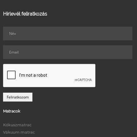
Hírlevél feliratkozás
Matracok
Kókuszmatrac
Vákuum matrac