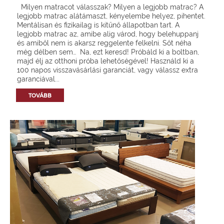
Milyen matracot válasszak? Milyen a legjobb matrac? A
legjobb matrac alátámaszt, kényelembe helyez, pihentet.
Mentálisan és fizikailag is kitűnő állapotban tart. A
legjobb matrac az, amibe alig várod, hogy belehuppanj
és amiből nem is akarsz reggelente felkelni. Sőt néha
még délben sem… Na, ezt keresd! Próbáld ki a boltban,
majd élj az otthoni próba lehetőségével! Használd ki a
100 napos visszavásárlási garanciát, vagy válassz extra
garanciával...
TOVÁBB