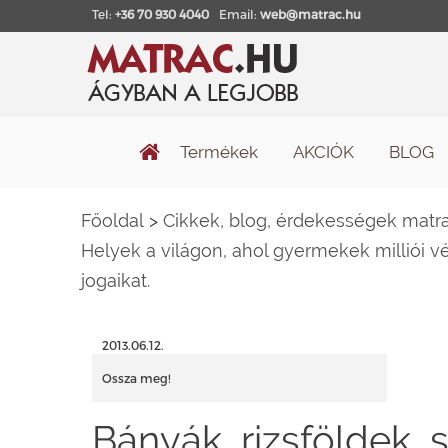
Tel:
+36 70 930 4040
Email:
web@matrac.hu
Termékek
AKCIÓK
BLOG
Főoldal
>
Cikkek, blog, érdekességek matra
Helyek a világon, ahol gyermekek milliói 
jogaikat.
2013.06.12.
Ossza meg!
Bányák, rizsföldek,