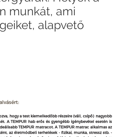
an munkát, ami
geiket, alapvető
lvásért:
zva, hogy a test kiemelkedőbb részeire (váll, csípő) nagyobb
sét.
A TEMPUR hab erős és gyengébb igénybevétel esetén is
egideálisabb TEMPUR matracot.
A TEMPUR matrac alkalmas az
t, az életmódbeli terhelések - fizikai, munka, stressz stb. -