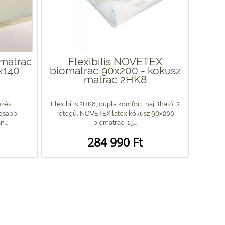
 matrac
Flexibilis NOVETEX
0x140
biomatrac 90x200 - kókusz
matrac 2HK8
zés,
Flexibilis 2HK8, dupla komfort, hajlítható, 3
tosabb
rétegű, NOVETEX latex kókusz 90x200
...
biomatrac, 15...
284 990 Ft