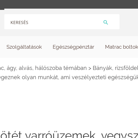
Szolgáltatások
Egészségpénztár
Matrac bolto
c, ágy, alvás, hálószoba témában
>
Bányák, rizsföld
végeznek olyan munkát, ami veszélyezteti egészségüke
 sötét varróüzemek, vegys