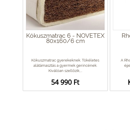
Kókuszmatrac 6 - NOVETEX
Rh
80x160/6 cm
Kókuszmatrac gyerekeknek. Tökéletes
A Rho
alátámasztás a gyermek gerincének.
éjj
Kiválóan szellőzik,...
54 990 Ft