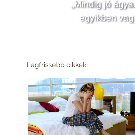
„Mindig jó ágya
egyikben vag
Legfrissebb cikkek