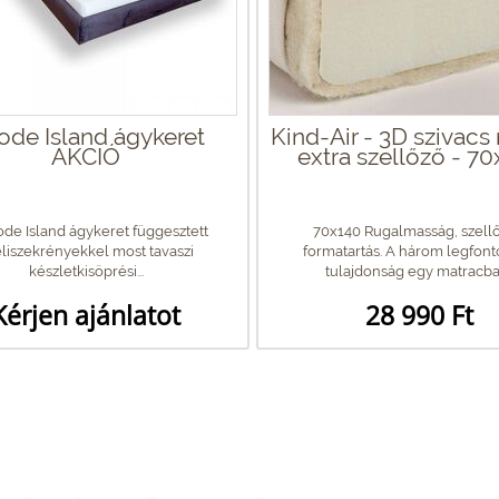
ode Island ágykeret
Kind-Air - 3D szivacs
AKCIÓ
extra szellőző - 7
de Island ágykeret függesztett
70x140 Rugalmasság, szellő
eliszekrényekkel most tavaszi
formatartás. A három legfon
készletkisöprési...
tulajdonság egy matracban
Kérjen ajánlatot
28 990 Ft