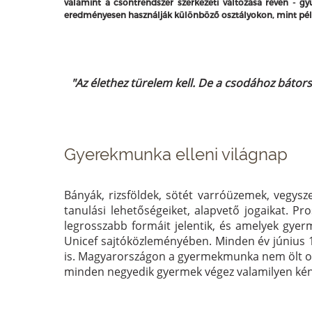
valamint a csontrendszer szerkezeti változása révén - g
eredményesen használják különböző osztályokon, mint példá
"Az élethez türelem kell. De a csodához bátors
Gyerekmunka elleni világnap
Bányák, rizsföldek, sötét varróüzemek, vegysz
tanulási lehetőségeiket, alapvető jogaikat. 
legrosszabb formáit jelentik, és amelyek gyerm
Unicef sajtóközleményében. Minden év június 12
is. Magyarországon a gyermekmunka nem ölt olyan
minden negyedik gyermek végez valamilyen ké