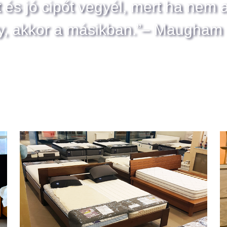
t és jó cipőt vegyél, mert ha nem 
y, akkor a másikban.”– Maugham