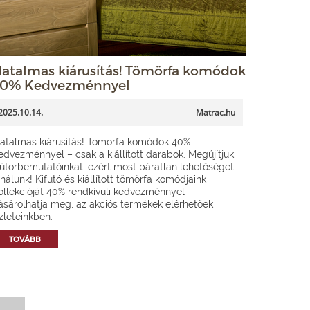
atalmas kiárusítás! Tömörfa komódok
0% Kedvezménnyel
2025.10.14.
Matrac.hu
atalmas kiárusítás! Tömörfa komódok 40%
edvezménnyel – csak a kiállított darabok. Megújítjuk
útorbemutatóinkat, ezért most páratlan lehetőséget
ínálunk! Kifutó és kiállított tömörfa komódjaink
ollekcióját 40% rendkívüli kedvezménnyel
ásárolhatja meg, az akciós termékek elérhetőek
zleteinkben.
TOVÁBB