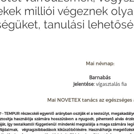
ekek milliói végeznek oly
égüket, tanulási lehetősé
Mai névnap:
Barnabás
Jelentése
: vígasztalás fia
Mai NOVETEX tanács az egészséges a
? -
TEMPUR részecskéi egyenlő arányban osztják el a testsúlyt, megakadályo
ztosítja használója számára hosszútávon a nyugodt, pihentető alvás érzé
máját, így testalkattól függetlenül mindenki megtalálja a maga számára l
fájdalmak, végtagzsibbadások kiküszöbölésére.
Használhatja megelőzéskén