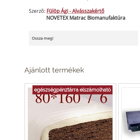
Szerző:
Fülöp Ági - Alvásszakértő
NOVETEX Matrac Biomanufaktúra
Ossza meg!
Ajánlott termékek
egészségpénztárra elszámolható