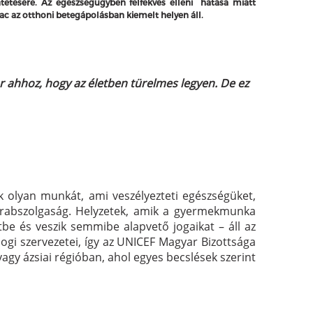
ntetésére.
Az egészségügyben felfekvés elleni hatása miatt
 az otthoni betegápolásban kiemelt helyen áll.
or ahhoz, hogy az életben türelmes legyen. De ez
k olyan munkát, ami veszélyezteti egészségüket,
, rabszolgaság. Helyzetek, amik a gyermekmunka
tbe és veszik semmibe alapvető jogaikat – áll az
jogi szervezetei, így az UNICEF Magyar Bizottsága
agy ázsiai régióban, ahol egyes becslések szerint