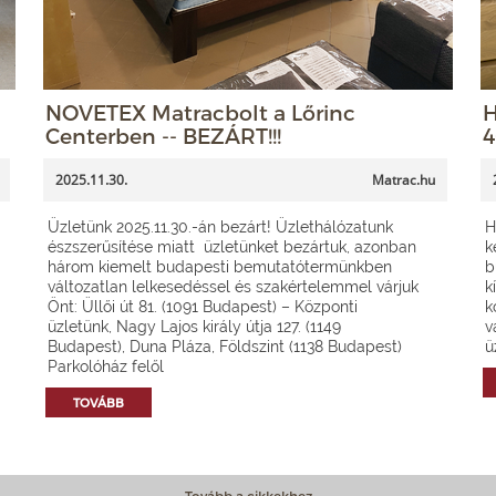
NOVETEX Matracbolt a Lőrinc
H
Centerben -- BEZÁRT!!!
4
2025.11.30.
Matrac.hu
Üzletünk 2025.11.30.-án bezárt! Üzlethálózatunk
H
észszerűsítése miatt üzletünket bezártuk, azonban
k
három kiemelt budapesti bemutatótermünkben
b
változatlan lelkesedéssel és szakértelemmel várjuk
k
Önt: Üllői út 81. (1091 Budapest) – Központi
k
üzletünk, Nagy Lajos király útja 127. (1149
v
Budapest), Duna Pláza, Földszint (1138 Budapest)
ü
Parkolóház felől
TOVÁBB
Tovább a cikkekhez