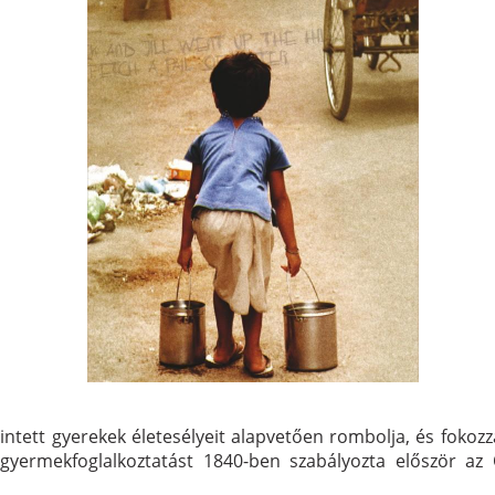
ntett gyerekek életesélyeit alapvetően rombolja, és fokozz
yermekfoglalkoztatást 1840-ben szabályozta először az O