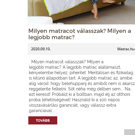
Milyen matracot válasszak? Milyen a
legjobb matrac?
2020.09.10.
Matrac.hu
Milyen matracot válasszak? Milyen a
legjobb matrac? A legjobb matrac alátámaszt,
kényelembe helyez, pihentet. Mentálisan és fizikailag
is kitűnő állapotban tart. A legjobb matrac az, amibe
alig várod, hogy belehuppanj és amiből nem is akarsz
reggelente felkelni. Sőt néha még délben sem… Na,
ezt keresd! Próbáld ki a boltban, majd élj az otthoni
próba lehetőségével! Használd ki a 100 napos
visszavásárlási garanciát, vagy válassz extra
garanciával...
TOVÁBB