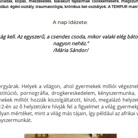
yulladás, kopás, meszesedés, kialakult fájdalmak csökkentésére, megszü
ul: égési osztály, traumatológia, krónikus bel-osztályok.
A TEMPUR matrac
A nap idézete:
ág kell. Az egyszerű, a csendes csoda, mikor valaki elég bát
nagyon nehéz.
"
/Mária Sándor/
ergyárak. Helyek a világon, ahol gyermekek milliói végezne
Prostitúció, pornográfia, drogkereskedelem, kényszermunka
ekek milliót hozzák kiszolgáltatott, kínzó, megalázó helyze
-én az ő helyzetükre hívják fel a figyelmet a világ gyermek
 mértéket, mint a világ más tájain, így például az afrikai v
nyszermunkát.