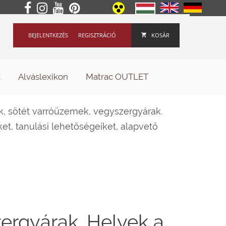
BEJELENTKEZÉS
REGISZTRÁCIÓ
KOSÁR
k
Alváslexikon
Matrac OUTLET
ek, sötét varróüzemek, vegyszergyárak.
t, tanulási lehetőségeiket, alapvető
zergyárak. Helyek a