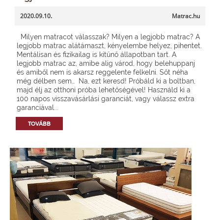
2020.09.10.
Matrac.hu
Milyen matracot válasszak? Milyen a legjobb matrac? A
legjobb matrac alátámaszt, kényelembe helyez, pihentet.
Mentálisan és fizikailag is kitűnő állapotban tart. A
legjobb matrac az, amibe alig várod, hogy belehuppanj
és amiből nem is akarsz reggelente felkelni. Sőt néha
még délben sem… Na, ezt keresd! Próbáld ki a boltban,
majd élj az otthoni próba lehetőségével! Használd ki a
100 napos visszavásárlási garanciát, vagy válassz extra
garanciával...
TOVÁBB