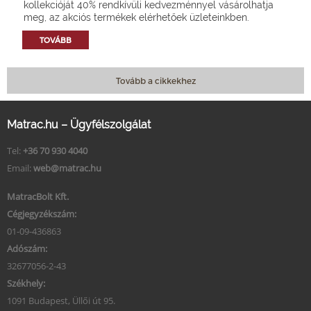
kollekcióját 40% rendkívüli kedvezménnyel vásárolhatja
meg, az akciós termékek elérhetőek üzleteinkben.
TOVÁBB
Tovább a cikkekhez
Matrac.hu – Ügyfélszolgálat
Tel:
+36 70 930 4040
Email:
web@matrac.hu
MatracBolt Kft.
Cégjegyzékszám:
01-09-436863
Adószám:
32677056-2-43
Székhely:
1091 Budapest, Üllői út 95.