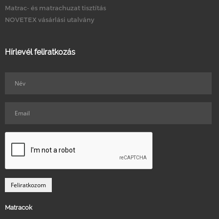
Matrac- és matrachuzat tisztítás
NOVETEX vásárlási utalvány
Hírlevél feliratkozás
Matracok