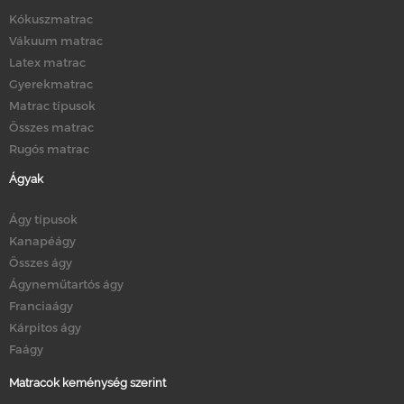
Kókuszmatrac
Vákuum matrac
Latex matrac
Gyerekmatrac
Matrac típusok
Összes matrac
Rugós matrac
Ágyak
Ágy típusok
Kanapéágy
Összes ágy
Ágyneműtartós ágy
Franciaágy
Kárpitos ágy
Faágy
Matracok keménység szerint