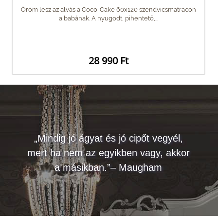
Öröm lesz az alvás a Coco-Cake 60x120 szendvicsmatracon
a babának. A nyugodt, pihentető,...
28 990 Ft
„Mindig jó ágyat és jó cipőt vegyél,
mert ha nem az egyikben vagy, akkor
a másikban.”– Maugham