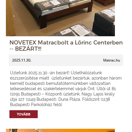
NOVETEX Matracbolt a Lőrinc Centerben
-- BEZÁRT!!!
2025.11.30.
Matrac.hu
Üzletünk 2025.11.30.-án bezárt! Üzlethálózatunk
észszerűsítése miatt üzletünket bezártuk, azonban három
kiemelt budapesti bemutatótermünkben változatlan
lelkesedéssel és szakértelemmel várjuk Önt: Üllői út 81.
(1091 Budapest) – Központi üzletünk, Nagy Lajos király
útja 127. (1149 Budapest), Duna Pláza, Földszint (1138
Budapest) Parkolóház felől
TOVÁBB