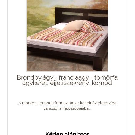
Brondby ágy - franciaágy - tömörfa
ágykeret, éjjeliszekrény, komód
A modern, letisztult formavilág a skandináv életérzést
varázsolja hálószobájába....
Kérjen ajánlatot