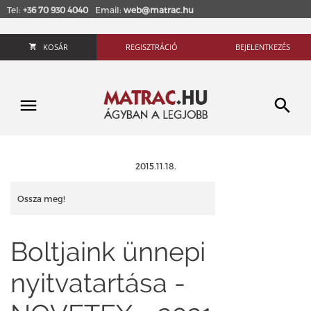
Tel:
+36 70 930 4040
Email:
web@matrac.hu
KOSÁR
REGISZTRÁCIÓ
BEJELENTKEZÉS
2015.11.18.
Ossza meg!
Boltjaink ünnepi
nyitvatartása -