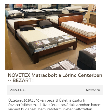
NOVETEX Matracbolt a Lőrinc Centerben
-- BEZÁRT!!!
2025.11.30.
Matrac.hu
Üzletünk 2025.11.30.-án bezárt! Üzlethálózatunk
észszerűsítése miatt üzletünket bezártuk, azonban három
kiemelt budapesti bemutatótermünkben változatlan