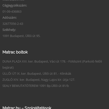
Cégjegyzékszám:
01-09-436863
Adószám:
32677056-2-43
Székhely:
1091 Budapest, Üllői út 95.
Matrac boltok
DUNA PLAZA XIII. ker. Budapest, Váci út 178. - Földszint (Parkoló felőli
bejárat)
ÜLLŐI ÚT IX. ker. Budapest, Üllői út 81. - Klinikák
ZUGLÓ XIV. ker. Budapest, Nagy Lajos kir. útja 127.
SEALY BEMUTATÓTEREM 1091 Bp.Üllői út 81/b
Matrac.hu – Szolgáltatások