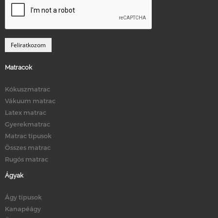
Matracok
Kókuszmatrac
Vákuum matrac
Latex matrac
Gyerekmatrac
Matrac típusok
Összes matrac
Rugós matrac
Ágyak
Ágy típusok
Kanapéágy