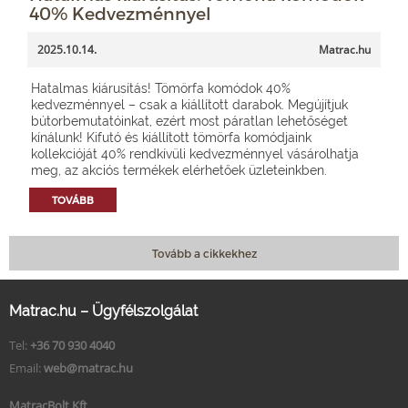
40% Kedvezménnyel
2025.10.14.
Matrac.hu
Hatalmas kiárusítás! Tömörfa komódok 40%
kedvezménnyel – csak a kiállított darabok. Megújítjuk
bútorbemutatóinkat, ezért most páratlan lehetőséget
kínálunk! Kifutó és kiállított tömörfa komódjaink
kollekcióját 40% rendkívüli kedvezménnyel vásárolhatja
meg, az akciós termékek elérhetőek üzleteinkben.
TOVÁBB
Tovább a cikkekhez
Matrac.hu – Ügyfélszolgálat
Tel:
+36 70 930 4040
Email:
web@matrac.hu
MatracBolt Kft.