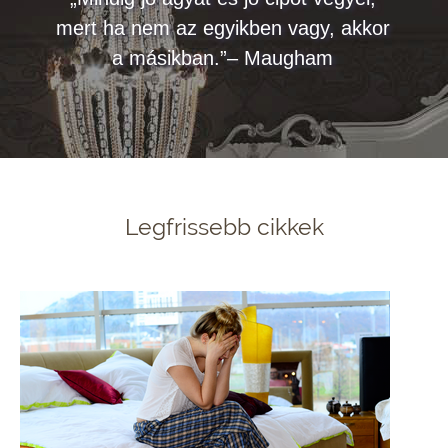
mert ha nem az egyikben vagy, akkor
a másikban.”– Maugham
Legfrissebb cikkek