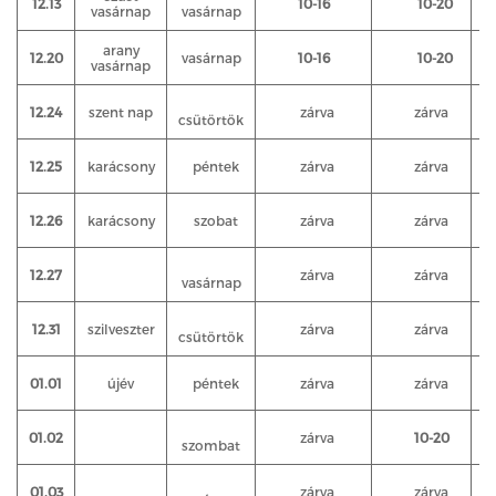
12.13
10-16
10-20
vasárnap
vasárnap
arany
12.20
vasárnap
10-16
10-20
vasárnap
12.24
szent nap
zárva
zárva
csütörtök
12.25
karácsony
péntek
zárva
zárva
12.26
karácsony
szobat
zárva
zárva
12.27
zárva
zárva
vasárnap
12.31
szilveszter
zárva
zárva
csütörtök
01.01
újév
péntek
zárva
zárva
01.02
zárva
10-20
szombat
01.03
zárva
zárva