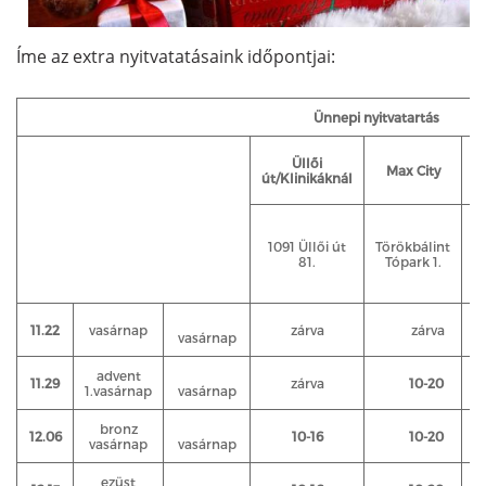
Íme az extra nyitvatatásaink időpontjai:
Ünnepi nyitva
Üllői
Max City
út/Klinikáknál
Ü
V
1091 Üllői út
Törökbálint
K
81.
Tópark 1.
11.22
vasárnap
zárva
zárva
vasárnap
advent
11.29
zárva
10-20
1.vasárnap
vasárnap
bronz
12.06
10-16
10-20
vasárnap
vasárnap
ezüst