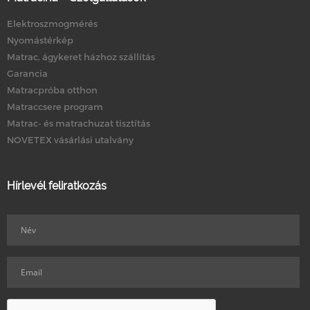
Elektroszmogmérés
Nyomástérkép
Matrac, ágykeret házhoz szállítás
Garancia
Matracpróba otthon
Matraccsere program
Matrac- és matrachuzat tisztítás
NOVETEX vásárlási utalvány
Hírlevél feliratkozás