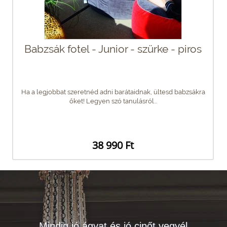
Babzsák fotel - Junior - szürke - piros
Ha a legjobbat szeretnéd adni barátaidnak, ültesd babzsákra
őket! Legyen szó tanulásról...
38 990 Ft
„Mindig jó ágyat és jó cipőt vegyél,