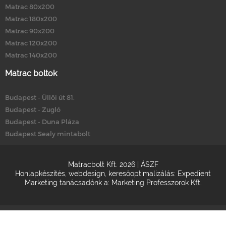
Matrac 80x200
Matrac 180x200
Matrac 90x200
Matrac 120x200
Matrac 140x200
Matrac boltok
Budapest - Üllői út 81.
Budapest - Zugló
Budapest - Duna Pláza
Budapest Sealy mintabolt
Matracbolt Kft. 2026 |
ÁSZF
Honlapkészítés
,
webdesign
,
keresőoptimalizálás
:
Expedient
Marketing tanácsadónk a:
Marketing Professzorok Kft.