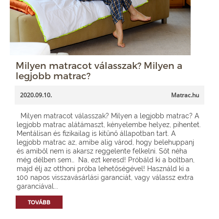
Milyen matracot válasszak? Milyen a
legjobb matrac?
2020.09.10.
Matrac.hu
Milyen matracot válasszak? Milyen a legjobb matrac? A
legjobb matrac alátámaszt, kényelembe helyez, pihentet.
Mentálisan és fizikailag is kitűnő állapotban tart. A
legjobb matrac az, amibe alig várod, hogy belehuppanj
és amiből nem is akarsz reggelente felkelni. Sőt néha
még délben sem… Na, ezt keresd! Próbáld ki a boltban,
majd élj az otthoni próba lehetőségével! Használd ki a
100 napos visszavásárlási garanciát, vagy válassz extra
garanciával...
TOVÁBB