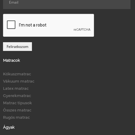
Matracok
Kókuszmatrac
Vákuum matrac
Latex matrac
Gyerekmatrac
Matrac típusok
Összes matrac
Rugós matrac
Ágyak