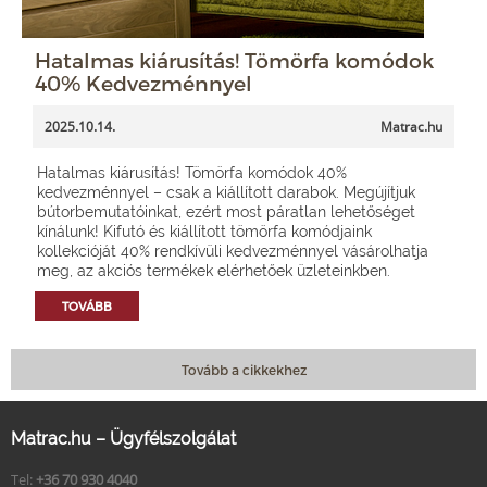
Hatalmas kiárusítás! Tömörfa komódok
40% Kedvezménnyel
2025.10.14.
Matrac.hu
Hatalmas kiárusítás! Tömörfa komódok 40%
kedvezménnyel – csak a kiállított darabok. Megújítjuk
bútorbemutatóinkat, ezért most páratlan lehetőséget
kínálunk! Kifutó és kiállított tömörfa komódjaink
kollekcióját 40% rendkívüli kedvezménnyel vásárolhatja
meg, az akciós termékek elérhetőek üzleteinkben.
TOVÁBB
Tovább a cikkekhez
Matrac.hu – Ügyfélszolgálat
Tel:
+36 70 930 4040