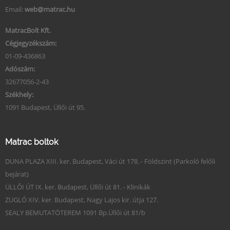
Email:
web@matrac.hu
MatracBolt Kft.
Cégjegyzékszám:
01-09-436863
Adószám:
32677056-2-43
Székhely:
1091 Budapest, Üllői út 95.
Matrac boltok
DUNA PLAZA XIII. ker. Budapest, Váci út 178. - Földszint (Parkoló felőli
bejárat)
ÜLLŐI ÚT IX. ker. Budapest, Üllői út 81. - Klinikák
ZUGLÓ XIV. ker. Budapest, Nagy Lajos kir. útja 127.
SEALY BEMUTATÓTEREM 1091 Bp.Üllői út 81/b