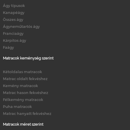
Ágy típusok
Kanapéágy
Összes ágy
Ágyneműtartós ágy
Franciaágy
Kárpitos ágy
Faágy
Matracok keménység szerint
Kétoldalas matracok
Matrac oldalt fekvéshez
Kemény matracok
Matrac hason fekvéshez
Félkemény matracok
Puha matracok
Matrac hanyatt fekvéshez
Matracok méret szerint