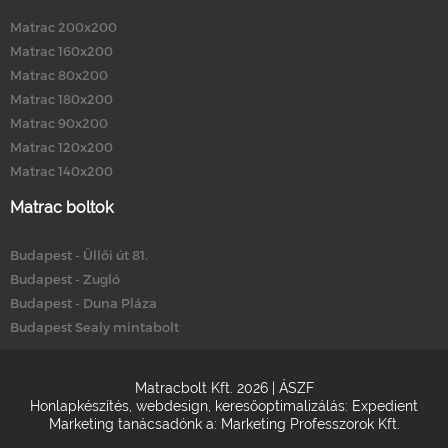
Matrac 200x200
Matrac 160x200
Matrac 80x200
Matrac 180x200
Matrac 90x200
Matrac 120x200
Matrac 140x200
Matrac boltok
Budapest - Üllői út 81.
Budapest - Zugló
Budapest - Duna Pláza
Budapest Sealy mintabolt
Matracbolt Kft. 2026 |
ÁSZF
Honlapkészítés
,
webdesign
,
keresőoptimalizálás
:
Expedient
Marketing tanácsadónk a:
Marketing Professzorok Kft.