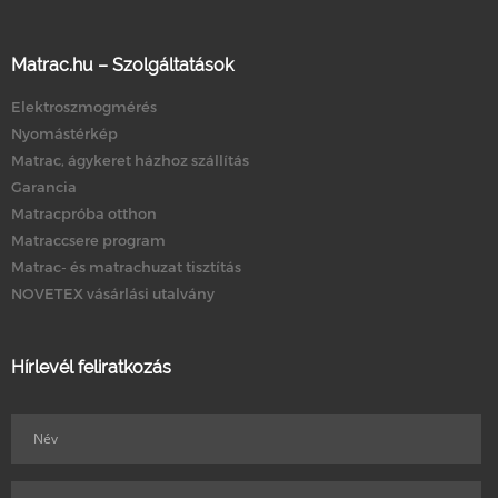
Matrac.hu – Szolgáltatások
Elektroszmogmérés
Nyomástérkép
Matrac, ágykeret házhoz szállítás
Garancia
Matracpróba otthon
Matraccsere program
Matrac- és matrachuzat tisztítás
NOVETEX vásárlási utalvány
Hírlevél feliratkozás