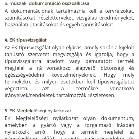
3. műszaki dokumentáció összeállítása
A dokumentációnak tartalmaznia kell a tervrajzokat,
számításokat, részletterveket, vizsgálati eredményeket,
használati utasításokat és egyéb tanúsításokat.
4. EK típusvizsgálat
Az EK típusvizsgálat olyan eljárás, amely során a kijelölt
tanúsító szervezet megvizsgálja és igazolja, hogy a
típusvizsgálatra átadott vagy bemutatott termék
megfelel a rá vonatkozó alapvető biztonsági és
egészségvédelmi követelményeknek. Hogy mely
termékekre és milyen esetekben kell típusvizsgálatot
végeztetni, azt a termékre vonatkozó
irányelvek/rendeletek tartalmazzák részletesen.
5. EK Megfelelőségi nyilatkozat
EK Megfelelőségi nyilatkozat olyan dokumentum,
amelyben a gyártó vagy a forgalmazó írásban
nyilatkozik arról, hogy a termék megfelel az
irányelvekben előírt alapvető egészségvédelmi és