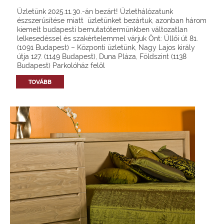
Üzletünk 2025.11.30.-án bezárt! Üzlethálózatunk
észszerűsítése miatt üzletünket bezártuk, azonban három
kiemelt budapesti bemutatótermünkben változatlan
lelkesedéssel és szakértelemmel várjuk Önt: Üllői út 81.
(1091 Budapest) – Központi üzletünk, Nagy Lajos király
útja 127. (1149 Budapest), Duna Pláza, Földszint (1138
Budapest) Parkolóház felől
TOVÁBB