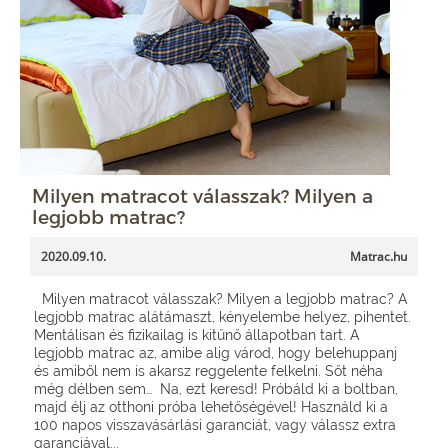
Milyen matracot válasszak? Milyen a
legjobb matrac?
2020.09.10.
Matrac.hu
Milyen matracot válasszak? Milyen a legjobb matrac? A
legjobb matrac alátámaszt, kényelembe helyez, pihentet.
Mentálisan és fizikailag is kitűnő állapotban tart. A
legjobb matrac az, amibe alig várod, hogy belehuppanj
és amiből nem is akarsz reggelente felkelni. Sőt néha
még délben sem… Na, ezt keresd! Próbáld ki a boltban,
majd élj az otthoni próba lehetőségével! Használd ki a
100 napos visszavásárlási garanciát, vagy válassz extra
garanciával...