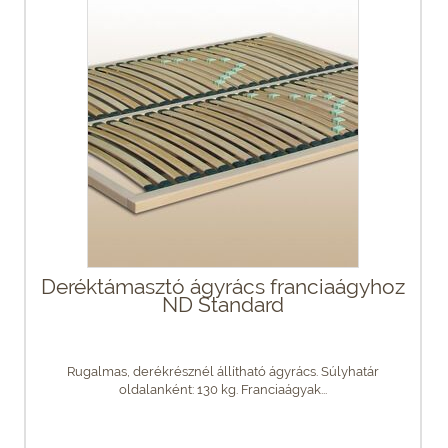
Deréktámasztó ágyrács franciaágyhoz
ND Standard
Rugalmas, derékrésznél állítható ágyrács. Súlyhatár
oldalanként: 130 kg. Franciaágyak...