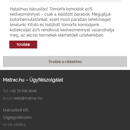
Hatalmas kiárusítás! Tömörfa komódok 40%
kedvezménnyel – csak a kiállított darabok. Megújítjuk
bútorbemutatóinkat, ezért most páratlan lehetőséget
kínálunk! Kifutó és kiállított tömörfa komódjaink
kollekcióját 40% rendkívüli kedvezménnyel vásárolhatja
meg, az akciós termékek elérhetőek üzleteinkben.
TOVÁBB
Tovább a cikkekhez
Matrac.hu – Ügyfélszolgálat
Tel:
+36 70 930 4040
Email:
web@matrac.hu
MatracBolt Kft.
Cégjegyzékszám:
01-09-436863