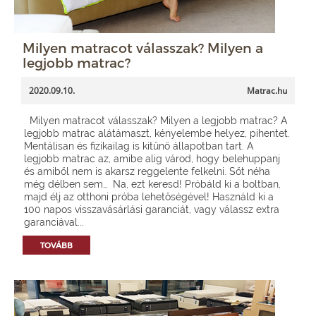
Milyen matracot válasszak? Milyen a
legjobb matrac?
2020.09.10.
Matrac.hu
Milyen matracot válasszak? Milyen a legjobb matrac? A
legjobb matrac alátámaszt, kényelembe helyez, pihentet.
Mentálisan és fizikailag is kitűnő állapotban tart. A
legjobb matrac az, amibe alig várod, hogy belehuppanj
és amiből nem is akarsz reggelente felkelni. Sőt néha
még délben sem… Na, ezt keresd! Próbáld ki a boltban,
majd élj az otthoni próba lehetőségével! Használd ki a
100 napos visszavásárlási garanciát, vagy válassz extra
garanciával...
TOVÁBB