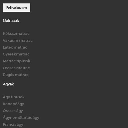
Matracok
Kókuszmatrac
Vákuum matrac
Latex matrac
Gyerekmatrac
Matrac típusok
Összes matrac
Rugós matrac
Ágyak
Ágy típusok
Kanapéágy
Összes ágy
Ágyneműtartós ágy
Franciaágy