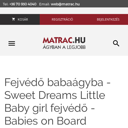
Tel:
+36 70 930 4040
Email:
web@matrac.hu
KOSÁR
REGISZTRÁCIÓ
BEJELENTKEZÉS
Fejvédő babaágyba -
Sweet Dreams Little
Baby girl fejvédő -
Babies on Board