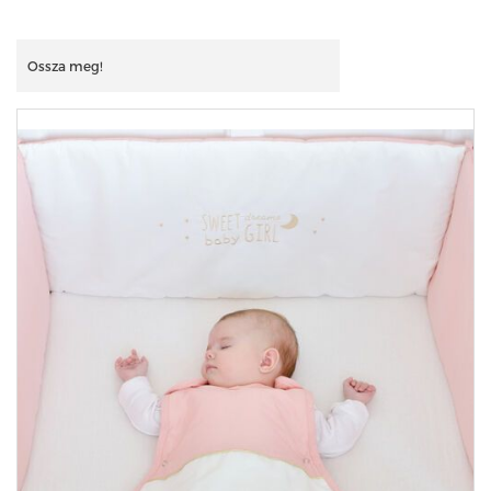
Ossza meg!