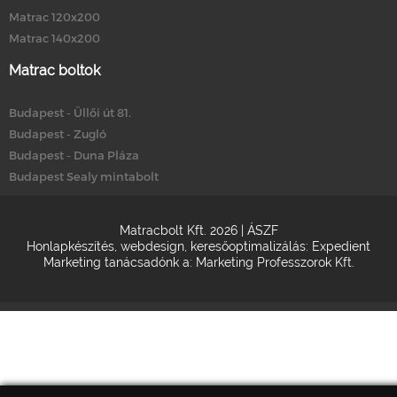
Matrac 120x200
Matrac 140x200
Matrac boltok
Budapest - Üllői út 81.
Budapest - Zugló
Budapest - Duna Pláza
Budapest Sealy mintabolt
Matracbolt Kft. 2026 |
ÁSZF
Honlapkészítés
,
webdesign
,
keresőoptimalizálás
:
Expedient
Marketing tanácsadónk a:
Marketing Professzorok Kft.