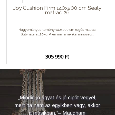
Joy Cushion Firm 140x200 cm Sealy
matrac 26
Hagyományos kemény 140x200 cm rugós matrac.
Súlyhatára 120kg. Prémium amerikai minőség,...
305 990 Ft
„Mindig jó ágyat és jó cipőt vegyél,
mert ha nem az egyikben vagy, akkor
a másikban.”– Maugham