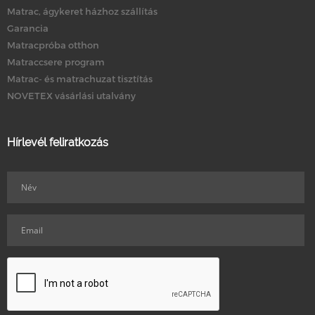
Matrac, ágykeret házhoz szállítás
Garancia
Matracpróba otthon
Matraccsere program
Matrac- és matrachuzat tisztítás
NOVETEX vásárlási utalvány
Hírlevél feliratkozás