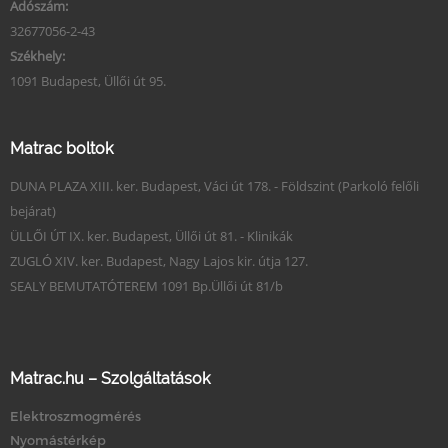
Adószám:
32677056-2-43
Székhely:
1091 Budapest, Üllői út 95.
Matrac boltok
DUNA PLAZA XIII. ker. Budapest, Váci út 178. - Földszint (Parkoló felőli
bejárat)
ÜLLŐI ÚT IX. ker. Budapest, Üllői út 81. - Klinikák
ZUGLÓ XIV. ker. Budapest, Nagy Lajos kir. útja 127.
SEALY BEMUTATÓTEREM 1091 Bp.Üllői út 81/b
Matrac.hu – Szolgáltatások
Elektroszmogmérés
Nyomástérkép