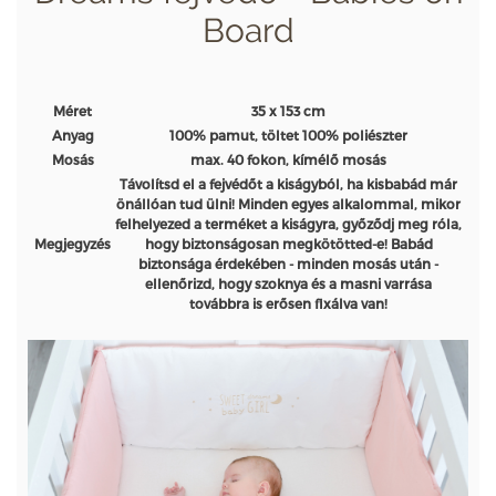
Board
Méret
35 x 153 cm
Anyag
100% pamut, töltet 100% poliészter
Mosás
max. 40 fokon, kímélő mosás
Távolítsd el a fejvédőt a kiságyból, ha kisbabád már
önállóan tud ülni! Minden egyes alkalommal, mikor
felhelyezed a terméket a kiságyra, győződj meg róla,
Megjegyzés
hogy biztonságosan megkötötted-e! Babád
biztonsága érdekében - minden mosás után -
ellenőrizd, hogy szoknya és a masni varrása
továbbra is erősen fixálva van!