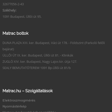
32677056-2-43
Székhely:
1091 Budapest, Üllői út 95.
Matrac boltok
DUNA PLAZA XIII. ker. Budapest, Váci út 178. - Földszint (Parkoló felőli
bejárat)
ÜLLŐI ÚT IX. ker. Budapest, Üllői út 81. - Klinikák
ZUGLÓ XIV. ker. Budapest, Nagy Lajos kir. útja 127.
SEALY BEMUTATÓTEREM 1091 Bp.Üllői út 81/b
Matrac.hu – Szolgáltatások
Elektroszmogmérés
Nyomástérkép