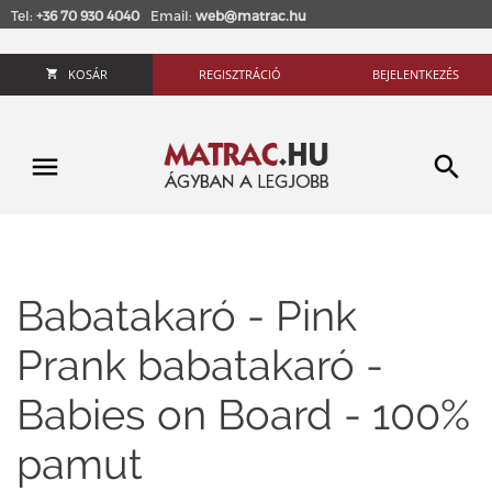
Tel:
+36 70 930 4040
Email:
web@matrac.hu
KOSÁR
REGISZTRÁCIÓ
BEJELENTKEZÉS
Babatakaró - Pink
Prank babatakaró -
Babies on Board - 100%
pamut