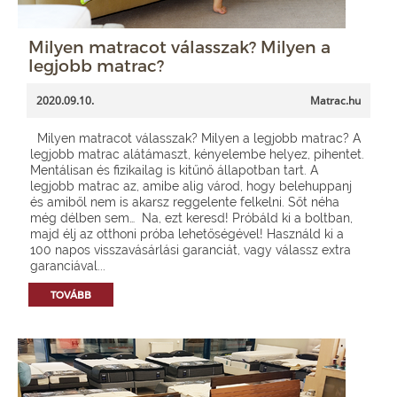
Milyen matracot válasszak? Milyen a
legjobb matrac?
2020.09.10.
Matrac.hu
Milyen matracot válasszak? Milyen a legjobb matrac? A
legjobb matrac alátámaszt, kényelembe helyez, pihentet.
Mentálisan és fizikailag is kitűnő állapotban tart. A
legjobb matrac az, amibe alig várod, hogy belehuppanj
és amiből nem is akarsz reggelente felkelni. Sőt néha
még délben sem… Na, ezt keresd! Próbáld ki a boltban,
majd élj az otthoni próba lehetőségével! Használd ki a
100 napos visszavásárlási garanciát, vagy válassz extra
garanciával...
TOVÁBB