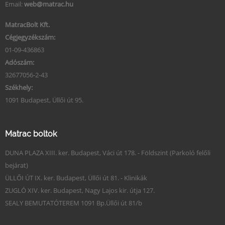
Email:
web@matrac.hu
MatracBolt Kft.
Cégjegyzékszám:
01-09-436863
Adószám:
32677056-2-43
Székhely:
1091 Budapest, Üllői út 95.
Matrac boltok
DUNA PLAZA XIII. ker. Budapest, Váci út 178. - Földszint (Parkoló felőli
bejárat)
ÜLLŐI ÚT IX. ker. Budapest, Üllői út 81. - Klinikák
ZUGLÓ XIV. ker. Budapest, Nagy Lajos kir. útja 127.
SEALY BEMUTATÓTEREM 1091 Bp.Üllői út 81/b