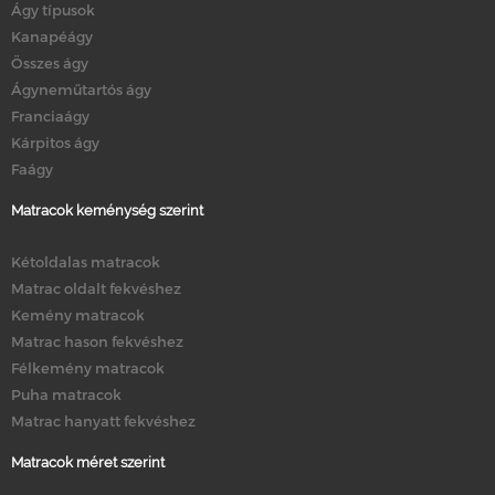
Ágy típusok
Kanapéágy
Összes ágy
Ágyneműtartós ágy
Franciaágy
Kárpitos ágy
Faágy
Matracok keménység szerint
Kétoldalas matracok
Matrac oldalt fekvéshez
Kemény matracok
Matrac hason fekvéshez
Félkemény matracok
Puha matracok
Matrac hanyatt fekvéshez
Matracok méret szerint