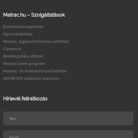
Matrac.hu – Szolgáltatások
Elektroszmogmérés
Nyomástérkép
Matrac, ágykeret házhoz szállítás
Garancia
Matracpróba otthon
Matraccsere program
Matrac- és matrachuzat tisztítás
NOVETEX vásárlási utalvány
Hírlevél feliratkozás