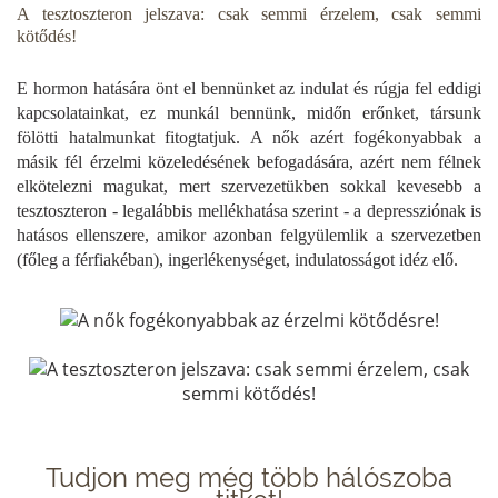
A tesztoszteron jelszava: csak semmi érzelem, csak semmi
kötődés!
E hormon hatására önt el bennünket az indulat és rúgja fel eddigi
kapcsolatainkat, ez munkál bennünk, midőn erőnket, társunk
fölötti hatalmunkat fitogtatjuk. A nők azért fogékonyabbak a
másik fél érzelmi közeledésének befogadására, azért nem félnek
elkötelezni magukat, mert szervezetükben sokkal kevesebb a
tesztoszteron - legalábbis mellékhatása szerint - a depressziónak is
hatásos ellenszere, amikor azonban felgyülemlik a szervezetben
(főleg a férfiakéban), ingerlékenységet, indulatosságot idéz elő.
Tudjon meg még több hálószoba