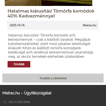
Hatalmas kiárusítás! Tömörfa komódok
40% Kedvezménnyel
2025.10.14.
Matrac.hu
Hatalmas kiárusítás! Tömörfa komódok 40%
kedvezménnyel – csak a kiállított darabok. Megújítjuk
bútorbemutatóinkat, ezért most páratlan lehetőséget
kínálunk! Kifutó és kiállított tömörfa komódjaink
kollekcióját 40% rendkívüli kedvezménnyel vásárolhatja
meg, az akciós termékek elérhetőek üzleteinkben.
TOVÁBB
Tovább a cikkekhez
Matrac.hu – Ügyfélszolgálat
Tel:
+36 70 930 4040