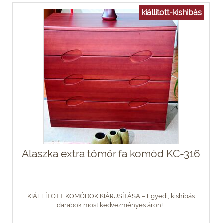
kiállitott-kishibás
Alaszka extra tömör fa komód KC-316
KIÁLLÍTOTT KOMÓDOK KIÁRUSÍTÁSA – Egyedi, kishibás
darabok most kedvezményes áron!...