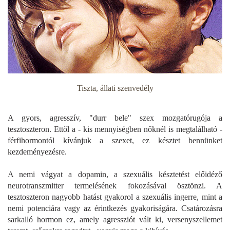
Tiszta, állati szenvedély
A gyors, agresszív, "durr bele" szex mozgatórugója a
tesztoszteron. Ettől a - kis mennyiségben nőknél is megtalálható -
férfihormontól kívánjuk a szexet, ez késztet bennünket
kezdeményezésre.
A nemi vágyat a dopamin, a szexuális késztetést előidéző
neurotranszmitter termelésének fokozásával ösztönzi. A
tesztoszteron nagyobb hatást gyakorol a szexuális ingerre, mint a
nemi potenciára vagy az érintkezés gyakoriságára. Csatározásra
sarkalló hormon ez, amely agressziót vált ki, versenyszellemet