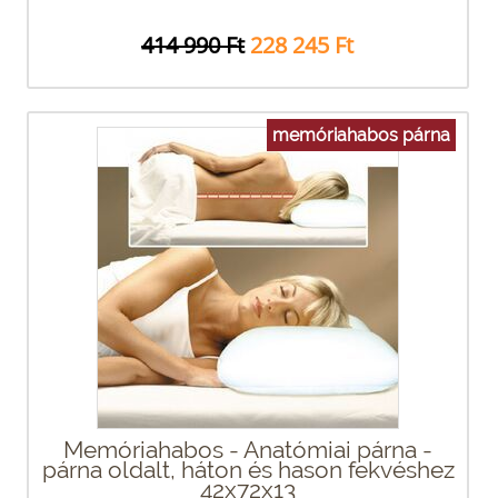
414 990 Ft
228 245 Ft
memóriahabos párna
Memóriahabos - Anatómiai párna -
párna oldalt, háton és hason fekvéshez
42x72x13