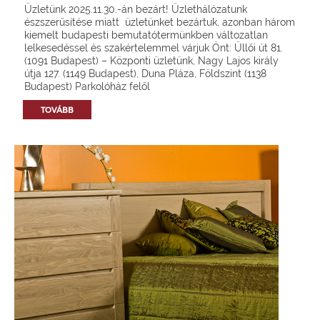
Üzletünk 2025.11.30.-án bezárt! Üzlethálózatunk
észszerűsítése miatt üzletünket bezártuk, azonban három
kiemelt budapesti bemutatótermünkben változatlan
lelkesedéssel és szakértelemmel várjuk Önt: Üllői út 81.
(1091 Budapest) – Központi üzletünk, Nagy Lajos király
útja 127. (1149 Budapest), Duna Pláza, Földszint (1138
Budapest) Parkolóház felől
TOVÁBB