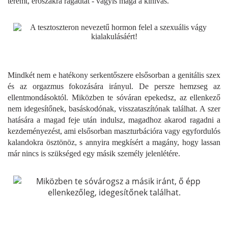
teremt, erőszakra ragadtat - vagyis maga a kihívás.
Mindkét nem e hatékony serkentőszere elsősorban a genitális szex
és az orgazmus fokozására irányul. De persze hemzseg az
ellentmondásoktól. Miközben te sóváran epekedsz, az ellenkező
nem idegesítőnek, basáskodónak, visszataszítónak találhat. A szer
hatására a magad feje után indulsz, magadhoz akarod ragadni a
kezdeményezést, ami elsősorban maszturbációra vagy egyfordulós
kalandokra ösztönöz, s annyira megkísért a magány, hogy lassan
már nincs is szükséged egy másik személy jelenlétére.