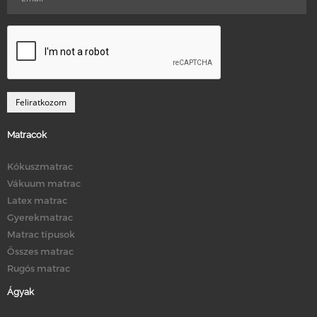
Matracok
Kókuszmatrac
Vákuum matrac
Latex matrac
Gyerekmatrac
Matrac típusok
Összes matrac
Rugós matrac
Ágyak