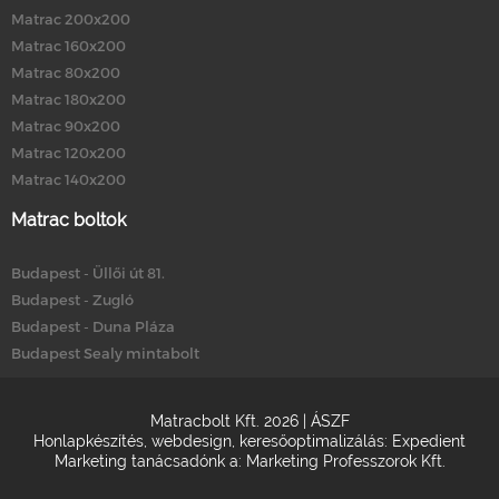
Matrac 200x200
Matrac 160x200
Matrac 80x200
Matrac 180x200
Matrac 90x200
Matrac 120x200
Matrac 140x200
Matrac boltok
Budapest - Üllői út 81.
Budapest - Zugló
Budapest - Duna Pláza
Budapest Sealy mintabolt
Matracbolt Kft. 2026 |
ÁSZF
Honlapkészítés
,
webdesign
,
keresőoptimalizálás
:
Expedient
Marketing tanácsadónk a:
Marketing Professzorok Kft.