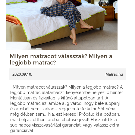
Milyen matracot válasszak? Milyen a
legjobb matrac?
2020.09.10.
Matrac.hu
Milyen matracot válasszak? Milyen a legjobb matrac? A
legjobb matrac alátámaszt, kényelembe helyez, pihentet.
Mentálisan és fizikailag is kitűnő állapotban tart. A
legjobb matrac az, amibe alig várod, hogy belehuppanj
és amiből nem is akarsz reggelente felkelni. Sőt néha
még délben sem… Na, ezt keresd! Próbáld ki a boltban,
majd élj az otthoni próba lehetőségével! Használd ki a
100 napos visszavásárlási garanciát, vagy válassz extra
garanciával...