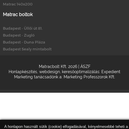
Matrac 140x200
Matrac boltok
Budapest - Üllői út 81.
Budapest - Zugló
Budapest - Duna Pláza
Budapest Sealy mintabolt
Matracbolt Kft. 2026 |
ÁSZF
Honlapkészítés
,
webdesign
,
keresőoptimalizálás
:
Expedient
Marketing tanácsadónk a:
Marketing Professzorok Kft.
A honlapon használt sütik (cookie) elfogadásával, kényelmesebbé teheti a