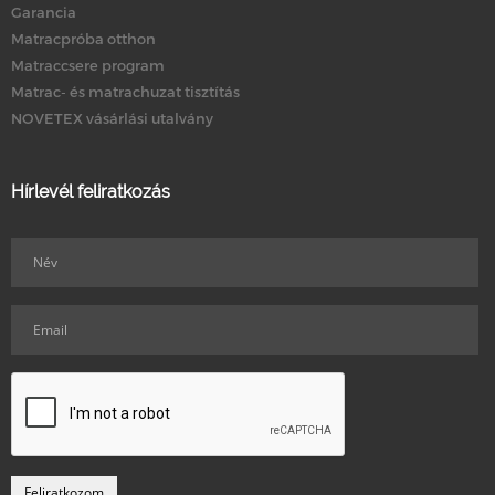
Garancia
Matracpróba otthon
Matraccsere program
Matrac- és matrachuzat tisztítás
NOVETEX vásárlási utalvány
Hírlevél feliratkozás