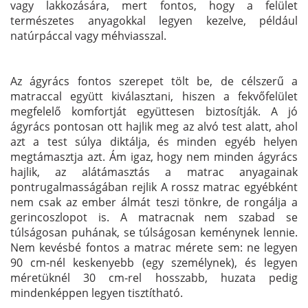
vagy lakkozására, mert fontos, hogy a felület
természetes anyagokkal legyen kezelve, például
natúrpáccal vagy méhviasszal.
Az ágyrács fontos szerepet tölt be, de célszerű a
matraccal együtt kiválasztani, hiszen a fekvőfelület
megfelelő komfortját együttesen biztosítják. A jó
ágyrács pontosan ott hajlik meg az alvó test alatt, ahol
azt a test súlya diktálja, és minden egyéb helyen
megtámasztja azt. Ám igaz, hogy nem minden ágyrács
hajlik, az alátámasztás a matrac anyagainak
pontrugalmasságában rejlik A rossz matrac egyébként
nem csak az ember álmát teszi tönkre, de rongálja a
gerincoszlopot is. A matracnak nem szabad se
túlságosan puhának, se túlságosan keménynek lennie.
Nem kevésbé fontos a matrac mérete sem: ne legyen
90 cm-nél keskenyebb (egy személynek), és legyen
méretüknél 30 cm-rel hosszabb, huzata pedig
mindenképpen legyen tisztítható.