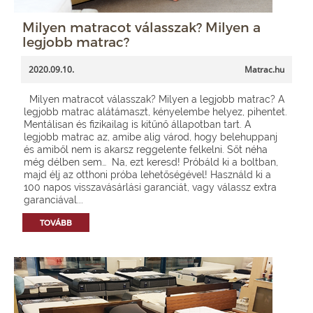
Milyen matracot válasszak? Milyen a
legjobb matrac?
2020.09.10.
Matrac.hu
Milyen matracot válasszak? Milyen a legjobb matrac? A
legjobb matrac alátámaszt, kényelembe helyez, pihentet.
Mentálisan és fizikailag is kitűnő állapotban tart. A
legjobb matrac az, amibe alig várod, hogy belehuppanj
és amiből nem is akarsz reggelente felkelni. Sőt néha
még délben sem… Na, ezt keresd! Próbáld ki a boltban,
majd élj az otthoni próba lehetőségével! Használd ki a
100 napos visszavásárlási garanciát, vagy válassz extra
garanciával...
TOVÁBB