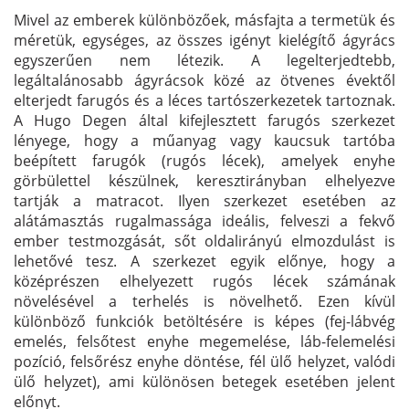
Mivel az emberek különbözőek, másfajta a termetük és
méretük, egységes, az összes igényt kielégítő ágyrács
egyszerűen nem létezik. A legelterjedtebb,
legáltalánosabb ágyrácsok közé az ötvenes évektől
elterjedt farugós és a léces tartószerkezetek tartoznak.
A Hugo Degen által kifejlesztett farugós szerkezet
lényege, hogy a műanyag vagy kaucsuk tartóba
beépített farugók (rugós lécek), amelyek enyhe
görbülettel készülnek, keresztirányban elhelyezve
tartják a matracot. Ilyen szerkezet esetében az
alátámasztás rugalmassága ideális, felveszi a fekvő
ember testmozgását, sőt oldalirányú elmozdulást is
lehetővé tesz. A szerkezet egyik előnye, hogy a
középrészen elhelyezett rugós lécek számának
növelésével a terhelés is növelhető. Ezen kívül
különböző funkciók betöltésére is képes (fej-lábvég
emelés, felsőtest enyhe megemelése, láb-felemelési
pozíció, felsőrész enyhe döntése, fél ülő helyzet, valódi
ülő helyzet), ami különösen betegek esetében jelent
előnyt.