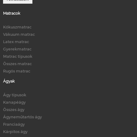
Matracok
Kókuszmatrac
Vákuum matrac
Latex matrac
Gyerekmatrac
Matrac típusok
Összes matrac
Rugós matrac
Ágyak
Ágy típusok
Kanapéágy
Összes ágy
Ágyneműtartós ágy
Franciaágy
Kárpitos ágy