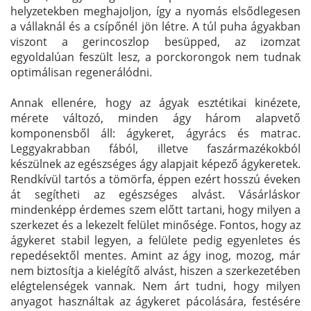
helyzetekben meghajoljon, így a nyomás elsődlegesen
a vállaknál és a csípőnél jön létre. A túl puha ágyakban
viszont a gerincoszlop besüpped, az izomzat
egyoldalúan feszült lesz, a porckorongok nem tudnak
optimálisan regenerálódni.
Annak ellenére, hogy az ágyak esztétikai kinézete,
mérete változó, minden ágy három alapvető
komponensből áll: ágykeret, ágyrács és matrac.
Leggyakrabban fából, illetve faszármazékokból
készülnek az egészséges ágy alapjait képező ágykeretek.
Rendkívül tartós a tömörfa, éppen ezért hosszú éveken
át segítheti az egészséges alvást. Vásárláskor
mindenképp érdemes szem előtt tartani, hogy milyen a
szerkezet és a lekezelt felület minősége. Fontos, hogy az
ágykeret stabil legyen, a felülete pedig egyenletes és
repedésektől mentes. Amint az ágy inog, mozog, már
nem biztosítja a kielégítő alvást, hiszen a szerkezetében
elégtelenségek vannak. Nem árt tudni, hogy milyen
anyagot használtak az ágykeret pácolására, festésére