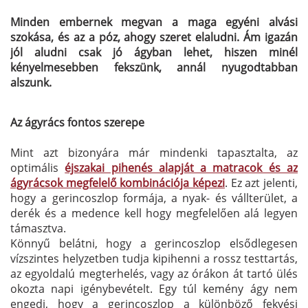
Minden embernek megvan a maga egyéni alvási
szokása, és az a póz, ahogy szeret elaludni. Ám igazán
jól aludni csak jó ágyban lehet, hiszen minél
kényelmesebben fekszünk, annál nyugodtabban
alszunk.
Az ágyrács fontos szerepe
Mint azt bizonyára már mindenki tapasztalta, az
optimális
éjszakai pihenés alapját a matracok és az
ágyrácsok megfelelő kombinációja képezi
. Ez azt jelenti,
hogy a gerincoszlop formája, a nyak- és vállterület, a
derék és a medence kell hogy megfelelően alá legyen
támasztva.
Könnyű belátni, hogy a gerincoszlop elsődlegesen
vízszintes helyzetben tudja kipihenni a rossz testtartás,
az egyoldalú megterhelés, vagy az órákon át tartó ülés
okozta napi igénybevételt. Egy túl kemény ágy nem
engedi, hogy a gerincoszlop a különböző fekvési