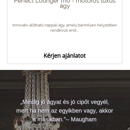
Perfect Lounger Trio - motoros luxus
ágy
Innovatív állítható nappali ágy, amely bármilyen helyzetben
rendkívüli erőt,...
Kérjen ajánlatot
„Mindig jó ágyat és jó cipőt vegyél,
mert ha nem az egyikben vagy, akkor
a másikban.”– Maugham