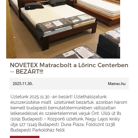
NOVETEX Matracbolt a Lőrinc Centerben
-- BEZÁRT!!!
2025.11.30.
Matrac.hu
Üzletünk 2025.11.30.-án bezárt! Üzlethálózatunk
észszerűsítése miatt üzletünket bezártuk, azonban három
kiemelt budapesti bemutatótermünkben változatlan
lelkesedéssel és szakértelemmel várjuk Önt: Üllői út 81.
(1091 Budapest) – Központi üzletünk, Nagy Lajos király
útja 127. (1149 Budapest), Duna Pláza, Földszint (1138
Budapest) Parkolóház felől