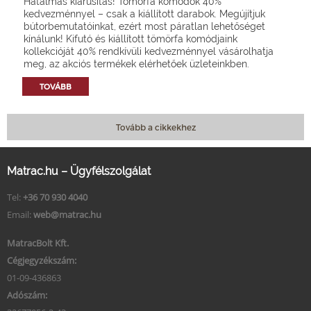
Hatalmas kiárusítás! Tömörfa komódok 40%
kedvezménnyel – csak a kiállított darabok. Megújítjuk
bútorbemutatóinkat, ezért most páratlan lehetőséget
kínálunk! Kifutó és kiállított tömörfa komódjaink
kollekcióját 40% rendkívüli kedvezménnyel vásárolhatja
meg, az akciós termékek elérhetőek üzleteinkben.
TOVÁBB
Tovább a cikkekhez
Matrac.hu – Ügyfélszolgálat
Tel:
+36 70 930 4040
Email:
web@matrac.hu
MatracBolt Kft.
Cégjegyzékszám:
01-09-436863
Adószám: