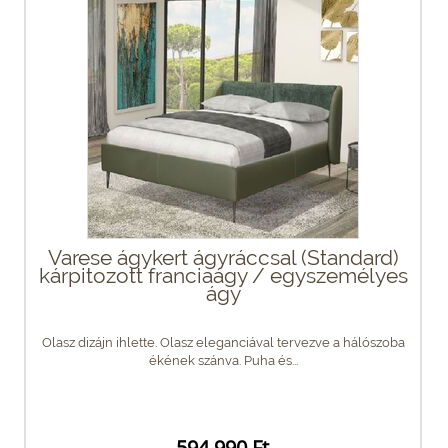
Varese ágykert ágyráccsal (Standard)
kárpitozott franciaágy / egyszemélyes
ágy
Olasz dizájn ihlette. Olasz eleganciával tervezve a hálószoba
ékének szánva. Puha és...
594 990 Ft