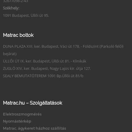
32677056-2-43
Székhely:
1091 Budapest, Üllői út 95.
Matrac boltok
DUNA PLAZA XIII. ker. Budapest, Váci út 178. - Földszint (Parkoló felőli
bejárat)
ÜLLŐI ÚT IX. ker. Budapest, Üllői út 81. - Klinikák
ZUGLÓ XIV. ker. Budapest, Nagy Lajos kir. útja 127.
SEALY BEMUTATÓTEREM 1091 Bp.Üllői út 81/b
Matrac.hu – Szolgáltatások
Elektroszmogmérés
Nyomástérkép
Matrac, ágykeret házhoz szállítás