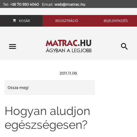
Tel:
+36 70 930 4040
Email:
web@matrac.hu
KOSÁR
REGISZTRÁCIÓ
BEJELENTKEZÉS
2011.11.09.
Ossza meg!
Hogyan aludjon
egészségesen?