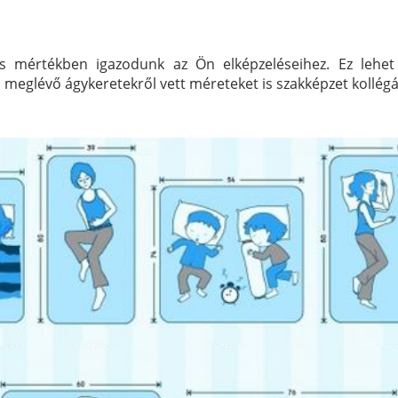
jes mértékben igazodunk az Ön elképzeléseihez. Ez lehe
meglévő ágykeretekről vett méreteket is szakképzet kollégái