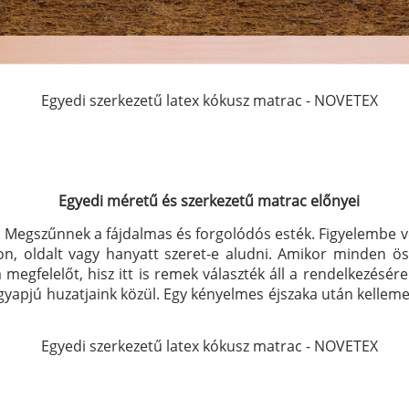
Egyedi szerkezetű latex kókusz matrac - NOVETEX
Egyedi méretű és szerkezetű matrac előnyei
t. Megszűnnek a fájdalmas és forgolódós esték. Figyelembe v
son, oldalt vagy hanyatt szeret-e aludni. Amikor minden ö
egfelelőt, hisz itt is remek választék áll a rendelkezésére
yapjú huzatjaink közül. Egy kényelmes éjszaka után kelleme
Egyedi szerkezetű latex kókusz matrac - NOVETEX