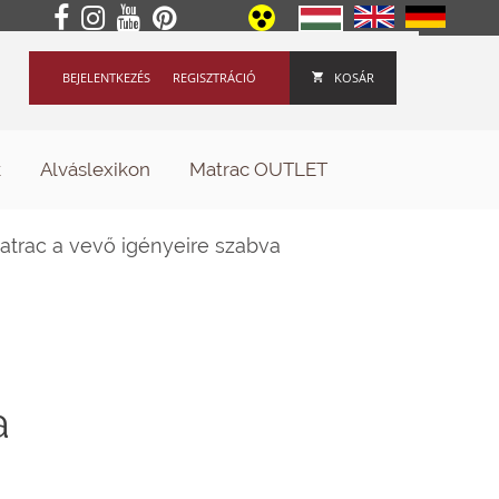
BEJELENTKEZÉS
REGISZTRÁCIÓ
KOSÁR
k
Alváslexikon
Matrac OUTLET
trac a vevő igényeire szabva
a