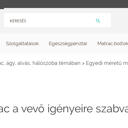
Szolgáltatások
Egészségpénztár
Matrac bolto
c, ágy, alvás, hálószoba témában
>
Egyedi méretű ma
c a vevő igényeire szabv