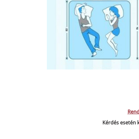
Rend
Kérdés esetén k