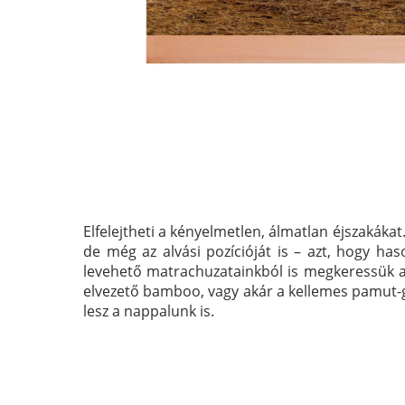
Elfelejtheti a kényelmetlen, álmatlan éjszakáka
de még az alvási pozícióját is – azt, hogy ha
levehető matrachuzatainkból is megkeressük a m
elvezető bamboo, vagy akár a kellemes pamut-g
lesz a nappalunk is.