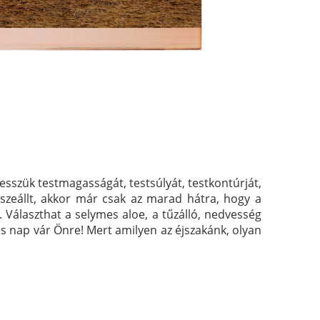
esszük testmagasságát, testsúlyát, testkontúrját,
sszeállt, akkor már csak az marad hátra, hogy a
. Választhat a selymes aloe, a tűzálló, nedvesség
s nap vár Önre! Mert amilyen az éjszakánk, olyan