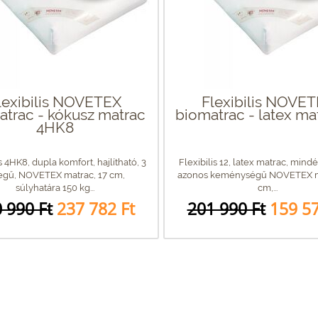
lexibilis NOVETEX
Flexibilis NOVE
atrac - kókusz matrac
biomatrac - latex ma
4HK8
s 4HK8, dupla komfort, hajlítható, 3
Flexibilis 12, latex matrac, mind
egű, NOVETEX matrac, 17 cm,
azonos keménységű NOVETEX ma
súlyhatára 150 kg...
cm,...
 990 Ft
237 782 Ft
201 990 Ft
159 57