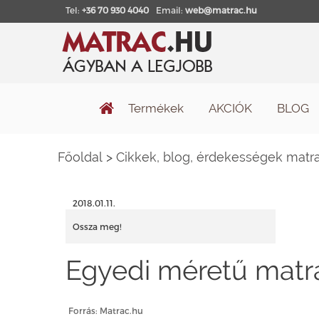
Tel:
+36 70 930 4040
Email:
web@matrac.hu
Termékek
AKCIÓK
BLOG
Főoldal
>
Cikkek, blog, érdekességek matra
2018.01.11.
Ossza meg!
Egyedi méretű matra
Forrás: Matrac.hu