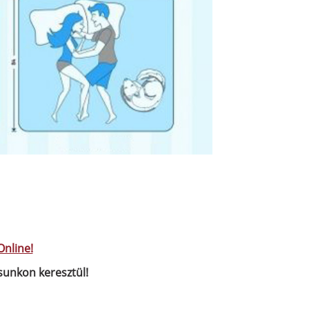
Online!
sunkon keresztül!