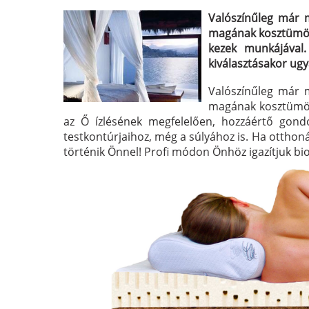
Valószínűleg már m
magának kosztümöt,
kezek munkájával
kiválasztásakor ug
Valószínűleg már m
magának kosztümöt,
az Ő ízlésének megfelelően, hozzáértő gon
testkontúrjaihoz, még a súlyához is. Ha otthon
történik Önnel! Profi módon Önhöz igazítjuk bio