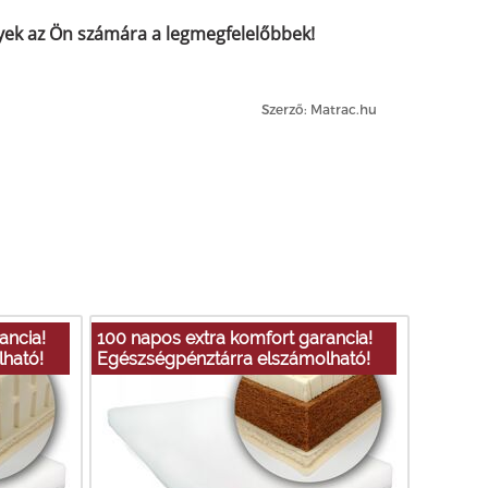
yek az Ön számára a legmegfelelőbbek!
Szerző: Matrac.hu
ancia!
100 napos extra komfort garancia!
ható!
Egészségpénztárra elszámolható!