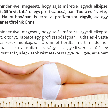
indenkivel megesett, hogy saját méretre, egyedi elképzelé
 öltönyt, kabátot egy profi szabóságban. Tudta és élvezte,
. Ha otthonában is erre a profizmusra vágyik, az egy
yanez történik Önnel!
indenkivel megesett, hogy saját méretre, egyedi elképzelé
 öltönyt, kabátot egy profi szabóságban. Tudta és élvezte,
dos kezek munkájával. Örömmel hordta, mert mindenhol
ában is erre a profizmusra vágyik, az egyedi szerkezetű és 
matracát, a legkisebb részletekre is ügyelve. Ugye, erre nem