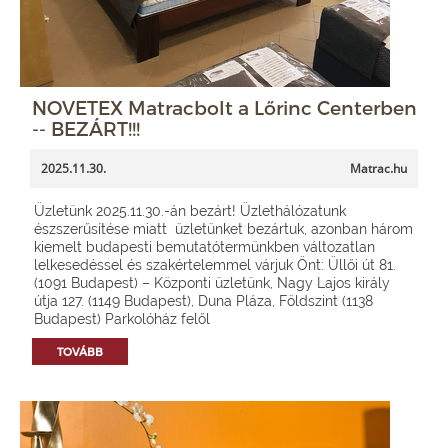
NOVETEX Matracbolt a Lőrinc Centerben
-- BEZÁRT!!!
2025.11.30.
Matrac.hu
Üzletünk 2025.11.30.-án bezárt! Üzlethálózatunk
észszerűsítése miatt üzletünket bezártuk, azonban három
kiemelt budapesti bemutatótermünkben változatlan
lelkesedéssel és szakértelemmel várjuk Önt: Üllői út 81.
(1091 Budapest) – Központi üzletünk, Nagy Lajos király
útja 127. (1149 Budapest), Duna Pláza, Földszint (1138
Budapest) Parkolóház felől
TOVÁBB