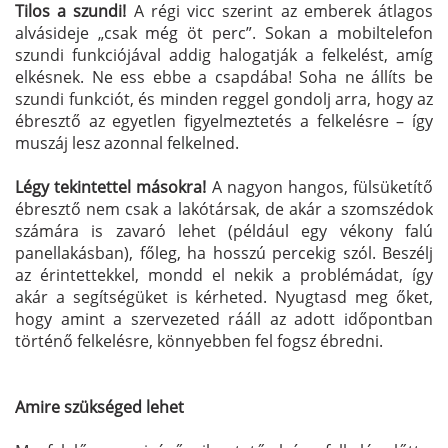
Tilos a szundi!
A régi vicc szerint az emberek átlagos
alvásideje „csak még öt perc”. Sokan a mobiltelefon
szundi funkciójával addig halogatják a felkelést, amíg
elkésnek. Ne ess ebbe a csapdába! Soha ne állíts be
szundi funkciót, és minden reggel gondolj arra, hogy az
ébresztő az egyetlen figyelmeztetés a felkelésre – így
muszáj lesz azonnal felkelned.
Légy tekintettel másokra!
A nagyon hangos, fülsüketítő
ébresztő nem csak a lakótársak, de akár a szomszédok
számára is zavaró lehet (például egy vékony falú
panellakásban), főleg, ha hosszú percekig szól. Beszélj
az érintettekkel, mondd el nekik a problémádat, így
akár a segítségüket is kérheted. Nyugtasd meg őket,
hogy amint a szervezeted rááll az adott időpontban
történő felkelésre, könnyebben fel fogsz ébredni.
Amire szükséged lehet