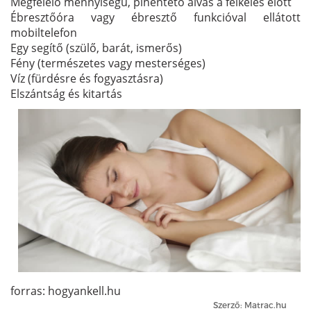
Megfelelő mennyiségű, pihentető alvás a felkelés előtt
Ébresztőóra vagy ébresztő funkcióval ellátott
mobiltelefon
Egy segítő (szülő, barát, ismerős)
Fény (természetes vagy mesterséges)
Víz (fürdésre és fogyasztásra)
Elszántság és kitartás
forras: hogyankell.hu
Szerző: Matrac.hu