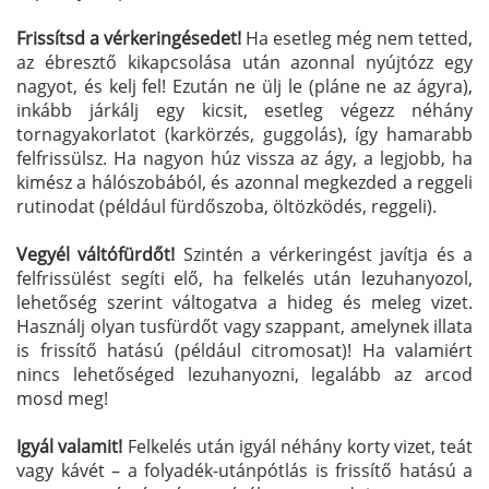
Frissítsd a vérkeringésedet!
Ha esetleg még nem tetted,
az ébresztő kikapcsolása után azonnal nyújtózz egy
nagyot, és kelj fel! Ezután ne ülj le (pláne ne az ágyra),
inkább járkálj egy kicsit, esetleg végezz néhány
tornagyakorlatot (karkörzés, guggolás), így hamarabb
felfrissülsz. Ha nagyon húz vissza az ágy, a legjobb, ha
kimész a hálószobából, és azonnal megkezded a reggeli
rutinodat (például fürdőszoba, öltözködés, reggeli).
Vegyél váltófürdőt!
Szintén a vérkeringést javítja és a
felfrissülést segíti elő, ha felkelés után lezuhanyozol,
lehetőség szerint váltogatva a hideg és meleg vizet.
Használj olyan tusfürdőt vagy szappant, amelynek illata
is frissítő hatású (például citromosat)! Ha valamiért
nincs lehetőséged lezuhanyozni, legalább az arcod
mosd meg!
Igyál valamit!
Felkelés után igyál néhány korty vizet, teát
vagy kávét – a folyadék-utánpótlás is frissítő hatású a