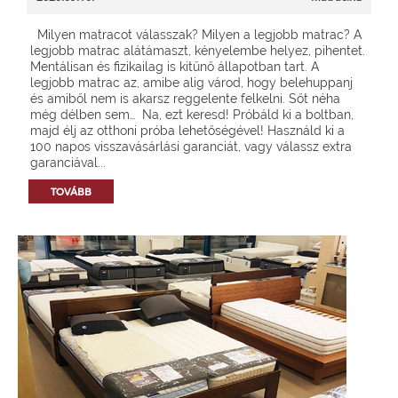
Milyen matracot válasszak? Milyen a legjobb matrac? A
legjobb matrac alátámaszt, kényelembe helyez, pihentet.
Mentálisan és fizikailag is kitűnő állapotban tart. A
legjobb matrac az, amibe alig várod, hogy belehuppanj
és amiből nem is akarsz reggelente felkelni. Sőt néha
még délben sem… Na, ezt keresd! Próbáld ki a boltban,
majd élj az otthoni próba lehetőségével! Használd ki a
100 napos visszavásárlási garanciát, vagy válassz extra
garanciával...
TOVÁBB