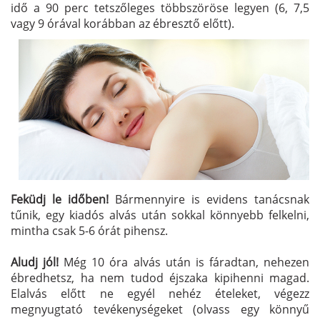
idő a 90 perc tetszőleges többszöröse legyen (6, 7,5
vagy 9 órával korábban az ébresztő előtt).
Feküdj le időben!
Bármennyire is evidens tanácsnak
tűnik, egy kiadós alvás után sokkal könnyebb felkelni,
mintha csak 5-6 órát pihensz.
Aludj jól!
Még 10 óra alvás után is fáradtan, nehezen
ébredhetsz, ha nem tudod éjszaka kipihenni magad.
Elalvás előtt ne egyél nehéz ételeket, végezz
megnyugtató tevékenységeket (olvass egy könnyű