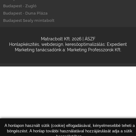
Budapest - Zugló
Budapest - Duna Pláza
Budapest Sealy mintabolt
Matracbolt Kft. 2026 |
ÁSZF
Honlapkészítés
,
webdesign
,
keresőoptimalizálás
:
Expedient
Marketing tanácsadónk a:
Marketing Professzorok Kft.
A honlapon használt sütik (cookie) elfogadásával, kényelmesebbé teheti a
böngészést. A honlap további használatával hozzájárulását adja a sütik