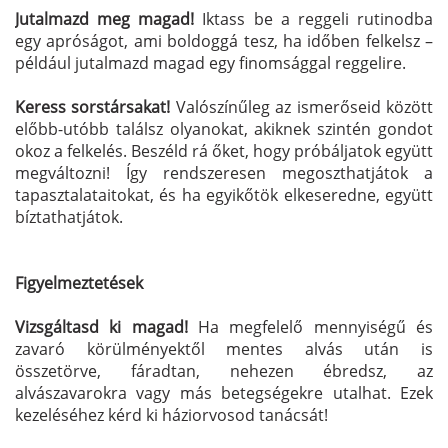
Jutalmazd meg magad!
Iktass be a reggeli rutinodba
egy apróságot, ami boldoggá tesz, ha időben felkelsz –
például jutalmazd magad egy finomsággal reggelire.
Keress sorstársakat!
Valószínűleg az ismerőseid között
előbb-utóbb találsz olyanokat, akiknek szintén gondot
okoz a felkelés. Beszéld rá őket, hogy próbáljatok együtt
megváltozni! Így rendszeresen megoszthatjátok a
tapasztalataitokat, és ha egyikőtök elkeseredne, együtt
bíztathatjátok.
Figyelmeztetések
Vizsgáltasd ki magad!
Ha megfelelő mennyiségű és
zavaró körülményektől mentes alvás után is
összetörve, fáradtan, nehezen ébredsz, az
alvászavarokra vagy más betegségekre utalhat. Ezek
kezeléséhez kérd ki háziorvosod tanácsát!