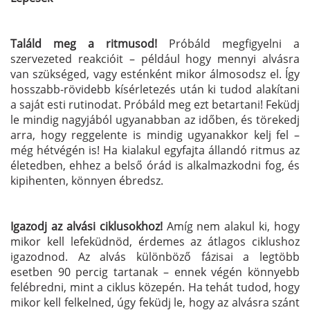
Találd meg a ritmusod!
Próbáld megfigyelni a
szervezeted reakcióit – például hogy mennyi alvásra
van szükséged, vagy esténként mikor álmosodsz el. Így
hosszabb-rövidebb kísérletezés után ki tudod alakítani
a saját esti rutinodat. Próbáld meg ezt betartani! Feküdj
le mindig nagyjából ugyanabban az időben, és törekedj
arra, hogy reggelente is mindig ugyanakkor kelj fel –
még hétvégén is! Ha kialakul egyfajta állandó ritmus az
életedben, ehhez a belső órád is alkalmazkodni fog, és
kipihenten, könnyen ébredsz.
Igazodj az alvási ciklusokhoz!
Amíg nem alakul ki, hogy
mikor kell lefeküdnöd, érdemes az átlagos ciklushoz
igazodnod. Az alvás különböző fázisai a legtöbb
esetben 90 percig tartanak – ennek végén könnyebb
felébredni, mint a ciklus közepén. Ha tehát tudod, hogy
mikor kell felkelned, úgy feküdj le, hogy az alvásra szánt