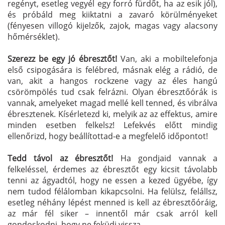
regényt, esetleg vegyél egy forró fürdőt, ha az esik jól),
és próbáld meg kiiktatni a zavaró körülményeket
(fényesen villogó kijelzők, zajok, magas vagy alacsony
hőmérséklet).
Szerezz be egy jó ébresztőt!
Van, aki a mobiltelefonja
első csipogására is felébred, másnak elég a rádió, de
van, akit a hangos rockzene vagy az éles hangú
csörömpölés tud csak felrázni. Olyan ébresztőórák is
vannak, amelyeket magad mellé kell tenned, és vibrálva
ébresztenek. Kísérletezd ki, melyik az az effektus, amire
minden esetben felkelsz! Lefekvés előtt mindig
ellenőrizd, hogy beállítottad-e a megfelelő időpontot!
Tedd távol az ébresztőt!
Ha gondjaid vannak a
felkeléssel, érdemes az ébresztőt egy kicsit távolabb
tenni az ágyadtól, hogy ne essen a kezed ügyébe, így
nem tudod félálomban kikapcsolni. Ha felülsz, felállsz,
esetleg néhány lépést menned is kell az ébresztőóráig,
az már fél siker – innentől már csak arról kell
gondoskodni, hogy ne feküdj vissza.