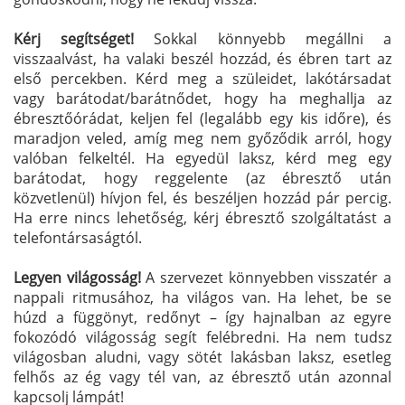
Kérj segítséget!
Sokkal könnyebb megállni a
visszaalvást, ha valaki beszél hozzád, és ébren tart az
első percekben. Kérd meg a szüleidet, lakótársadat
vagy barátodat/barátnődet, hogy ha meghallja az
ébresztőórádat, keljen fel (legalább egy kis időre), és
maradjon veled, amíg meg nem győződik arról, hogy
valóban felkeltél. Ha egyedül laksz, kérd meg egy
barátodat, hogy reggelente (az ébresztő után
közvetlenül) hívjon fel, és beszéljen hozzád pár percig.
Ha erre nincs lehetőség, kérj ébresztő szolgáltatást a
telefontársaságtól.
Legyen világosság!
A szervezet könnyebben visszatér a
nappali ritmusához, ha világos van. Ha lehet, be se
húzd a függönyt, redőnyt – így hajnalban az egyre
fokozódó világosság segít felébredni. Ha nem tudsz
világosban aludni, vagy sötét lakásban laksz, esetleg
felhős az ég vagy tél van, az ébresztő után azonnal
kapcsolj lámpát!