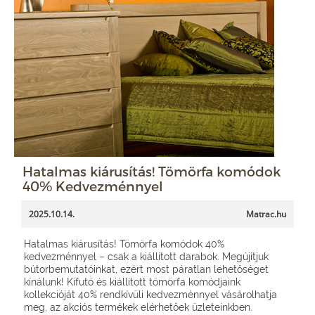
Hatalmas kiárusítás! Tömörfa komódok
40% Kedvezménnyel
2025.10.14.
Matrac.hu
Hatalmas kiárusítás! Tömörfa komódok 40%
kedvezménnyel – csak a kiállított darabok. Megújítjuk
bútorbemutatóinkat, ezért most páratlan lehetőséget
kínálunk! Kifutó és kiállított tömörfa komódjaink
kollekcióját 40% rendkívüli kedvezménnyel vásárolhatja
meg, az akciós termékek elérhetőek üzleteinkben.