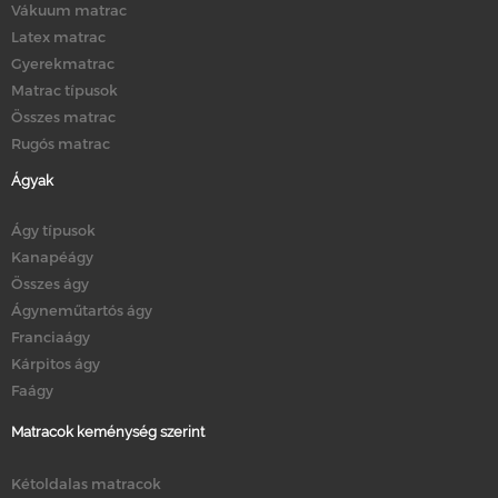
Vákuum matrac
Latex matrac
Gyerekmatrac
Matrac típusok
Összes matrac
Rugós matrac
Ágyak
Ágy típusok
Kanapéágy
Összes ágy
Ágyneműtartós ágy
Franciaágy
Kárpitos ágy
Faágy
Matracok keménység szerint
Kétoldalas matracok