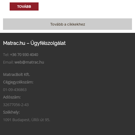
TOVÁBB
Tovább a cikkekhez
Matrac.hu – Ügyfélszolgálat
Tel:
+36 70 930 4040
Email:
web@matrac.hu
MatracBolt Kft.
Cégjegyzékszám:
01-09-436863
Adószám:
32677056-2-43
Székhely:
1091 Budapest, Üllői út 95.