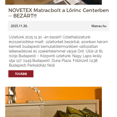
NOVETEX Matracbolt a Lőrinc Centerben
-- BEZÁRT!!!
2025.11.30.
Matrac.hu
Üzletünk 2025.11.30.-án bezárt! Üzlethálózatunk
észszerűsítése miatt üzletünket bezártuk, azonban három
kiemelt budapesti bemutatótermünkben változatlan
lelkesedéssel és szakértelemmel várjuk Önt: Üllői út 81.
(1091 Budapest) – Központi üzletünk, Nagy Lajos király
útja 127. (1149 Budapest), Duna Pláza, Földszint (1138
Budapest) Parkolóház felől
TOVÁBB