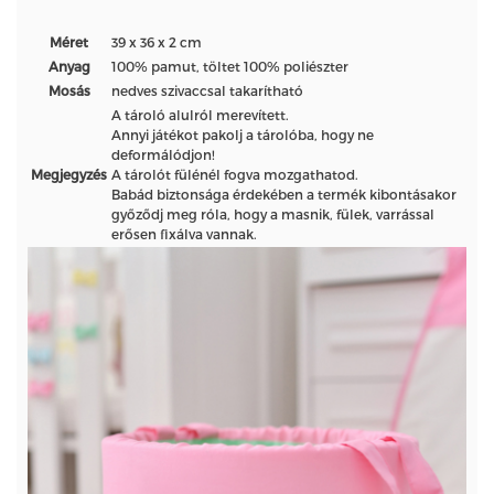
Méret
39 x 36 x 2 cm
Anyag
100% pamut, töltet 100% poliészter
Mosás
nedves szivaccsal takarítható
A tároló alulról merevített.
Annyi játékot pakolj a tárolóba, hogy ne
deformálódjon!
Megjegyzés
A tárolót fülénél fogva mozgathatod.
Babád biztonsága érdekében a termék kibontásakor
győződj meg róla, hogy a masnik, fülek, varrással
erősen fixálva vannak.