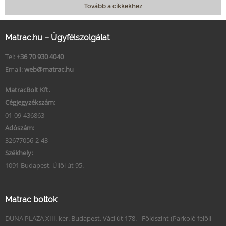
Tovább a cikkekhez
Matrac.hu – Ügyfélszolgálat
Tel:
+36 70 930 4040
Email:
web@matrac.hu
MatracBolt Kft.
Cégjegyzékszám:
01-09-436863
Adószám:
32677056-2-43
Székhely:
1091 Budapest, Üllői út 95.
Matrac boltok
DUNA PLAZA XIII. ker. Budapest, Váci út 178. - Földszint (Parkoló felőli