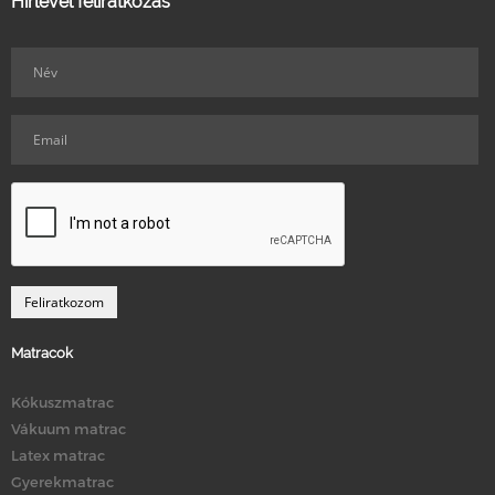
Hírlevél feliratkozás
Matracok
Kókuszmatrac
Vákuum matrac
Latex matrac
Gyerekmatrac