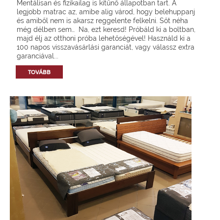
Mentálisan és fizikailag is kitűnő állapotban tart. A
legjobb matrac az, amibe alig várod, hogy belehuppanj
és amiből nem is akarsz reggelente felkelni. Sőt néha
még délben sem… Na, ezt keresd! Próbáld ki a boltban,
majd élj az otthoni próba lehetőségével! Használd ki a
100 napos visszavásárlási garanciát, vagy válassz extra
garanciával...
TOVÁBB