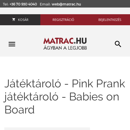
Tel:
+36 70 930 4040
Email:
web@matrac.hu
KOSÁR
REGISZTRÁCIÓ
BEJELENTKEZÉS
Játéktároló - Pink Prank
játéktároló - Babies on
Board