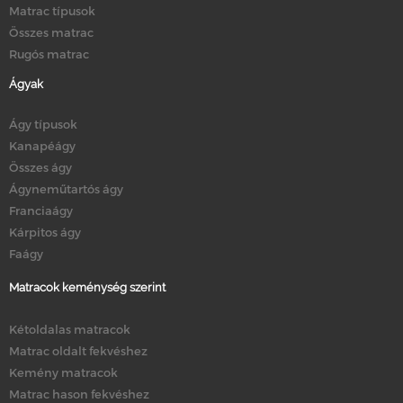
Matrac típusok
Összes matrac
Rugós matrac
Ágyak
Ágy típusok
Kanapéágy
Összes ágy
Ágyneműtartós ágy
Franciaágy
Kárpitos ágy
Faágy
Matracok keménység szerint
Kétoldalas matracok
Matrac oldalt fekvéshez
Kemény matracok
Matrac hason fekvéshez