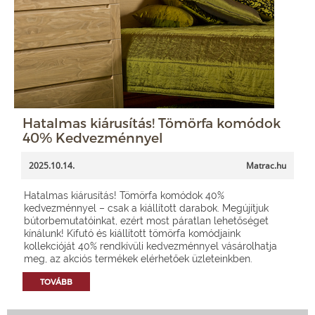
Hatalmas kiárusítás! Tömörfa komódok
40% Kedvezménnyel
2025.10.14.
Matrac.hu
Hatalmas kiárusítás! Tömörfa komódok 40%
kedvezménnyel – csak a kiállított darabok. Megújítjuk
bútorbemutatóinkat, ezért most páratlan lehetőséget
kínálunk! Kifutó és kiállított tömörfa komódjaink
kollekcióját 40% rendkívüli kedvezménnyel vásárolhatja
meg, az akciós termékek elérhetőek üzleteinkben.
TOVÁBB