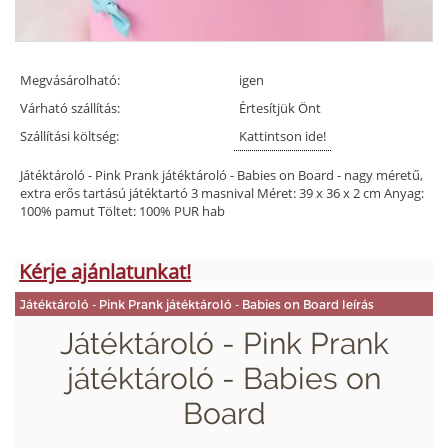
Megvásárolható:
igen
Várható szállítás:
Értesítjük Önt
Szállítási költség:
Kattintson ide!
Játéktároló - Pink Prank játéktároló - Babies on Board - nagy méretű,
extra erős tartású játéktartó 3 masnival Méret: 39 x 36 x 2 cm Anyag:
100% pamut Töltet: 100% PUR hab
Kérje ajánlatunkat!
Játéktároló - Pink Prank játéktároló - Babies on Board leírás
Játéktároló - Pink Prank
játéktároló - Babies on
Board