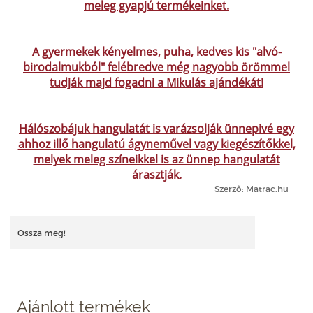
meleg gyapjú termékeinket.
A gyermekek kényelmes, puha, kedves kis "alvó-
birodalmukból" felébredve még nagyobb örömmel
tudják majd fogadni a Mikulás ajándékát!
Hálószobájuk hangulatát is varázsolják ünnepivé egy
ahhoz illő hangulatú ágyneművel vagy kiegészítőkkel,
melyek meleg színeikkel is az ünnep hangulatát
árasztják.
Szerző: Matrac.hu
Ossza meg!
Ajánlott termékek