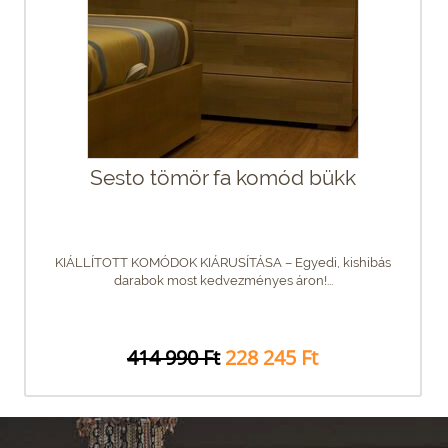
Sesto tömör fa komód bükk
KIÁLLÍTOTT KOMÓDOK KIÁRUSÍTÁSA – Egyedi, kishibás
darabok most kedvezményes áron!...
414 990 Ft
228 245 Ft