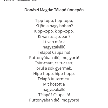
Donászi Magda: Télapó ünnepén
Tipp-topp, tipp-topp,
Ki jön a nagy hóban?
Kipp-kopp, kipp-kopp,
Ki van az ajtóban?
Itt van már a
nagyszakállú
Télapó! Csupa hó!
Puttonyában dió, mogyoró!
Csitt-csatt, csitt-csatt,
örül a sok gyermek.
Hipp-hopp, hipp-hopp,
Télapó itt termett.
Mit hozott a
nagyszakállú
Télapó? Csupa jó!
Puttonyában dió, mogyoró!