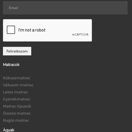
Matracok
Kókuszmatrac
Vákuum matrac
Latex matrac
Gyerekmatrac
Matrac típusok
Összes matrac
Rugós matrac
Ágyak