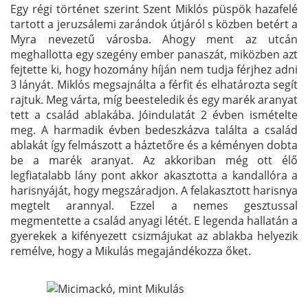
Egy régi történet szerint Szent Miklós püspök hazafelé
tartott a jeruzsálemi zarándok útjáról s közben betért a
Myra nevezetű városba. Ahogy ment az utcán
meghallotta egy szegény ember panaszát, miközben azt
fejtette ki, hogy hozomány híján nem tudja férjhez adni
3 lányát. Miklós megsajnálta a férfit és elhatározta segít
rajtuk. Meg várta, míg beesteledik és egy marék aranyat
tett a család ablakába. Jóindulatát 2 évben ismételte
meg. A harmadik évben bedeszkázva találta a család
ablakát így felmászott a háztetőre és a kéményen dobta
be a marék aranyat. Az akkoriban még ott élő
legfiatalabb lány pont akkor akasztotta a kandallóra a
harisnyáját, hogy megszáradjon. A felakasztott harisnya
megtelt arannyal. Ezzel a nemes gesztussal
megmentette a család anyagi létét. E legenda hallatán a
gyerekek a kifényezett csizmájukat az ablakba helyezik
remélve, hogy a Mikulás megajándékozza őket.