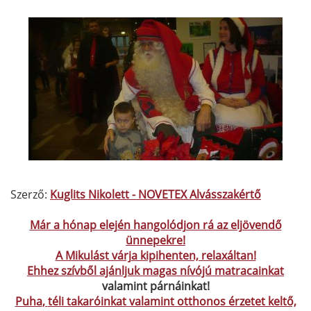
Szerző:
Kuglits Nikolett
- NOVETEX Alvásszakértő
Már a hónap elején hangolódjon rá az eljövendő
ünnepekre!
A Mikulást várja kipihenten, relaxáltan!
Ehhez szívből ajánljuk magas nívójú matracainkat
valamint párnáinkat!
Puha
,
téli takaróinkat
valamint otthonos érzetet keltő,