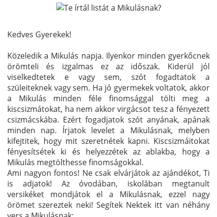
Kedves Gyerekek!
Közeledik a Mikulás napja. Ilyenkor minden gyerkőcnek
örömteli és izgalmas ez az időszak. Kiderül jól
viselkedtetek e vagy sem, szót fogadtatok a
szüleiteknek vagy sem. Ha jó gyermekek voltatok, akkor
a Mikulás minden féle finomsággal tölti meg a
kiscsizmátokat, ha nem akkor virgácsot tesz a fényezett
csizmácskába. Ezért fogadjatok szót anyának, apának
minden nap. Írjatok levelet a Mikulásnak, melyben
kifejtitek, hogy mit szeretnétek kapni. Kiscsizmáitokat
fényesítsétek ki és helyezzétek az ablakba, hogy a
Mikulás megtölthesse finomságokkal.
Ami nagyon fontos! Ne csak elvárjátok az ajándékot, Ti
is adjatok! Az óvodában, iskolában megtanult
versikéket mondjátok el a Mikulásnak, ezzel nagy
örömet szereztek neki! Segítek Nektek itt van néhány
vers a Mikulásnak: