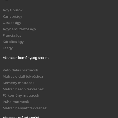
Ágy típusok
Kanapéágy
Összes ágy
Ágyneműtartós ágy
Franciaágy
Kárpitos ágy
Faágy
Matracok keménység szerint
Kétoldalas matracok
Matrac oldalt fekvéshez
Kemény matracok
Matrac hason fekvéshez
Félkemény matracok
Puha matracok
Matrac hanyatt fekvéshez
Matracok méret szerint