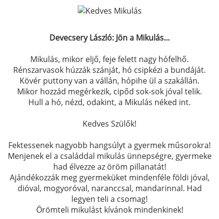
Devecsery László: Jön a Mikulás...
Mikulás, mikor eljő, feje felett nagy hófelhő.
Rénszarvasok húzzák szánját, hó csipkézi a bundáját.
Kövér puttony van a vállán, hópihe ül a szakállán.
Mikor hozzád megérkezik, cipőd sok-sok jóval telik.
Hull a hó, nézd, odakint, a Mikulás néked int.
Kedves Szülők!
Fektessenek nagyobb hangsúlyt a gyermek műsorokra!
Menjenek el a családdal mikulás ünnepségre, gyermeke
had élvezze az öröm pillanatát!
Ajándékozzák meg gyermeküket mindenféle földi jóval,
dióval, mogyoróval, naranccsal, mandarinnal. Had
legyen teli a csomag!
Örömteli mikulást kívánok mindenkinek!