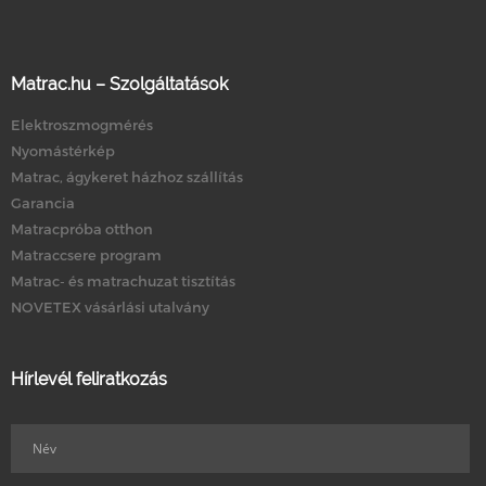
Matrac.hu – Szolgáltatások
Elektroszmogmérés
Nyomástérkép
Matrac, ágykeret házhoz szállítás
Garancia
Matracpróba otthon
Matraccsere program
Matrac- és matrachuzat tisztítás
NOVETEX vásárlási utalvány
Hírlevél feliratkozás