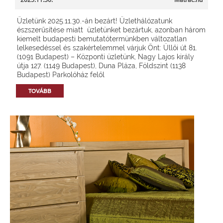
Üzletünk 2025.11.30.-án bezárt! Üzlethálózatunk
észszerűsítése miatt üzletünket bezártuk, azonban három
kiemelt budapesti bemutatótermünkben változatlan
lelkesedéssel és szakértelemmel várjuk Önt: Üllői út 81.
(1091 Budapest) – Központi üzletünk, Nagy Lajos király
útja 127. (1149 Budapest), Duna Pláza, Földszint (1138
Budapest) Parkolóház felől
TOVÁBB