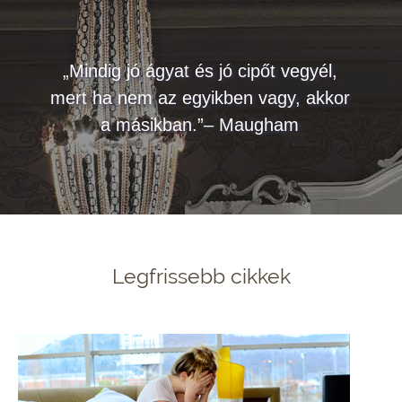
„Mindig jó ágyat és jó cipőt vegyél,
mert ha nem az egyikben vagy, akkor
a másikban.”– Maugham
Legfrissebb cikkek