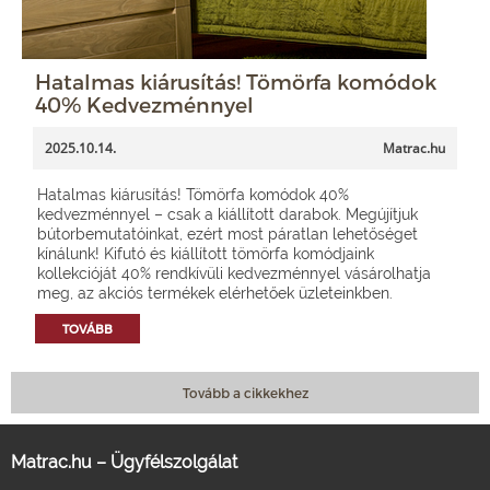
Hatalmas kiárusítás! Tömörfa komódok
40% Kedvezménnyel
2025.10.14.
Matrac.hu
Hatalmas kiárusítás! Tömörfa komódok 40%
kedvezménnyel – csak a kiállított darabok. Megújítjuk
bútorbemutatóinkat, ezért most páratlan lehetőséget
kínálunk! Kifutó és kiállított tömörfa komódjaink
kollekcióját 40% rendkívüli kedvezménnyel vásárolhatja
meg, az akciós termékek elérhetőek üzleteinkben.
TOVÁBB
Tovább a cikkekhez
Matrac.hu – Ügyfélszolgálat