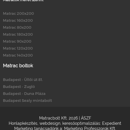
Matrac 200x200
Matrac 160x200
Matrac 80x200
Matrac 180x200
Matrac 90x200
Matrac 120x200
Matrac 140x200
Matrac boltok
Budapest - Üllői út 81.
Budapest - Zugló
Budapest - Duna Pláza
Budapest Sealy mintabolt
Matracbolt Kft. 2026 |
ÁSZF
Honlapkészítés
,
webdesign
,
keresőoptimalizálás
:
Expedient
Marketing tanácsadónk a:
Marketing Professzorok Kft.