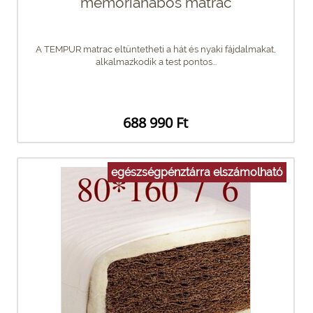
memóriahabos matrac
A TEMPUR matrac eltüntetheti a hát és nyaki fájdalmakat,
alkalmazkodik a test pontos...
688 990 Ft
egészségpénztárra elszámolható