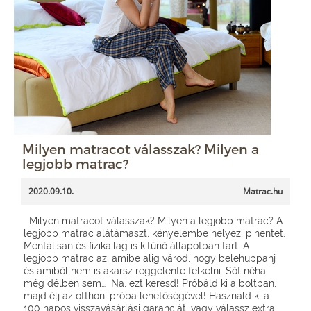
Milyen matracot válasszak? Milyen a
legjobb matrac?
2020.09.10.
Matrac.hu
Milyen matracot válasszak? Milyen a legjobb matrac? A
legjobb matrac alátámaszt, kényelembe helyez, pihentet.
Mentálisan és fizikailag is kitűnő állapotban tart. A
legjobb matrac az, amibe alig várod, hogy belehuppanj
és amiből nem is akarsz reggelente felkelni. Sőt néha
még délben sem… Na, ezt keresd! Próbáld ki a boltban,
majd élj az otthoni próba lehetőségével! Használd ki a
100 napos visszavásárlási garanciát, vagy válassz extra