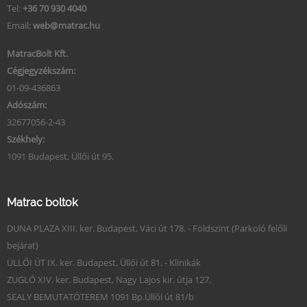
Tel:
+36 70 930 4040
Email:
web@matrac.hu
MatracBolt Kft.
Cégjegyzékszám:
01-09-436863
Adószám:
32677056-2-43
Székhely:
1091 Budapest, Üllői út 95.
Matrac boltok
DUNA PLAZA XIII. ker. Budapest, Váci út 178. - Földszint (Parkoló felőli
bejárat)
ÜLLŐI ÚT IX. ker. Budapest, Üllői út 81. - Klinikák
ZUGLÓ XIV. ker. Budapest, Nagy Lajos kir. útja 127.
SEALY BEMUTATÓTEREM 1091 Bp.Üllői út 81/b