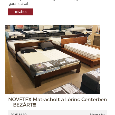
garanciával...
TOVÁBB
NOVETEX Matracbolt a Lőrinc Centerben
-- BEZÁRT!!!
2025.11.30.
Matrac.hu