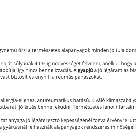
ágynemű őrzi a természetes alapanyagok minden jó tulajdon
aját súlyának 40 %-ig nedvességet felvenni, anélkül, hogy a
ábbítja, így nincs benne izzadás. A
gyapjú
a jó légáramlás bi
vást biztosít és enyhíti a reumás panaszokat.
 allergia-ellenes, antireumatikus hatású. Kiváló klímaszabály
stbarát, jó érzés benne feküdni. Természetes lanolintartalm
zat anyaga jó légáteresztő képességénél fogva érvényre jutt
 gyártásnál felhasznált alapanyagok rendszeres minőségell