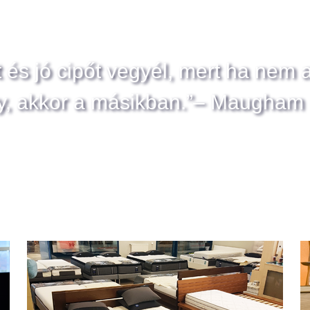
t és jó cipőt vegyél, mert ha nem 
y, akkor a másikban.”– Maugham