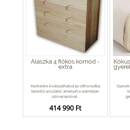
Alaszka 4 fiókos komód -
Kókus
extra
gyere
Kedvedre kiválaszthatod az otthonodba
Gyerek
beleillő arculatot, amelyet a számtalan
k
színvariációval...
ge
414 990 Ft