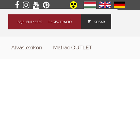
BEJELENTKEZÉS
REGISZTRÁCIÓ
KOSÁR
k
Alváslexikon
Matrac OUTLET