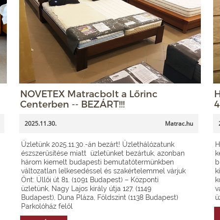
NOVETEX Matracbolt a Lőrinc
H
Centerben -- BEZÁRT!!!
4
2025.11.30.
Matrac.hu
Üzletünk 2025.11.30.-án bezárt! Üzlethálózatunk
H
észszerűsítése miatt üzletünket bezártuk, azonban
k
három kiemelt budapesti bemutatótermünkben
b
változatlan lelkesedéssel és szakértelemmel várjuk
k
Önt: Üllői út 81. (1091 Budapest) – Központi
k
üzletünk, Nagy Lajos király útja 127. (1149
v
Budapest), Duna Pláza, Földszint (1138 Budapest)
ü
Parkolóház felől