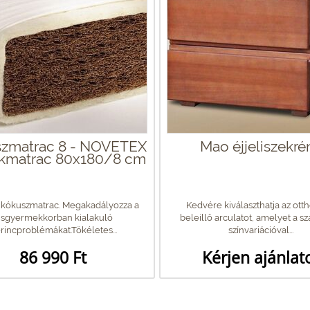
zmatrac 8 - NOVETEX
Mao éjjeliszekré
kmatrac 80x180/8 cm
 kókuszmatrac. Megakadályozza a
Kedvére kiválaszthatja az ott
isgyermekkorban kialakuló
beleillő arculatot, amelyet a s
rincproblémákat.Tökéletes...
színvariációval...
86 990 Ft
Kérjen ajánlat