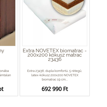
ny
Extra NOVETEX biomatrac -
200x200 kókusz matrac
23436
honába
Extra 23436, dupla komfortú, 5 rétegű,
zámtalan
latex-kókusz 200x200 NOVETEX
biomatrac 19 cm,...
ot
692 990 Ft