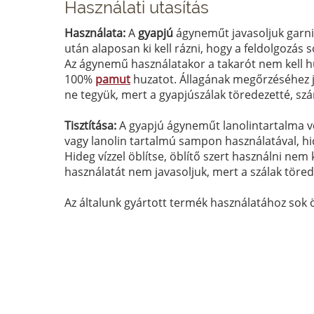
Használati utasítás
Használata:
A
gyapjú
ágyneműt javasoljuk garni
után alaposan ki kell rázni, hogy a feldolgozás 
Az ágynemű használatakor a takarót nem kell hu
100%
pamut
huzatot. Állagának megőrzéséhez jav
ne tegyük, mert a gyapjúszálak töredezetté, szá
Tisztítása:
A gyapjú
ágyneműt lanolintartalma vé
vagy lanolin tartalmú sampon használatával, hid
Hideg vízzel öblítse, öblítő szert használni nem
használatát nem javasoljuk, mert a szálak töred
Az általunk gyártott termék használatához sok 