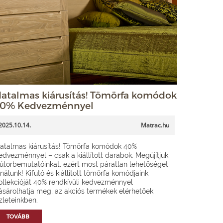
atalmas kiárusítás! Tömörfa komódok
0% Kedvezménnyel
2025.10.14.
Matrac.hu
atalmas kiárusítás! Tömörfa komódok 40%
edvezménnyel – csak a kiállított darabok. Megújítjuk
útorbemutatóinkat, ezért most páratlan lehetőséget
ínálunk! Kifutó és kiállított tömörfa komódjaink
ollekcióját 40% rendkívüli kedvezménnyel
ásárolhatja meg, az akciós termékek elérhetőek
zleteinkben.
TOVÁBB