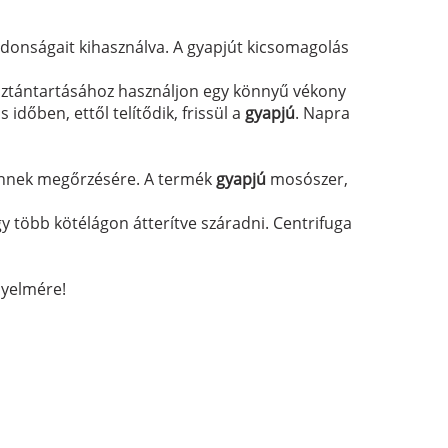
jdonságait kihasználva. A gyapjút kicsomagolás
tisztántartásához használjon egy könnyű vékony
időben, ettől telítődik, frissül a
gyapjú
. Napra
 ennek megőrzésére. A termék
gyapjú
mosószer,
agy több kötélágon átterítve száradni. Centrifuga
nyelmére!