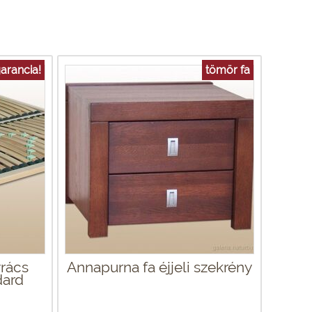
arancia!
tömör fa
rács
Annapurna fa éjjeli szekrény
dard