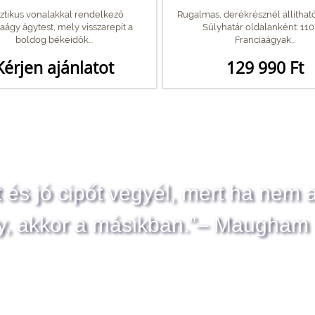
ztikus vonalakkal rendelkező
Rugalmas, derékrésznél állítható
iaágy ágytest, mely visszarepít a
Súlyhatár oldalanként: 110
boldog békeidők...
Franciaágyak...
Kérjen ajánlatot
129 990 Ft
t és jó cipőt vegyél, mert ha nem 
y, akkor a másikban.”– Maugham