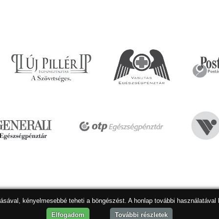
dásával, kényelmesebbé teheti a böngészést. A honlap további használatával 
Hon
Elfogadom
További részletek