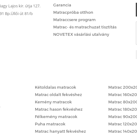
Garancia
gy Lajos kir. útja 127.
Matracpróba otthon
 Bp.Üllői út 81/b
Matraccsere program
Matrac- és matrachuzat tisztítás
NOVETEX vásárlási utalvány
Matracok keménység szerint
Matracok méret
Kétoldalas matracok
Matrac 200x2
Matrac oldalt fekvéshez
Matrac 160x2
Kemény matracok
Matrac 80x20
y
Matrac hason fekvéshez
Matrac 180x2
Félkemény matracok
Matrac 90x20
Puha matracok
Matrac 120x2
Matrac hanyatt fekvéshez
Matrac 140x2