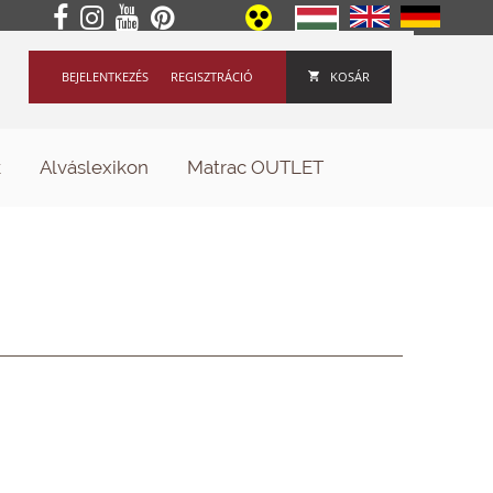
BEJELENTKEZÉS
REGISZTRÁCIÓ
KOSÁR
k
Alváslexikon
Matrac OUTLET