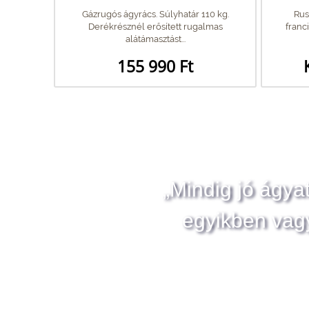
Gázrugós ágyrács. Súlyhatár 110 kg.
Rus
Derékrésznél erősített rugalmas
franc
alátámasztást...
155 990 Ft
„Mindig jó ágya
egyikben vag