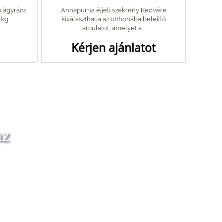
 ágyrács.
Annapurna éjjeli szekrény Kedvére
 kg.
kiválaszthatja az otthonába beleillő
arculatot, amelyet a...
Kérjen ajánlatot
az