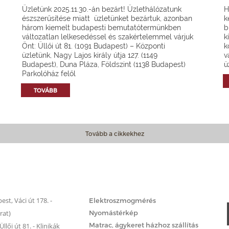
Üzletünk 2025.11.30.-án bezárt! Üzlethálózatunk
H
észszerűsítése miatt üzletünket bezártuk, azonban
k
három kiemelt budapesti bemutatótermünkben
b
változatlan lelkesedéssel és szakértelemmel várjuk
k
Önt: Üllői út 81. (1091 Budapest) – Központi
k
üzletünk, Nagy Lajos király útja 127. (1149
v
Budapest), Duna Pláza, Földszint (1138 Budapest)
ü
Parkolóház felől
TOVÁBB
Tovább a cikkekhez
Matrac.hu – Szolgáltatások
st, Váci út 178. -
Elektroszmogmérés
rat)
Nyomástérkép
Matrac, ágykeret házhoz szállítás
llői út 81. - Klinikák