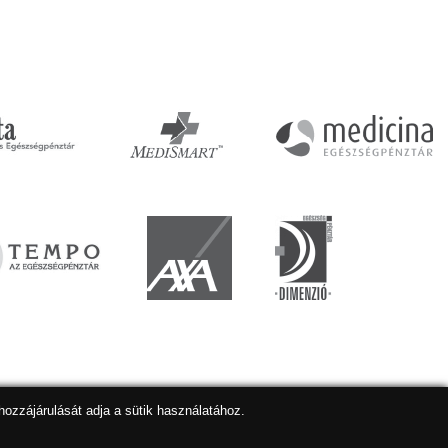
hozzájárulását adja a sütik használatához.
lapkészítés
,
webdesign
,
keresőoptimalizálás
:
Expedient
Marketing tanácsadónk a:
Marketing Professzorok Kft.