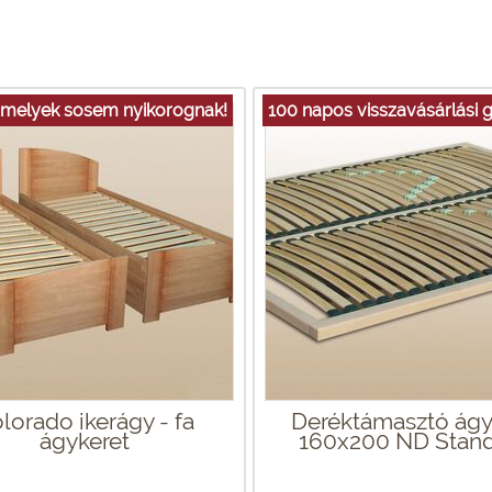
 melyek sosem nyikorognak!
100 napos visszavásárlási g
lorado ikerágy - fa
Deréktámasztó ágy
ágykeret
160x200 ND Stan