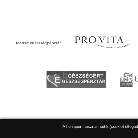
Matrac egészségpénztár
A honlapon használt sütik (cookie) elfoga
Matracbolt Kft. 2026 |
ÁSZF