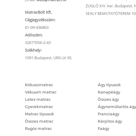
ZUGLÓ XIV. ker. Budapest, Na
MatracBolt Kft.
SEALY BEMUTATÓTEREM 1091
Cégjegyzékszám:
01-09-436863
Adószám:
32677056-2-43
Székhely:
1091 Budapest, Üllői út 95.
Matracok
Ágyak
Kókuszmatrac
Ágy típusok
Vákuum matrac
Kanapéágy
Latex matrac
Összes ágy
Gyerekmatrac
Ágyneműtartós ág
Matrac típusok
Franciaágy
Összes matrac
Kárpitos ágy
Rugós matrac
Faágy