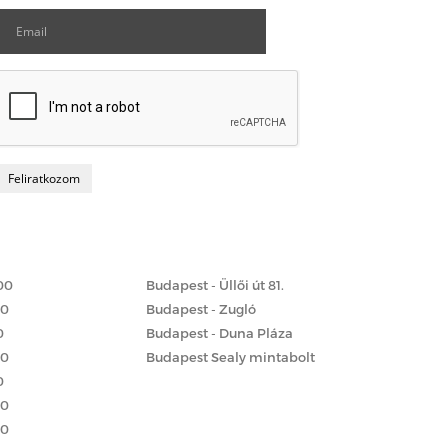
Matrac boltok
 szerint
00
Budapest - Üllői út 81.
00
Budapest - Zugló
0
Budapest - Duna Pláza
00
Budapest Sealy mintabolt
0
00
00