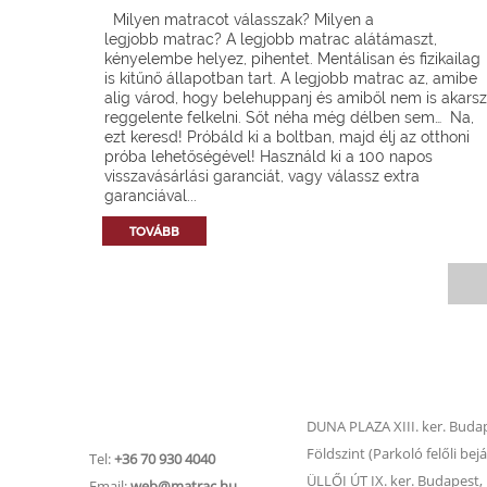
Milyen matracot válasszak? Milyen a
legjobb matrac? A legjobb matrac alátámaszt,
kényelembe helyez, pihentet. Mentálisan és fizikailag
is kitűnő állapotban tart. A legjobb matrac az, amibe
alig várod, hogy belehuppanj és amiből nem is akarsz
reggelente felkelni. Sőt néha még délben sem… Na,
ezt keresd! Próbáld ki a boltban, majd élj az otthoni
próba lehetőségével! Használd ki a 100 napos
visszavásárlási garanciát, vagy válassz extra
garanciával...
TOVÁBB
Matrac.hu –
Matrac boltok
Ügyfélszolgálat
DUNA PLAZA XIII. ker. Budape
Földszint (Parkoló felőli bejá
Tel:
+36 70 930 4040
ÜLLŐI ÚT IX. ker. Budapest, Ü
Email:
web@matrac.hu