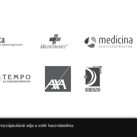
hozzájárulását adja a sütik használatához.
lapkészítés
,
webdesign
,
keresőoptimalizálás
:
Expedient
Marketing tanácsadónk a:
Marketing Professzorok Kft.