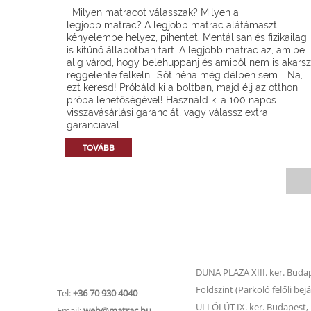
Milyen matracot válasszak? Milyen a
legjobb matrac? A legjobb matrac alátámaszt,
kényelembe helyez, pihentet. Mentálisan és fizikailag
is kitűnő állapotban tart. A legjobb matrac az, amibe
alig várod, hogy belehuppanj és amiből nem is akarsz
reggelente felkelni. Sőt néha még délben sem… Na,
ezt keresd! Próbáld ki a boltban, majd élj az otthoni
próba lehetőségével! Használd ki a 100 napos
visszavásárlási garanciát, vagy válassz extra
garanciával...
TOVÁBB
Matrac.hu –
Matrac boltok
Ügyfélszolgálat
DUNA PLAZA XIII. ker. Budape
Földszint (Parkoló felőli bejá
Tel:
+36 70 930 4040
ÜLLŐI ÚT IX. ker. Budapest, Ü
Email:
web@matrac.hu