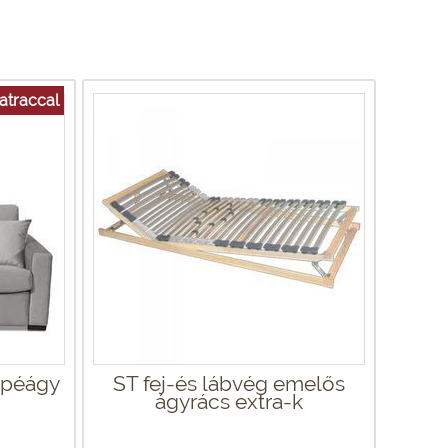
atraccal
apéágy
ST fej-és lábvég emelős
ágyrács extra-k