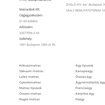
ZUGLÓ XIV. ker. Budapest, Na
MatracBolt Kft.
SEALY BEMUTATÓTEREM 1091
Cégjegyzékszám:
01-09-436863
Adószám:
32677056-2-43
Székhely:
1091 Budapest, Üllői út 95.
Matracok
Ágyak
Kókuszmatrac
Ágy típusok
Vákuum matrac
Kanapéágy
Latex matrac
Összes ágy
Gyerekmatrac
Ágyneműtartós ág
Matrac típusok
Franciaágy
Összes matrac
Kárpitos ágy
Rugós matrac
Faágy