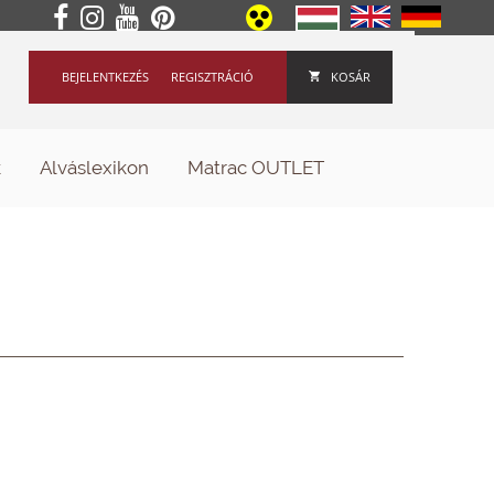
BEJELENTKEZÉS
REGISZTRÁCIÓ
KOSÁR
k
Alváslexikon
Matrac OUTLET