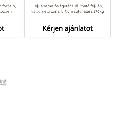
 foglaló,
Fej-lábemelős ágyrács, állítható fej-láb,
pközben
vállkímélő zóna, 8,5 cm súlyhatára 130kg
-...
ot
Kérjen ajánlatot
az