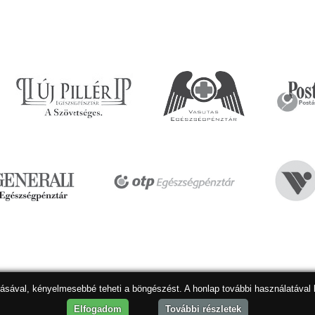
dásával, kényelmesebbé teheti a böngészést. A honlap további használatával 
Hon
Elfogadom
További részletek