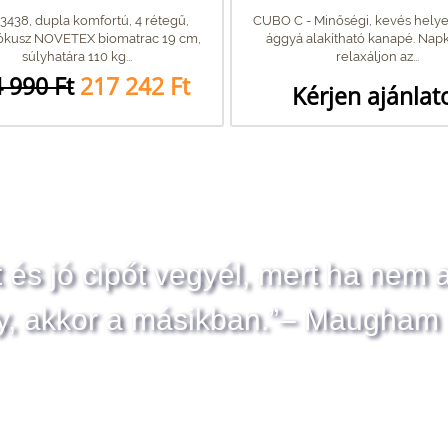
 3438, dupla komfortú, 4 rétegű,
CUBO C - Minőségi, kevés helyet
kókusz NOVETEX biomatrac 19 cm,
ággyá alakítható kanapé. Na
súlyhatára 110 kg...
relaxáljon az...
 990 Ft
217 242 Ft
Kérjen ajánlat
t és jó cipőt vegyél, mert ha nem 
y, akkor a másikban.”– Maugham