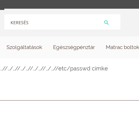
Szolgáltatások
Egészségpénztár
Matrac bolto
/..//../..//../..//../..//../..//etc/passwd címke