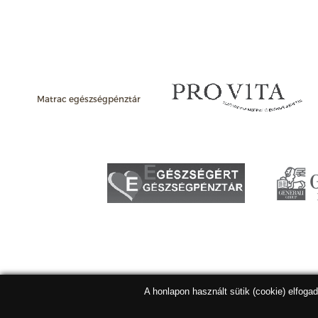
Matrac egészségpénztár
A honlapon használt sütik (cookie) elfoga
Matracbolt Kft. 2026 |
ÁSZF