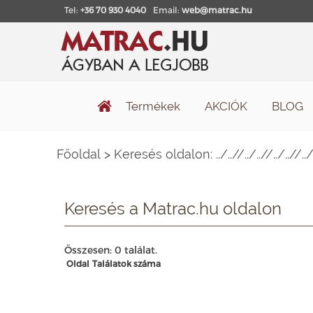
Tel:
+36 70 930 4040
Email:
web@matrac.hu
Termékek
AKCIÓK
BLOG
Főoldal
>
Keresés oldalon: ../..//../..//../..//..
Keresés a Matrac.hu oldalon
Összesen: 0 találat.
Oldal
Találatok száma