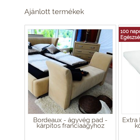
Ajánlott termékek
100 napo
Egészsé
Bordeaux - ágyvég pad -
Extra
kárpitos franciaágyhoz
k