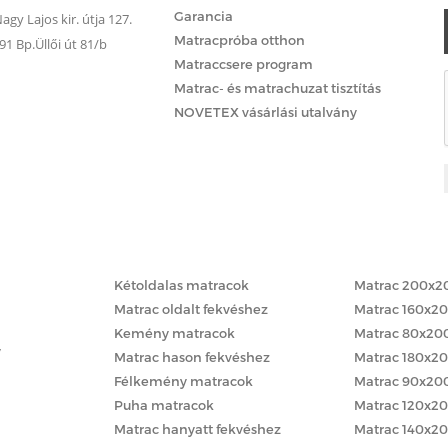
Garancia
gy Lajos kir. útja 127.
Matracpróba otthon
 Bp.Üllői út 81/b
Matraccsere program
Matrac- és matrachuzat tisztítás
NOVETEX vásárlási utalvány
Matracok keménység szerint
Matracok méret
Kétoldalas matracok
Matrac 200x2
Matrac oldalt fekvéshez
Matrac 160x2
Kemény matracok
Matrac 80x20
y
Matrac hason fekvéshez
Matrac 180x2
Félkemény matracok
Matrac 90x20
Puha matracok
Matrac 120x2
Matrac hanyatt fekvéshez
Matrac 140x2