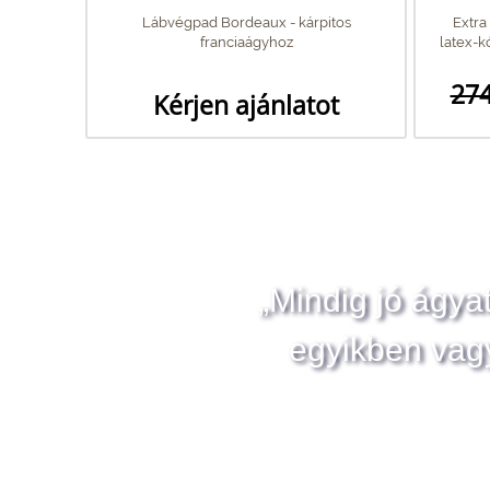
Lábvégpad Bordeaux - kárpitos
Extra
franciaágyhoz
latex-
274
Kérjen ajánlatot
„Mindig jó ágya
egyikben vag