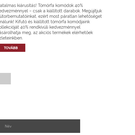
atalmas kiárusítás! Tömörfa komódok 40%
edvezménnyel – csak a kiállított darabok. Megújítjuk
útorbemutatóinkat, ezért most páratlan lehetőséget
ínálunk! Kifutó és kiállított tömörfa komódjaink
ollekcióját 40% rendkívüli kedvezménnyel
ásárolhatja meg, az akciós termékek elérhetőek
zleteinkben.
TOVÁBB
Hírlevél feliratkozás