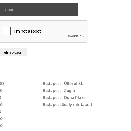
Matrac boltok
 szerint
00
Budapest - Üllői út 81.
00
Budapest - Zugló
0
Budapest - Duna Pláza
00
Budapest Sealy mintabolt
0
00
00