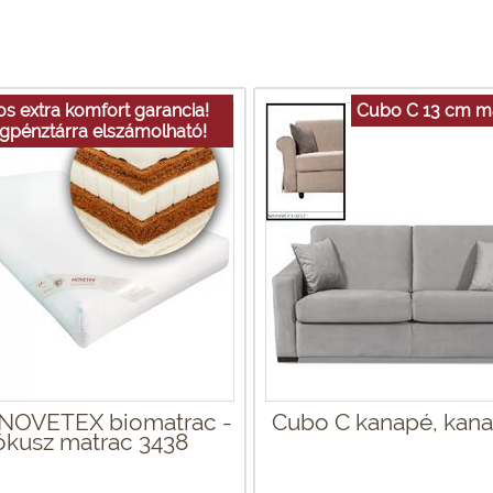
s extra komfort garancia!
Cubo C 13 cm m
gpénztárra elszámolható!
 NOVETEX biomatrac -
Cubo C kanapé, kan
ókusz matrac 3438