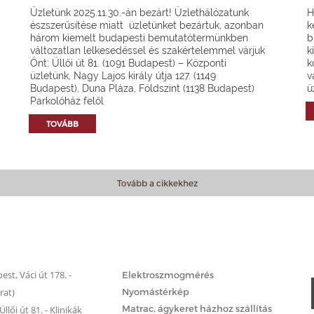
Üzletünk 2025.11.30.-án bezárt! Üzlethálózatunk
H
észszerűsítése miatt üzletünket bezártuk, azonban
k
három kiemelt budapesti bemutatótermünkben
b
változatlan lelkesedéssel és szakértelemmel várjuk
k
Önt: Üllői út 81. (1091 Budapest) – Központi
k
üzletünk, Nagy Lajos király útja 127. (1149
v
Budapest), Duna Pláza, Földszint (1138 Budapest)
ü
Parkolóház felől
TOVÁBB
Tovább a cikkekhez
Matrac.hu – Szolgáltatások
st, Váci út 178. -
Elektroszmogmérés
rat)
Nyomástérkép
Matrac, ágykeret házhoz szállítás
llői út 81. - Klinikák