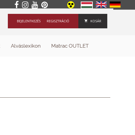
BEJELENTKEZÉS
REGISZTRÁCIÓ
KOSÁR
k
Alváslexikon
Matrac OUTLET