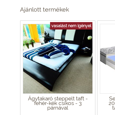
Ajánlott termékek
vasalást nem igényel
Ágytakaró steppelt taft -
Se
fehér-kék csíkos - 3
20
párnával
t