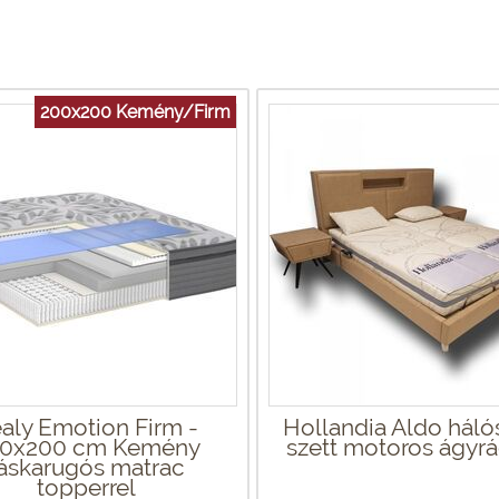
200x200 Kemény/Firm
aly Emotion Firm -
Hollandia Aldo hál
0x200 cm Kemény
szett motoros ágyrá
áskarugós matrac
topperrel