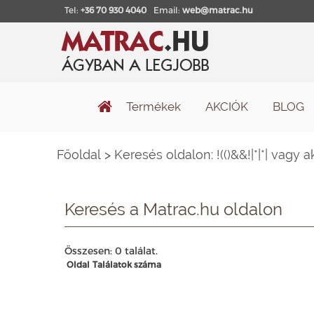
Tel:
+36 70 930 4040
Email:
web@matrac.hu
Termékek
AKCIÓK
BLOG
Főoldal
>
Keresés oldalon: !(()&&!|*|*| vagy 
Keresés a Matrac.hu oldalon
Összesen: 0 találat.
Oldal
Találatok száma