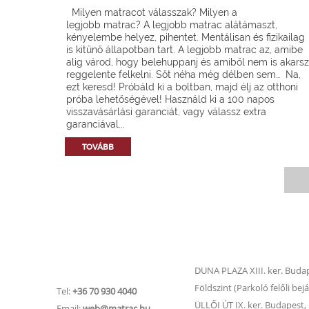
Milyen matracot válasszak? Milyen a
legjobb matrac? A legjobb matrac alátámaszt,
kényelembe helyez, pihentet. Mentálisan és fizikailag
is kitűnő állapotban tart. A legjobb matrac az, amibe
alig várod, hogy belehuppanj és amiből nem is akarsz
reggelente felkelni. Sőt néha még délben sem… Na,
ezt keresd! Próbáld ki a boltban, majd élj az otthoni
próba lehetőségével! Használd ki a 100 napos
visszavásárlási garanciát, vagy válassz extra
garanciával...
TOVÁBB
Matrac.hu –
Matrac boltok
Ügyfélszolgálat
DUNA PLAZA XIII. ker. Budape
Földszint (Parkoló felőli bejá
Tel:
+36 70 930 4040
ÜLLŐI ÚT IX. ker. Budapest, Ü
Email:
web@matrac.hu