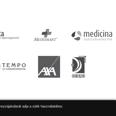
hozzájárulását adja a sütik használatához.
lapkészítés
,
webdesign
,
keresőoptimalizálás
:
Expedient
Marketing tanácsadónk a:
Marketing Professzorok Kft.