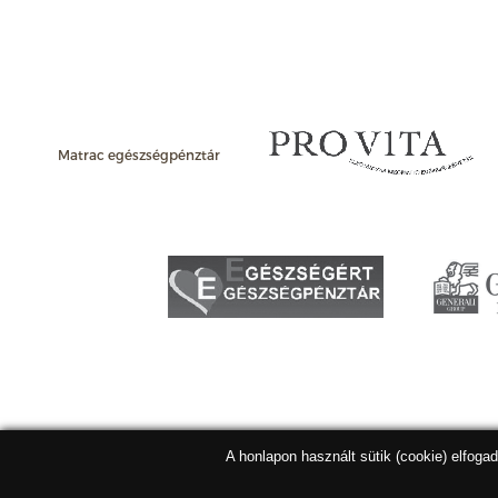
Matrac egészségpénztár
A honlapon használt sütik (cookie) elfoga
Matracbolt Kft. 2026 |
ÁSZF