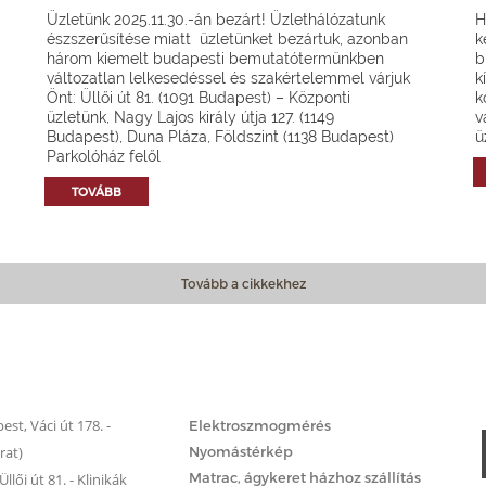
Üzletünk 2025.11.30.-án bezárt! Üzlethálózatunk
H
észszerűsítése miatt üzletünket bezártuk, azonban
k
három kiemelt budapesti bemutatótermünkben
b
változatlan lelkesedéssel és szakértelemmel várjuk
k
Önt: Üllői út 81. (1091 Budapest) – Központi
k
üzletünk, Nagy Lajos király útja 127. (1149
v
Budapest), Duna Pláza, Földszint (1138 Budapest)
ü
Parkolóház felől
TOVÁBB
Tovább a cikkekhez
Matrac.hu – Szolgáltatások
st, Váci út 178. -
Elektroszmogmérés
rat)
Nyomástérkép
Matrac, ágykeret házhoz szállítás
llői út 81. - Klinikák