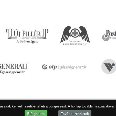
dásával, kényelmesebbé teheti a böngészést. A honlap további használatával 
Hon
Elfogadom
További részletek