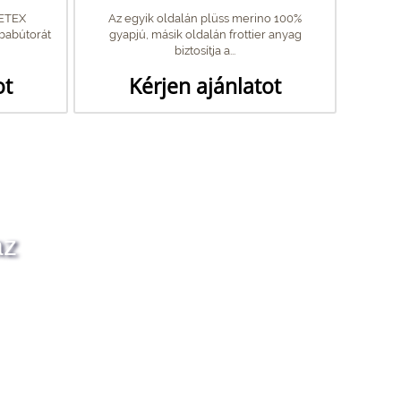
VETEX
Az egyik oldalán plüss merino 100%
babútorát
gyapjú, másik oldalán frottier anyag
biztosítja a...
ot
Kérjen ajánlatot
az