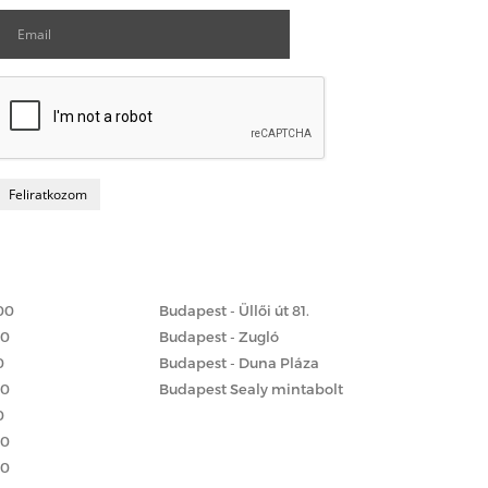
Matrac boltok
 szerint
00
Budapest - Üllői út 81.
00
Budapest - Zugló
0
Budapest - Duna Pláza
00
Budapest Sealy mintabolt
0
00
00