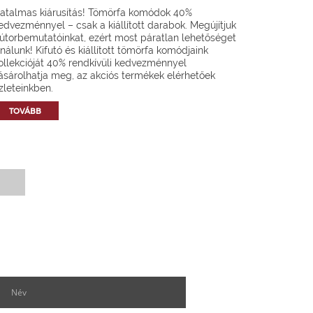
atalmas kiárusítás! Tömörfa komódok 40%
edvezménnyel – csak a kiállított darabok. Megújítjuk
útorbemutatóinkat, ezért most páratlan lehetőséget
ínálunk! Kifutó és kiállított tömörfa komódjaink
ollekcióját 40% rendkívüli kedvezménnyel
ásárolhatja meg, az akciós termékek elérhetőek
zleteinkben.
TOVÁBB
Hírlevél feliratkozás