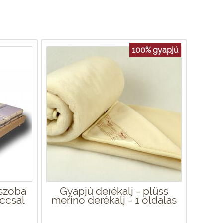
100% gyapjú
ószoba
Gyapjú derékalj - plüss
ccsal
merino derékalj - 1 oldalas