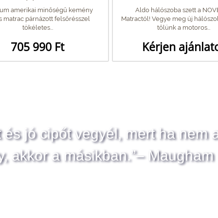
um amerikai minőségű kemény
Aldo hálószoba szett a NO
 matrac párnázott felsőrésszel
Matractól! Vegye meg új hálószo
tökéletes...
tőlünk a motoros...
705 990 Ft
Kérjen ajánlat
t és jó cipőt vegyél, mert ha nem 
y, akkor a másikban.”– Maugham