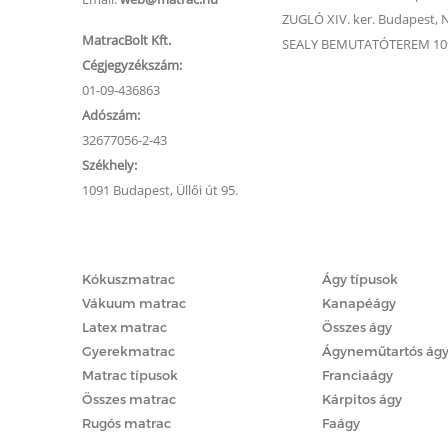
ZUGLÓ XIV. ker. Budapest, Na
MatracBolt Kft.
SEALY BEMUTATÓTEREM 1091
Cégjegyzékszám:
01-09-436863
Adószám:
32677056-2-43
Székhely:
1091 Budapest, Üllői út 95.
Matracok
Ágyak
Kókuszmatrac
Ágy típusok
Vákuum matrac
Kanapéágy
Latex matrac
Összes ágy
Gyerekmatrac
Ágyneműtartós ág
Matrac típusok
Franciaágy
Összes matrac
Kárpitos ágy
Rugós matrac
Faágy