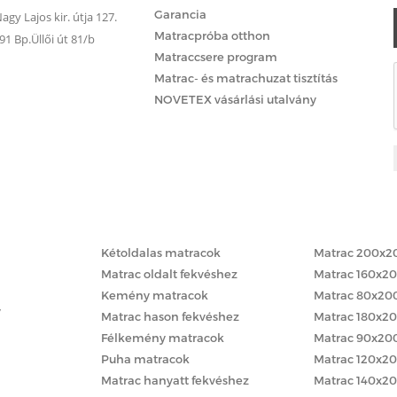
Garancia
gy Lajos kir. útja 127.
Matracpróba otthon
 Bp.Üllői út 81/b
Matraccsere program
Matrac- és matrachuzat tisztítás
NOVETEX vásárlási utalvány
Matracok keménység szerint
Matracok méret
Kétoldalas matracok
Matrac 200x2
Matrac oldalt fekvéshez
Matrac 160x2
Kemény matracok
Matrac 80x20
y
Matrac hason fekvéshez
Matrac 180x2
Félkemény matracok
Matrac 90x20
Puha matracok
Matrac 120x2
Matrac hanyatt fekvéshez
Matrac 140x2