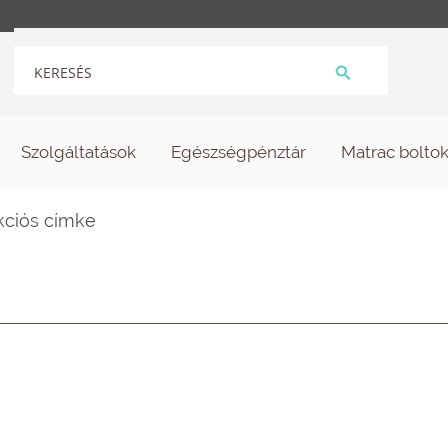
Szolgáltatások
Egészségpénztár
Matrac bolto
akciós címke