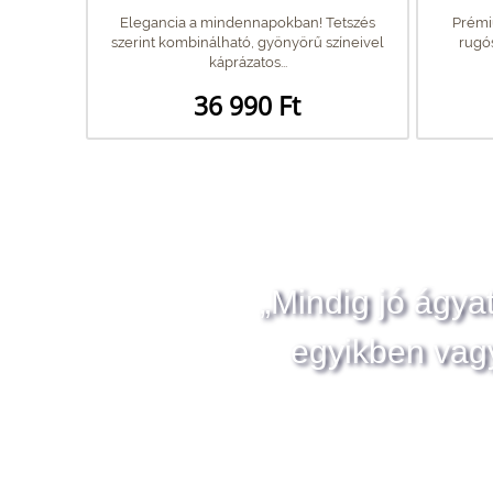
Elegancia a mindennapokban! Tetszés
Prémi
szerint kombinálható, gyönyörű színeivel
rugós
káprázatos...
36 990 Ft
„Mindig jó ágya
egyikben vag