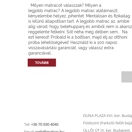
Milyen matracot válasszak? Milyen a
legjobb matrac? A legjobb matrac alátámaszt,
kényelembe helyez, pihentet. Mentálisan és fizikailag
is kitűnő állapotban tart. A legjobb matrac az, amibe
alig várod, hogy belehuppanj és amiből nem is akarsz
reggelente felkelni. Sőt néha még délben sem… Na,
ezt keresd! Próbáld ki a boltban, majd élj az otthoni
próba lehetőségével! Használd ki a 100 napos
visszavásárlási garanciát, vagy válassz extra
garanciával...
TOVÁBB
Matrac.hu –
Matrac boltok
Ügyfélszolgálat
DUNA PLAZA XIII. ker. Budape
Földszint (Parkoló felőli bejá
Tel:
+36 70 930 4040
ÜLLŐI ÚT IX. ker. Budapest, Ü
Email:
web@matrac.hu