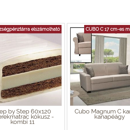
zségpénztárra elszámolható
CUBO C 17 cm-es ma
ep by Step 60x120
Cubo Magnum C ka
rekmatrac kókusz -
kanapéágy
kombi 11