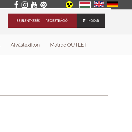
BEJELENTKEZÉS
REGISZTRÁCIÓ
KOSÁR
k
Alváslexikon
Matrac OUTLET