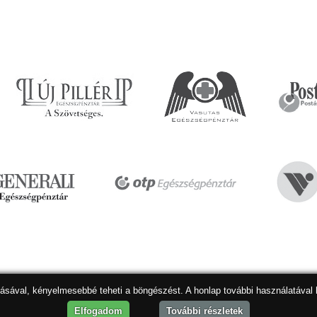
dásával, kényelmesebbé teheti a böngészést. A honlap további használatával 
Hon
Elfogadom
További részletek