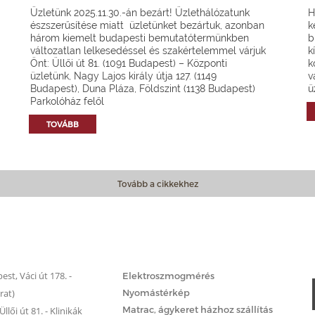
Üzletünk 2025.11.30.-án bezárt! Üzlethálózatunk
H
észszerűsítése miatt üzletünket bezártuk, azonban
k
három kiemelt budapesti bemutatótermünkben
b
változatlan lelkesedéssel és szakértelemmel várjuk
k
Önt: Üllői út 81. (1091 Budapest) – Központi
k
üzletünk, Nagy Lajos király útja 127. (1149
v
Budapest), Duna Pláza, Földszint (1138 Budapest)
ü
Parkolóház felől
TOVÁBB
Tovább a cikkekhez
Matrac.hu – Szolgáltatások
st, Váci út 178. -
Elektroszmogmérés
rat)
Nyomástérkép
Matrac, ágykeret házhoz szállítás
llői út 81. - Klinikák