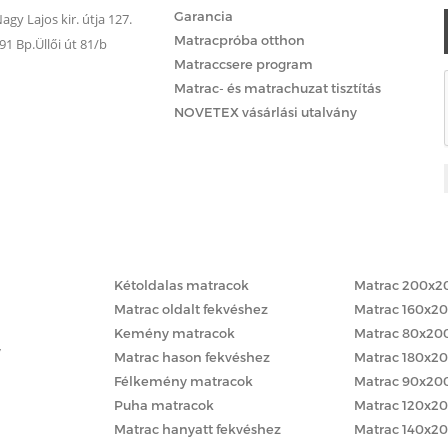
Garancia
gy Lajos kir. útja 127.
Matracpróba otthon
 Bp.Üllői út 81/b
Matraccsere program
Matrac- és matrachuzat tisztítás
NOVETEX vásárlási utalvány
Matracok keménység szerint
Matracok méret
Kétoldalas matracok
Matrac 200x2
Matrac oldalt fekvéshez
Matrac 160x2
Kemény matracok
Matrac 80x20
y
Matrac hason fekvéshez
Matrac 180x2
Félkemény matracok
Matrac 90x20
Puha matracok
Matrac 120x2
Matrac hanyatt fekvéshez
Matrac 140x2