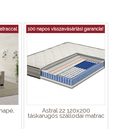
traccal
100 napos visszavásárlási garancia!
napé,
Astral 22 120x200
táskarugós szállodai matrac