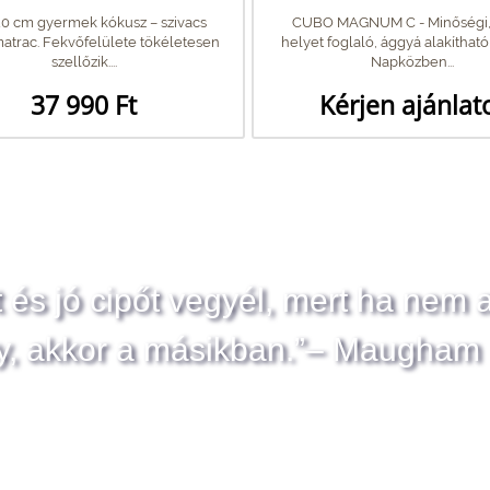
0 cm gyermek kókusz – szivacs
CUBO MAGNUM C - Minőségi,
trac. Fekvőfelülete tökéletesen
helyet foglaló, ággyá alakíthat
szellőzik....
Napközben...
37 990 Ft
Kérjen ajánlat
t és jó cipőt vegyél, mert ha nem 
y, akkor a másikban.”– Maugham