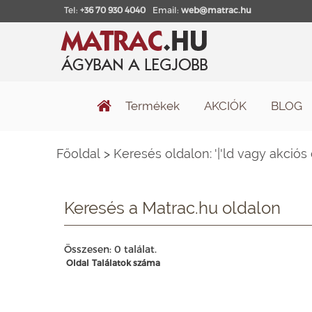
Tel:
+36 70 930 4040
Email:
web@matrac.hu
Termékek
AKCIÓK
BLOG
Főoldal
>
Keresés oldalon: '|'ld vagy akciós
Keresés a Matrac.hu oldalon
Összesen: 0 találat.
Oldal
Találatok száma