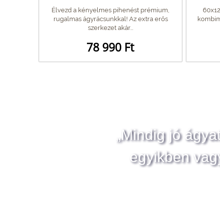
Élvezd a kényelmes pihenést prémium,
60x12
rugalmas ágyrácsunkkal! Az extra erős
kombima
szerkezet akár...
78 990 Ft
„Mindig jó ágya
egyikben vag