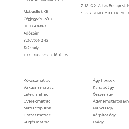
ZUGLÓ XIV. ker. Budapest, Na
MatracBolt Kft.
SEALY BEMUTATÓTEREM 1091
Cégjegyzékszám:
01-09-436863
Adószám:
32677056-2-43
Székhely:
1091 Budapest, Üllői út 95.
Matracok
Ágyak
Kókuszmatrac
Ágy típusok
Vákuum matrac
Kanapéágy
Latex matrac
Összes ágy
Gyerekmatrac
Ágyneműtartós ág
Matrac típusok
Franciaágy
Összes matrac
Kárpitos ágy
Rugós matrac
Faágy