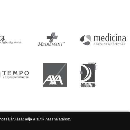
hozzájárulását adja a sütik használatához.
lapkészítés
,
webdesign
,
keresőoptimalizálás
:
Expedient
Marketing tanácsadónk a:
Marketing Professzorok Kft.