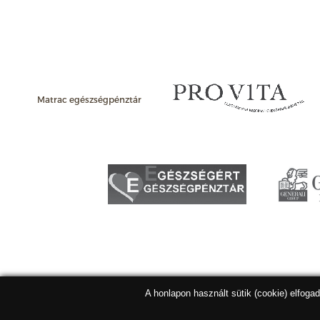
Matrac egészségpénztár
A honlapon használt sütik (cookie) elfoga
Matracbolt Kft. 2026 |
ÁSZF