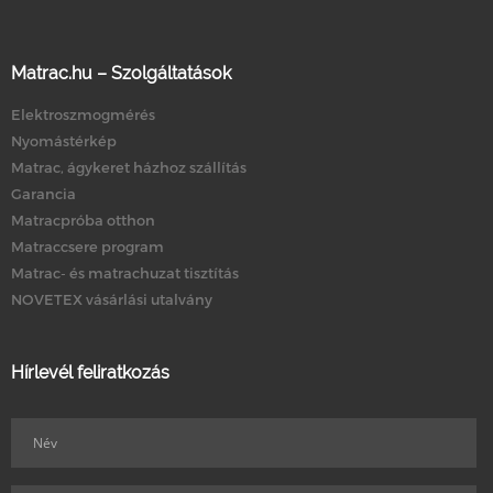
Matrac.hu – Szolgáltatások
Elektroszmogmérés
Nyomástérkép
Matrac, ágykeret házhoz szállítás
Garancia
Matracpróba otthon
Matraccsere program
Matrac- és matrachuzat tisztítás
NOVETEX vásárlási utalvány
Hírlevél feliratkozás