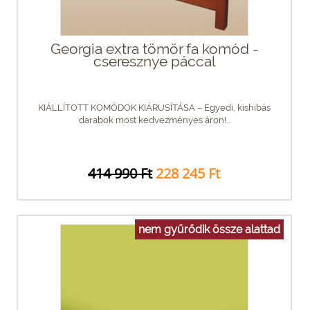
Georgia extra tömör fa komód -
cseresznye páccal
KIÁLLÍTOTT KOMÓDOK KIÁRUSÍTÁSA – Egyedi, kishibás
darabok most kedvezményes áron!...
414 990 Ft
228 245 Ft
nem gyűrődik össze alattad