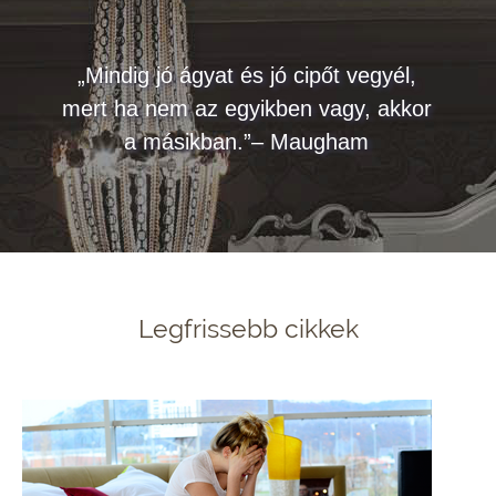
„Mindig jó ágyat és jó cipőt vegyél,
mert ha nem az egyikben vagy, akkor
a másikban.”– Maugham
Legfrissebb cikkek