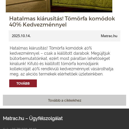
Hatalmas kiárusítás! Tömörfa komódok
40% Kedvezménnyel
2025.10.14.
Matrac.hu
Hatalmas kiárusítás! Tömörfa komódok 40%
kedvezménnyel – csak a kiállított darabok. Megújítjuk
bútorbemutatóinkat, ezért most páratlan lehetőséget
kínálunk! Kifutó és kiállított tömörfa komódjaink
kollekcióját 40% rendkívüli kedvezménnyel vásárolhatja
meg, az akciós termékek elérhetőek üzleteinkben.
TOVÁBB
Tovább a cikkekhez
Matrac.hu – Ügyfélszolgálat