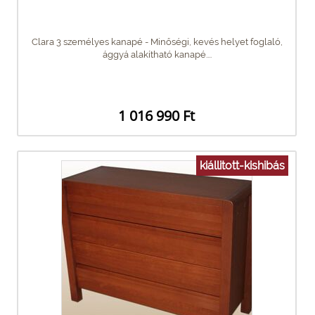
Clara 3 személyes kanapé - Minőségi, kevés helyet foglaló,
ággyá alakítható kanapé....
1 016 990 Ft
kiállitott-kishibás