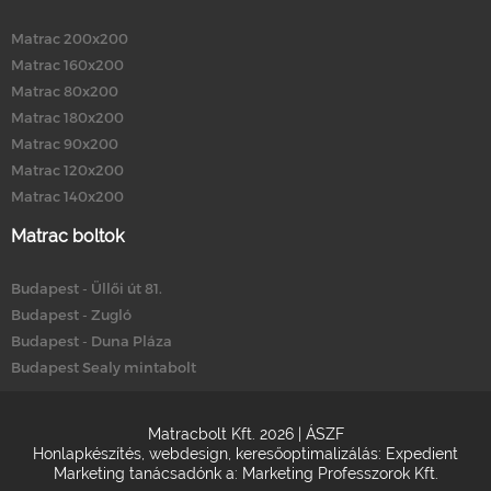
Matrac 200x200
Matrac 160x200
Matrac 80x200
Matrac 180x200
Matrac 90x200
Matrac 120x200
Matrac 140x200
Matrac boltok
Budapest - Üllői út 81.
Budapest - Zugló
Budapest - Duna Pláza
Budapest Sealy mintabolt
Matracbolt Kft. 2026 |
ÁSZF
Honlapkészítés
,
webdesign
,
keresőoptimalizálás
:
Expedient
Marketing tanácsadónk a:
Marketing Professzorok Kft.