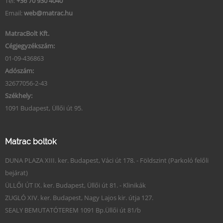
Tel:
+36 70 930 4040
Email:
web@matrac.hu
MatracBolt Kft.
Cégjegyzékszám:
01-09-436863
Adószám:
32677056-2-43
Székhely:
1091 Budapest, Üllői út 95.
Matrac boltok
DUNA PLAZA XIII. ker. Budapest, Váci út 178. - Földszint (Parkoló felőli
bejárat)
ÜLLŐI ÚT IX. ker. Budapest, Üllői út 81. - Klinikák
ZUGLÓ XIV. ker. Budapest, Nagy Lajos kir. útja 127.
SEALY BEMUTATÓTEREM 1091 Bp.Üllői út 81/b