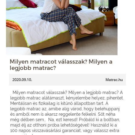
Milyen matracot válasszak? Milyen a
legjobb matrac?
2020.09.10.
Matrac.hu
Milyen matracot válasszak? Milyen a legjobb matrac? A
legjobb matrac alátámaszt, kényelembe helyez, pihentet.
Mentálisan és fizikailag is kitűnő állapotban tart. A
legjobb matrac az, amibe alig várod, hogy belehuppanj
és amiből nem is akarsz reggelente felkelni. Sőt néha
még délben sem… Na, ezt keresd! Próbáld ki a boltban,
majd élj az otthoni próba lehetőségével! Használd ki a
100 napos visszavásárlási garanciát, vagy válassz extra