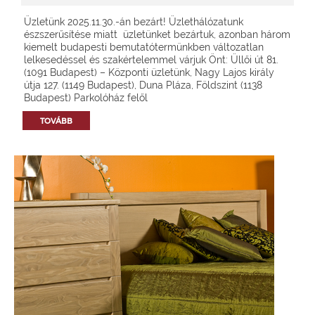
Üzletünk 2025.11.30.-án bezárt! Üzlethálózatunk
észszerűsítése miatt üzletünket bezártuk, azonban három
kiemelt budapesti bemutatótermünkben változatlan
lelkesedéssel és szakértelemmel várjuk Önt: Üllői út 81.
(1091 Budapest) – Központi üzletünk, Nagy Lajos király
útja 127. (1149 Budapest), Duna Pláza, Földszint (1138
Budapest) Parkolóház felől
TOVÁBB