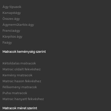
Ágy típusok
Kanapéágy
Összes ágy
Ágyneműtartós ágy
Franciaágy
Kárpitos ágy
Faágy
Matracok keménység szerint
Kétoldalas matracok
Matrac oldalt fekvéshez
Kemény matracok
Matrac hason fekvéshez
Félkemény matracok
Puha matracok
Matrac hanyatt fekvéshez
Matracok méret szerint