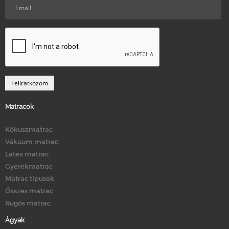
Matracok
Kókuszmatrac
Vákuum matrac
Latex matrac
Gyerekmatrac
Matrac típusok
Összes matrac
Rugós matrac
Ágyak