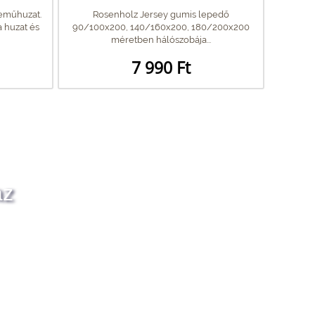
neműhuzat.
Rosenholz Jersey gumis lepedő
 huzat és
90/100x200, 140/160x200, 180/200x200
méretben hálószobája...
7 990 Ft
az