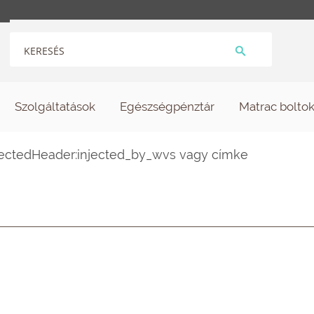
Szolgáltatások
Egészségpénztár
Matrac bolto
ectedHeader:injected_by_wvs vagy címke