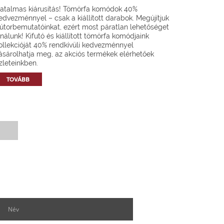
atalmas kiárusítás! Tömörfa komódok 40%
edvezménnyel – csak a kiállított darabok. Megújítjuk
útorbemutatóinkat, ezért most páratlan lehetőséget
ínálunk! Kifutó és kiállított tömörfa komódjaink
ollekcióját 40% rendkívüli kedvezménnyel
ásárolhatja meg, az akciós termékek elérhetőek
zleteinkben.
TOVÁBB
Hírlevél feliratkozás