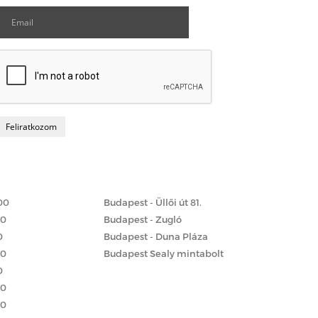
Matrac boltok
 szerint
00
Budapest - Üllői út 81.
00
Budapest - Zugló
0
Budapest - Duna Pláza
00
Budapest Sealy mintabolt
0
00
00