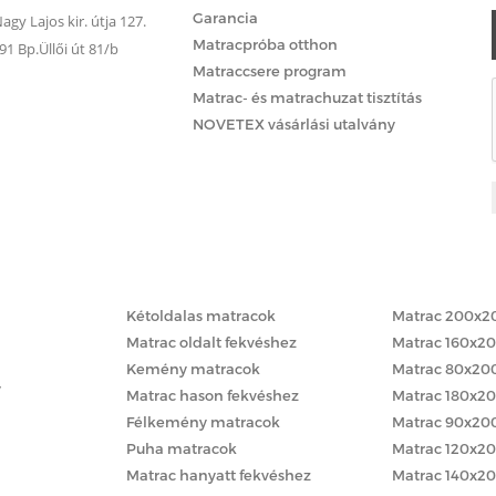
Garancia
gy Lajos kir. útja 127.
Matracpróba otthon
 Bp.Üllői út 81/b
Matraccsere program
Matrac- és matrachuzat tisztítás
NOVETEX vásárlási utalvány
Matracok keménység szerint
Matracok méret
Kétoldalas matracok
Matrac 200x2
Matrac oldalt fekvéshez
Matrac 160x2
Kemény matracok
Matrac 80x20
y
Matrac hason fekvéshez
Matrac 180x2
Félkemény matracok
Matrac 90x20
Puha matracok
Matrac 120x2
Matrac hanyatt fekvéshez
Matrac 140x2