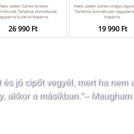
Mako szatén Színes leveles
Mako szatén Színes virágos ágy
műhuzat. Tartalma: dunnahuzat,
Tartalma: dunnahuzat, nagypárna
gypárna huzat és kispárna...
kispárna...
26 990 Ft
19 990 Ft
t és jó cipőt vegyél, mert ha nem 
y, akkor a másikban.”– Maugham