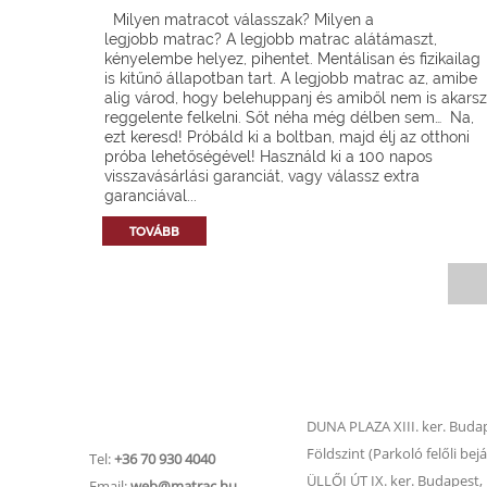
Milyen matracot válasszak? Milyen a
legjobb matrac? A legjobb matrac alátámaszt,
kényelembe helyez, pihentet. Mentálisan és fizikailag
is kitűnő állapotban tart. A legjobb matrac az, amibe
alig várod, hogy belehuppanj és amiből nem is akarsz
reggelente felkelni. Sőt néha még délben sem… Na,
ezt keresd! Próbáld ki a boltban, majd élj az otthoni
próba lehetőségével! Használd ki a 100 napos
visszavásárlási garanciát, vagy válassz extra
garanciával...
TOVÁBB
Matrac.hu –
Matrac boltok
Ügyfélszolgálat
DUNA PLAZA XIII. ker. Budape
Földszint (Parkoló felőli bejá
Tel:
+36 70 930 4040
ÜLLŐI ÚT IX. ker. Budapest, Ü
Email:
web@matrac.hu