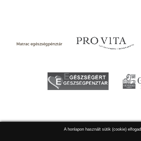
Matrac egészségpénztár
A honlapon használt sütik (cookie) elfoga
Matracbolt Kft. 2026 |
ÁSZF