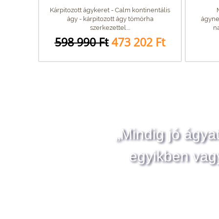
Kárpitozott ágykeret - Calm kontinentális
ágy - kárpitozott ágy tömörha
ágyne
szerkezettel....
na
598 990 Ft
473 202 Ft
„Mindig jó ágya
egyikben vag