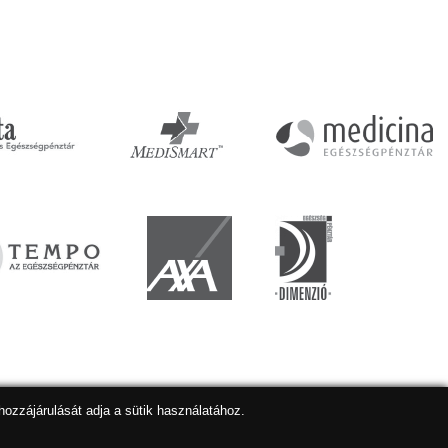
hozzájárulását adja a sütik használatához.
lapkészítés
,
webdesign
,
keresőoptimalizálás
:
Expedient
Marketing tanácsadónk a:
Marketing Professzorok Kft.