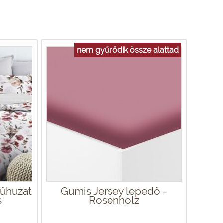
nem gyűrődik össze alattad
űhuzat
Gumis Jersey lepedő -
s
Rosenholz