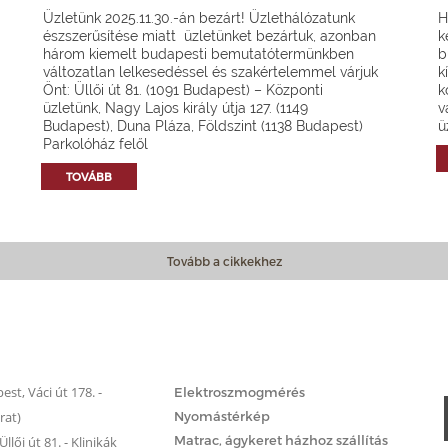
Üzletünk 2025.11.30.-án bezárt! Üzlethálózatunk
H
észszerűsítése miatt üzletünket bezártuk, azonban
k
három kiemelt budapesti bemutatótermünkben
b
változatlan lelkesedéssel és szakértelemmel várjuk
k
Önt: Üllői út 81. (1091 Budapest) – Központi
k
üzletünk, Nagy Lajos király útja 127. (1149
v
Budapest), Duna Pláza, Földszint (1138 Budapest)
ü
Parkolóház felől
TOVÁBB
Tovább a cikkekhez
Matrac.hu – Szolgáltatások
st, Váci út 178. -
Elektroszmogmérés
rat)
Nyomástérkép
Matrac, ágykeret házhoz szállítás
llői út 81. - Klinikák