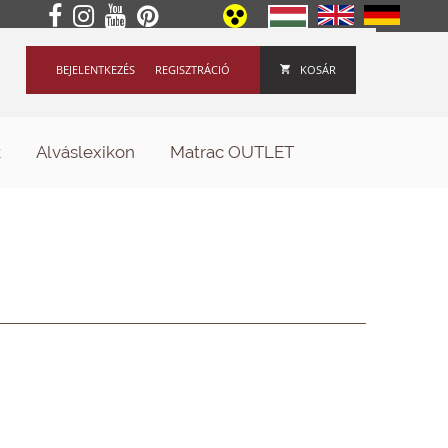
BEJELENTKEZÉS
REGISZTRÁCIÓ
KOSÁR
k
Alváslexikon
Matrac OUTLET