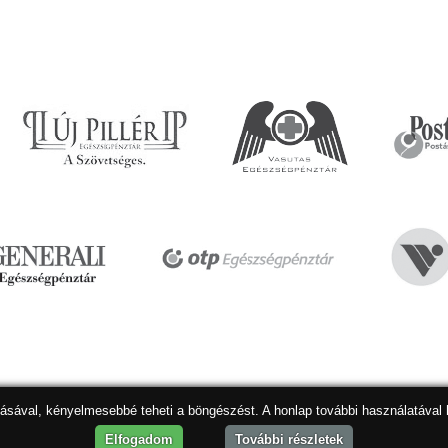
dásával, kényelmesebbé teheti a böngészést. A honlap további használatával 
Hon
Elfogadom
További részletek