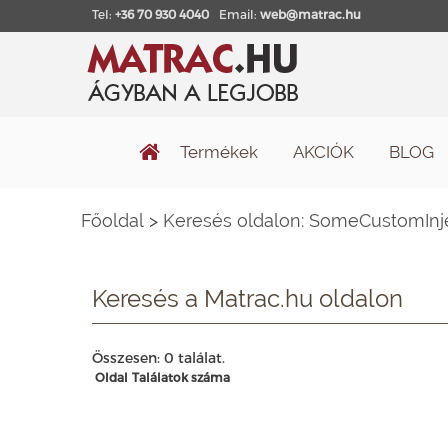
Tel:
+36 70 930 4040
Email:
web@matrac.hu
Termékek
AKCIÓK
BLOG
Főoldal
>
Keresés oldalon: SomeCustomInj
Keresés a Matrac.hu oldalon
Összesen: 0 találat.
Oldal
Találatok száma