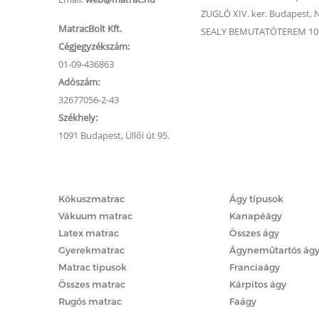
ZUGLÓ XIV. ker. Budapest, Na
MatracBolt Kft.
SEALY BEMUTATÓTEREM 1091
Cégjegyzékszám:
01-09-436863
Adószám:
32677056-2-43
Székhely:
1091 Budapest, Üllői út 95.
Matracok
Ágyak
Kókuszmatrac
Ágy típusok
Vákuum matrac
Kanapéágy
Latex matrac
Összes ágy
Gyerekmatrac
Ágyneműtartós ág
Matrac típusok
Franciaágy
Összes matrac
Kárpitos ágy
Rugós matrac
Faágy