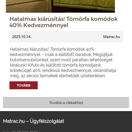
Hatalmas kiárusítás! Tömörfa komódok
40% Kedvezménnyel
2025.10.14.
Matrac.hu
Hatalmas kiárusítás! Tömörfa komódok 40%
kedvezménnyel – csak a kiállított darabok. Megújítjuk
bútorbemutatóinkat, ezért most páratlan lehetőséget
kínálunk! Kifutó és kiállított tömörfa komódjaink
kollekcióját 40% rendkívüli kedvezménnyel vásárolhatja
meg, az akciós termékek elérhetőek üzleteinkben.
TOVÁBB
Tovább a cikkekhez
Matrac.hu – Ügyfélszolgálat