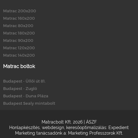
Matrac 200x200
Matrac 160x200
Matrac 80x200
Matrac 180x200
Matrac 90x200
Matrac 120x200
Matrac 140x200
Matrac boltok
Budapest - Üllői út 81.
Budapest - Zugló
Budapest - Duna Pláza
Budapest Sealy mintabolt
Matracbolt Kft. 2026 |
ÁSZF
Honlapkészítés
,
webdesign
,
keresőoptimalizálás
:
Expedient
Marketing tanácsadónk a:
Marketing Professzorok Kft.