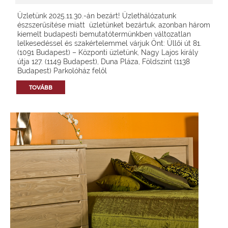
Üzletünk 2025.11.30.-án bezárt! Üzlethálózatunk
észszerűsítése miatt üzletünket bezártuk, azonban három
kiemelt budapesti bemutatótermünkben változatlan
lelkesedéssel és szakértelemmel várjuk Önt: Üllői út 81.
(1091 Budapest) – Központi üzletünk, Nagy Lajos király
útja 127. (1149 Budapest), Duna Pláza, Földszint (1138
Budapest) Parkolóház felől
TOVÁBB