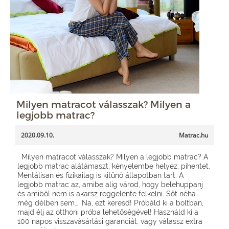
Milyen matracot válasszak? Milyen a
legjobb matrac?
2020.09.10.
Matrac.hu
Milyen matracot válasszak? Milyen a legjobb matrac? A
legjobb matrac alátámaszt, kényelembe helyez, pihentet.
Mentálisan és fizikailag is kitűnő állapotban tart. A
legjobb matrac az, amibe alig várod, hogy belehuppanj
és amiből nem is akarsz reggelente felkelni. Sőt néha
még délben sem… Na, ezt keresd! Próbáld ki a boltban,
majd élj az otthoni próba lehetőségével! Használd ki a
100 napos visszavásárlási garanciát, vagy válassz extra