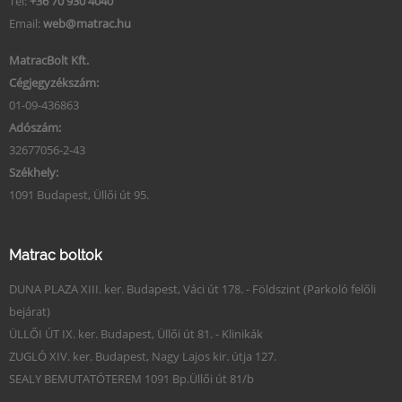
Tel:
+36 70 930 4040
Email:
web@matrac.hu
MatracBolt Kft.
Cégjegyzékszám:
01-09-436863
Adószám:
32677056-2-43
Székhely:
1091 Budapest, Üllői út 95.
Matrac boltok
DUNA PLAZA XIII. ker. Budapest, Váci út 178. - Földszint (Parkoló felőli
bejárat)
ÜLLŐI ÚT IX. ker. Budapest, Üllői út 81. - Klinikák
ZUGLÓ XIV. ker. Budapest, Nagy Lajos kir. útja 127.
SEALY BEMUTATÓTEREM 1091 Bp.Üllői út 81/b