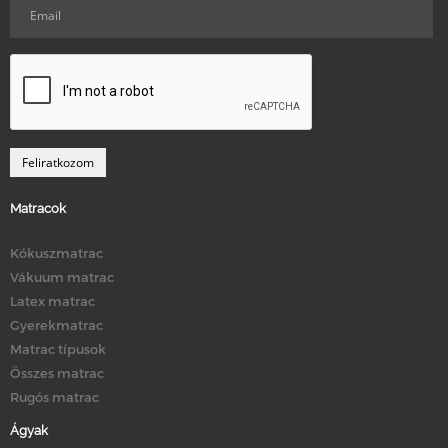
Matracok
Kókuszmatrac
Vákuum matrac
Latex matrac
Gyerekmatrac
Matrac típusok
Összes matrac
Rugós matrac
Ágyak