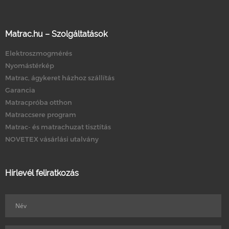
Matrac.hu – Szolgáltatások
Elektroszmogmérés
Nyomástérkép
Matrac, ágykeret házhoz szállítás
Garancia
Matracpróba otthon
Matraccsere program
Matrac- és matrachuzat tisztítás
NOVETEX vásárlási utalvány
Hírlevél feliratkozás