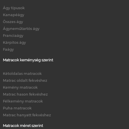
Ágy típusok
Kanapéágy
Összes ágy
Ágyneműtartós ágy
Franciaágy
Kárpitos ágy
Faágy
Matracok keménység szerint
Kétoldalas matracok
Matrac oldalt fekvéshez
Kemény matracok
Matrac hason fekvéshez
Félkemény matracok
Puha matracok
Matrac hanyatt fekvéshez
Matracok méret szerint