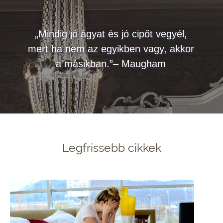
„Mindig jó ágyat és jó cipőt vegyél,
mert ha nem az egyikben vagy, akkor
a másikban.”– Maugham
Legfrissebb cikkek