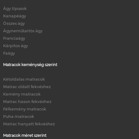
Ágy típusok
Kanapéágy
Összes ágy
Ágyneműtartós ágy
Franciaágy
Kárpitos ágy
Faágy
Matracok keménység szerint
Kétoldalas matracok
Matrac oldalt fekvéshez
Kemény matracok
Matrac hason fekvéshez
Félkemény matracok
Puha matracok
Matrac hanyatt fekvéshez
Matracok méret szerint