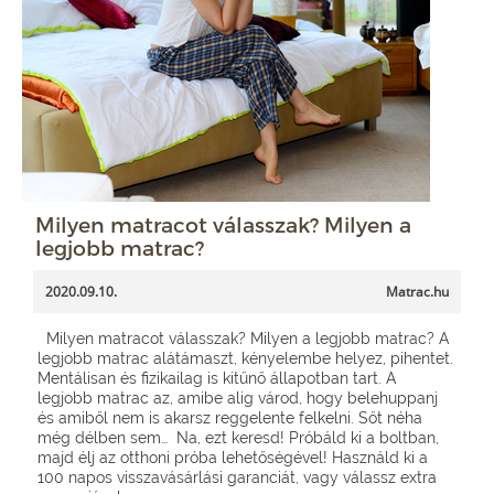
Milyen matracot válasszak? Milyen a
legjobb matrac?
2020.09.10.
Matrac.hu
Milyen matracot válasszak? Milyen a legjobb matrac? A
legjobb matrac alátámaszt, kényelembe helyez, pihentet.
Mentálisan és fizikailag is kitűnő állapotban tart. A
legjobb matrac az, amibe alig várod, hogy belehuppanj
és amiből nem is akarsz reggelente felkelni. Sőt néha
még délben sem… Na, ezt keresd! Próbáld ki a boltban,
majd élj az otthoni próba lehetőségével! Használd ki a
100 napos visszavásárlási garanciát, vagy válassz extra