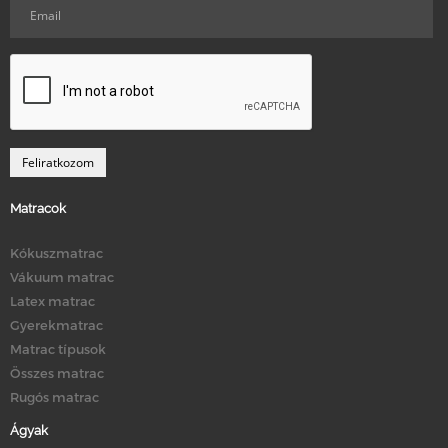
Matracok
Kókuszmatrac
Vákuum matrac
Latex matrac
Gyerekmatrac
Matrac típusok
Összes matrac
Rugós matrac
Ágyak