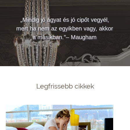
„Mindig jó ágyat és jó cipőt vegyél,
mert ha nem az egyikben vagy, akkor
a másikban.”– Maugham
Legfrissebb cikkek