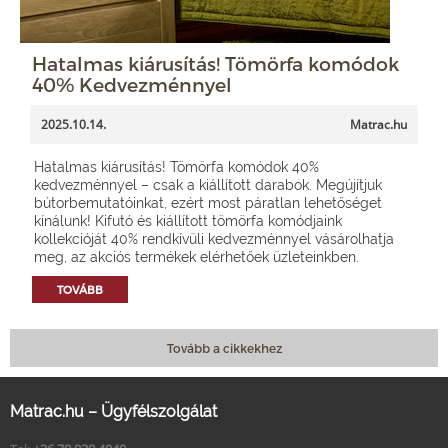
Hatalmas kiárusítás! Tömörfa komódok
40% Kedvezménnyel
2025.10.14.
Matrac.hu
Hatalmas kiárusítás! Tömörfa komódok 40%
kedvezménnyel – csak a kiállított darabok. Megújítjuk
bútorbemutatóinkat, ezért most páratlan lehetőséget
kínálunk! Kifutó és kiállított tömörfa komódjaink
kollekcióját 40% rendkívüli kedvezménnyel vásárolhatja
meg, az akciós termékek elérhetőek üzleteinkben.
TOVÁBB
Tovább a cikkekhez
Matrac.hu – Ügyfélszolgálat