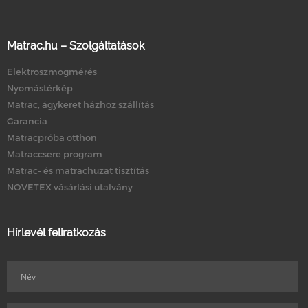
Matrac.hu – Szolgáltatások
Elektroszmogmérés
Nyomástérkép
Matrac, ágykeret házhoz szállítás
Garancia
Matracpróba otthon
Matraccsere program
Matrac- és matrachuzat tisztítás
NOVETEX vásárlási utalvány
Hírlevél feliratkozás