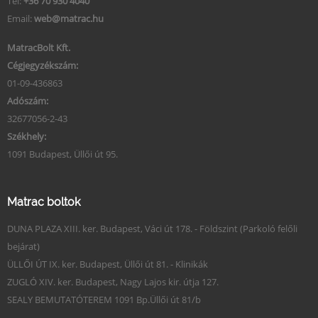
Tel:
+36 70 930 4040
Email:
web@matrac.hu
MatracBolt Kft.
Cégjegyzékszám:
01-09-436863
Adószám:
32677056-2-43
Székhely:
1091 Budapest, Üllői út 95.
Matrac boltok
DUNA PLAZA XIII. ker. Budapest, Váci út 178. - Földszint (Parkoló felőli
bejárat)
ÜLLŐI ÚT IX. ker. Budapest, Üllői út 81. - Klinikák
ZUGLÓ XIV. ker. Budapest, Nagy Lajos kir. útja 127.
SEALY BEMUTATÓTEREM 1091 Bp.Üllői út 81/b