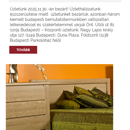
Üzletünk 2025.11.30.-án bezárt! Üzlethálózatunk
észszerűsítése miatt üzletünket bezártuk, azonban három
kiemelt budapesti bemutatótermünkben változatlan
lelkesedéssel és szakértelemmel várjuk Önt: Üllői út 81.
(1091 Budapest) – Központi üzletünk, Nagy Lajos király
útja 127. (1149 Budapest), Duna Pláza, Földszint (1138
Budapest) Parkolóház felől
TOVÁBB