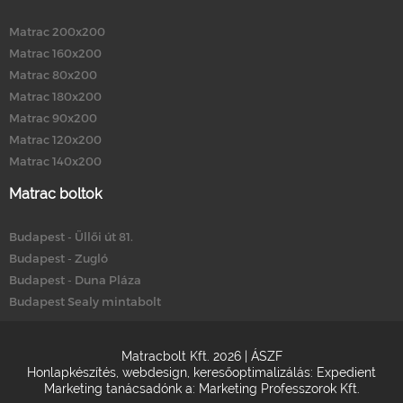
Matrac 200x200
Matrac 160x200
Matrac 80x200
Matrac 180x200
Matrac 90x200
Matrac 120x200
Matrac 140x200
Matrac boltok
Budapest - Üllői út 81.
Budapest - Zugló
Budapest - Duna Pláza
Budapest Sealy mintabolt
Matracbolt Kft. 2026 |
ÁSZF
Honlapkészítés
,
webdesign
,
keresőoptimalizálás
:
Expedient
Marketing tanácsadónk a:
Marketing Professzorok Kft.