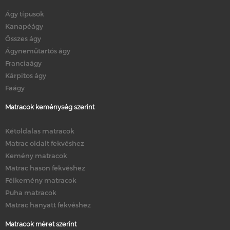
Ágy típusok
Kanapéágy
Összes ágy
Ágyneműtartós ágy
Franciaágy
Kárpitos ágy
Faágy
Matracok keménység szerint
Kétoldalas matracok
Matrac oldalt fekvéshez
Kemény matracok
Matrac hason fekvéshez
Félkemény matracok
Puha matracok
Matrac hanyatt fekvéshez
Matracok méret szerint