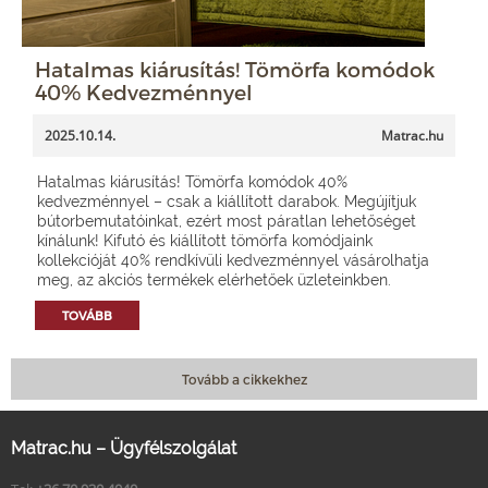
Hatalmas kiárusítás! Tömörfa komódok
40% Kedvezménnyel
2025.10.14.
Matrac.hu
Hatalmas kiárusítás! Tömörfa komódok 40%
kedvezménnyel – csak a kiállított darabok. Megújítjuk
bútorbemutatóinkat, ezért most páratlan lehetőséget
kínálunk! Kifutó és kiállított tömörfa komódjaink
kollekcióját 40% rendkívüli kedvezménnyel vásárolhatja
meg, az akciós termékek elérhetőek üzleteinkben.
TOVÁBB
Tovább a cikkekhez
Matrac.hu – Ügyfélszolgálat