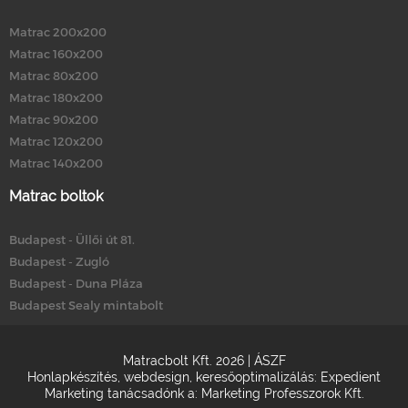
Matrac 200x200
Matrac 160x200
Matrac 80x200
Matrac 180x200
Matrac 90x200
Matrac 120x200
Matrac 140x200
Matrac boltok
Budapest - Üllői út 81.
Budapest - Zugló
Budapest - Duna Pláza
Budapest Sealy mintabolt
Matracbolt Kft. 2026 |
ÁSZF
Honlapkészítés
,
webdesign
,
keresőoptimalizálás
:
Expedient
Marketing tanácsadónk a:
Marketing Professzorok Kft.