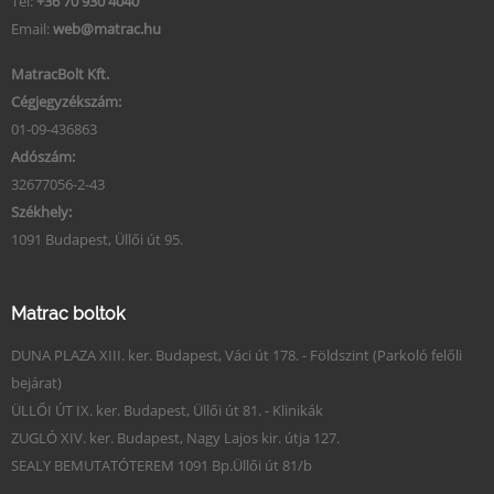
Tel:
+36 70 930 4040
Email:
web@matrac.hu
MatracBolt Kft.
Cégjegyzékszám:
01-09-436863
Adószám:
32677056-2-43
Székhely:
1091 Budapest, Üllői út 95.
Matrac boltok
DUNA PLAZA XIII. ker. Budapest, Váci út 178. - Földszint (Parkoló felőli
bejárat)
ÜLLŐI ÚT IX. ker. Budapest, Üllői út 81. - Klinikák
ZUGLÓ XIV. ker. Budapest, Nagy Lajos kir. útja 127.
SEALY BEMUTATÓTEREM 1091 Bp.Üllői út 81/b