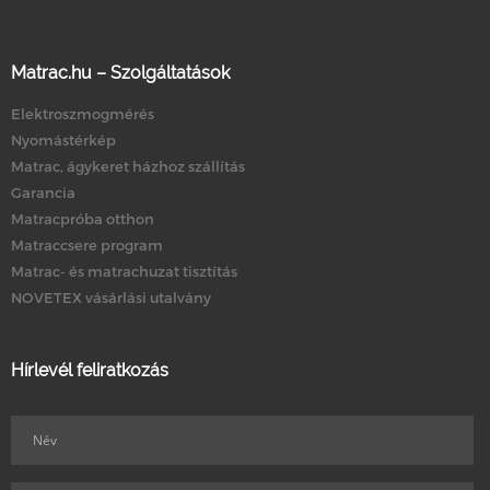
Matrac.hu – Szolgáltatások
Elektroszmogmérés
Nyomástérkép
Matrac, ágykeret házhoz szállítás
Garancia
Matracpróba otthon
Matraccsere program
Matrac- és matrachuzat tisztítás
NOVETEX vásárlási utalvány
Hírlevél feliratkozás