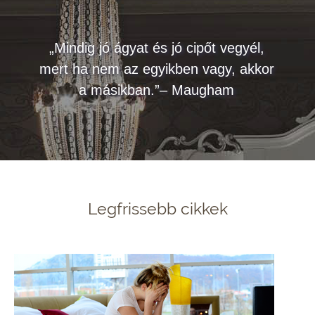
„Mindig jó ágyat és jó cipőt vegyél,
mert ha nem az egyikben vagy, akkor
a másikban.”– Maugham
Legfrissebb cikkek