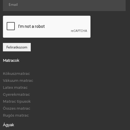
Matracok
Kókuszmatrac
Vákuum matrac
Latex matrac
Gyerekmatrac
Matrac típusok
Összes matrac
Rugós matrac
Ágyak