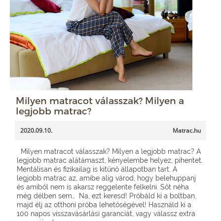
Milyen matracot válasszak? Milyen a
legjobb matrac?
2020.09.10.
Matrac.hu
Milyen matracot válasszak? Milyen a legjobb matrac? A
legjobb matrac alátámaszt, kényelembe helyez, pihentet.
Mentálisan és fizikailag is kitűnő állapotban tart. A
legjobb matrac az, amibe alig várod, hogy belehuppanj
és amiből nem is akarsz reggelente felkelni. Sőt néha
még délben sem… Na, ezt keresd! Próbáld ki a boltban,
majd élj az otthoni próba lehetőségével! Használd ki a
100 napos visszavásárlási garanciát, vagy válassz extra